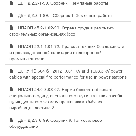
ДБН Д.2.2-1-99. Сборник 1 земляные работы
ДБН Д.2.2-1-99. . Сборник 1. Земляные работы.
НПАОП 45.2-1.02-90. Охрана труда в ремонтно-
строительных организациях (рсо)
НПАОП 32.1-1.01-72. Правила техники безопасности
и производственной санитарии в электронной
промышленности
ДСТУ HD 604 S1:2012. 0,6/1 kV and 1,9/3,3 kV power
cables with special fire performance for use in power stations
НПАОП 24.0-3.03-07. Норми безплатної видачі
спеціального одягу, спеціального взуття та шших засобш
щдишдуалъного захисту працівникам х!м!чних
виробництв. частина 2
ДБН Д.2.3-6-99. Сборник 6. Теплосиловое
оборудование