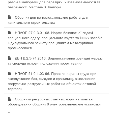
разом з калібрами для перевірки їх взаємозамінності та
безпечності. Частина 3. Калібри
Сборник цен на изыскательские работы для
капитального строительства
НПАОП 27.0-3.01-08. Норми безплатної видачі
спеціального одягу, спеціального взуття та інших засобів
індивідуального захисту працівникам металургійної
промисловості
ДБН В.2.5-74:2013. Водопостачання зовнішні мережі
та споруди основні положення проектування
НПАОП 51.0-1.03-96. Правила охраны труда при
эксплуатации баз, складов и хранилищ, выполнении
погрузочно-разгрузочных работ на объектах оптовой
торговли
Сборники ресурсных сметных норм на монтаж
оборудования сборник 8 электротехнические установки