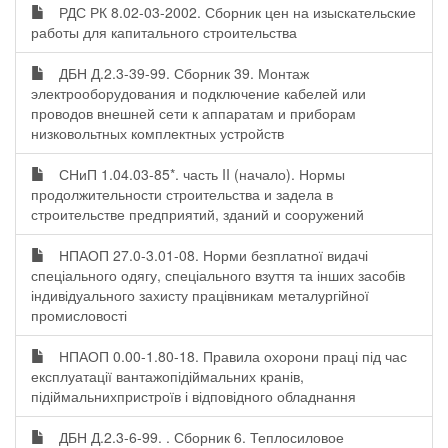
РДС РК 8.02-03-2002. Сборник цен на изыскательские
работы для капитального строительства
ДБН Д.2.3-39-99. Сборник 39. Монтаж
электрооборудования и подключение кабелей или
проводов внешней сети к аппаратам и приборам
низковольтных комплектных устройств
СНиП 1.04.03-85*. часть II (начало). Нормы
продолжительности строительства и задела в
строительстве предприятий, зданий и сооружений
НПАОП 27.0-3.01-08. Норми безплатної видачі
спеціального одягу, спеціального взуття та інших засобів
індивідуального захисту працівникам металургійної
промисловості
НПАОП 0.00-1.80-18. Правила охорони праці під час
експлуатації вантажопідіймальних кранів,
підіймальнихпристроїв і відповідного обладнання
ДБН Д.2.3-6-99. . Сборник 6. Теплосиловое