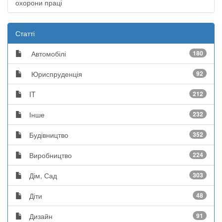
охорони праці
Статті
Автомобілі
180
Юриспруденція
92
IT
212
Інше
232
Будівництво
352
Виробництво
224
Дім, Сад
303
Діти
48
Дизайн
91