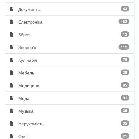
Документы
43
Електроніка
182
Зброя
12
Здоров'я
112
Кулінарія
75
Мебель
38
Медицина
85
Мода
91
Музыка
36
Нерухомість
35
Одяг
21