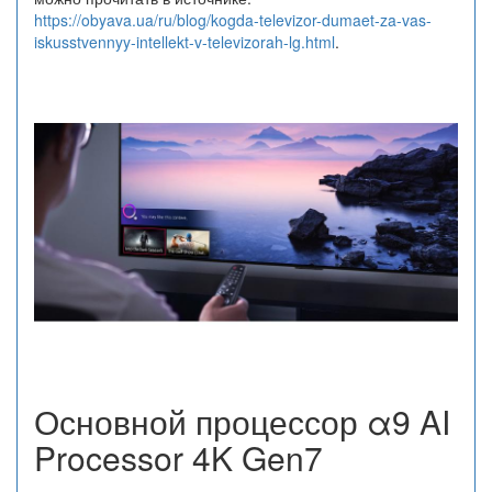
https://obyava.ua/ru/blog/kogda-televizor-dumaet-za-vas-
iskusstvennyy-intellekt-v-televizorah-lg.html
.
Основной процессор α9 AI
Processor 4K Gen7