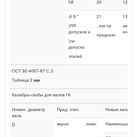
h8
20
129
Jr 8 *
21
136
)ЛЯ
, как пр
авидо
допусков а
ачено
предназн
)ле
допуска
эталей
ОСТ 92-4057-87 С.З
Таблица 2
мм
Калибры-скобы для валов
f
6
Номин. диаметр
Пред. откл.
Новые калибры
вала
верхи.
нижн.
Наименьший п
D