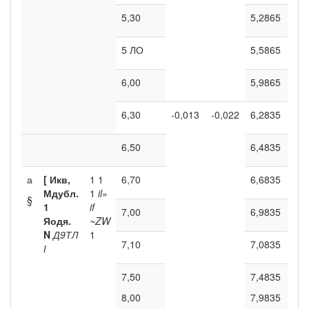
5,30
5,2865
5 ЛО
5,5865
6,00
5,9865
6,30
-0,013
-0,022
6,2835
6,50
6,4835
а
[ Икв,
1 1
6,70
6,6835
Мдубл.
1
il
»
§
1
if
7,00
6,9835
Яодя.
~ZW
N
Д9ТЛ
1
7,10
7,0835
І
7,50
7,4835
8,00
7,9835