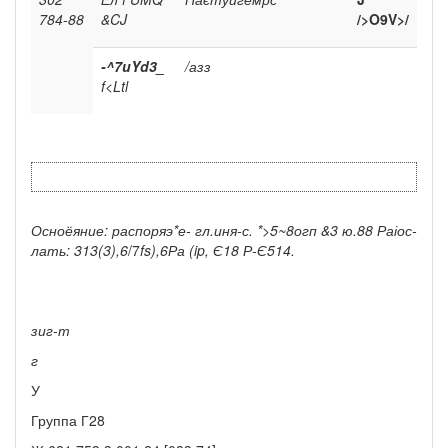
784-88
&CJ
/>O9V>/
-^7uYd3_
/азз
f<Ltl
Осноёяние: распоряэ*е- гл.иня-с. *>5~8огп &3 ю.88 Раіос-
лать: 313(3),6
/7
fs),6Ра (ip, Є18 Р-Є514.
зиг-т
г
У
Группа Г28