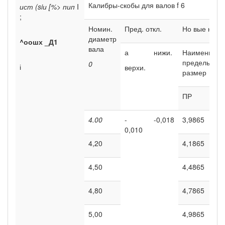
Калибры-скобы для валов f 6
ист (siи [%> пип
I
;
Номин.
Пред. откл.
Но вые кали
диаметр
^оошх _Д1
вала
а
нижи.
Наименьши
предельный
0
і
верхи.
размер
ПР
4.00
-
-0,018
3,9865
0,010
4,20
4,1865
4,50
4,4865
4,80
4,7865
5,00
4,9865