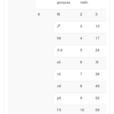
допуска
табл.
6
f6
2
3
8
6
J
3
10
h6
4
17
Л-6
5
24
9
кб
6
ЗІ
тб
7
38
лб
8
45
рб
9
52
Гб
10
59
10