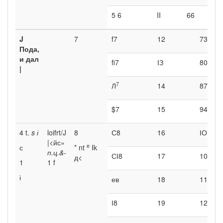
5 6
II
66
J
7
f7
12
73
Пода,
и дал
fi7
ІЗ
80
|
7
Л
14
87
$7
15
94
4 t.
s
і
loifrt/J
8
С8
16
ІОІ
|<йс»
e
с
* nt
Ik
п.ц.&-
СІ8
17
108
д<
1
1 f
і
ев
18
115
І8
19
122