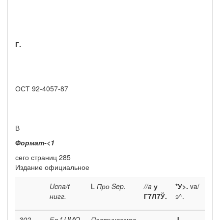
Г.
ОСТ 92-4057-87
В
Формат-<1
сего страниц 285
Издание официальное
Ucna/t
L
Про
Sep.
//a
у
*У>.
va/
нигг.
Г7Л7Ў.
э^.
302
Ел
f UMQ
Паєтуигемрс
J