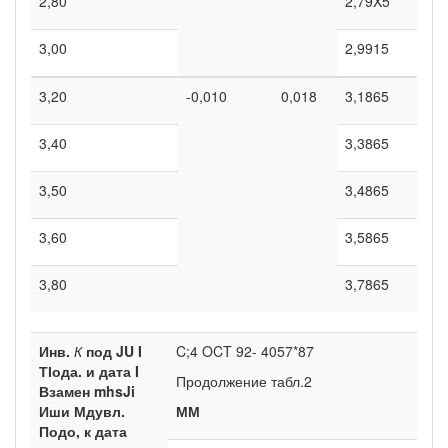
2,80
2,79X5
3,00
2,9915
3,20
-0,010
0,018
3,1865
3,40
3,3865
3,50
3,4865
3,60
3,5865
3,80
3,7865
Инв.
К
под
JU
I
C;4 OCT 92- 4057*87
ТІода.
и дата I
Продолжение табл.2
Взамен
mhsJi
Иши Мдувл.
ММ
Подо, к дата