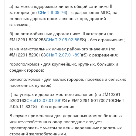
а) на железнодорожных линиях общей сети ниже II
категории (по
СНиП II-39-76
) - с разрешения МПС, на
железных дорогах промышленных предприятий -
заказчика;
б) на автомобильных дорогах ниже III категории (по
#M12291 5200258
СНиП 2.05.02-85
#S) - без ограничения;
в) на магистральных улицах районного значения (по
#M12291 5200163
СНиП 2.07.01-89*
#S) с разрешения:
горисполкомов - для крупнейших, крупных, больших и
средних городов;
райисполкомов - для малых городов, поселков и сельских
населенных пунктов;
г) на улицах и дорогах местного значения (по #M12291
5200163
СНиП 2.07.01-89*
#S и #M12291 901700710СНиП
2.05.11-83#S) - без ограничения.
В случае применения для деревянных мостов бетонных
или железобетонных опор последние следует
проектировать с учетом замены деревянных пролетных
строений железобетонными.