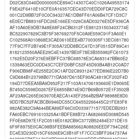
D02C83C046D0000005CE894C14307C40C1026A49553174
F9E42F6410E10CFE0A16357CEC43D70EDD0FDA729C8C
001C2D9BB72F0C0C94327AE1DB8FF61A06B47CF1D3C7
6E0EC7B88316FDC26E166EE1026C6AD03276E5DF936CA
AF10A60E9DB7A48E68F24CB6312F1E881231503403774E
BC522907829C3B75F38769270F5C0A9E559C91F3A60E1
C102568A010868E3CAE0610EEE4B7700305F13EC081780
77F9C7FF2B749E1F305A72DD8BCC47D13F0515DF89C41
8182123550AAEE29C4E14397BE0F78E3B355982FC61073
1762E5D20F276E9EBFFC37BC68578E3CA683147BB60E2
1339A63EDC0DD43C7CEFD0BFC52F45D93B4AB12C0AD7
F906DB98F4E255E2C9C1AFD2C89312477ED896E22D7B0
C9D684B123798B0771DA387D615EF90AC4819CF202F4D
194D77DEEA5BA9D952F217F103A14706193660E1D9065E
B7450C5598D0267EFE6855B874E9D7B69B0572E1F3502B
AF23A9C265E063970EAECA143EF2564B2BAF98988E8D0
9DD7BC52FACBCB0946DC55CC64552266445C21FE83F8
982AE382C9A644BEA89EF66C0D0339771577EDEDB2931
FA60EBC7691610325A41BDFE88B721A682669D3088D545
FF0E68D97E1F2C0518E0182CB9C3772B52484E371DE15
6F9F8975E0CAC98B3FEEBA885662A08826EEDF794C26E
EC4E3D230D15CF6506E9C3B10F1F7CCC3BFF264737A4
813825CB5F6170C2BD399A780F3268DDB4BB89849C386