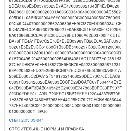
2DEA1669E5D85765029D7AC470385092134BF4E7DA820
D4880012000000020001A00660334004000000000AC5502
005D01108BBC02004F6F00000020C0000400050078006B
00C49D44070000002562A06806EE9C3870EDD0950341CE
9DBA79ECCAB593072E85021E0AB89C91F3A60E1C10256
8A010868E3CEA061E20DCC96FE1060A62E03700F10E1E
BA76FFE4A1FB97C2E70B4E5BB09989FB26E0A3BAF0398
30261E5E2E9CC61868C1B36DB5406297C020C001200000
00C000C0012A0010001000000740000000000040006006D
01B700495D94260000002564D84081AC1D3D77F0D881B3
87CE5DBB76E0FE8188270F9E3B75E05228000935871231
68A020562EFD07E2E6F9CB872EDD8B76E5C8633A4801A
239EE0305C2DAA12F34817221408020DEC73C76E5DAC9
03891C036428326EA0383ECCFD29DCAFC07F504414E1E
647D900BAF3DAB0405425C24090E747886B9FC63FF907F
226D0FDFF211A3B1720FEC15BB7EFFE122044387B570E
1E3879E8A3D460E87968FF44C25FC79D7CFCBAB086044
737FF44020C00120000000C000C0003B501000100000069
0100000000#T3#G0
СНиП 2.05.03-84*
СТРОИТЕЛЬНЫЕ НОРМЫ И ПРАВИЛА