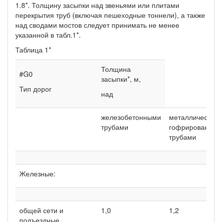
1.8*. Толщину засыпки над звеньями или плитами
перекрытия труб (включая пешеходные тоннели), а также
над сводами мостов следует принимать не менее
указанной в табл.1*.
Таблица 1*
Толщина
#G0
засыпки*, м,
Тип дорог
над
железобетонными
металлическим
трубами
гофрированны
трубами
Железные:
общей сети и
1,0
1,2
подъездные