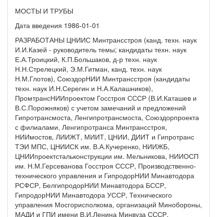
МОСТЫ И ТРУБЫ
Дата введения 1986-01-01
РАЗРАБОТАНЫ ЦНИИС Минтрансстроя (канд. техн. наук
И.И.Казей - руководитель темы; кандидаты техн. наук
Е.А.Троицкий, К.П.Большаков, д-р техн. наук
Н.Н.Стрелецкий, Э.М.Гитман, канд. техн. наук
Н.М.Глотов), СоюздорНИИ Минтрансстроя (кандидаты
техн. наук И.Н.Серегин и Н.А.Калашников),
ПромтрансНИИпроектом Госстроя СССР (В.И.Каташев и
В.С.Порожняков) с учетом замечаний и предложений
Гипротрансмоста, Ленгипротрансмоста, Союздорпроекта
с филиалами, Ленгипротранса Минтрансстроя,
НИИмостов, ЛИИЖТ, МИИТ, ЦНИИ, ДИИТ и Гипротранс
ТЭИ МПС, ЦНИИСК им. В.А.Кучеренко, НИИЖБ,
ЦНИИпроектстальконструкции им. Мельникова, НИИОСП
им. Н.М.Герсеванова Госстроя СССР, Производственно-
технического управления и ГипродорНИИ Минавтодора
РСФСР, БелгипродорНИИ Минавтодора БССР,
ГипродорНИИ Минавтодора УССР, Технического
управления Мосгорисполкома, организаций Минобороны,
МАДИ и ГПИ имени В.И.Ленина Минвуза СССР.