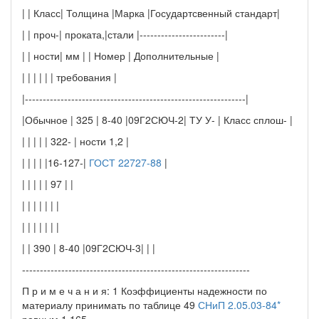
| | Класс| Толщина |Марка |Государтсвенный стандарт|
| | проч-| проката,|стали |------------------------|
| | ности| мм | | Номер | Дополнительные |
| | | | | | требования |
|--------------------------------------------------------------|
|Обычное | 325 | 8-40 |09Г2СЮЧ-2| ТУ У- | Класс сплош- |
| | | | | 322- | ности 1,2 |
| | | | |16-127-|
ГОСТ 22727-88
|
| | | | | 97 | |
| | | | | | |
| | | | | | |
| | 390 | 8-40 |09Г2СЮЧ-3| | |
----------------------------------------------------------------
П р и м е ч а н и я: 1 Коэффициенты надежности по
материалу принимать по таблице 49
СНиП 2.05.03-84*
равным 1,165.