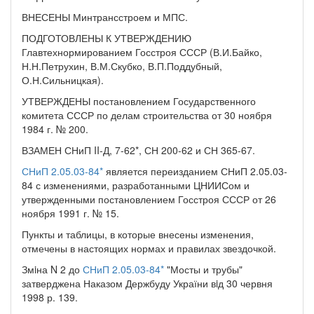
ВНЕСЕНЫ Минтрансстроем и МПС.
ПОДГОТОВЛЕНЫ К УТВЕРЖДЕНИЮ
Главтехнормированием Госстроя СССР (В.И.Байко,
Н.Н.Петрухин, В.М.Скубко, В.П.Поддубный,
О.Н.Сильницкая).
УТВЕРЖДЕНЫ постановлением Государственного
комитета СССР по делам строительства от 30 ноября
1984 г. № 200.
ВЗАМЕН СНиП II-Д, 7-62*, СН 200-62 и СН 365-67.
СНиП 2.05.03-84*
является переизданием СНиП 2.05.03-
84 с изменениями, разработанными ЦНИИСом и
утвержденными постановлением Госстроя СССР от 26
ноября 1991 г. № 15.
Пункты и таблицы, в которые внесены изменения,
отмечены в настоящих нормах и правилах звездочкой.
Змiна N 2 до
СНиП 2.05.03-84*
"Мосты и трубы"
затверджена Наказом Держбуду України вiд 30 червня
1998 р. 139.