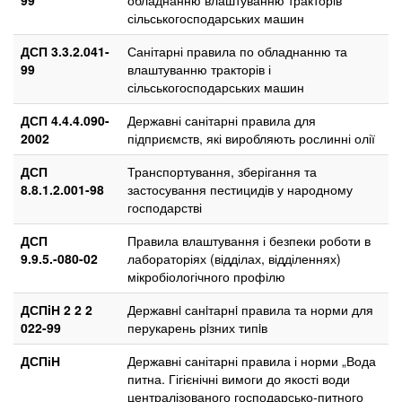
сільськогосподарських машин
ДСП 3.3.2.041-
Санітарні правила по обладнанню та
99
влаштуванню тракторів і
сільськогосподарських машин
ДСП 4.4.4.090-
Державні санітарні правила для
2002
підприємств, які виробляють рослинні олії
ДСП
Транспортування, зберігання та
8.8.1.2.001-98
застосування пестицидів у народному
господарстві
ДСП
Правила влаштування і безпеки роботи в
9.9.5.-080-02
лабораторіях (відділах, відділеннях)
мікробіологічного профілю
ДСПiН 2 2 2
Державнi санiтарнi правила та норми для
022-99
перукарень рiзних типiв
ДСПіН
Державні санітарні правила і норми „Вода
питна. Гігієнічні вимоги до якості води
централізованого господарсько-питного