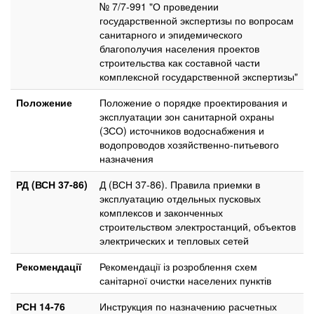
№ 7/7-991 "О проведении
государственной экспертизы по вопросам
санитарного и эпидемического
благополучия населения проектов
строительства как составной части
комплексной государственной экспертизы"
Положение
Положение о порядке проектирования и
эксплуатации зон санитарной охраны
(ЗСО) источников водоснабжения и
водопроводов хозяйственно-питьевого
назначения
РД (ВСН 37-86)
Д (ВСН 37-86). Правила приемки в
эксплуатацию отдельных пусковых
комплексов и законченных
строительством электростанций, объектов
электрических и тепловых сетей
Рекомендації
Рекомендації із розроблення схем
санітарної очистки населених пунктів
РСН 14-76
Инструкция по назначению расчетных