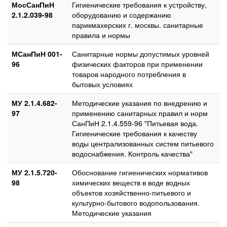
МосСанПиН
Гигиенические требования к устройству,
2.1.2.039-98
оборудованию и содержанию
парикмахерских г. москвы. санитарные
правила и нормы
МСанПиН 001-
Санитарные нормы допустимых уровней
96
физических факторов при применении
товаров народного потребления в
бытовых условиях
МУ 2.1.4.682-
Методические указания по внедрению и
97
применению санитарных правил и норм
СанПиН 2.1.4.559-96 "Питьевая вода.
Гигиенические требования к качеству
воды централизованных систем питьевого
водоснабжения. Контроль качества"
МУ 2.1.5.720-
Обоснование гигиенических нормативов
98
химических веществ в воде водных
объектов хозяйственно-питьевого и
культурно-бытового водопользования.
Методические указания