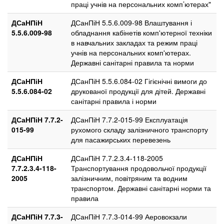
праці учнів на персональних комп’ютерах"
ДСаНПіН
ДСанПіН 5.5.6.009-98 Влаштування і
5.5.6.009-98
обладнання кабінетів комп'ютерної техніки
в навчальних закладах та режим праці
учнів на персональних комп'ютерах.
Державні санітарні правила та норми
ДСаНПіН
ДСанПіН 5.5.6.084-02 Гігієнічні вимоги до
5.5.6.084-02
друкованої продукції для дітей. Державні
санітарні правила і норми
ДСаНПіН 7.7.2-
ДСанПіН 7.7.2-015-99 Експлуатація
015-99
рухомого складу залізничного транспорту
для пасажирських перевезень
ДСаНПіН
ДСанПіН 7.7.2.3.4-118-2005
7.7.2.3.4-118-
Транспортування продовольчої продукції
2005
залізничним, повітряним та водним
транспортом. Державні санітарні норми та
правила
ДСаНПіН 7.7.3-
ДСанПіН 7.7.3-014-99 Аеровокзали