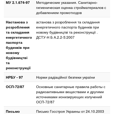
МУ 2.1.674-97
Методические указания. Санитарно-
гигиеническая оценка стройматериалов с
добавлением промотходов
Настанова з
астанова з розроблення та складання
розроблення
енергетичного паспорта будинків при
та складання
новому будівництві та реконструкції .
енергетичного
ДСТУ-Н Б А.2.2-5:2007
паспорта
будинків при
новому
будівництві
та
реконструкції
НРБУ - 97
Норми радіаційної безпеки україни
ОСП-72/87
Основные санитарные правила работы с
радиоактивными веществами и другими
источниками ионизирующих излучений
ОСП-72/87
Письмо
Письмо Госстроя Украины от 24.10.2003