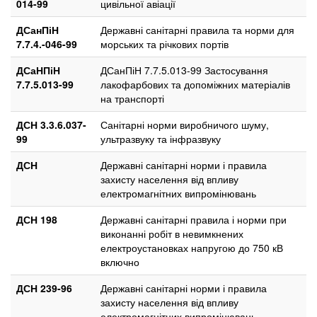
014-99
цивільної авіації
ДСанПіН
Державні санітарні правила та норми для
7.7.4.-046-99
морських та річкових портів
ДСаНПіН
ДСанПіН 7.7.5.013-99 Застосування
7.7.5.013-99
лакофарбових та допоміжних матеріалів
на транспорті
ДСН 3.3.6.037-
Санітарні норми виробничого шуму,
99
ультразвуку та інфразвуку
ДСН
Державні санітарні норми і правила
захисту населення від впливу
електромагнітних випромінювань
ДСН 198
Державні санітарні правила і норми при
виконанні робіт в невимкнених
електроустановках напругою до 750 кВ
включно
ДСН 239-96
Державні санітарні норми і правила
захисту населення від впливу
електромагнітних випромінювань