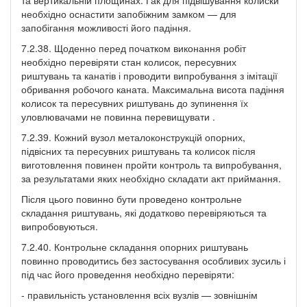
необхідно оснастити запобіжним замком — для
запобігання можливості його падіння.
7.2.38. Щоденно перед початком виконання робіт
необхідно перевіряти стан колисок, пересувних
риштувань та канатів і проводити випробування з імітації
обривання робочого каната. Максимальна висота падіння
колисок та пересувних риштувань до зупинення їх
уловлювачами не повинна перевищувати .
7.2.39. Кожний вузол металоконструкцій опорних,
підвісних та пересувних риштувань та колисок після
виготовлення повинен пройти контроль та випробування,
за результатами яких необхідно складати акт приймання.
Після цього повинно бути проведено контрольне
складання риштувань, які додатково перевіряються та
випробовуються.
7.2.40. Контрольне складання опорних риштувань
повинно проводитись без застосування особливих зусиль і
під час його проведення необхідно перевіряти:
- правильність установлення всіх вузлів — зовнішнім