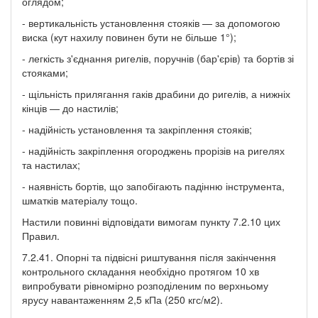
оглядом;
- вертикальність установлення стояків — за допомогою
виска (кут нахилу повинен бути не більше 1°);
- легкість з'єднання ригелів, поручнів (бар'єрів) та бортів зі
стояками;
- щільність прилягання гаків драбини до ригелів, а нижніх
кінців — до настилів;
- надійність установлення та закріплення стояків;
- надійність закріплення огороджень прорізів на ригелях
та настилах;
- наявність бортів, що запобігають падінню інструмента,
шматків матеріалу тощо.
Настили повинні відповідати вимогам пункту 7.2.10 цих
Правил.
7.2.41. Опорні та підвісні риштування після закінчення
контрольного складання необхідно протягом 10 хв
випробувати рівномірно розподіленим по верхньому
ярусу навантаженням 2,5 кПа (250 кгс/м2).