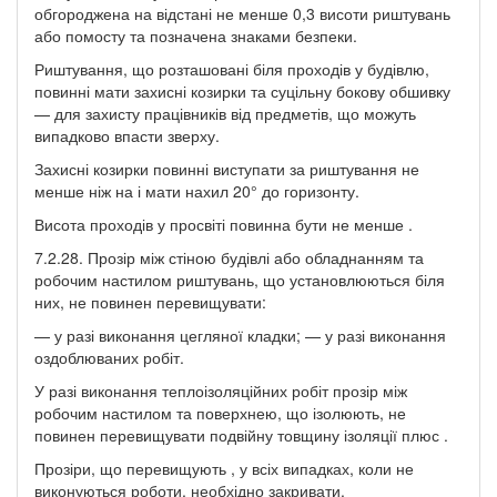
обгороджена на відстані не менше 0,3 висоти риштувань
або помосту та позначена знаками безпеки.
Риштування, що розташовані біля проходів у будівлю,
повинні мати захисні козирки та суцільну бокову обшивку
— для захисту працівників від предметів, що можуть
випадково впасти зверху.
Захисні козирки повинні виступати за риштування не
менше ніж на і мати нахил 20° до горизонту.
Висота проходів у просвіті повинна бути не менше .
7.2.28. Прозір між стіною будівлі або обладнанням та
робочим настилом риштувань, що установлюються біля
них, не повинен перевищувати:
— у разі виконання цегляної кладки; — у разі виконання
оздоблюваних робіт.
У разі виконання теплоізоляційних робіт прозір між
робочим настилом та поверхнею, що ізолюють, не
повинен перевищувати подвійну товщину ізоляції плюс .
Прозіри, що перевищують , у всіх випадках, коли не
виконуються роботи, необхідно закривати.