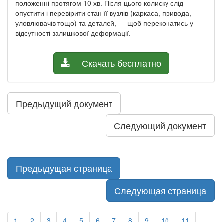
положенні протягом 10 хв. Після цього колиску слід
опустити і перевірити стан її вузлів (каркаса, привода,
уловлювачів тощо) та деталей, — щоб переконатись у
відсутності залишкової деформації.
Скачать бесплатно
Предыдущий документ
Следующий документ
Предыдущая страница
Следующая страница
1
2
3
4
5
6
7
8
9
10
11