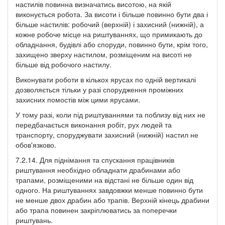
настилів повинна визначатись висотою, на якій
виконується робота. За висоти і більше повинно бути два і
більше настилів: робочий (верхній) і захисний (нижній), а
кожне робоче місце на риштуваннях, що примикають до
обладнання, будівлі або споруди, повинно бути, крім того,
захищено зверху настилом, розміщеним на висоті не
більше від робочого настилу.
Виконувати роботи в кількох ярусах по одній вертикалі
дозволяється тільки у разі спорудження проміжних
захисних помостів між цими ярусами.
У тому разі, коли під риштуваннями та поблизу від них не
передбачається виконання робіт, рух людей та
транспорту, споруджувати захисний (нижній) настил не
обов'язково.
7.2.14. Для піднімання та спускання працівників
риштування необхідно обладнати драбинами або
трапами, розміщеними на відстані не більше один від
одного. На риштуваннях завдовжки менше повинно бути
не менше двох драбин або трапів. Верхній кінець драбини
або трапа повинен закріплюватись за поперечки
риштувань.