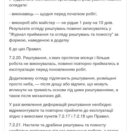
оглядати:
- виконавець — щодня перед початком робіт;
- виконроб або майстер — не рідше 1 разу на 10 днів.
Результати огляду риштувань повинні записуватись у
"Журнал приймання та огляду риштувань та помосту" за
формою, наведеною в додатку
6 до цих Правил.
7.2.20. Риштування, з яких протягом місяця і більше
робота не виконувалась, повинні повторно прийматись в
експлуатацію перед поновленням робіт.
Додатковому огляду підлягають риштування, розміщені
просто неба, — після дощу або відлиги, що можуть
вплинути на тримкість основи під цими риштуваннями, а
також після механічних дій.
У разі виявлення деформацій риштування необхідно
відремонтувати та повторно прийняти до експлуатації
згідно з вимогами пунктів 7.2.17 і 7.2.18 цих Правил.
7.2.21. Настили та драбини риштувань та помосту
необхідно періодично під час виконання роботи, а також