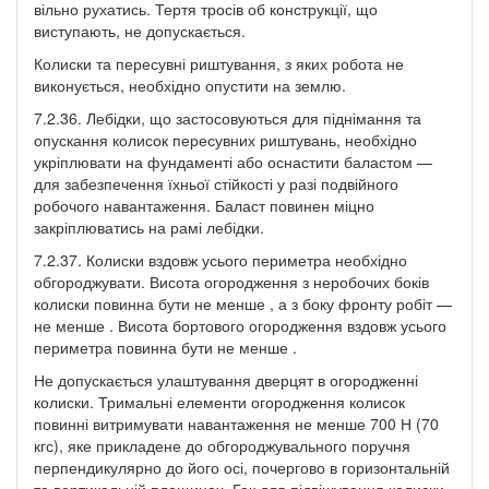
вільно рухатись. Тертя тросів об конструкції, що
виступають, не допускається.
Колиски та пересувні риштування, з яких робота не
виконується, необхідно опустити на землю.
7.2.36. Лебідки, що застосовуються для піднімання та
опускання колисок пересувних риштувань, необхідно
укріплювати на фундаменті або оснастити баластом —
для забезпечення їхньої стійкості у разі подвійного
робочого навантаження. Баласт повинен міцно
закріплюватись на рамі лебідки.
7.2.37. Колиски вздовж усього периметра необхідно
обгороджувати. Висота огородження з неробочих боків
колиски повинна бути не менше , а з боку фронту робіт —
не менше . Висота бортового огородження вздовж усього
периметра повинна бути не менше .
Не допускається улаштування дверцят в огородженні
колиски. Тримальні елементи огородження колисок
повинні витримувати навантаження не менше 700 Н (70
кгс), яке прикладене до обгороджувального поручня
перпендикулярно до його осі, почергово в горизонтальній
та вертикальній площинах. Гак для підвішування колиски