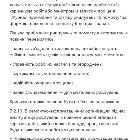
допускатись до експлуатації тільки після прийняття їх
керівником робіт або майстром із записом про це в
"Журнал приймання та огляду риштувань та помосту" за
формою, наведеною в додатку 6 до цих Правил.
Під час приймання риштувань та помосту в експлуатацію
повинні перевірятись:
- наявність з'єднань та закріплень, що забезпечують
стійкість, міцність вузлів закріплення окремих елементів;
- справність робочих настилів та огороджень;
- вертикальність установлення стояків;
- надійність опорних площадок;
- наявність заземлення — для металевих риштувань.
Кривизна стояків повинна бути не більше на довжини.
7.2.19. В ремонтно-експлуатаційних організаціях під час
експлуатації риштувань їх повинен щодня оглядати
керівник робіт, який очолює бригаду, працівники якої
будуть виконувати роботи з цих риштувань.
У будівельно-монтажних організаціях риштування повинні