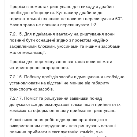
Прорізи в помостах риштувань для виходу з драбин
необхідно обгородити. Кут нахилу драбини до
горизонтальної площини не повинен перевищувати 60°.
Нахил трапа не повинен перевищувати 1:3.
7.2.15. Для піднімання вантажу на риштування вони
повинні бути оснащені згідно з проектом надійно
закріпленими блоками, укосинами та іншими засобами
малої механізації.
Прорізи для переміщування вантажів повинні мати
чотиристоронні огородження.
7.2.16. Поблизу проїздів засоби підмощування необхідно
установлювати на відстані не менше від габариту
транспортних засобів.
7.2.17. Поміст та риштування заввишки понад
допускаються до експлуатації тільки після прийняття їх
комісією та оформлення акту приймання риштувань.
У разі виконання робіт підрядною організацією з
використанням споруджених нею риштувань останні
повинна приймати в експлуатацію комісія, яка