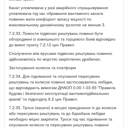
Канат уловлювача у разі аварійного спрацьовування
уловлювача під час обривання вантажного каната
повинен мати коефіцієнт запасу міцності по
максимальному динамічному зусиллю не менше 3.
7.2.33. Помости підвісних риштувань повинні бути
обгороджені із зовнішнього та торцевого боків відповідно
до вимог пункту 7.2.12 цих Правил.
Сполучення між ярусами підвісних риштувань повинно
здійснюватись по жорстко закріплених драбинах.
Застосування колисок та платформ
7.2.34. Для піднімання та опускання пересувних
риштувань та колисок повинні застосовуватись лебідки,
що відповідають вимогам ДНАОП 0.00-1.03-93 "Правила
будови і безпечної експлуатації вантажопідіймальних
кранів" та підрозділу 6.2 цих Правил.
7.2.35. Троси (канати) в місцях приєднання їх до колисок
або пересувних риштувань та до барабана лебідки
необхідно міцно закріпити. Троси під час піднімання та
опускання колисок та пересувних риштувань повинні