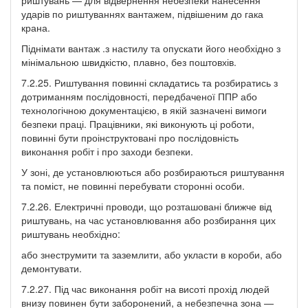
ударів по риштуваннях вантажем, підвішеним до гака
крана.
Піднімати вантаж .з настилу та опускати його необхідно з
мінімальною швидкістю, плавно, без поштовхів.
7.2.25. Риштування повинні складатись та розбиратись з
дотриманням послідовності, передбаченої ППР або
технологічною документацією, в якій зазначені вимоги
безпеки праці. Працівники, які виконують ці роботи,
повинні бути проінструктовані про послідовність
виконання робіт і про заходи безпеки.
У зоні, де установлюються або розбираються риштування
та поміст, не повинні перебувати сторонні особи.
7.2.26. Електричні проводи, що розташовані ближче від
риштувань, на час установлювання або розбирання цих
риштувань необхідно:
або знеструмити та заземлити, або укласти в короби, або
демонтувати.
7.2.27. Під час виконання робіт на висоті прохід людей
внизу повинен бути заборонений, а небезпечна зона —