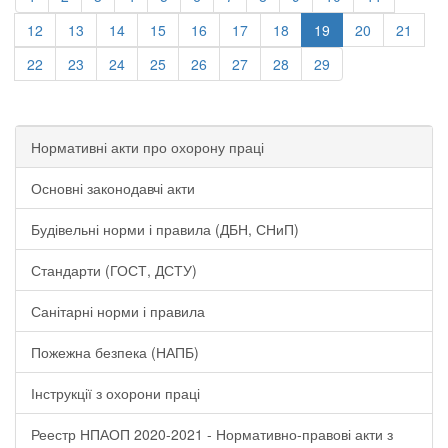
12
13
14
15
16
17
18
19
20
21
22
23
24
25
26
27
28
29
Нормативні акти про охорону праці
Основні законодавчі акти
Будівельні норми і правила (ДБН, СНиП)
Стандарти (ГОСТ, ДСТУ)
Санітарні норми і правила
Пожежна безпека (НАПБ)
Інструкції з охорони праці
Реестр НПАОП 2020-2021 - Нормативно-правові акти з