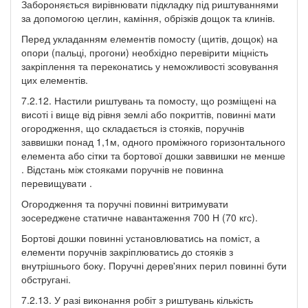
Забороняється вирівнювати підкладку під риштуваннями
за допомогою цеглин, каміння, обрізків дощок та клинів.
Перед укладанням елементів помосту (щитів, дощок) на
опори (пальці, прогони) необхідно перевірити міцність
закріплення та переконатись у неможливості зсовування
цих елементів.
7.2.12. Настили риштувань та помосту, що розміщені на
висоті і вище від рівня землі або покриттів, повинні мати
огородження, що складається із стояків, поручнів
заввишки понад 1,1м, одного проміжного горизонтального
елемента або сітки та бортової дошки заввишки не менше
. Відстань між стояками поручнів не повинна
перевищувати .
Огородження та поручні повинні витримувати
зосереджене статичне навантаження 700 Н (70 кгс).
Бортові дошки повинні установлюватись на поміст, а
елементи поручнів закріплюватись до стояків з
внутрішнього боку. Поручні дерев'яних перил повинні бути
обстругані.
7.2.13. У разі виконання робіт з риштувань кількість