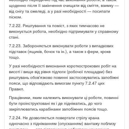
щоденно після її закінчення очищати від сміття, взимку —
від снігу та ожеледі, а у разі необхідності — посипати
піском.
7.2.22. Риштування та поміст, з яких тимчасово не
виконується робота, необхідно підтримувати у справному
стані.
7.2.23. Забороняється виконувати роботи з випадкових
підставок (ящиків, бочок та ін.), а також з ферм, крокв
тощо.
У разі необхідності виконання короткострокових робіт на
висоті і вище від рівня підлоги (робочої площадки) без
риштувань обов'язково повинні застосовуватись запобіжні
пояси, що відповідають вимогам пункту 7.2.47 цих
Правил.
Працівники, яким належить виконувати ці роботи, повинні
бути проінструктовані як і де підніматись, до чого
закріплюватись карабінами запобіжних поясів тощо.
7.2.24. Не дозволяється повертати стрілу крана
одночасно з підніманням (опусканням) вантажу поблизу
риштувань — для відвернення небезпеки нанесення