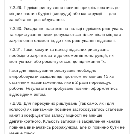
7.2.29. Підвісні риштування повинні прикріплюватись до
міцних частин будівлі (споруди) або конструкції — для
запобігання розгойдуванню.
7.2.30. Укладання настилів на пальці підвісних риштувань
та користування ними допускаються тільки після міцного
закріплення елементів, до яких риштування підвішені.
7.2.31. Гаки, хомути та пальці підвісних риштувань
необхідно закріплювати до елементів конструкцій, які
монтуються або ремонтуються, до піднімання їх.
Гаки для підвішування риштувань необхідно
випробовувати заздалегідь протягом не менше 15 хв
статичним навантаженням, яке в 2 рази перевищує
робоче. Результати випробувань повинні оформлятись
відповідним актом.
7.2.32. Для пересувних риштувань (так само, як і для
колисок) як вантажний повинен застосовуватись сталевий
канат з коефіцієнтом запасу міцності не менше
дев'ятикратного. Кількість затискачів закріплення канатів
повинна визначатись розрахунком, але їх повинно бути не
менше трьох.