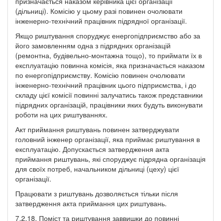
призначається наказом керівника цієї організації
(дільниці). Комісію у цьому разі повинен очолювати
інженерно-технічний працівник підрядної організації.
Якщо риштування споруджує енергопідприємство або за
його замовленням одна з підрядних організацій
(ремонтна, будівельно-монтажна тощо), то приймати їх в
експлуатацію повинна комісія, яка призначається наказом
по енергопідприємству. Комісію повинен очолювати
інженерно-технічний працівник цього підприємства, і до
складу цієї комісії повинні залучатись також представники
підрядних організацій, працівники яких будуть виконувати
роботи на цих риштуваннях.
Акт приймання риштувань повинен затверджувати
головний інженер організації, яка приймає риштування в
експлуатацію. Допускається затвердження акта
приймання риштувань, які споруджує підрядна організація
для своїх потреб, начальником дільниці (цеху) цієї
організації.
Працювати з риштувань дозволяється тільки після
затвердження акта приймання цих риштувань.
7.2.18. Поміст та риштування заввишки до повинні