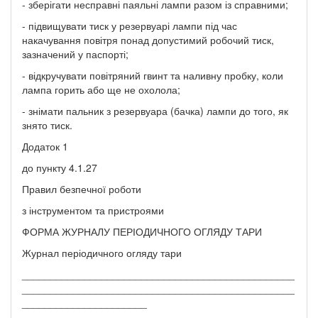
- зберігати несправні паяльні лампи разом із справними;
- підвищувати тиск у резервуарі лампи під час
накачування повітря понад допустимий робочий тиск,
зазначений у паспорті;
- відкручувати повітряний гвинт та наливну пробку, коли
лампа горить або ще не охолола;
- знімати пальник з резервуара (бачка) лампи до того, як
знято тиск.
Додаток 1
до пункту 4.1.27
Правил безпечної роботи
з інструментом та пристроями
ФОРМА ЖУРНАЛУ ПЕРІОДИЧНОГО ОГЛЯДУ ТАРИ
Журнал періодичного огляду тари
________________________________________________
________________________________________________
______________________