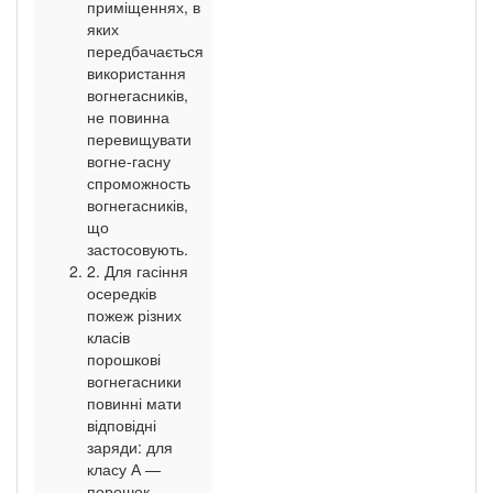
приміщеннях, в
яких
передбачається
використання
вогнегасників,
не повинна
перевищувати
вогне-гасну
спроможность
вогнегасників,
що
застосовують.
2. Для гасіння
осередків
пожеж різних
класів
порошкові
вогнегасники
повинні мати
відповідні
заряди: для
класу А —
порошок