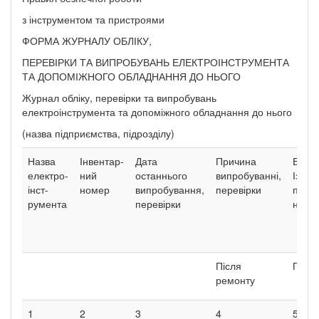
з інструментом та пристроями
ФОРМА ЖУРНАЛУ ОБЛІКУ,
ПЕРЕВІРКИ ТА ВИПРОБУВАНЬ ЕЛЕКТРОІНСТРУМЕНТА
ТА ДОПОМІЖНОГО ОБЛАДНАННЯ ДО НЬОГО
Журнал обліку, перевірки та випробувань
електроінструмента та допоміжного обладнання до нього
(назва підприємства, підрозділу)
Назва
Інвентар-
Дата
Причина
Випр
електро-
ний
останнього
випробуванні,
Ізоляц
інст-
номер
випробування,
перевірки
підв
румента
перевірки
напр
Після
Пері
ремонту
1
2
3
4
5