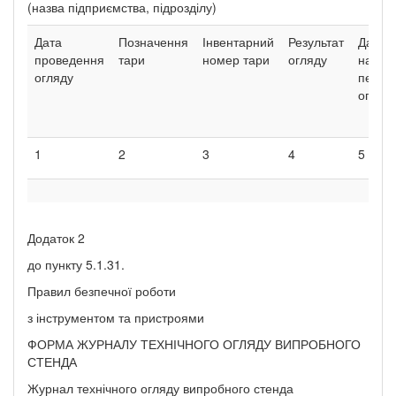
(назва підприємства, підрозділу)
Дата
Позначення
Інвентарний
Результат
Дата
проведення
тари
номер тари
огляду
насту
огляду
періо
огляд
1
2
3
4
5
Додаток 2
до пункту 5.1.31.
Правил безпечної роботи
з інструментом та пристроями
ФОРМА ЖУРНАЛУ ТЕХНІЧНОГО ОГЛЯДУ ВИПРОБНОГО
СТЕНДА
Журнал технічного огляду випробного стенда