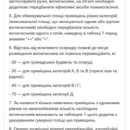
застосовувати ручні, вогнегасники, на об'єкті необхідно
додатково передбачити ефективні засоби пожежогасіння.
5. Для обмежувальної площі приміщень різних категорій
(максимальної площі, що захищається одним або групою
вогнегасників) необхідно передбачати кількість
вогнегасників одного з типів, наведену в таблиці 1 перед
знаками "++" або "+".
6. Відстань від можливого осередку пожежі до місця
розміщення вогнегасника не повинна перевищувати, м:
- 20 — для громадських будівель та споруд;
- 30 — для приміщень категорій А, Б та В (горючі гази та
рідини);
- 40 — для приміщень категорій В і Г;
- 70 — для приміщень категорії Д.
7. За наявності кількох невеликих приміщень з однаковим
рівнем по-жежонебезпеки кількість необхідних
вогнегасників визначають за таблицею 1 цього додатка з
урахуванням сумарної площі цих приміщень.
8. Окремо розміщені відкриті ректифікаційні, адсорбційні