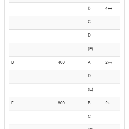
В
4++
С
D
(Е)
В
400
А
2++
D
(Е)
Г
800
В
2+
С