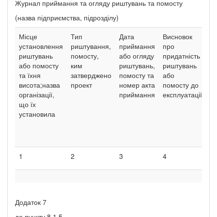
Журнал приймання та огляду риштувань та помосту
(назва підприємства, підрозділу)
Місце
Тип
Дата
Висновок
П.
установлення
риштування,
приймання
про
пр
риштувань
помосту,
або огляду
придатність
як
або помосту
ким
риштувань,
риштувань
п
та їхня
затверджено
помосту та
або
п
висота;назва
проект
номер акта
помосту до
аб
організації,
приймання
експлуатації
ри
що їх
по
установила
по
на
ор
1
2
3
4
5
Додаток 7
до пункту 8.1.5