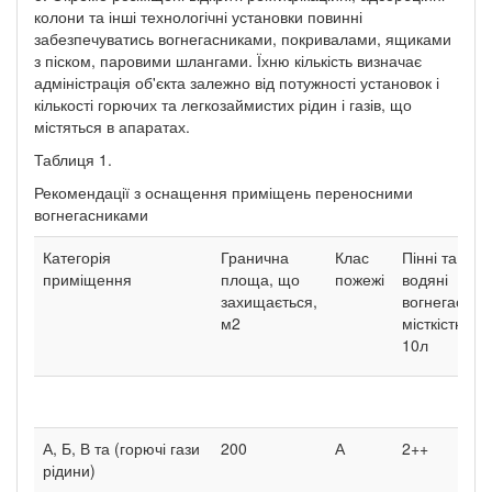
колони та інші технологічні установки повинні
забезпечуватись вогнегасниками, покривалами, ящиками
з піском, паровими шлангами. Їхню кількість визначає
адміністрація об'єкта залежно від потужності установок і
кількості горючих та легкозаймистих рідин і газів, що
містяться в апаратах.
Таблиця 1.
Рекомендації з оснащення приміщень переносними
вогнегасниками
Категорія
Гранична
Клас
Пінні та
приміщення
площа, що
пожежі
водяні
захищається,
вогнегасник
м2
місткістю
10л
А, Б, В та (горючі гази
200
А
2++
рідини)