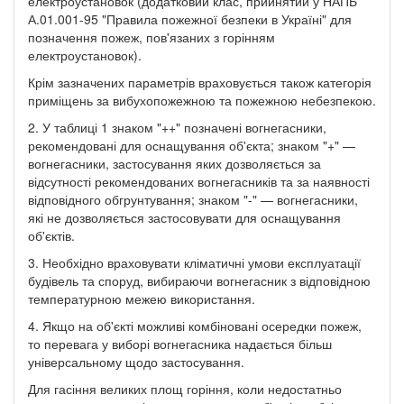
електроустановок (додатковий клас, прийнятий у НАПБ
А.01.001-95 "Правила пожежної безпеки в Україні" для
позначення пожеж, пов'язаних з горінням
електроустановок).
Крім зазначених параметрів враховується також категорія
приміщень за вибухопожежною та пожежною небезпекою.
2. У таблиці 1 знаком "++" позначені вогнегасники,
рекомендовані для оснащування об'єкта; знаком "+" —
вогнегасники, застосування яких дозволяється за
відсутності рекомендованих вогнегасників та за наявності
відповідного обгрунтування; знаком "-" — вогнегасники,
які не дозволяється застосовувати для оснащування
об'єктів.
3. Необхідно враховувати кліматичні умови експлуатації
будівель та споруд, вибираючи вогнегасник з відповідною
температурною межею використання.
4. Якщо на об'єкті можливі комбіновані осередки пожеж,
то перевага у виборі вогнегасника надається більш
універсальному щодо застосування.
Для гасіння великих площ горіння, коли недостатньо