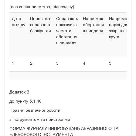
(назва підприємства, підрозділу)
Дата
Перевірка
Справність
Напрямок
Напрямок
огляду
справності
покажчика
обертання
нарізі для
блокіровки
частоти
шпинделя
закріплення
обертання
круга
шпинделя
1
2
3
4
5
Додаток З
до пункту 5.1.40
Правил безпечної роботи
з інструментом та пристроями
ФОРМА ЖУРНАЛУ ВИПРОБУВАНЬ АБРАЗИВНОГО ТА
ЕЛЬБОРОВОГО ІНСТРУМЕНТА