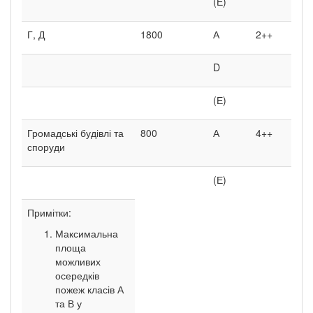
(Е)
Г, Д
1800
А
2++
D
(Е)
Громадські будівлі та
800
А
4++
споруди
(Е)
Примітки:
Максимальна
площа
можливих
осередків
пожеж класів А
та В у