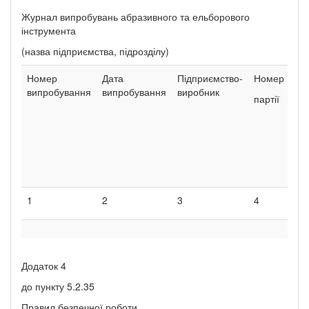
Журнал випробувань абразивного та ельборового
інструмента
(назва підприємства, підрозділу)
Номер
Дата
Підприємство-
Номер
По
випробування
випробування
виробник
ти
партії
кр
ст
аб
1
2
3
4
5
Додаток 4
до пункту 5.2.35
Правил безпечної роботи