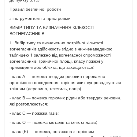
Правил безпечної роботи
з інструментом та пристроями
ВИБІР ТИПУ ТА ВИЗНАЧЕННЯ КІЛЬКОСТІ
ВОГНЕГАСНИКІВ
1. Вибір типу та визначення потрібної кількості
вогнегасників здійснюють згідно з нижченаведеною
таблицею 1 залежно від вогнегасної спроможності
вогнегасників, граничної площі, класу пожежі у
приміщенні або об'єкта, що захищаються:
- клас А — пожежа твердих речовин переважно
органічного походження, горіння яких супроводжується
тлінням (деревина, текстиль, папір);
- клас В — пожежа горючих рідин або твердих речовин,
які розтоплюються;
- клас С — пожежа газів;
- клас О — пожежа металів та їхніх сплавів;
- клас (Е) — пожежа, пов'язана з горінням