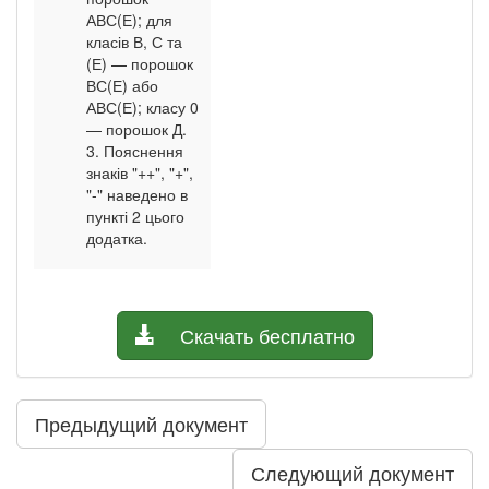
АВС(Е); для
класів В, С та
(Е) — порошок
ВС(Е) або
АВС(Е); класу 0
— порошок Д.
3. Пояснення
знаків "++", "+",
"-" наведено в
пункті 2 цього
додатка.
Скачать бесплатно
Предыдущий документ
Следующий документ