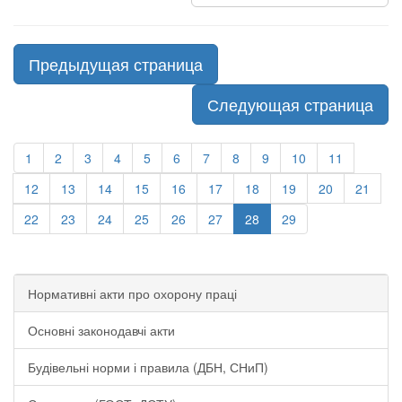
Предыдущая страница
Следующая страница
1
2
3
4
5
6
7
8
9
10
11
12
13
14
15
16
17
18
19
20
21
22
23
24
25
26
27
28
29
Нормативні акти про охорону праці
Основні законодавчі акти
Будівельні норми і правила (ДБН, СНиП)