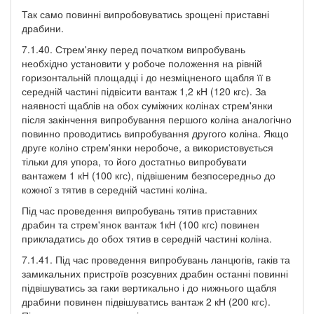
Так само повинні випробовуватись зрощені приставні
драбини.
7.1.40. Стрем'янку перед початком випробувань
необхідно установити у робоче положення на рівній
горизонтальній площадці і до незміцненого щабля її в
середній частині підвісити вантаж 1,2 кН (120 кгс). За
наявності щаблів на обох суміжних колінах стрем'янки
після закінчення випробування першого коліна аналогічно
повинно проводитись випробування другого коліна. Якщо
друге коліно стрем'янки неробоче, а використовується
тільки для упора, то його достатньо випробувати
вантажем 1 кН (100 кгс), підвішеним безпосередньо до
кожної з тятив в середній частині коліна.
Під час проведення випробувань тятив приставних
драбин та стрем'янок вантаж 1кН (100 кгс) повинен
прикладатись до обох тятив в середній частині коліна.
7.1.41. Під час проведення випробувань ланцюгів, гаків та
замикальних пристроїв розсувних драбин останні повинні
підвішуватись за гаки вертикально і до нижнього щабля
драбини повинен підвішуватись вантаж 2 кН (200 кгс).