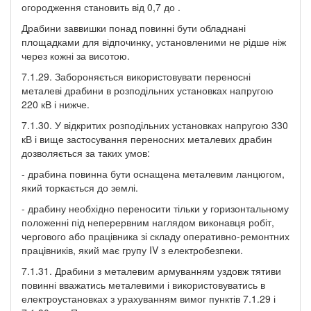
огородження становить від 0,7 до .
Драбини заввишки понад повинні бути обладнані
площадками для відпочинку, установленими не рідше ніж
через кожні за висотою.
7.1.29. Забороняється використовувати переносні
металеві драбини в розподільних установках напругою
220 кВ і нижче.
7.1.30. У відкритих розподільних установках напругою 330
кВ і вище застосування переносних металевих драбин
дозволяється за таких умов:
- драбина повинна бути оснащена металевим ланцюгом,
який торкається до землі.
- драбину необхідно переносити тільки у горизонтальному
положенні під неперервним наглядом виконавця робіт,
чергового або працівника зі складу оперативно-ремонтних
працівників, який має групу IV з електробезпеки.
7.1.31. Драбини з металевим армуванням уздовж тятиви
повинні вважатись металевими і використовуватись в
електроустановках з урахуванням вимог пунктів 7.1.29 і