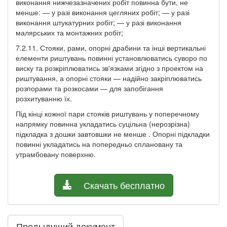
виконання нижчезазначених робіт повинна бути, не
менше: — у разі виконання цегляних робіт; — у разі
виконання штукатурних робіт; — у разі виконання
малярських та монтажних робіт;
7.2.11. Стояки, рами, опорні драбини та інші вертикальні
елементи риштувань повинні установлюватись суворо по
виску та розкріплюватись зв'язками згідно з проектом на
риштування, а опорні стояки — надійно закріплюватись
розпорами та розкосами — для запобігання
розхитуванню їх.
Під кінці кожної пари стояків риштувань у поперечному
напрямку повинна укладатись суцільна (нерозрізна)
підкладка з дошки завтовшки не менше . Опорні підкладки
повинні укладатись на попередньо сплановану та
утрамбовану поверхню.
Скачать бесплатно
Предыдущий документ