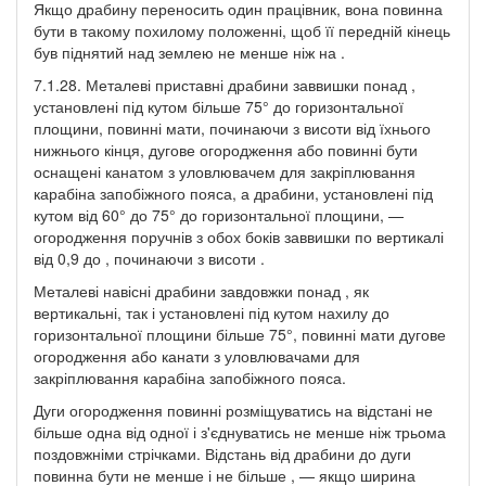
Якщо драбину переносить один працівник, вона повинна
бути в такому похилому положенні, щоб її передній кінець
був піднятий над землею не менше ніж на .
7.1.28. Металеві приставні драбини заввишки понад ,
установлені під кутом більше 75° до горизонтальної
площини, повинні мати, починаючи з висоти від їхнього
нижнього кінця, дугове огородження або повинні бути
оснащені канатом з уловлювачем для закріплювання
карабіна запобіжного пояса, а драбини, установлені під
кутом від 60° до 75° до горизонтальної площини, —
огородження поручнів з обох боків заввишки по вертикалі
від 0,9 до , починаючи з висоти .
Металеві навісні драбини завдовжки понад , як
вертикальні, так і установлені під кутом нахилу до
горизонтальної площини більше 75°, повинні мати дугове
огородження або канати з уловлювачами для
закріплювання карабіна запобіжного пояса.
Дуги огородження повинні розміщуватись на відстані не
більше одна від одної і з'єднуватись не менше ніж трьома
поздовжніми стрічками. Відстань від драбини до дуги
повинна бути не менше і не більше , — якщо ширина