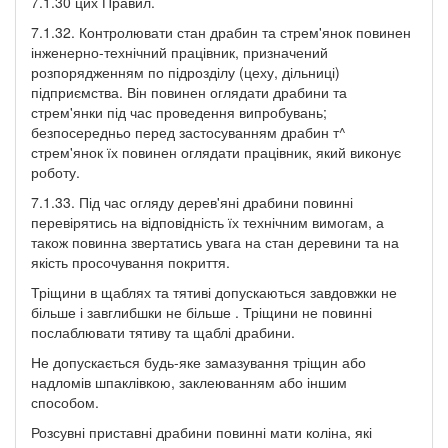
7.1.30 цих Правил.
7.1.32. Контролювати стан драбин та стрем'янок повинен
інженерно-технічний працівник, призначений
розпорядженням по підрозділу (цеху, дільниці)
підприємства. Він повинен оглядати драбини та
стрем'янки під час проведення випробувань;
безпосередньо перед застосуванням драбин т^
стрем'янок їх повинен оглядати працівник, який виконує
роботу.
7.1.33. Під час огляду дерев'яні драбини повинні
перевірятись на відповідність їх технічним вимогам, а
також повинна звертатись увага на стан деревини та на
якість просочування покриття.
Тріщини в щаблях та тятиві допускаються завдовжки не
більше і завглибшки не більше . Тріщини не повинні
послаблювати тятиву та щаблі драбини.
Не допускається будь-яке замазування тріщин або
надломів шпаклівкою, заклеюванням або іншим
способом.
Розсувні приставні драбини повинні мати коліна, які