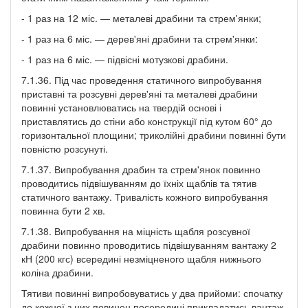
- 1 раз на 12 міс. — металеві драбини та стрем'янки;
- 1 раз на 6 міс. — дерев'яні драбини та стрем'янки:
- 1 раз на 6 міс. — підвісні мотузкові драбини.
7.1.36. Під час проведення статичного випробування
приставні та розсувні дерев'яні та металеві драбини
повинні установлюватись на твердій основі і
приставлятись до стіни або конструкції під кутом 60° до
горизонтальної площини; триколійні драбини повинні бути
повністю розсунуті.
7.1.37. Випробування драбин та стрем'янок повинно
проводитись підвішуванням до їхніх щаблів та тятив
статичного вантажу. Тривалість кожного випробування
повинна бути 2 хв.
7.1.38. Випробування на міцність щабля розсувної
драбини повинно проводитись підвішуванням вантажу 2
кН (200 кгс) всередині незміцненого щабля нижнього
коліна драбини.
Тятиви повинні випробовуватись у два прийоми: спочатку
до кожної з них повинен посередині прикладатись вантаж