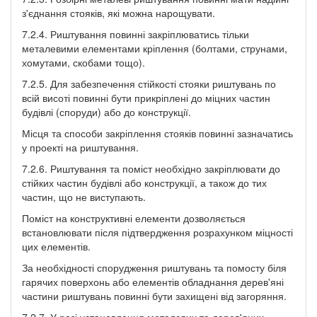
з'єднання стояків, які можна нарощувати.
7.2.4. Риштування повинні закріплюватись тільки
металевими елементами кріплення (болтами, струнами,
хомутами, скобами тощо).
7.2.5. Для забезпечення стійкості стояки риштувань по
всій висоті повинні бути прикріплені до міцних частин
будівлі (споруди) або до конструкції.
Місця та способи закріплення стояків повинні зазначатись
у проекті на риштування.
7.2.6. Риштування та поміст необхідно закріплювати до
стійких частин будівлі або конструкції, а також до тих
частин, що не виступають.
Поміст на конструктивні елементи дозволяється
встановлювати після підтвердження розрахунком міцності
цих елементів.
За необхідності спорудження риштувань та помосту біля
гарячих поверхонь або елементів обладнання дерев'яні
частини риштувань повинні бути захищені від загоряння.
7.2.7. У разі установлення металевих та дерев'яних