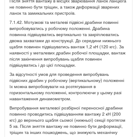
Після зняття вантажу в місцях зварювання ланок ланцюга
не повинно бути тріщин, а також деформації зварених
ланок та замикальних пристроїв.
7.1.42. Мотузкові та металеві підвісні драбини повинні
випробовуватись у робочому положенні. Драбина
повинна підвішуватись вертикально та закріплюватись
двома захватами до конструкції. До середини нижнього
щабля повинен підвішуватись вантаж 1,2 кН (120 кгс). За
наявності у металевих драбин робочої площадки, вантаж
після закінчення випробувань щабля повинен
підвішуватись і до цієї площадки.
За відсутності умов для проведення випробувань
підвісних драбин у робочому (вертикальному) положенні
їх можна випробовувати на розтягування в
горизонтальному положенні, контролюючи у цьому разі
навантаження динамометром.
Випробування металевої розбірної переносної драбини
повинно проводитись підвішуванням вантажу 2 кН (200
кгс) до верхнього щабля сьомої (нижньої) секції протягом
5 хв. Після зняття вантажу не повинно бути деформації,
тріщин та інших пошкоджень, що знижують механічну