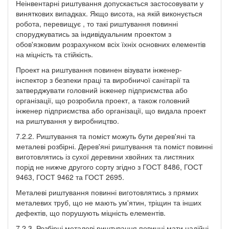
Неінвентарні риштування допускається застосовувати у
виняткових випадках. Якщо висота, на якій виконується
робота, перевищує , то такі риштування повинні
споруджуватись за індивідуальним проектом з
обов'язковим розрахунком всіх їхніх основних елементів
на міцність та стійкість.
Проект на риштування повинен візувати інженер-
інспектор з безпеки праці та виробничої санітарії та
затверджувати головний інженер підприємства або
організації, що розробила проект, а також головний
інженер підприємства або організації, що видала проект
на риштування у виробництво.
7.2.2. Риштування та поміст можуть бути дерев'яні та
металеві розбірні. Дерев'яні риштування та поміст повинні
виготовлятись із сухої деревини хвойних та листяних
порід не нижче другого сорту згідно з ГОСТ 8486, ГОСТ
9463, ГОСТ 9462 та ГОСТ 2695.
Металеві риштування повинні виготовлятись з прямих
металевих труб, що не мають ум'ятин, тріщин та інших
дефектів, що порушують міцність елементів.
7.2.3. Розбірні металеві риштування повинні мати надійні