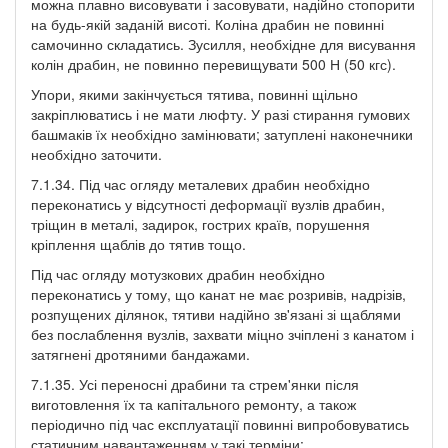
можна плавно висовувати і засовувати, надійно стопорити
на будь-якій заданій висоті. Коліна драбин не повинні
самочинно складатись. Зусилля, необхідне для висування
колін драбин, не повинно перевищувати 500 Н (50 кгс).
Упори, якими закінчується тятива, повинні щільно
закріплюватись і не мати люфту. У разі стирання гумових
башмаків їх необхідно замінювати; затуплені наконечники
необхідно заточити.
7.1.34. Під час огляду металевих драбин необхідно
переконатись у відсутності деформації вузлів драбин,
тріщин в металі, задирок, гострих країв, порушення
кріплення щаблів до тятив тощо.
Під час огляду мотузкових драбин необхідно
переконатись у тому, що канат не має розривів, надрізів,
розпущених ділянок, тятиви надійно зв'язані зі щаблями
без послаблення вузлів, захвати міцно зчіплені з канатом і
затягнені дротяними бандажами.
7.1.35. Усі переносні драбини та стрем'янки після
виготовлення їх та капітального ремонту, а також
періодично під час експлуатації повинні випробовуватись
статичним навантаженням у такі терміни: