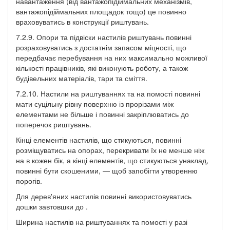
навантаження (від вантажопідіймальних механізмів,
вантажопідіймальних площадок тощо) це повинно
враховуватись в конструкції риштувань.
7.2.9. Опори та підвіски настилів риштувань повинні
розраховуватись з достатнім запасом міцності, що
передбачає перебування на них максимально можливої
кількості працівників, які виконують роботу, а також
будівельних матеріалів, тари та сміття.
7.2.10. Настили на риштуваннях та на помості повинні
мати суцільну рівну поверхню із прорізами між
елементами не більше і повинні закріплюватись до
поперечок риштувань.
Кінці елементів настилів, що стикуються, повинні
розміщуватись на опорах, перекривати їх не менше ніж
на в кожен бік, а кінці елементів, що стикуються унаклад,
повинні бути скошеними, — щоб запобігти утворенню
порогів.
Для дерев'яних настилів повинні використовуватись
дошки завтовшки до .
Ширина настилів на риштуваннях та помості у разі