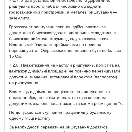
риштувань просто неба їх необхідно обладнати
грозозахисними пристроями, а металеві риштування —
заземлити.
Грозозахист риштувань повинен здійснюватись за
допомогою блискавковідводів, які повинні складатись із
блискавкоприймача, струмовідводу та заземлювача.
Відстань між блискавкоприймачами не повинна
перевищувати . Опір заземлення повинен бути не більше
15 Ом.
7.2.8. Навантаження на настили риштувань, поміст та на
вантажопідіймальні площадки не повинно перевищувати
допустимі значення, встановлені проектом (паспортом)
на риштування.
Біля місць піднімання працівників на риштування та
поміст необхідно вивісити плакати із зазначенням
допустимих значень навантажень та схеми розміщення їх.
Не допускається скупчення працівників у будь-якому
одному місці настилу.
За необхідності передати на риштування додаткові