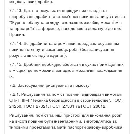
міцність таких драбин.
7.1.43. Дата та результати періодичних оглядів та
випробувань драбин та стрем'янок повинні записуватись в
"Журнал обліку та огляду такелажних засобів, механізмів
та пристроїв" за формою, наведеною в додатку 5 до цих
Правил.
7.1.44. Всі драбини та стрем'янки перед застосуванням
повинен оглянути виконавець робіт (без записування
результатів огляду в журнал).
7.1.45. Драбини необхідно зберігати в сухих приміщеннях
в місцях, де неможливі випадкові механічні пошкодження
їх.
7.2. Застосування риштувань та помосту
7.2.1. Риштування та поміст повинні відповідати вимогам
СНиП ІІІ-4 "Техника безопасности в строительстве", ГОСТ
24258, ГОСТ 27321, ГОСТ 27331 та ГОСТ 28012.
Риштування, поміст та інші пристрої для виконання робіт
на висоті повинні бути інвентарними, виготовлятись за
типовими проектами та мати паспорти заводу-виробника.