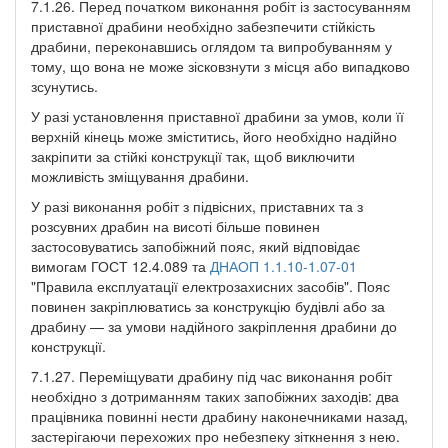
7.1.26. Перед початком виконання робіт із застосуванням
приставної драбини необхідно забезпечити стійкість
драбини, переконавшись оглядом та випробуванням у
тому, що вона не може зісковзнути з місця або випадково
зсунутись.
У разі установлення приставної драбини за умов, коли її
верхній кінець може зміститись, його необхідно надійно
закріпити за стійкі конструкції так, щоб виключити
можливість зміщування драбини.
У разі виконання робіт з підвісних, приставних та з
розсувних драбин на висоті більше повинен
застосовуватись запобіжний пояс, який відповідає
вимогам ГОСТ 12.4.089 та
ДНАОП 1.1.10-1.07-01
"Правила експлуатації електрозахисних засобів". Пояс
повинен закріплюватись за конструкцію будівлі або за
драбину — за умови надійного закріплення драбини до
конструкції.
7.1.27. Переміщувати драбину під час виконання робіт
необхідно з дотриманням таких запобіжних заходів: два
працівника повинні нести драбину наконечниками назад,
застерігаючи перехожих про небезпеку зіткнення з нею.