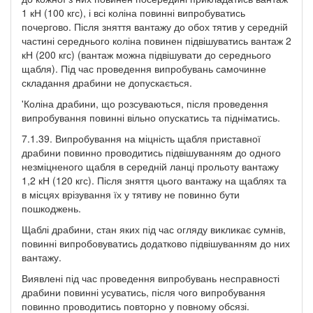
1 кН (100 кгс), і всі коліна повинні випробуватись
почергово. Після зняття вантажу до обох тятив у середній
частині середнього коліна повинен підвішуватись вантаж 2
кН (200 кгс) (вантаж можна підвішувати до середнього
щабля). Під час проведення випробувань самочинне
складання драбини не допускається.
'Коліна драбини, що розсуваються, після проведення
випробування повинні вільно опускатись та підніматись.
7.1.39. Випробування на міцність щабля приставної
драбини повинно проводитись підвішуванням до одного
незміцненого щабля в середній ланці прольоту вантажу
1,2 кН (120 кгс). Після зняття цього вантажу на щаблях та
в місцях врізування їх у тятиву не повинно бути
пошкоджень.
Щаблі драбини, стан яких під час огляду викликає сумнів,
повинні випробовуватись додатково підвішуванням до них
вантажу.
Виявлені під час проведення випробувань несправності
драбини повинні усуватись, після чого випробування
повинно проводитись повторно у повному обсязі.