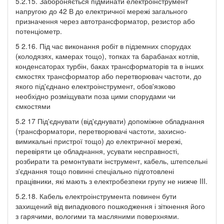
5.2.15. Забороняється підминати електроінструмент
напругою до 42 В до електричної мережі загального
призначення через автотрансформатор, резистор або
потенціометр.
5 2.16. Під час виконання робіт в підземних спорудах
(колодязях, камерах тощо), топках та барабанах котлів,
конденсаторах турбін, баках трансформаторів та в інших
ємкостях трансформатор або перетворювач частоти, до
якого під'єднано електроінструмент, обов'язково
необхідно розміщувати поза цими спорудами чи
ємкостями
5.2 17 Під'єднувати (від'єднувати) допоміжне обладнання
(трансформатори, перетворювачі частоти, захисно-
вимикальні пристрої тощо) до електричної мережі,
перевіряти це обладнання, усувати несправності,
розбирати та ремонтувати інструмент, кабель, штепсельні
з'єднання тощо повинні спеціально підготовлені
працівники, які мають з електробезпеки групу не нижче III.
5.2.18. Кабель електроінструмента повинен бути
захищений від випадкового пошкодження і зіткнення його
з гарячими, вологими та масляними поверхнями.