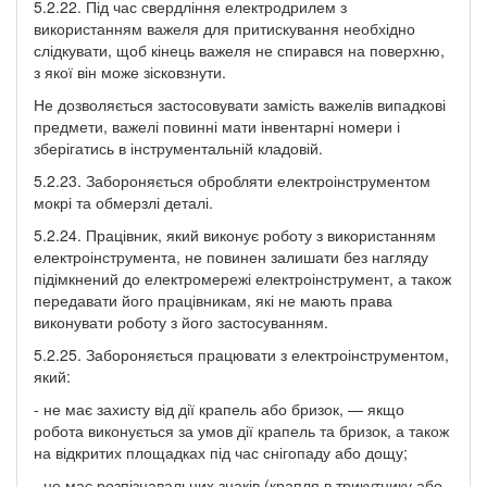
5.2.22. Під час свердління електродрилем з
використанням важеля для притискування необхідно
слідкувати, щоб кінець важеля не спирався на поверхню,
з якої він може зісковзнути.
Не дозволяється застосовувати замість важелів випадкові
предмети, важелі повинні мати інвентарні номери і
зберігатись в інструментальній кладовій.
5.2.23. Забороняється обробляти електроінструментом
мокрі та обмерзлі деталі.
5.2.24. Працівник, який виконує роботу з використанням
електроінструмента, не повинен залишати без нагляду
підімкнений до електромережі електроінструмент, а також
передавати його працівникам, які не мають права
виконувати роботу з його застосуванням.
5.2.25. Забороняється працювати з електроінструментом,
який:
- не має захисту від дії крапель або бризок, — якщо
робота виконується за умов дії крапель та бризок, а також
на відкритих площадках під час снігопаду або дощу;
- не має розпізнавальних знаків (крапля в трикутнику або