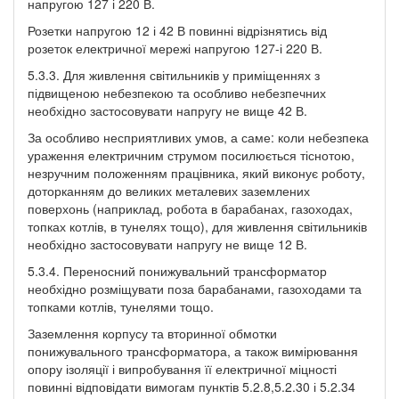
напругою 127 і 220 В.
Розетки напругою 12 і 42 В повинні відрізнятись від
розеток електричної мережі напругою 127-і 220 В.
5.3.3. Для живлення світильників у приміщеннях з
підвищеною небезпекою та особливо небезпечних
необхідно застосовувати напругу не вище 42 В.
За особливо несприятливих умов, а саме: коли небезпека
ураження електричним струмом посилюється тіснотою,
незручним положенням працівника, який виконує роботу,
доторканням до великих металевих заземлених
поверхонь (наприклад, робота в барабанах, газоходах,
топках котлів, в тунелях тощо), для живлення світильників
необхідно застосовувати напругу не вище 12 В.
5.3.4. Переносний понижувальний трансформатор
необхідно розміщувати поза барабанами, газоходами та
топками котлів, тунелями тощо.
Заземлення корпусу та вторинної обмотки
понижувального трансформатора, а також вимірювання
опору ізоляції і випробування її електричної міцності
повинні відповідати вимогам пунктів 5.2.8,5.2.30 і 5.2.34