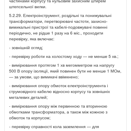
частинами корпусу та нульовим захисним штирем
штепсельної вилки.
5.2.29. Електроінструмент, роздільні та понижувальні
трансформатори, перетворювачі частоти, захисно-
вимикальні пристрої та кабелі-подовжувачі повинні
періодично, не рідше 1 разу на 6 міс., проходити
перевірку, яка включає:
- зовнішній огляд;
- перевірку роботи на холостому ходу — не менше 5 хв.;
- вимірювання протягом 1 хв мегомметром на напругу
500 В опору ізоляції, який повинен бути не менше 1 МОм,
— за умови, що вимикачі ввімкнено;
- вимірювання опору обмоток електроінструмента і
струмовідного кабелю відносно корпусу та зовнішніх
металевих деталей;
- вимірювання опору між первинною та вторинною
обмотками трансформатора, а також між кожною з
обмоток та корпусом;
- перевірку справності кола заземлення — для