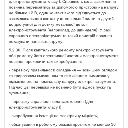
електроінструмента класу І. Справність кола заземлення
повинна перевірятись за допомогою пристрою на напругу
не більше 12 В, один контакт якого під'єднується до
заземлювального контакту штепсельної вилки, а другий —
до доступної для дотику металевої деталі
електроінструмента (наприклад, до шпинделя). У разі
справного електроінструмента такий пристрій повинен
показувати наявність струму.
5.2.30. Після капітального ремонту електроінструмента
або ремонту його електричної частини електроінструмент
повинен проходити такі випробування:
- перевірку правильності складання — зовнішнім оглядом
та триразовим вмиканням та вимиканням вимикача у
підімкненого на номінальну напругу електроінструмента.
Під час цієї перевірки не повинно бути відмов пуску та
зупинення;
- перевірку справності кола заземлення (для
електроінструмента класу І);
- випробування ізоляції на електричну міцність;
- обкатування в робочому режимі протягом не менше 30