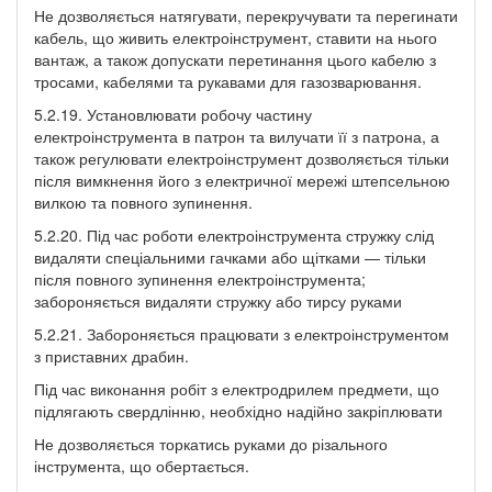
Не дозволяється натягувати, перекручувати та перегинати
кабель, що живить електроінструмент, ставити на нього
вантаж, а також допускати перетинання цього кабелю з
тросами, кабелями та рукавами для газозварювання.
5.2.19. Установлювати робочу частину
електроінструмента в патрон та вилучати її з патрона, а
також регулювати електроінструмент дозволяється тільки
після вимкнення його з електричної мережі штепсельною
вилкою та повного зупинення.
5.2.20. Під час роботи електроінструмента стружку слід
видаляти спеціальними гачками або щітками — тільки
після повного зупинення електроінструмента;
забороняється видаляти стружку або тирсу руками
5.2.21. Забороняється працювати з електроінструментом
з приставних драбин.
Під час виконання робіт з електродрилем предмети, що
підлягають свердлінню, необхідно надійно закріплювати
Не дозволяється торкатись руками до різального
інструмента, що обертається.