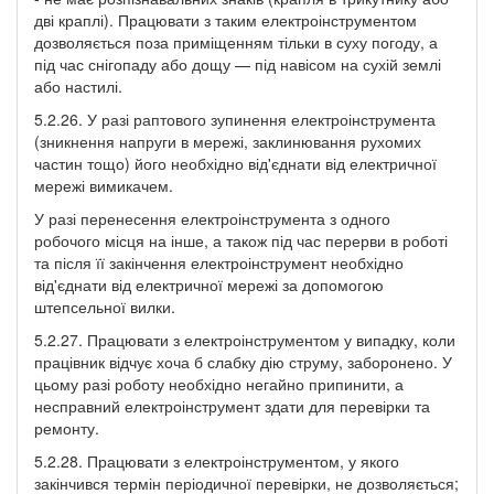
дві краплі). Працювати з таким електроінструментом
дозволяється поза приміщенням тільки в суху погоду, а
під час снігопаду або дощу — під навісом на сухій землі
або настилі.
5.2.26. У разі раптового зупинення електроінструмента
(зникнення напруги в мережі, заклинювання рухомих
частин тощо) його необхідно від'єднати від електричної
мережі вимикачем.
У разі перенесення електроінструмента з одного
робочого місця на інше, а також під час перерви в роботі
та після її закінчення електроінструмент необхідно
від'єднати від електричної мережі за допомогою
штепсельної вилки.
5.2.27. Працювати з електроінструментом у випадку, коли
працівник відчує хоча б слабку дію струму, заборонено. У
цьому разі роботу необхідно негайно припинити, а
несправний електроінструмент здати для перевірки та
ремонту.
5.2.28. Працювати з електроінструментом, у якого
закінчився термін періодичної перевірки, не дозволяється;