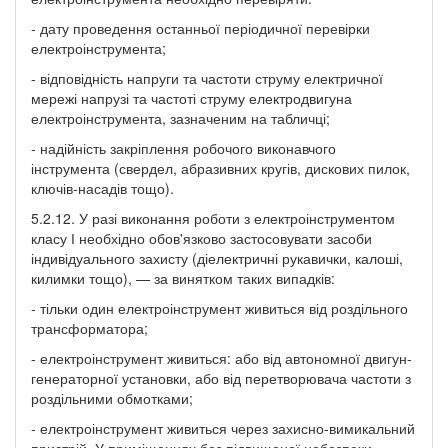
- дату проведення останньої періодичної перевірки
електроінструмента;
- відповідність напруги та частоти струму електричної
мережі напрузі та частоті струму електродвигуна
електроінструмента, зазначеним на табличці;
- надійність закріплення робочого виконавчого
інструмента (свердел, абразивних кругів, дискових пилок,
ключів-насадів тощо).
5.2.12. У разі виконання роботи з електроінструментом
класу І необхідно обов'язково застосовувати засоби
індивідуального захисту (діелектричні рукавички, калоші,
килимки тощо), — за винятком таких випадків:
- тільки один електроінструмент живиться від роздільного
трансформатора;
- електроінструмент живиться: або від автономної двигун-
генераторної установки, або від перетворювача частоти з
роздільними обмотками;
- електроінструмент живиться через захисно-вимикальний
пристрій. У приміщеннях без підвищеної небезпеки