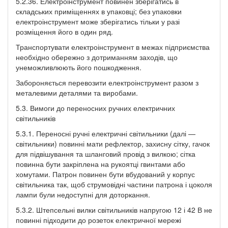
5.2.36. Електроінструмент повинен зберігатись в
складських приміщеннях в упаковці; без упаковки
електроінструмент може зберігатись тільки у разі
розміщення його в один ряд.
Транспортувати електроінструмент в межах підприємства
необхідно обережно з дотриманням заходів, що
унеможливлюють його пошкодження.
Забороняється перевозити електроінструмент разом з
металевими деталями та виробами.
5.3. Вимоги до переносних ручних електричних
світильників
5.3.1. Переносні ручні електричні світильники (далі —
світильники) повинні мати рефлектор, захисну сітку, гачок
для підвішування та шланговий провід з вилкою; сітка
повинна бути закріплена на рукоятці гвинтами або
хомутами. Патрон повинен бути вбудований у корпус
світильника так, щоб струмовідні частини патрона і цоколя
лампи були недоступні для доторкання.
5.3.2. Штепсельні вилки світильників напругою 12 і 42 В не
повинні підходити до розеток електричної мережі