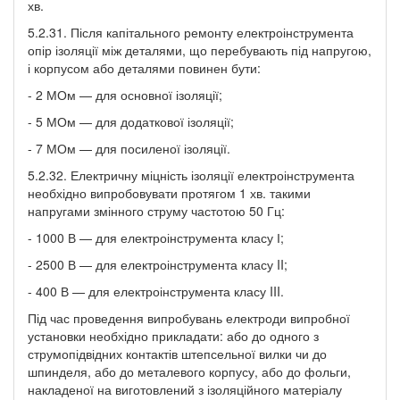
хв.
5.2.31. Після капітального ремонту електроінструмента
опір ізоляції між деталями, що перебувають під напругою,
і корпусом або деталями повинен бути:
- 2 МОм — для основної ізоляції;
- 5 МОм — для додаткової ізоляції;
- 7 МОм — для посиленої ізоляції.
5.2.32. Електричну міцність ізоляції електроінструмента
необхідно випробовувати протягом 1 хв. такими
напругами змінного струму частотою 50 Гц:
- 1000 В — для електроінструмента класу І;
- 2500 В — для електроінструмента класу II;
- 400 В — для електроінструмента класу III.
Під час проведення випробувань електроди випробної
установки необхідно прикладати: або до одного з
струмопідвідних контактів штепсельної вилки чи до
шпинделя, або до металевого корпусу, або до фольги,
накладеної на виготовлений з ізоляційного матеріалу