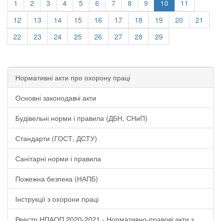
1
2
3
4
5
6
7
8
9
10
11
12
13
14
15
16
17
18
19
20
21
22
23
24
25
26
27
28
29
Нормативні акти про охорону праці
Основні законодавчі акти
Будівельні норми і правила (ДБН, СНиП)
Стандарти (ГОСТ, ДСТУ)
Санітарні норми і правила
Пожежна безпека (НАПБ)
Інструкції з охорони праці
Реестр НПАОП 2020-2021 - Нормативно-правові акти з