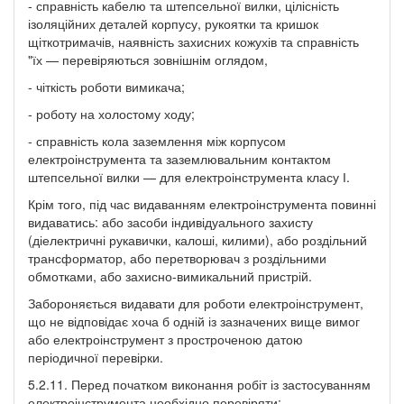
- справність кабелю та штепсельної вилки, цілісність
ізоляційних деталей корпусу, рукоятки та кришок
щіткотримачів, наявність захисних кожухів та справність
"їх — перевіряються зовнішнім оглядом,
- чіткість роботи вимикача;
- роботу на холостому ходу;
- справність кола заземлення між корпусом
електроінструмента та заземлювальним контактом
штепсельної вилки — для електроінструмента класу І.
Крім того, під час видаванням електроінструмента повинні
видаватись: або засоби індивідуального захисту
(діелектричні рукавички, калоші, килими), або роздільний
трансформатор, або перетворювач з роздільними
обмотками, або захисно-вимикальний пристрій.
Забороняється видавати для роботи електроінструмент,
що не відповідає хоча б одній із зазначених вище вимог
або електроінструмент з простроченою датою
періодичної перевірки.
5.2.11. Перед початком виконання робіт із застосуванням
електроінструмента необхідно перевіряти: