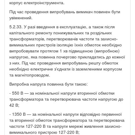
корпус електроінструмента.
Під час проведення випробувань вимикач повинен бути
увімкнений.
5.2.33. У разі введення в експлуатацію, а також після
капітального ремонту понижувальних та роздільних
трансформаторів, перетворювачів частоти та захисно-
вимикальних пристроїв ізоляцію їхніх обмоток необхідно
випробовувати протягом 1 хв підвищеною (випробною)
напругою, яка повинна почергово прикладатись до кожної
з них. Під час проведення випробувань решту обмоток
необхідно електричне з'єднати із заземленими корпусом
та магнітопроводом.
Випробна напруга повинна бути такою:
- 550 В — за номінальної напруги вторинної обмотки
трансформатора та перетворювача частоти напругою до
42 В;
- 1350 В — за номінальної напруги відповідно первинної
та вторинної обмоток трансформатора та перетворювача
частоти 127-220 В та напруги мережі живлення захисно-
вимикального пристрою 127-220 В;