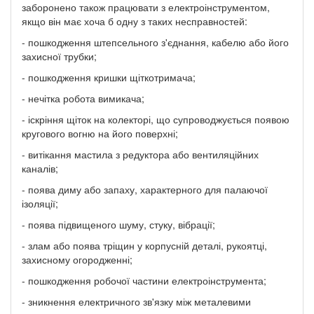
заборонено також працювати з електроінструментом,
якщо він має хоча б одну з таких несправностей:
- пошкодження штепсельного з'єднання, кабелю або його
захисної трубки;
- пошкодження кришки щіткотримача;
- нечітка робота вимикача;
- іскріння щіток на колекторі, що супроводжується появою
кругового вогню на його поверхні;
- витікання мастила з редуктора або вентиляційних
каналів;
- поява диму або запаху, характерного для палаючої
ізоляції;
- поява підвищеного шуму, стуку, вібрації;
- злам або поява тріщин у корпусній деталі, рукоятці,
захисному огородженні;
- пошкодження робочої частини електроінструмента;
- зникнення електричного зв'язку між металевими