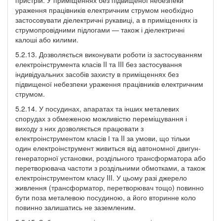
ураження працівників електричним струмом необхідно
застосовувати діелектричні рукавиці, а в приміщеннях із
струмопровідними підлогами — також і діелектричні
калоші або килими.
5.2.13. Дозволяється виконувати роботи із застосуванням
електроінструмента класів II та III без застосування
індивідуальних засобів захисту в приміщеннях без
підвищеної небезпеки ураження працівників електричним
струмом.
5.2.14. У посудинах, апаратах та інших металевих
спорудах з обмеженою можливістю переміщування і
виходу з них дозволяється працювати з
електроінструментом класів І та II за умови, що тільки
один електроінструмент живиться від автономної двигун-
генераторної установки, роздільного трансформатора або
перетворювача частоти з роздільними обмотками, а також
електроінструментом класу III. У цьому разі джерело
живлення (трансформатор, перетворювач тощо) повинно
бути поза металевою посудиною, а його вторинне коло
повинно залишатись не заземленим.