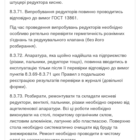
штуцері редуктора кисню.
8.3.71. Випробування редукторів повинно проводитись
відповідно до вимог ГОСТ 13861.
Під час проведення випробувань редукторів необхідно
особливо ретельно перевіряти герметичність рознімних
з'єднань та редукувального клапана (без його
розбирання).
8.3.72. Апаратура, яка щойно надійшла на підприємство
(різаки, пальники, редуктори тощо), повинна вводитись в
експлуатацію тільки після її перевірки відповідно до вимог
пунктів 8.3.69-8.3.71 цих Правил з подальшою
реєстрацією результатів перевірки в журналі (довільної
форми).
8.3.73. Розбирати, ремонтувати та складати кисневі
редуктори, вентилі, пальники, різаки необхідно окремо від
ацетиленової апаратури. Всі ці роботи необхідно
виконувати на столі, покритому органічним склом,
листовим алюмінієм, латунню або пластмасою. Поверхню
стола необхідно систематично очищати від бруду та
знежирювати. Ремонт необхідно проводити в чистому
одязі та незамасленими руками.