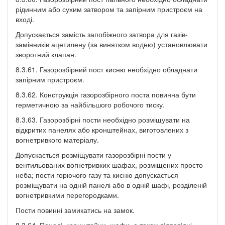
рідинним або сухим затвором та запірним пристроєм на
вході.
Допускається замість запобіжного затвора для газів-
замінників ацетилену (за винятком водню) установлювати
зворотний клапан.
8.3.61. Газорозбірний пост кисню необхідно обладнати
запірним пристроєм.
8.3.62. Конструкція газорозбірного поста повинна бути
герметичною за найбільшого робочого тиску.
8.3.63. Газорозбірні пости необхідно розміщувати на
відкритих панелях або кронштейнах, виготовлених з
вогнетривкого матеріалу.
Допускається розміщувати газорозбірні пости у
вентильованих вогнетривких шафах, розміщених просто
неба; пости горючого газу та кисню допускається
розміщувати на одній панелі або в одній шафі, розділеній
вогнетривкими перегородками.
Пости повинні замикатись на замок.
8.3.64. Панелі, кронштейни, шафи, а також відповідні