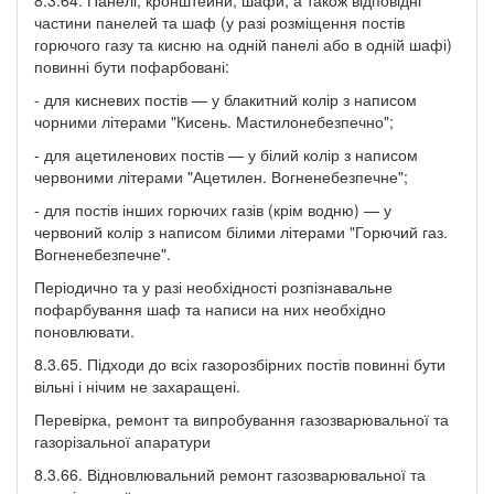
частини панелей та шаф (у разі розміщення постів
горючого газу та кисню на одній панелі або в одній шафі)
повинні бути пофарбовані:
- для кисневих постів — у блакитний колір з написом
чорними літерами "Кисень. Мастилонебезпечно";
- для ацетиленових постів — у білий колір з написом
червоними літерами "Ацетилен. Вогненебезпечне";
- для постів інших горючих газів (крім водню) — у
червоний колір з написом білими літерами "Горючий газ.
Вогненебезпечне".
Періодично та у разі необхідності розпізнавальне
пофарбування шаф та написи на них необхідно
поновлювати.
8.3.65. Підходи до всіх газорозбірних постів повинні бути
вільні і нічим не захаращені.
Перевірка, ремонт та випробування газозварювальної та
газорізальної апаратури
8.3.66. Відновлювальний ремонт газозварювальної та