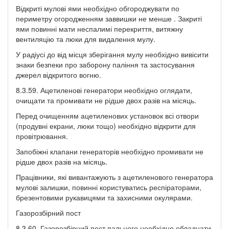
Відкриті мулові ями необхідно обгороджувати по
периметру огородженням заввишки не менше . Закриті
ями повинні мати неспалимі перекриття, витяжну
вентиляцію та люки для видалення мулу.
У радіусі до від місця зберігання мулу необхідно вивісити
знаки безпеки про заборону паління та застосування
джерел відкритого вогню.
8.3.59. Ацетиленові генератори необхідно оглядати,
очищати та промивати не рідше двох разів на місяць.
Перед очищенням ацетиленових установок всі отвори
(продувні екрани, люки тощо) необхідно відкрити для
провітрювання.
Запобіжні клапани генераторів необхідно промивати не
рідше двох разів на місяць.
Працівники, які вивантажують з ацетиленового генератора
мулові залишки, повинні користуватись респіраторами,
брезентовими рукавицями та захисними окулярами.
Газорозбірний пост
8.3.60. Газорозбірний пост пального необхідно обладнати