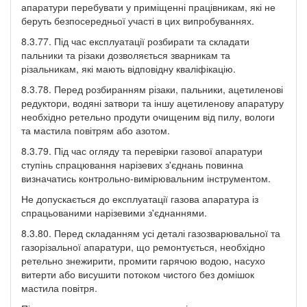
апаратури перебувати у приміщенні працівникам, які не
беруть безпосередньої участі в цих випробуваннях.
8.3.77. Під час експлуатації розбирати та складати
пальники та різаки дозволяється зварникам та
різальникам, які мають відповідну кваліфікацію.
8.3.78. Перед розбиранням різаки, пальники, ацетиленові
редуктори, водяні затвори та іншу ацетиленову апаратуру
необхідно ретельно продути очищеним від пилу, вологи
та мастила повітрям або азотом.
8.3.79. Під час огляду та перевірки газової апаратури
ступінь спрацювання нарізевих з'єднань повинна
визначатись контрольно-вимірювальним інструментом.
Не допускається до експлуатації газова апаратура із
спрацьованими нарізевими з'єднаннями.
8.3.80. Перед складанням усі деталі газозварювальної та
газорізальної апаратури, що ремонтується, необхідно
ретельно знежирити, промити гарячою водою, насухо
витерти або висушити потоком чистого без домішок
мастила повітря.