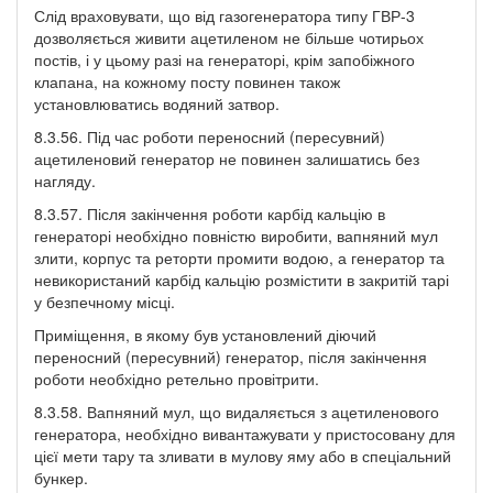
Слід враховувати, що від газогенератора типу ГВР-3
дозволяється живити ацетиленом не більше чотирьох
постів, і у цьому разі на генераторі, крім запобіжного
клапана, на кожному посту повинен також
установлюватись водяний затвор.
8.3.56. Під час роботи переносний (пересувний)
ацетиленовий генератор не повинен залишатись без
нагляду.
8.3.57. Після закінчення роботи карбід кальцію в
генераторі необхідно повністю виробити, вапняний мул
злити, корпус та реторти промити водою, а генератор та
невикористаний карбід кальцію розмістити в закритій тарі
у безпечному місці.
Приміщення, в якому був установлений діючий
переносний (пересувний) генератор, після закінчення
роботи необхідно ретельно провітрити.
8.3.58. Вапняний мул, що видаляється з ацетиленового
генератора, необхідно вивантажувати у пристосовану для
цієї мети тару та зливати в мулову яму або в спеціальний
бункер.