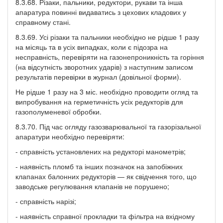
8.3.68. Різаки, пальники, редуктори, рукави та інша
апаратура повинні видаватись з цехових кладових у
справному стані.
8.3.69. Усі різаки та пальники необхідно не рідше 1 разу
на місяць та в усіх випадках, коли є підозра на
несправність, перевіряти на газонепроникність та горіння
(на відсутність зворотних ударів) з наступним записом
результатів перевірки в журнал (довільної форми).
Не рідше 1 разу на 3 міс. необхідно проводити огляд та
випробування на герметичність усіх редукторів для
газополуменевої обробки.
8.3.70. Під час огляду газозварювальної та газорізальної
апаратури необхідно перевіряти:
- справність установлених на редукторі манометрів;
- наявність пломб та інших позначок на запобіжних
клапанах балонних редукторів — як свідчення того, що
заводське регулювання клапанів не порушено;
- справність нарізі;
- наявність справної прокладки та фільтра на вхідному