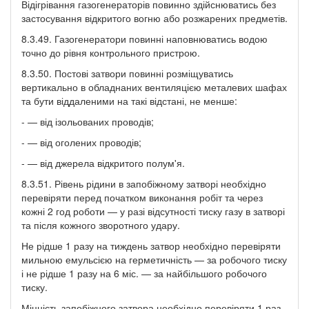
Відігрівання газогенераторів повинно здійснюватись без
застосування відкритого вогню або розжарених предметів.
8.3.49. Газогенератори повинні наповнюватись водою
точно до рівня контрольного пристрою.
8.3.50. Постові затвори повинні розміщуватись
вертикально в обладнаних вентиляцією металевих шафах
та бути віддаленими на такі відстані, не менше:
- — від ізольованих проводів;
- — від оголених проводів;
- — від джерела відкритого полум'я.
8.3.51. Рівень рідини в запобіжному затворі необхідно
перевіряти перед початком виконання робіт та через
кожні 2 год роботи — у разі відсутності тиску газу в затворі
та після кожного зворотного удару.
Не рідше 1 разу на тиждень затвор необхідно перевіряти
мильною емульсією на герметичність — за робочого тиску
і не рідше 1 разу на 6 міс. — за найбільшого робочого
тиску.
Міцність запобіжного затвора необхідно перевіряти 1 раз