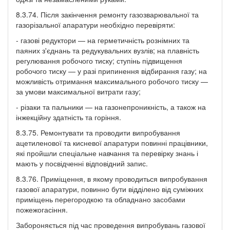
8.3.74. Після закінчення ремонту газозварювальної та
газорізальної апаратури необхідно перевіряти:
- газові редуктори — на герметичність рознімних та
паяних з'єднань та редукувальних вузлів; на плавність
регулювання робочого тиску; ступінь підвищення
робочого тиску — у разі припинення відбирання газу; на
можливість отримання максимального робочого тиску —
за умови максимальної витрати газу;
- різаки та пальники — на газонепроникність, а також на
інжекційну здатність та горіння.
8.3.75. Ремонтувати та проводити випробування
ацетиленової та кисневої апаратури повинні працівники,
які пройшли спеціальне навчання та перевірку знань і
мають у посвідченні відповідний запис.
8.3.76. Приміщення, в якому проводиться випробування
газової апаратури, повинно бути відділено від суміжних
приміщень перегородкою та обладнано засобами
пожежогасіння.
Забороняється під час проведення випробувань газової