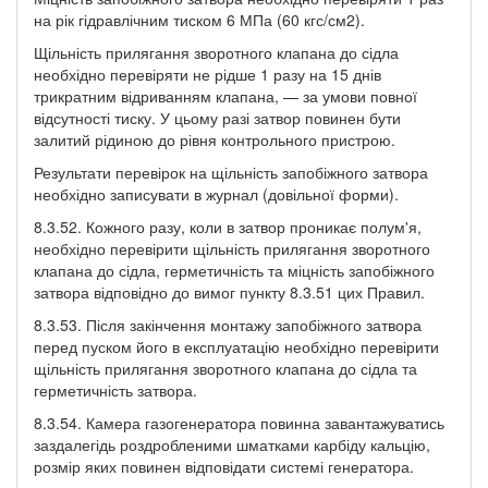
на рік гідравлічним тиском 6 МПа (60 кгс/см2).
Щільність прилягання зворотного клапана до сідла
необхідно перевіряти не рідше 1 разу на 15 днів
трикратним відриванням клапана, — за умови повної
відсутності тиску. У цьому разі затвор повинен бути
залитий рідиною до рівня контрольного пристрою.
Результати перевірок на щільність запобіжного затвора
необхідно записувати в журнал (довільної форми).
8.3.52. Кожного разу, коли в затвор проникає полум'я,
необхідно перевірити щільність прилягання зворотного
клапана до сідла, герметичність та міцність запобіжного
затвора відповідно до вимог пункту 8.3.51 цих Правил.
8.3.53. Після закінчення монтажу запобіжного затвора
перед пуском його в експлуатацію необхідно перевірити
щільність прилягання зворотного клапана до сідла та
герметичність затвора.
8.3.54. Камера газогенератора повинна завантажуватись
заздалегідь роздробленими шматками карбіду кальцію,
розмір яких повинен відповідати системі генератора.