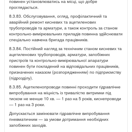
повинен установлюватись на місці, що добре
проглядається.
8.3.83. Обслуговування, огляд, профілактичний та
аварійний ремонт кисневих та ацетиленових
трубопроводів та арматури, а також контроль за станом
контрольно-вимірювальних приладів повинна здійснювати
спеціально навчена бригада працівників.
8.3.84. Постійний нагляд за технічним станом кисневих та
ацетиленових трубопроводів, арматури, запобіжних
пристроїв та контрольно-вимірювальної апаратури
повинен бути покладений на відповідальних працівників,
призначених наказом (розпорядженням) по підприємству
(підрозділу).
8.3.85. Ацетиленопроводи повинні проходити гідравлічне
випробування на міцність із тривалістю витримки під
тиском не менше 10 хв. — 1 раз на 5 років, киснепроводи
— 1 раз на 3 роки.
Допускається замінювати гідравлічне випробування
пневматичним — за умови дотримання необхідних
запобіжних заходів.