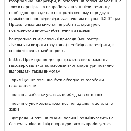
газорізальної апаратури, виготовлення запасних частин, а
також перевірка та випробовування її після ремонту
необхідно проводити в централізованому порядку в
приміщенні, що відповідає зазначеним в пункті 8.3.67 цих
Правил вимогам виконання робіт з апаратурою,
пов'язаною з вибухонебезпечними газами.
Контрольно-вимірювальні прилади (манометри,
лічильники витрати газу тощо) необхідно перевіряти, в
спеціалізованих майстернях.
8.3.67. Приміщення для централізованого ремонту
газозварювальної та газорізальної апаратури повинно
відповідати таким вимогам:
- приміщення повинно бути обладнано засобами
пожежогасіння;
- повинна забезпечуватись необхідна вентиляція;
- повинно унеможливлюватись попадання мастила та
жирів;
- джерела живлення газами повинні розміщуватись на
безпечній відстані від апаратури, яка випробовується.