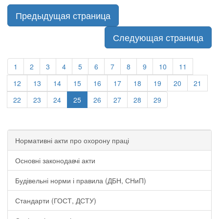
Предыдущая страница
Следующая страница
1
2
3
4
5
6
7
8
9
10
11
12
13
14
15
16
17
18
19
20
21
22
23
24
25
26
27
28
29
Нормативні акти про охорону праці
Основні законодавчі акти
Будівельні норми і правила (ДБН, СНиП)
Стандарти (ГОСТ, ДСТУ)