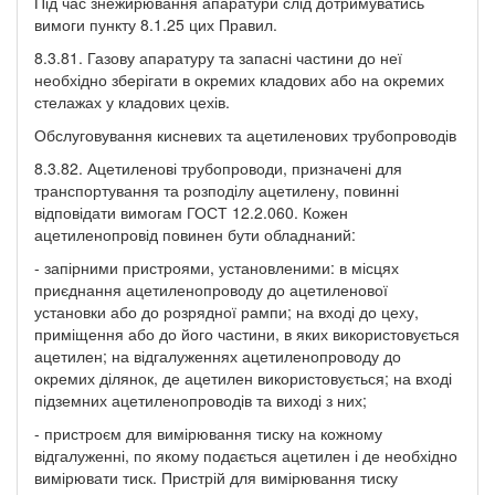
Під час знежирювання апаратури слід дотримуватись
вимоги пункту 8.1.25 цих Правил.
8.3.81. Газову апаратуру та запасні частини до неї
необхідно зберігати в окремих кладових або на окремих
стелажах у кладових цехів.
Обслуговування кисневих та ацетиленових трубопроводів
8.3.82. Ацетиленові трубопроводи, призначені для
транспортування та розподілу ацетилену, повинні
відповідати вимогам ГОСТ 12.2.060. Кожен
ацетиленопровід повинен бути обладнаний:
- запірними пристроями, установленими: в місцях
приєднання ацетиленопроводу до ацетиленової
установки або до розрядної рампи; на вході до цеху,
приміщення або до його частини, в яких використовується
ацетилен; на відгалуженнях ацетиленопроводу до
окремих ділянок, де ацетилен використовується; на вході
підземних ацетиленопроводів та виході з них;
- пристроєм для вимірювання тиску на кожному
відгалуженні, по якому подається ацетилен і де необхідно
вимірювати тиск. Пристрій для вимірювання тиску