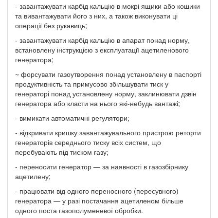
- завантажувати карбід кальцію в мокрі ящики або кошики
та вивантажувати його з них, а також виконувати ці
операції без рукавиць;
- завантажувати карбід кальцію в апарат понад норму,
встановлену інструкцією з експлуатації ацетиленового
генератора;
~ форсувати газоутворення понад установлену в паспорті
продуктивність та примусово збільшувати тиск у
генераторі понад установлену норму, заклинювати дзвін
генератора або класти на нього які-небудь вантажі;
- вимикати автоматичні регулятори;
- відкривати кришку завантажувального пристрою реторти
генераторів середнього тиску всіх систем, що
перебувають під тиском газу;
- переносити генератор — за наявності в газозбірнику
ацетилену;
- працювати від одного переносного (пересувного)
генератора — у разі постачання ацетиленом більше
одного поста газополуменевої обробки.