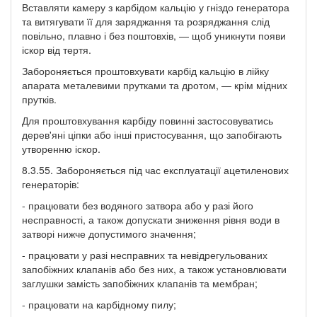
Вставляти камеру з карбідом кальцію у гніздо генератора
та витягувати її для заряджання та розряджання слід
повільно, плавно і без поштовхів, — щоб уникнути появи
іскор від тертя.
Забороняється проштовхувати карбід кальцію в лійку
апарата металевими прутками та дротом, — крім мідних
прутків.
Для проштовхування карбіду повинні застосовуватись
дерев'яні ціпки або інші пристосування, що запобігають
утворенню іскор.
8.3.55. Забороняється під час експлуатації ацетиленових
генераторів:
- працювати без водяного затвора або у разі його
несправності, а також допускати зниження рівня води в
затворі нижче допустимого значення;
- працювати у разі несправних та невідрегульованих
запобіжних клапанів або без них, а також установлювати
заглушки замість запобіжних клапанів та мембран;
- працювати на карбідному пилу;