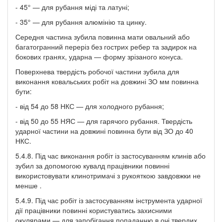
- 45° — для рубання міді та латуні;
- 35° — для рубання алюмінію та цинку.
Середня частина зубила повинна мати овальний або
багатогранний переріз без гострих ребер та задирок на
бокових гранях, ударна — форму зрізаного конуса.
Поверхнева твердість робочої частини зубила для
виконання ковальських робіт на довжині ЗО мм повинна
бути:
- від 54 до 58 НКС — для холодного рубання;
- від 50 до 55 НЯС — для гарячого рубання. Твердість
ударної частини на довжині повинна бути від ЗО до 40
НКС.
5.4.8. Під час виконання робіт із застосуванням клинів або
зубил за допомогою кувалд працівники повинні
використовувати клинотримачі з рукояткою завдовжки не
менше .
5.4.9. Під час робіт із застосуванням інструмента ударної
дії працівники повинні користуватись захисними
окулярами — для запобігання попаданню в очі твердих