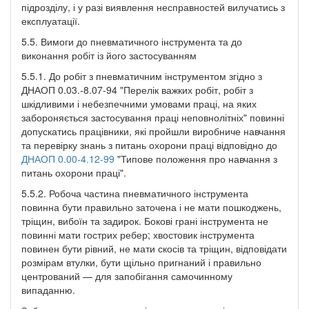
підрозділу, і у разі виявлення несправностей вилучатись з
експлуатації.
5.5. Вимоги до пневматичного інструмента та до
виконання робіт із його застосуванням
5.5.1. До робіт з пневматичним інструментом згідно з
ДНАОП 0.03.-8.07-94 "Перелік важких робіт, робіт з
шкідливими і небезпечними умовами праці, на яких
забороняється застосування праці неповнолітніх" повинні
допускатись працівники, які пройшли виробниче навчання
та перевірку знань з питань охорони праці відповідно до
ДНАОП 0.00-4.12-99
"Типове положення про навчання з
питань охорони праці".
5.5.2. Робоча частина пневматичного інструмента
повинна бути правильно заточена і не мати пошкоджень,
тріщин, вибоїн та задирок. Бокові грані інструмента не
повинні мати гострих ребер; хвостовик інструмента
повинен бути рівний, не мати скосів та тріщин, відповідати
розмірам втулки, бути щільно пригнаний і правильно
центрований — для запобігання самочинному
випаданню.