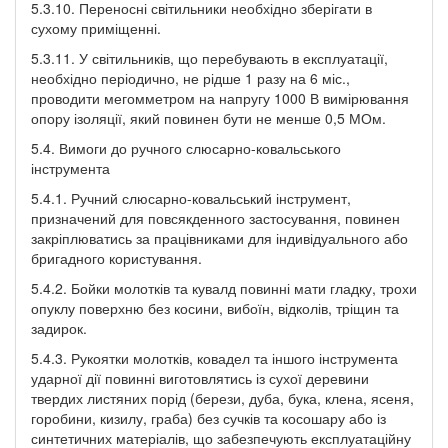
5.3.10. Переносні світильники необхідно зберігати в
сухому приміщенні.
5.3.11. У світильників, що перебувають в експлуатації,
необхідно періодично, не рідше 1 разу на 6 міс.,
проводити мегомметром на напругу 1000 В вимірювання
опору ізоляції, який повинен бути не менше 0,5 МОм.
5.4. Вимоги до ручного слюсарно-ковальського
інструмента
5.4.1. Ручний слюсарно-ковальський інструмент,
призначений для повсякденного застосування, повинен
закріплюватись за працівниками для індивідуального або
бригадного користування.
5.4.2. Бойки молотків та кувалд повинні мати гладку, трохи
опуклу поверхню без косини, вибоїн, відколів, тріщин та
задирок.
5.4.3. Рукоятки молотків, ковадел та іншого інструмента
ударної дії повинні виготовлятись із сухої деревини
твердих листяних порід (берези, дуба, бука, клена, ясеня,
горобини, кизилу, граба) без сучків та косошару або із
синтетичних матеріалів, що забезпечують експлуатаційну