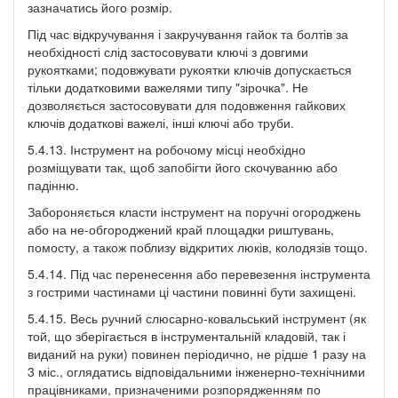
зазначатись його розмір.
Під час відкручування і закручування гайок та болтів за
необхідності слід застосовувати ключі з довгими
рукоятками; подовжувати рукоятки ключів допускається
тільки додатковими важелями типу "зірочка". Не
дозволяється застосовувати для подовження гайкових
ключів додаткові важелі, інші ключі або труби.
5.4.13. Інструмент на робочому місці необхідно
розміщувати так, щоб запобігти його скочуванню або
падінню.
Забороняється класти інструмент на поручні огороджень
або на не-обгороджений край площадки риштувань,
помосту, а також поблизу відкритих люків, колодязів тощо.
5.4.14. Під час перенесення або перевезення інструмента
з гострими частинами ці частини повинні бути захищені.
5.4.15. Весь ручний слюсарно-ковальський інструмент (як
той, що зберігається в інструментальній кладовій, так і
виданий на руки) повинен періодично, не рідше 1 разу на
3 міс., оглядатись відповідальними інженерно-технічними
працівниками, призначеними розпорядженням по