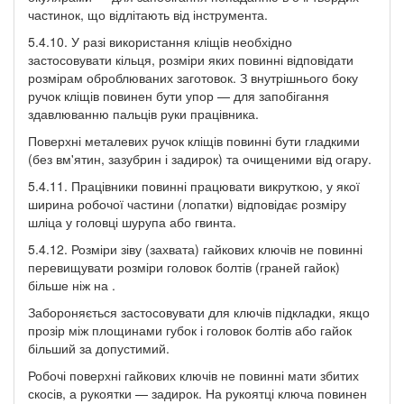
частинок, що відлітають від інструмента.
5.4.10. У разі використання кліщів необхідно
застосовувати кільця, розміри яких повинні відповідати
розмірам оброблюваних заготовок. З внутрішнього боку
ручок кліщів повинен бути упор — для запобігання
здавлюванню пальців руки працівника.
Поверхні металевих ручок кліщів повинні бути гладкими
(без вм'ятин, зазубрин і задирок) та очищеними від огару.
5.4.11. Працівники повинні працювати викруткою, у якої
ширина робочої частини (лопатки) відповідає розміру
шліца у головці шурупа або гвинта.
5.4.12. Розміри зіву (захвата) гайкових ключів не повинні
перевищувати розміри головок болтів (граней гайок)
більше ніж на .
Забороняється застосовувати для ключів підкладки, якщо
прозір між площинами губок і головок болтів або гайок
більший за допустимий.
Робочі поверхні гайкових ключів не повинні мати збитих
скосів, а рукоятки — задирок. На рукоятці ключа повинен