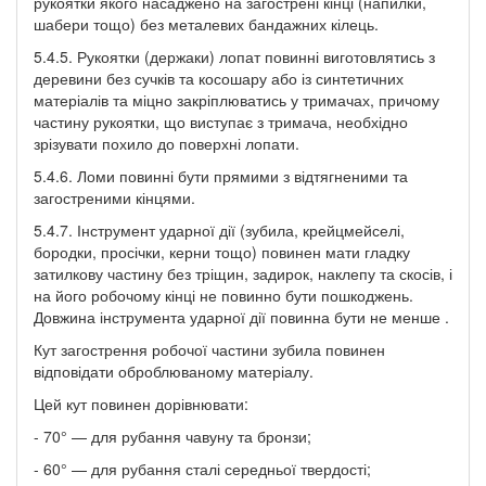
рукоятки якого насаджено на загострені кінці (напилки,
шабери тощо) без металевих бандажних кілець.
5.4.5. Рукоятки (держаки) лопат повинні виготовлятись з
деревини без сучків та косошару або із синтетичних
матеріалів та міцно закріплюватись у тримачах, причому
частину рукоятки, що виступає з тримача, необхідно
зрізувати похило до поверхні лопати.
5.4.6. Ломи повинні бути прямими з відтягненими та
загостреними кінцями.
5.4.7. Інструмент ударної дії (зубила, крейцмейселі,
бородки, просічки, керни тощо) повинен мати гладку
затилкову частину без тріщин, задирок, наклепу та скосів, і
на його робочому кінці не повинно бути пошкоджень.
Довжина інструмента ударної дії повинна бути не менше .
Кут загострення робочої частини зубила повинен
відповідати оброблюваному матеріалу.
Цей кут повинен дорівнювати:
- 70° — для рубання чавуну та бронзи;
- 60° — для рубання сталі середньої твердості;