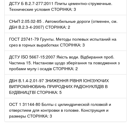
ДСТУ Б В.2.7-277:2011 Плиты цементно-стружечные.
Технические условия СТОРІНКА: 3
СНиП 2.05.02-85 . Автомобильные дороги (отменен, см.
ДБН В.2.3-4-2007) СТОРІНКА: 2
ГОСТ 23741-79 Грунты. Методы полевых испытаний на
срез в горных выработках СТОРІНКА: 3
ДСТУ ISO 5667-15:2007 Якість води. Відбирання проб.
Частина 15. Настанови щодо зберігання та поводження з
пробами мулу і осадів СТОРІНКА: 2
ДБН В.1.4-2.01-97 ЗНИЖЕННЯ РIВНЯ IОНIЗУЮЧИХ
ВИПРОМIНЮВАНЬ ПРИРОДНИХ РАДIОНУКЛIДIВ В
БУДIВНИЦТВI СТОРІНКА: 5
ОСТ 1 31144-80 Болты с цилиндрической головкой и
отверстием для контровки в головке. Конструкция и
размеры СТОРІНКА: 3