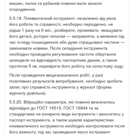
машин, пилок та рубанків повинні мати захисні
огородження.
5.5.19. Пневматичний інструмент, незалежно від умов
його роботи та справності, необхідно періодично, не
рідше 1 разу на 6 міс., розбирати, промивати, змащувати
його деталі, роторні лопатки — заправляти, а виявлені під
час огляду пошкодження або дуже спрацьовані частини —
замінювати новими. Після складання інструмента
необхідно проводити регулювання частоти обертання
шпинделя на відповідність паспортним даним, а також
протягом 5 хв. перевіряти його роботу на холостому ходу.
Після проведення вищезазначених робіт, у разі
позитивних результатів випробування, необхідно зробити
запис про справність інструмента у журналі (форма
журналу довільна).
5.5.20. Вібраційні параметри, які повинні визначатись
відповідно до ГОСТ 16519, ГОСТ 16844 та за
стандартами на конкретні види інструмента і заноситись у
паспорт інструмента, а також шумові характеристики
пневматичного інструмента необхідно контролювати після
його ремонту, під час проведення якого інструмент