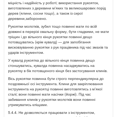
міцність і надійність у роботі; використання рукояток,
виготовлених з деревини м'яких та великошарових порід
дерев (ялини, сосни тощо), а також із сирої
деревини,заборонено.
Рукоятки молотків, зубил тощо повинні мати по всій
довжині в перерізі овальну форму, бути гладкими, не мати
тріщин і до вільного кінця рукоятки повинні дещо
потовщуватись (крім кувалд) — для запобігання
висковзуванню рукоятки з рук працівника під час змахів та
ударів інструментом.
У кувалд рукоятка до вільного кінця повинна дещо
стоншуватись, кувалда повинна насаджуватись на
рукоятку в бік потовщеного кінця без застосування клинів.
Вісь рукоятки повинна бути строго перпендикулярна до
поздовжньої осі інструмента. Клини для закріплювання
інструмента на рукоятці повинні виготовлятись з м'якої
сталі; вони повинні мати насічки (йоржі). Під час
забивання клинів у рукоятки молотків вони повинні
утримуватись кліщами.
5.4.4. Не дозволяється працювати з інструментом,