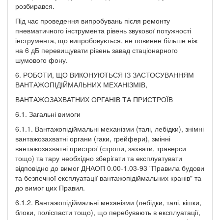
розбирався.
Під час проведення випробувань після ремонту
пневматичного інструмента рівень звукової потужності
інструмента, що випробовується, не повинен більше ніж
на 6 дБ перевищувати рівень завад стаціонарного
шумового фону.
6. РОБОТИ, ЩО ВИКОНУЮТЬСЯ ІЗ ЗАСТОСУВАННЯМ
ВАНТАЖОПІДІЙМАЛЬНИХ МЕХАНІЗМІВ,
ВАНТАЖОЗАХВАТНИХ ОРГАНІВ ТА ПРИСТРОЇВ
6.1. Загальні вимоги
6.1.1. Вантажопідіймальні механізми (талі, лебідки), знімні
вантажозахватні органи (гаки, грейфери), змінні
вантажозахватні пристрої (стропи, захвати, траверси
тощо) та тару необхідно зберігати та експлуатувати
відповідно до вимог ДНАОП 0.00-1.03-93 "Правила будови
та безпечної експлуатації вантажопідіймальних кранів" та
до вимог цих Правил.
6.1.2. Вантажопідіймальні механізми (лебідки, талі, кішки,
блоки, поліспасти тощо), що перебувають в експлуатації,