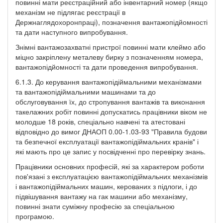
повинні мати реєстраційний або інвентарний номер (якщо
механізм не підлягає реєстрації в
Держнаглядохоронпраці), позначення вантажопідйомності
та дати наступного випробування.
Знімні вантажозахватні пристрої повинні мати клеймо або
міцно закріплену металеву бирку з позначенням номера,
вантажопідйомності та дати проведення випробування.
6.1.3. До керування вантажопідіймальними механізмами
та вантажопідіймальними машинами та до
обслуговування їх, до стропування вантажів та виконання
такелажних робіт повинні допускатись працівники віком не
молодше 18 років, спеціально навчені та атестовані
відповідно до вимог ДНАОП 0.00-1.03-93 "Правила будови
та безпечної експлуатації вантажопідіймальних кранів" і
які мають про це запис у посвідченні про перевірку знань.
Працівники основних професій, які за характером роботи
пов'язані з експлуатацією вантажопідіймальних механізмів
і вантажопідіймальних машин, керованих з підлоги, і до
підвішування вантажу на гак машини або механізму,
повинні знати суміжну професію за спеціальною
програмою.