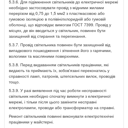
5.3.6. Для підімкнення світильників до електричної мережі
необхідно застосовувати провід з мідними жилами
перерізом від 0,75 до 1,5 мм2 з пластмасовою або
гумовою ізоляцією в полівінілхлоридній або гумовій
оболонці, що відповідає вимогам ГОСТ 7399. Провід у
місцях, де він вводиться у світильник, повинен бути
захищений від стирання та перегинання.
5.3.7. Провід світильника повинен бути захищений від
випадкового пошкодження і зіткнення його з гарячими,
вологими та масляними поверхнями.
5.3.8. Перед видаванням світильників працівники, які
видають та приймають їх, зобов'язані переконатись у
справності ламп, патронів, штепсельних вилок, проводів
тощо.
5.3.9. У разі виявлення під час роботи несправності
світильник необхідно спочатку вимкнути з електричної
мережі, і тільки після цього замінити несправні
електролампи, проводи або трансформатор на справні.
Ремонт світильників повинні виконувати електротехнічні
працівники у майстерні.