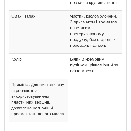
незначна крупинчатість і
Смак і запах
Чистий, кисломолочний,
3 присмаком і ароматом
властивим
пастеризованому
продукту, без сторонніх
присмаків і запахів
Колір
Білий 3 кремовим
відтінком, рівномірний за
всією масою
Примітка. Для сметани, яку
виробляють з
використовуванням
пластичних вершків,
дозволено незначний
присмак топ- леного масла.