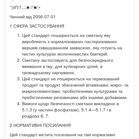
''(ііП/1.,;;■ //'■/;•
Чинний від 2006-07-01
1 СФЕРА ЗАСТОСУВАННЯ
Цей стандарт поширюється на сметану яку
виробляють з нормалізованих пастеризованих
вершків сквашуванням закваскою, яку готують на
чистих культурах молочнокислих бактерій.
Сметану застосовують для безпосереднього
вживання в їжу, для кулінарних цілей, в
громадському харчуванні.
Цей стандарт не поширюється на термізований
продукт та продукт збагачений вітамінами, мікро- та
макроелементами, пробіотичними культурами та
пребіотичними речовинами або іншими добавками.
Вимоги щодо безпечності сметани викладено в
5.1.3 (у частині фосфатази), 5.1.4—5.1.7 і в
розділах 6, 7.
2 НОРМАТИВНІ ПОСИЛАННЯ
Цей стандарт містить посилання на такі нормативні