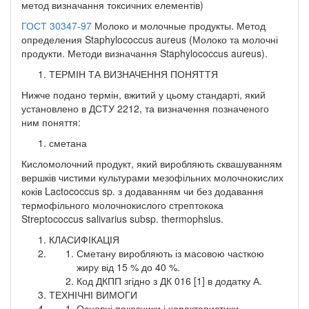
метод визначання токсичних елементів)
ГОСТ 30347-97
Молоко и молочные продукты. Метод
определения Staphylococcus aureus (Молоко та молочні
продукти. Методи визначання Staphylococcus aureus).
ТЕРМІН ТА ВИЗНАЧЕННЯ ПОНЯТТЯ
Нижче подано термін, вжитий у цьому стандарті, який
установлено в ДСТУ 2212, та визначення позначеного
ним поняття:
сметана
Кисломолочний продукт, який виробляють сквашуванням
вершків чистими культурами мезофільних молочнокислих
коків Lactococcus sp. з додаванням чи без додавання
термофільного молочнокислого стрептокока
Streptococcus salivarius subsp. thermophslus.
КЛАСИФІКАЦІЯ
Сметану виробляють із масовою часткою
жиру від 15 % до 40 %.
Код ДКПП згідно з ДК 016 [1] в додатку А.
ТЕХНІЧНІ ВИМОГИ
Основні показники і характеристики