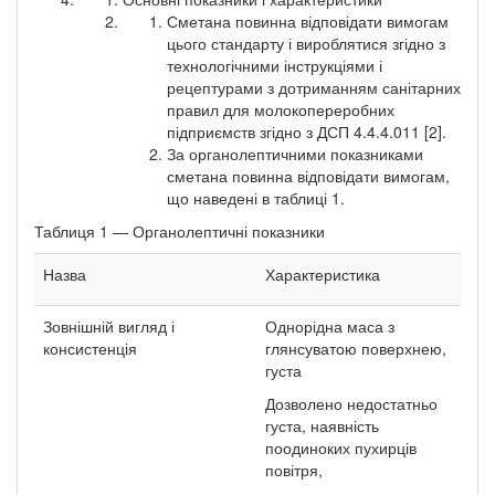
Сметана повинна відповідати вимогам
цього стандарту і вироблятися згідно з
технологічними інструкціями і
рецептурами з дотриманням санітарних
правил для молокопереробних
підприємств згідно з ДСП 4.4.4.011 [2].
За органолептичними показниками
сметана повинна відповідати вимогам,
що наведені в таблиці 1.
Таблиця 1 — Органолептичні показники
Назва
Характеристика
Зовнішній вигляд і
Однорідна маса з
консистенція
глянсуватою поверхнею,
густа
Дозволено недостатньо
густа, наявність
поодиноких пухирців
повітря,