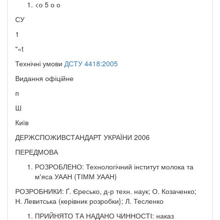
<о 5 о о
СУ
1
"«t
Технічні умови
ДСТУ 4418:2005
Видання офіційне
п
Ш
Київ
ДЕРЖСПОЖИВСТАНДАРТ УКРАЇНИ 2006
ПЕРЕДМОВА
РОЗРОБЛЕНО: Технологічний інститут молока та
м'яса УААН (ТІММ УААН)
РОЗРОБНИКИ: Ґ. Єресько, д-р техн. наук; О. Козаченко;
Н. Левитська (керівник розробки}; Л. Тесленко
ПРИЙНЯТО ТА НАДАНО ЧИННОСТІ: наказ