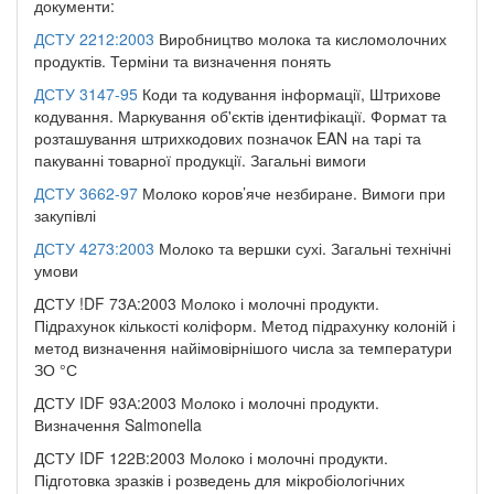
документи:
ДСТУ 2212:2003
Виробництво молока та кисломолочних
продуктів. Терміни та визначення понять
ДСТУ 3147-95
Коди та кодування інформації, Штрихове
кодування. Маркування об'єктів ідентифікації. Формат та
розташування штрихкодових позначок EAN на тарі та
пакуванні товарної продукції. Загальні вимоги
ДСТУ 3662-97
Молоко коров’яче незбиране. Вимоги при
закупівлі
ДСТУ 4273:2003
Молоко та вершки сухі. Загальні технічні
умови
ДСТУ !DF 73А:2003 Молоко і молочні продукти.
Підрахунок кількості коліформ. Метод підрахунку колоній і
метод визначення найімовірнішого числа за температури
ЗО °С
ДСТУ IDF 93А:2003 Молоко і молочні продукти.
Визначення Salmonella
ДСТУ IDF 122В:2003 Молоко і молочні продукти.
Підготовка зразків і розведень для мікробіологічних