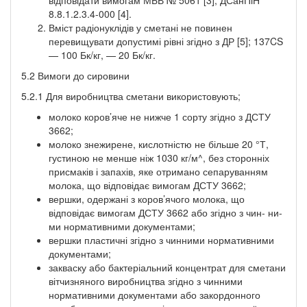
8.8.1.2.3.4-000 [4].
Вміст радіонуклідів у сметані не повинен
перевищувати допустимі рівні згідно з ДР [5]; 137CS
— 100 Бк/кг, — 20 Бк/кг.
5.2 Вимоги до сировини
5.2.1 Для виробництва сметани використовують;
молоко коров’яче не нижче 1 сорту згідно з ДСТУ
3662;
молоко знежирене, кислотністю не більше 20 °Т,
густиною не менше ніж 1030 кг/м^, без сторонніх
присмаків і запахів, яке отримано сепаруванням
молока, що відповідає вимогам ДСТУ 3662;
вершки, одержані з коров’ячого молока, що
відповідає вимогам ДСТУ 3662 або згідно з чин- ни-
ми нормативними документами;
вершки пластичні згідно з чинними нормативними
документами;
закваску або бактеріальний концентрат для сметани
вітчизняного виробництва згідно з чинними
нормативними документами або закордонного