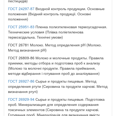
пестицидів)
ГОСТ 24297-87
Входной контроль продукции. Основные
положения (Вхідний контроль продукції. Основні
положення)
ГОСТ 25951-83
Пленка полиэтиленовая термоусадочная.
Технические условия (Плівка поліетиленова
термозсідальна. Технічні умови)
ГОСТ 26781 Молоко. Метод определения pH (Молоко.
Метод визначання pH)
ГОСТ 26809-86 Молоко и молочные продукты. Правила
приемки, методы отбора и подготовка проб к анализу
(Молоко та молочні продукти. Правила приймання,
методи відбирання і готування проб до аналізування)
ГОСТ 26927-86
Сырье и продукты пищевые. Метод
определения ртути (Сировина та продукти харчові. Метод
визначання ртуті)
ГОСТ 26929-94
Сырье и продукты пищевые. Подготовка
проб. Минерализация для определения содержания
токсичных элементов (Сировина та продукти харчові.
Готування проб. Мінералізація для визначання вмісту