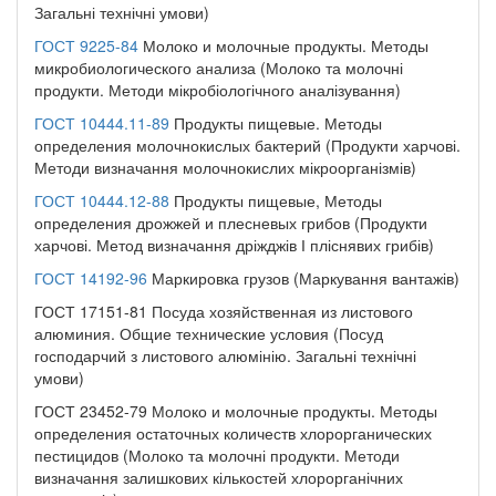
Загальні технічні умови)
ГОСТ 9225-84
Молоко и молочные продукты. Методы
микробиологического анализа (Молоко та молочні
продукти. Методи мікробіологічного аналізування)
ГОСТ 10444.11-89
Продукты пищевые. Методы
определения молочнокислых бактерий (Продукти харчові.
Методи визначання молочнокислих мікроорганізмів)
ГОСТ 10444.12-88
Продукты пищевые, Методы
определения дрожжей и плесневых грибов (Продукти
харчові. Метод визначання дріжджів І пліснявих грибів)
ГОСТ 14192-96
Маркировка грузов (Маркування вантажів)
ГОСТ 17151-81 Посуда хозяйственная из листового
алюминия. Общие технические условия (Посуд
господарчий з листового алюмінію. Загальні технічні
умови)
ГОСТ 23452-79 Молоко и молочные продукты. Методы
определения остаточных количеств хлорорганических
пестицидов (Молоко та молочні продукти. Методи
визначання залишкових кількостей хлорорганічних