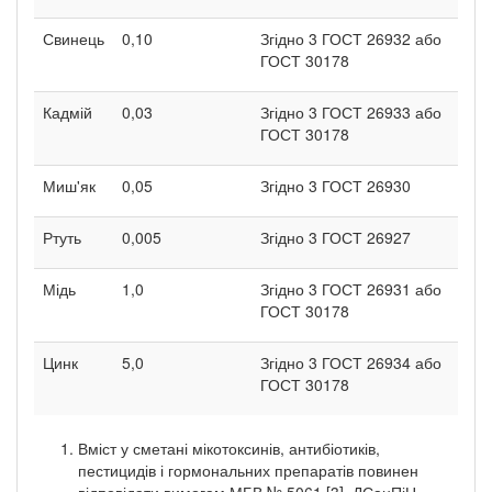
Свинець
0,10
Згідно 3 ГОСТ 26932 або
ГОСТ 30178
Кадмій
0,03
Згідно 3 ГОСТ 26933 або
ГОСТ 30178
Миш'як
0,05
Згідно 3 ГОСТ 26930
Ртуть
0,005
Згідно 3 ГОСТ 26927
Мідь
1,0
Згідно 3 ГОСТ 26931 або
ГОСТ 30178
Цинк
5,0
Згідно 3 ГОСТ 26934 або
ГОСТ 30178
Вміст у сметані мікотоксинів, антибіотиків,
пестицидів і гормональних препаратів повинен
відповідати вимогам МБВ № 5061 [3], ДСанПіН