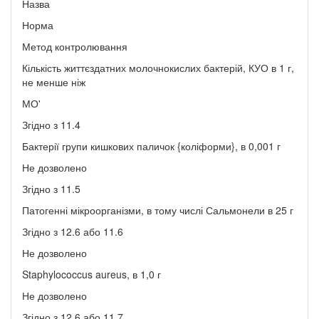
Назва
Норма
Метод контролювання
Кількість життєздатних молочнокислих бактерій, КУО в 1 г,
не менше ніж
МО'
Згідно з 11.4
Бактерії групи кишкових паличок {коліформи}, в 0,001 г
Не дозволено
Згідно з 11.5
Патогенні мікроорганізми, в тому числі Сальмонели в 25 г
Згідно з 12.6 або 11.6
Не дозволено
Staphylococcus aureus, в 1,0 г
Не дозволено
Згідно з 12.6 або 11.7