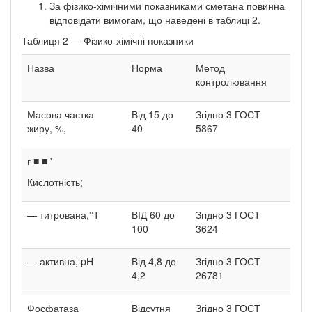
За фізико-хімічними показниками сметана повинна
відповідати вимогам, що наведені в таблиці 2.
Таблиця 2 — Фізико-хімічні показники
Назва
Норма
Метод
контролювання
Масова частка
Від 15 до
Згідно 3 ГОСТ
жиру, %,
40
5867
г ■ ■ '
Кислотність;
— титрована,°Т
ВІД 60 до
Згідно 3 ГОСТ
100
3624
— активна, pH
Від 4,8 до
Згідно 3 ГОСТ
4,2
26781
Фосфатаза
Відсутня
Згідно 3 ГОСТ