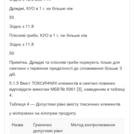
Дріжджі, КУО в 1 г, ке більше ніж
50
Згідно з 11.8
Плісняві гриби, КУО в 1 г, не більше ніж
Згідно з 11.8
50
Примітка. Дріжджі та плісняві гриби нормують тільки для
сметани з терміном придатності до споживання більше З
діб.
5.1.5 Вміст ТОКСИЧНИХ елементів в сметані повинен
відповідати вимогам МБВ № 5061 [3], наведеним в таблиці
4.
Таблиця 4 — Допустимі рівні вмісту токсичних елементів
у міліграмах на кілограм продукту
Назва
Гранично
Метод контролювання
допустимі рівні