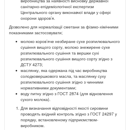
виробництва за наявності висновку державної
санітарно-епідеміологічної експертизи
Центрального органу виконавчої влади у сфері
охорони здоров’я.
Дозволено для нормалізації сметани за фізико-хімічними
показниками застосовувати;
молоко коров’яче незбиране сухе розпилювального
сушіння вищого сорту, молоко знежирене сухе
розпилювального сушіння та вершки сухі
розпилювального сушіння вищого сорту згідно з
ДСТУ 4273;
маслянку, яка одержана під час виробництва
солодковершкового масла, та маслянку суху
розпилювального сушіння згідно з чинними
нормативними документами;
воду питну згідно з ГОСТ 2874 (для відновлення
сухого молока).
Для визначання відповідності якості сировини
проводять вхідний контроль згідно з ГОСТ 24297 у
порядку, встановленому підприємством-
виробником.