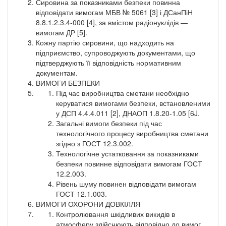
Сировина за показниками безпеки повинна
відповідати вимогам МБВ № 5061 [3] і ДСанПіН
8.8.1.2.3.4-000 [4], за вмістом радіонуклідів —
вимогам ДР [5].
Кожну партію сировини, що надходить на
підприємство, супроводжують документами, що
підтверджують її відповідність нормативним
документам.
ВИМОГИ БЕЗПЕКИ
Під час виробництва сметани необхідно
керуватися вимогами безпеки, встановленими
у ДСП 4.4.4.011 [2], ДНАОП 1.8.20-1.05 [6J.
Загальні вимоги безпеки під час
технологічного процесу виробництва сметани
згідно з ГОСТ 12.3.002.
Технологічне устатковання за показниками
безпеки повинне відповідати вимогам ГОСТ
12.2.003.
Рівень шуму повинен відповідати вимогам
ГОСТ 12.1.003.
ВИМОГИ ОХОРОНИ ДОВКІЛЛЯ
Контролювання шкідливих викидів в
атмосферу здійснюють відповідно до вимог