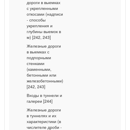
дороги в выемках
с укрепленными
откосами (надписи
- способы
укрепления и
глубины выемок в
м) [242, 243]
Железные дороги
в выемках с
подпорными
стенками
(каменными,
бетонными или
железобетонными)
[242, 243]
Входы в туннели и
галереи [244]
Железные дороги
в туннелях и их
характеристики (в
числителе дроби -