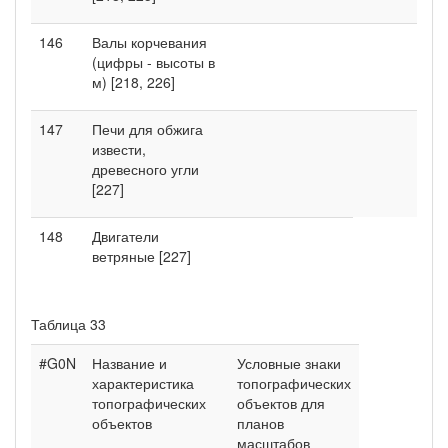
146
Валы корчевания
(цифры - высоты в
м) [218, 226]
147
Печи для обжига
извести,
древесного угли
[227]
148
Двигатели
ветряные [227]
Таблица 33
#G0N
Название и
Условные знаки
характеристика
топографических
топографических
объектов для
объектов
планов
масштабов