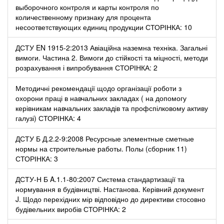
выборочного контроля и карты контроля по
количественному признаку для процента
несоответствующих единиц продукции СТОРІНКА: 10
ДСТУ EN 1915-2:2013 Авіаційна наземна техніка. Загальні
вимоги. Частина 2. Вимоги до стійкості та міцності, методи
розрахування і випробування СТОРІНКА: 2
Методичні рекомендації щодо організації роботи з
охорони праці в навчальних закладах ( на допомогу
керівникам навчальних закладів та профспілковому активу
галузі) СТОРІНКА: 4
ДСТУ Б Д.2.2-9:2008 Ресурсные элементные сметные
нормы на строительные работы. Полы (сборник 11)
СТОРІНКА: 3
ДСТУ-Н Б A.1.1-80:2007 Система стандартизації та
нормування в будівництві. Настанова. Керівний документ
J. Щодо перехідних мір відповідно до директиви стосовно
будівельних виробів СТОРІНКА: 2