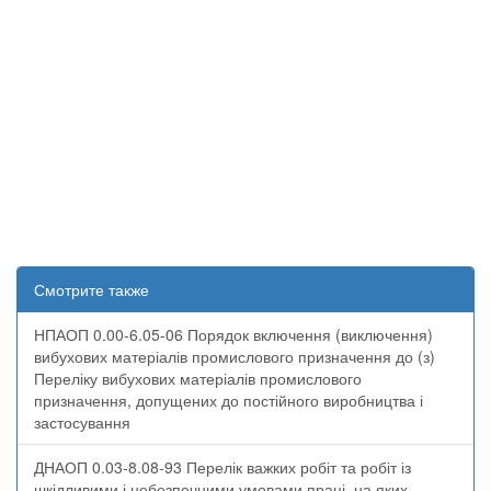
Смотрите также
НПАОП 0.00-6.05-06 Порядок включення (виключення)
вибухових матеріалів промислового призначення до (з)
Переліку вибухових матеріалів промислового
призначення, допущених до постійного виробництва і
застосування
ДНАОП 0.03-8.08-93 Перелік важких робіт та робіт із
шкідливими і небезпечними умовами праці, на яких