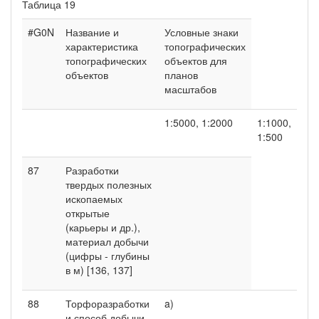
Таблица 19
#G0N
Название и
Условные знаки
характеристика
топографических
топографических
объектов для
объектов
планов
масштабов
1:5000, 1:2000
1:1000,
1:500
87
Разработки
твердых полезных
ископаемых
открытые
(карьеры и др.),
материал добычи
(цифры - глубины
в м) [136, 137]
88
Торфоразработки
a)
и способ добычи