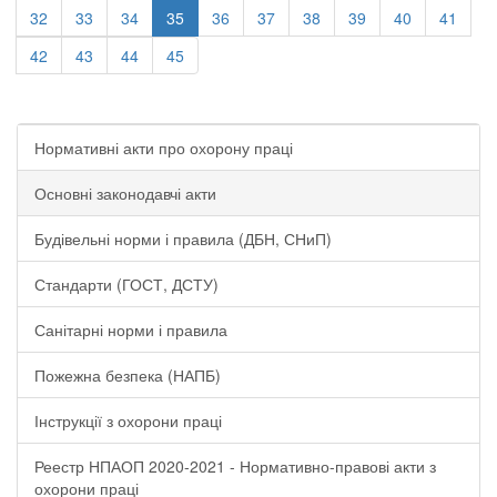
32
33
34
35
36
37
38
39
40
41
42
43
44
45
Нормативні акти про охорону праці
Основні законодавчі акти
Будівельні норми і правила (ДБН, СНиП)
Стандарти (ГОСТ, ДСТУ)
Санітарні норми і правила
Пожежна безпека (НАПБ)
Інструкції з охорони праці
Реестр НПАОП 2020-2021 - Нормативно-правові акти з
охорони праці