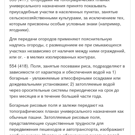
универсального назначения принято показывать
приусадебные участки в населенных пунктах, занятые
сельскохозяйственными культурами, за исключением тех,
которым присвоены особые условные знаки (например,
ягодники).
Для передачи огородов применяют пояснительную
надпись огороды, с размещением ее при смыкающихся
участках независимо от наличия между ними ограждений,
или ог. - в мелких изолированных контурах.
554 (418). Поля, занятые посевами риса, подразделяют в
зависимости от характера и обеспечения водой на 1)
богарные - увлажняемые атмосферными осадками или
дождевальными установками; 2) затопляемые водой
через оросительные системы периодически на срок до
трех месяцев и в течение большей части года.
Богарные рисовые поля и залежи передают на
топографических планах универсального назначения как
обычные пашни. Затопляемые рисовые поля,
представляющие существенные трудности для
передвижения пешеходов и автотранспорта, изображают
особым знаком. Условные обозначения рисовых полей