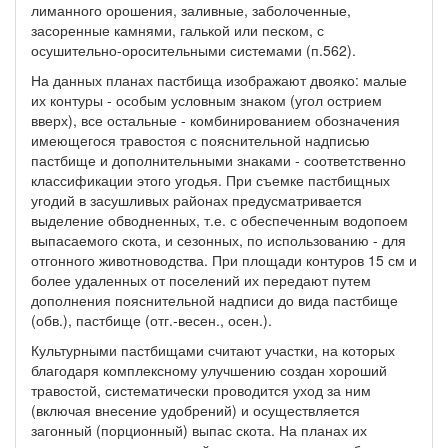
лиманного орошения, заливные, заболоченные,
засоренные камнями, галькой или песком, с
осушительно-оросительными системами (п.562).
На данных планах пастбища изображают двояко: малые
их контуры - особым условным знаком (угол острием
вверх), все остальные - комбинированием обозначения
имеющегося травостоя с пояснительной надписью
пастбище и дополнительными знаками - соответственно
классификации этого угодья. При съемке пастбищных
угодий в засушливых районах предусматривается
выделение обводненных, т.е. с обеспеченным водопоем
выпасаемого скота, и сезонных, по использованию - для
отгонного животноводства. При площади контуров 15 см и
более удаленных от поселений их передают путем
дополнения пояснительной надписи до вида пастбище
(обв.), пастбище (отг.-весен., осен.).
Культурными пастбищами считают участки, на которых
благодаря комплексному улучшению создан хороший
травостой, систематически проводится уход за ним
(включая внесение удобрений) и осуществляется
загонный (порционный) выпас скота. На планах их