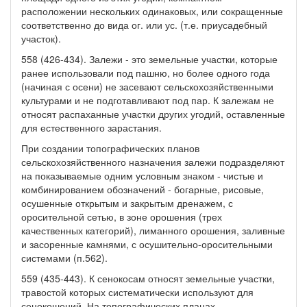
расположении нескольких одинаковых, или сокращенные
соответственно до вида ог. или ус. (т.е. приусадебный
участок).
558 (426-434). Залежи - это земельные участки, которые
ранее использовали под пашню, но более одного года
(начиная с осени) не засевают сельскохозяйственными
культурами и не подготавливают под пар. К залежам не
относят распаханные участки других угодий, оставленные
для естественного зарастания.
При создании топографических планов
сельскохозяйственного назначения залежи подразделяют
на показываемые одним условным знаком - чистые и
комбинированием обозначений - богарные, рисовые,
осушенные открытым и закрытым дренажем, с
оросительной сетью, в зоне орошения (трех
качественных категорий), лиманного орошения, заливные
и засоренные камнями, с осушительно-оросительными
системами (п.562).
559 (435-443). К сенокосам относят земельные участки,
травостой которых систематически используют для
сенокошений. На топографических планах