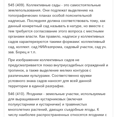
545 (409). Коллективные сады - это самостоятельные
землепользования. Они подлежат выделению на
топографических планах особой пояснительной
надписью. Последняя должна соответствовать тому, как
данный конкретный сад называть в натуре, но вместе с
тем требуется согласование этого вопроса с местными
органами власти. Как правило, надписи у коллективных
садов характеризуются такими формами: коллективный
сад, коллект. сад НИИгазпрома, садовый участок, сад уч.
зав. Борец и т.п.
При изображении коллективных садов не
предусматривается показ внутриусадебных ограждений и
тропинок, а также выделение мелких контуров с
различными культурами. Соответственно кружки
условного знака садов наносят для всей данной
территории в единой разграфке.
546 (410). Ягодники - земельные участки, используемые
для выращивания кустарниковых (включая
полукустарники и кустарнички) и травянистых
многолетних растений, дающих съедобные ягоды. К
числу наиболее распространенных относятся ягодники с