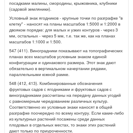
посадками малины, смородины, крыжовника, клубники
(садовой земляники).
Условный знак ягодников - крупные точки по разграфке "в
клетку" - наносят на планы масштабов 1:5000 и 1:2000 в
двояком порядке: для малых и узких контуров - через 3
мм, остальных - через 5 мм, т.е. так же, как на планах
масштабов 1:1000 и 1:500.
547 (411). Виноградники показывают на топографических
планах всех масштабов условным знаком единой
конфигурации и одинакового размера. Этот знак дают
обязательно в вертикальном начертании рядами,
параллельными южной рамке.
548 (412, 413). Комбинированные обозначения
фруктовых садов с ягодниками и фруктовых садов с
виноградниками рассчитаны на передачу данных угодий
с равномерным чередованием различных культур.
Соответственно их условные знаки наносят в общей
разграфке поочередно по всему контуру. Если какие-либо
из культурных растений посажены среди данных
плодовых в отдельных местах, то знаки этих растений
дают только по приуроченности.