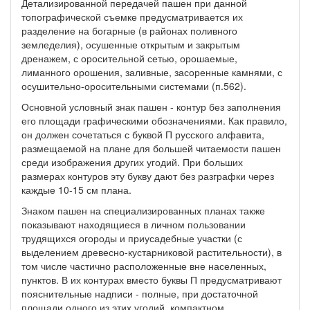
Детализированной передачей пашен при данной
топографической съемке предусматривается их
разделение на богарные (в районах поливного
земледелия), осушенные открытым и закрытым
дренажем, с оросительной сетью, орошаемые,
лиманного орошения, заливные, засоренные камнями, с
осушительно-оросительными системами (п.562).
Основной условный знак пашен - контур без заполнения
его площади графическими обозначениями. Как правило,
он должен сочетаться с буквой П русского алфавита,
размещаемой на плане для большей читаемости пашен
среди изображения других угодий. При больших
размерах контуров эту букву дают без разграфки через
каждые 10-15 см плана.
Знаком пашен на специализированных планах также
показывают находящиеся в личном пользовании
трудящихся огороды и приусадебные участки (с
выделением древесно-кустарниковой растительности), в
том числе частично расположенные вне населенных,
пунктов. В их контурах вместо буквы П предусматривают
пояснительные надписи - полные, при достаточной
площади одного из этих угодий, компактном