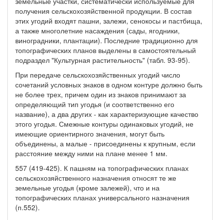
земельные участки, систематически используемые для
получения сельскохозяйственной продукции. В состав
этих угодий входят пашни, залежи, сенокосы и пастбища,
а также многолетние насаждения (сады, ягодники,
виноградники, плантации). Последние традиционно для
топографических планов выделены в самостоятельный
подраздел "Культурная растительность" (табл. 93-95).
При передаче сельскохозяйственных угодий число
сочетаний условных знаков в одном контуре должно быть
не более трех, причем один из знаков принимают за
определяющий тип угодья (и соответственно его
название), а два других - как характеризующие качество
этого угодья. Смежные контуры одинаковых угодий, не
имеющие ориентирного значения, могут быть
объединены, а малые - присоединены к крупным, если
расстояние между ними на плане менее 1 мм.
557 (419-425). К пашням на топографических планах
сельскохозяйственного назначения относят те же
земельные угодья (кроме залежей), что и на
топографических планах универсального назначения
(п.552).