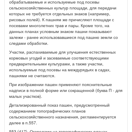
обрабатываемые и используемые под посевы
сельскохозяйственных культур площади, для передачи
которых не требуется отдельных знаков (например,
рисовых полей). К пашням же причисляют площади с
посевами многолетних трав и пары. Кроме того, на
данных планах условным знаком пашни показывают
залежи - ранее использовавшиеся под пашню земли со
следами обработки.
Участки, распахиваемые для улучшения естественных
кормовых угодий и засеваемые соответствующими
предварительными культурами, а также участки,
используемые под посевы на междурядьях в садах,
пашнями не считаются.
При изображении пашен применяют пояснительные
надписи в полной форме или сокращенной (буква П - для
малых участков).
Детализированный показ пашен, предусмотренный
содержанием топографических планов
сельскохозяйственного назначения, регламентируется
далее в п.557.
553 (417). Огородами на топографических планах