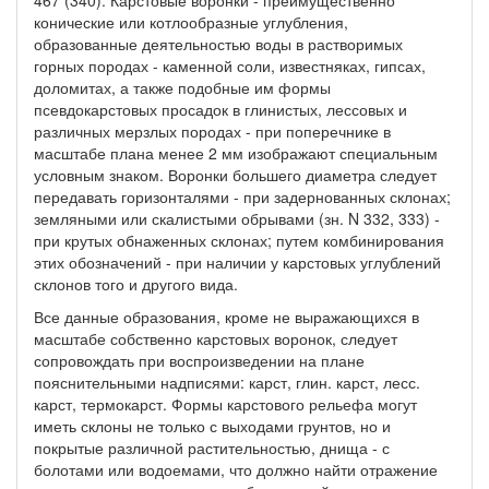
конические или котлообразные углубления,
образованные деятельностью воды в растворимых
горных породах - каменной соли, известняках, гипсах,
доломитах, а также подобные им формы
псевдокарстовых просадок в глинистых, лессовых и
различных мерзлых породах - при поперечнике в
масштабе плана менее 2 мм изображают специальным
условным знаком. Воронки большего диаметра следует
передавать горизонталями - при задернованных склонах;
земляными или скалистыми обрывами (зн. N 332, 333) -
при крутых обнаженных склонах; путем комбинирования
этих обозначений - при наличии у карстовых углублений
склонов того и другого вида.
Все данные образования, кроме не выражающихся в
масштабе собственно карстовых воронок, следует
сопровождать при воспроизведении на плане
пояснительными надписями: карст, глин. карст, лесс.
карст, термокарст. Формы карстового рельефа могут
иметь склоны не только с выходами грунтов, но и
покрытые различной растительностью, днища - с
болотами или водоемами, что должно найти отражение