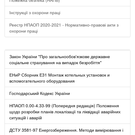
Інструкції з охорони праці
Реестр НПАОП 2020-2021 - Нормативно-правові акти з
охорони праці
Закон України "Про загальнообов'язкове державне
соціальне страхування на випадок безробіття"
ЕНиР Сборник Е31 Монтаж котельных установок и
вспомогательного оборудования
Господарський Кодекс України
НПАОП 0.00-4.33-99 (Попередня редакція) Положення
щодо розробки планів локалізації та ліквідації аварійних
ситуацій і аварій
ДСТУ 3581-97 Енергозбереження. Методи вимірювання і