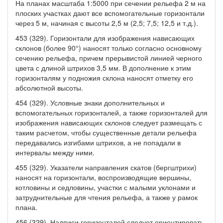
На планах масштаба 1:5000 при сечении рельефа 2 м на
плоских участках дают все вспомогательные горизонтали
через 5 м, начиная с высоты 2,5 м (2,5; 7,5; 12,5 и т.д.).
453 (329). Горизонтали для изображения нависающих
склонов (более 90°) наносят только согласно основному
сечению рельефа, причем прерывистой линией черного
цвета с длиной штрихов 3,5 мм. В дополнение к этим
горизонталям у подножия склона наносят отметку его
абсолютной высоты.
454 (329). Условные знаки дополнительных и
вспомогательных горизонталей, а также горизонталей для
изображения нависающих склонов следует размещать с
таким расчетом, чтобы существенные детали рельефа
передавались изгибами штрихов, а не попадали в
интервалы между ними.
455 (329). Указатели направления скатов (бергштрихи)
наносят на горизонтали, воспроизводящие вершины,
котловины и седловины, участки с малыми уклонами и
затруднительные для чтения рельефа, а также у рамок
плана.
456 (329). Надписи горизонталей следует ориентировать