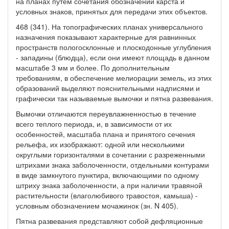
на планах путем сочетания обозначений карста и
условных знаков, принятых для передачи этих объектов.
468 (341). На топографических планах универсального
назначения показывают характерные для равнинных
пространств пологосклонные и плоскодонные углубления
- западины (блюдца), если они имеют площадь в данном
масштабе 3 мм и более. По дополнительным
требованиям, в обеспечение мелиорации земель, из этих
образований выделяют пояснительными надписями и
графически так называемые вымочки и пятна развевания.
Вымочки отличаются переувлажненностью в течение
всего теплого периода, и, в зависимости от их
особенностей, масштаба плана и принятого сечения
рельефа, их изображают: одной или несколькими
округлыми горизонталями в сочетании с разреженными
штрихами знака заболоченности, отдельными контурами
в виде замкнутого пунктира, включающими по одному
штриху знака заболоченности, а при наличии травяной
растительности (влаголюбивого травостоя, камыша) -
условным обозначением мочажинок (зн. N 405).
Пятна развевания представляют собой дефляционные