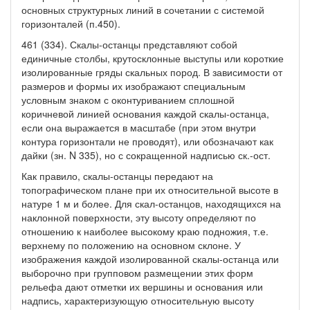
основных структурных линий в сочетании с системой
горизонталей (п.450).
461 (334). Скалы-останцы представляют собой
единичные столбы, крутосклонные выступы или короткие
изолированные гряды скальных пород. В зависимости от
размеров и формы их изображают специальным
условным знаком с оконтуриванием сплошной
коричневой линией основания каждой скалы-останца,
если она выражается в масштабе (при этом внутри
контура горизонтали не проводят), или обозначают как
дайки (зн. N 335), но с сокращенной надписью ск.-ост.
Как правило, скалы-останцы передают на
топографическом плане при их относительной высоте в
натуре 1 м и более. Для скал-останцов, находящихся на
наклонной поверхности, эту высоту определяют по
отношению к наиболее высокому краю подножия, т.е.
верхнему по положению на основном склоне. У
изображения каждой изолированной скалы-останца или
выборочно при групповом размещении этих форм
рельефа дают отметки их вершины и основания или
надпись, характеризующую относительную высоту