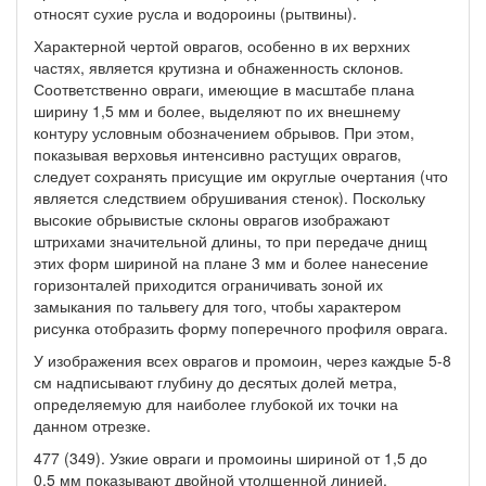
относят сухие русла и водороины (рытвины).
Характерной чертой оврагов, особенно в их верхних
частях, является крутизна и обнаженность склонов.
Соответственно овраги, имеющие в масштабе плана
ширину 1,5 мм и более, выделяют по их внешнему
контуру условным обозначением обрывов. При этом,
показывая верховья интенсивно растущих оврагов,
следует сохранять присущие им округлые очертания (что
является следствием обрушивания стенок). Поскольку
высокие обрывистые склоны оврагов изображают
штрихами значительной длины, то при передаче днищ
этих форм шириной на плане 3 мм и более нанесение
горизонталей приходится ограничивать зоной их
замыкания по тальвегу для того, чтобы характером
рисунка отобразить форму поперечного профиля оврага.
У изображения всех оврагов и промоин, через каждые 5-8
см надписывают глубину до десятых долей метра,
определяемую для наиболее глубокой их точки на
данном отрезке.
477 (349). Узкие овраги и промоины шириной от 1,5 до
0,5 мм показывают двойной утолщенной линией.