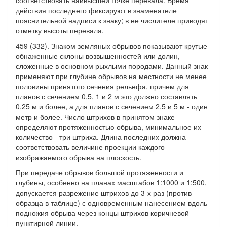
действия последнего фиксируют в знаменателе
пояснительной надписи к знаку; в ее числителе приводят
отметку высоты перевала.
459 (332). Знаком земляных обрывов показывают крутые
обнаженные склоны возвышенностей или долин,
сложенные в основном рыхлыми породами. Данный знак
применяют при глубине обрывов на местности не менее
половины принятого сечения рельефа, причем для
планов с сечением 0,5, 1 и 2 м это должно составлять
0,25 м и более, а для планов с сечением 2,5 и 5 м - один
метр и более. Число штрихов в принятом знаке
определяют протяженностью обрыва, минимальное их
количество - три штриха. Длина последних должна
соответствовать величине проекции каждого
изображаемого обрыва на плоскость.
При передаче обрывов большой протяженности и
глубины, особенно на планах масштабов 1:1000 и 1:500,
допускается разрежение штрихов до 3-х раз (против
образца в таблице) с одновременным нанесением вдоль
подножия обрыва через концы штрихов коричневой
пунктирной линии.