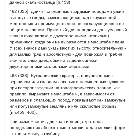
данной скалы-останца (п.459).
462 (335). Дайки - сложенные твердыми породами узкие
вытянутые гряды, возвышающиеся над окружающей
местностью и преимущественно не согласующиеся с ее
общим наклоном. Принятый для передачи даек условный
знак (в виде валика с двухсторонними штрихами)
применяют, когда они не выражаются в масштабе плана.
У всех знаков даек указывают их высоту: относительную -
для малых гряд и абсолютную - для подножия и гребня
значительных даек, обычно выделяющихся
двухсторонними скалистыми обрывами.
463 (336). Вулканические кратеры, приуроченные к
вершинам или склонам лавовых и насыщенных вулканов,
при воспроизведении на топографических планах, как
правило, выражают в масштабе и, в зависимости от
размеров и слагающих пород, показывают как замкнутые
или полузамкнутые земляные или скалистые обрывы
(пп.459, 460).
При возможности, для края и днища кратеров
определяют их абсолютные отметки, а для мелких форм
- относительную глубину.