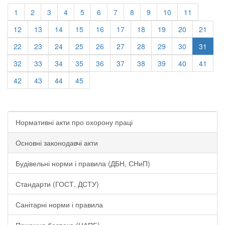
1
2
3
4
5
6
7
8
9
10
11
12
13
14
15
16
17
18
19
20
21
22
23
24
25
26
27
28
29
30
31
32
33
34
35
36
37
38
39
40
41
42
43
44
45
Нормативні акти про охорону праці
Основні законодавчі акти
Будівельні норми і правила (ДБН, СНиП)
Стандарти (ГОСТ, ДСТУ)
Санітарні норми і правила
Пожежна безпека (НАПБ)