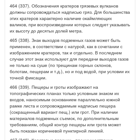
464 (337). Обозначения кратеров грязевых вулканов
должны сопровождаться надписью гряз. Для большинства
этих кратеров характерно наличие окаймляющих
валиков, при воспроизведении которых следует указывать
их высоту до десятых долей метра.
465 (338). Знак выходов подземных газов может быть
применен, в соответствии с натурой, как в сочетании с
изображением кратеров, так и отдельно. В последнем
случае этот знак используют для передачи выходов газов
не только на суше (по трещинам горных склонов,
болотам, пещерам и т.д.), но и под водой, при условии их
точной фиксации.
466 (339). Пещеры и гроты изображают на
топографических планах только условным знаком их
входов, наносимым основанием параллельно южной
рамке листа и сопровождаемым надписью пещера
(сокращенный вариант пещ.) или грот. При наличии
материалов подземных съемок, по дополнительным
требованиям, общий контур пещеры или грота может
быть показан коричневой пунктирной линией.
467 (340). Карстовые воронки - преимущественно