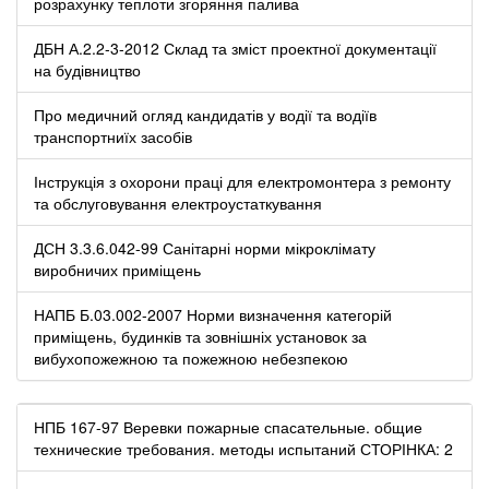
розрахунку теплоти згоряння палива
ДБН А.2.2-3-2012 Склад та зміст проектної документації
на будівництво
Про медичний огляд кандидатів у водії та водіїв
транспортниїх засобів
Інструкція з охорони праці для електромонтера з ремонту
та обслуговування електроустаткування
ДСН 3.3.6.042-99 Санітарні норми мікроклімату
виробничих приміщень
НАПБ Б.03.002-2007 Норми визначення категорій
приміщень, будинків та зовнішніх установок за
вибухопожежною та пожежною небезпекою
НПБ 167-97 Веревки пожарные спасательные. общие
технические требования. методы испытаний СТОРІНКА: 2