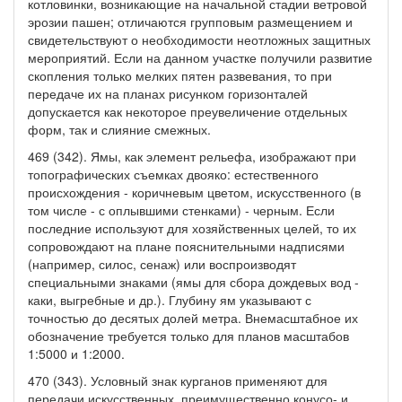
котловинки, возникающие на начальной стадии ветровой
эрозии пашен; отличаются групповым размещением и
свидетельствуют о необходимости неотложных защитных
мероприятий. Если на данном участке получили развитие
скопления только мелких пятен развевания, то при
передаче их на планах рисунком горизонталей
допускается как некоторое преувеличение отдельных
форм, так и слияние смежных.
469 (342). Ямы, как элемент рельефа, изображают при
топографических съемках двояко: естественного
происхождения - коричневым цветом, искусственного (в
том числе - с оплывшими стенками) - черным. Если
последние используют для хозяйственных целей, то их
сопровождают на плане пояснительными надписями
(например, силос, сенаж) или воспроизводят
специальными знаками (ямы для сбора дождевых вод -
каки, выгребные и др.). Глубину ям указывают с
точностью до десятых долей метра. Внемасштабное их
обозначение требуется только для планов масштабов
1:5000 и 1:2000.
470 (343). Условный знак курганов применяют для
передачи искусственных, преимущественно конусо- и