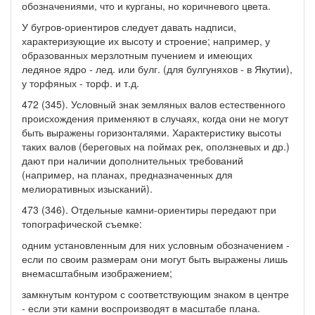
обозначениями, что и курганы, но коричневого цвета.
У бугров-ориентиров следует давать надписи,
характеризующие их высоту и строение; например, у
образованных мерзлотным пучением и имеющих
ледяное ядро - лед. или булг. (для булгуняхов - в Якутии),
у торфяных - торф. и т.д.
472 (345). Условный знак земляных валов естественного
происхождения применяют в случаях, когда они не могут
быть выражены горизонталями. Характеристику высоты
таких валов (береговых на поймах рек, оползневых и др.)
дают при наличии дополнительных требований
(например, на планах, предназначенных для
мелиоративных изысканий).
473 (346). Отдельные камни-ориентиры передают при
топографической съемке:
одним установленным для них условным обозначением -
если по своим размерам они могут быть выражены лишь
внемасштабным изображением;
замкнутым контуром с соответствующим знаком в центре
- если эти камни воспроизводят в масштабе плана.