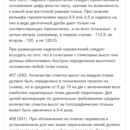
основанием цифр вниз по скату, причем по возможности
к южной или восточной рамкам плана. При сечении
рельефа горизонталями через 0,5 или 2,5 м надписи на
них в виде десятичной дроби дают только на
соответствующих горизонталях, а на всех остальных - в
целых метрах (например, в первом случае - 112.5; во
втором - 120, а не 120.0).
При размещении надписей горизонталей следует
исходить из того, что в сочетании с отметками высот они
должны обеспечивать быстрое определение высотного
положения любой точки плана.
457 (330). Количество отметок высот на каждом плане
должно быть определено в техническом проекте на
съемку, но в среднем от 5 до 15 на дм с включением всех
наиболее характерных точек данной территории. Для
целей мелиорации по длительным требованиям среднее
количество отметок высот на топографических планах
может быть увеличено в 3-4 раза.
458 (331). При обозначении на планах перевалов в
установленном для них знаке пересечение линий должно
соответствовать наивысшей точке перевала. Время