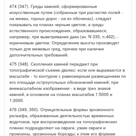
474 (347). Гряды камней, сформированные
искусственным путем (собранные при расчистке полей -
на межах, горных дорог - на их обочинах), следует
показывать на планах черным цветом, а гряды
естественного происхождения, образовавшиеся,
например, при выветривании даек (зн. N 335, п.462), -
коричневым цветом. Определение высоты производят
только для межевых гряд, причем при наличии
дополнительных требований.
475 (348). Скопления камней передают при
топографической съемке двояко: если они выражаются в
масштабе - то контуром с равномерным размещением по
его площади остроугольных обозначений камней; при
внемасштабном изображении - в виде трех знаков
камней, в основном на планах масштабов 1:5000 и
1:2000.
476 (349, 350). Отрицательные формы эрозионного
рельефа, образованные деятельностью временных
водотоков, при воспроизведении на топографических
планах подразделяют на овраги, узкие овраги и
промоины, эрозионные борозды; к этим его формам