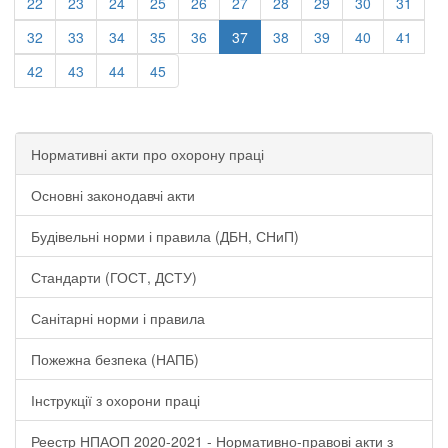
22
23
24
25
26
27
28
29
30
31
32
33
34
35
36
37
38
39
40
41
42
43
44
45
Нормативні акти про охорону праці
Основні законодавчі акти
Будівельні норми і правила (ДБН, СНиП)
Стандарти (ГОСТ, ДСТУ)
Санітарні норми і правила
Пожежна безпека (НАПБ)
Інструкції з охорони праці
Реестр НПАОП 2020-2021 - Нормативно-правові акти з