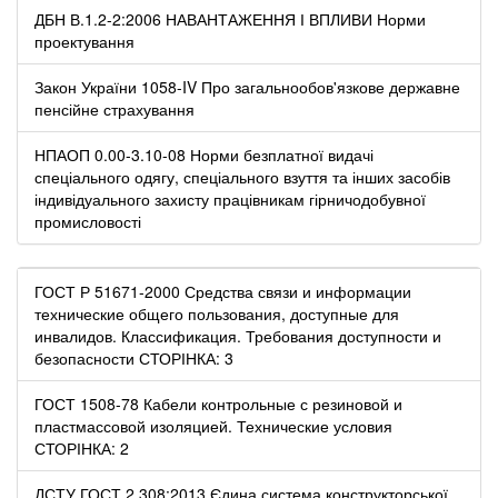
ДБН В.1.2-2:2006 НАВАНТАЖЕННЯ І ВПЛИВИ Норми
проектування
Закон України 1058-IV Про загальнообов'язкове державне
пенсійне страхування
НПАОП 0.00-3.10-08 Норми безплатної видачі
спеціального одягу, спеціального взуття та інших засобів
індивідуального захисту працівникам гірничодобувної
промисловості
ГОСТ Р 51671-2000 Средства связи и информации
технические общего пользования, доступные для
инвалидов. Классификация. Требования доступности и
безопасности СТОРІНКА: 3
ГОСТ 1508-78 Кабели контрольные с резиновой и
пластмассовой изоляцией. Технические условия
СТОРІНКА: 2
ДСТУ ГОСТ 2.308:2013 Єдина система конструкторської