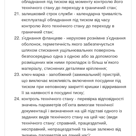
обладнання під тиском від моменту контролю його
технічного стану до переходу в граничний стан;
залишковий строк служби - календарна тривалість
експлуатації обладнання під тиском від часу
контролю його технічного стану до переходу в
граничний стан;
з’єднання фланцеве - нерухоме рознімне з’єднання
оболонок, герметичність якого забезпечується
шляхом стискання ущільнювальних поверхонь
безпосередньо одна з одною або за допомогою
розміщених між ними прокладок із більш м’якого
матеріалу, стиснених деталями кріплення;
ключ-марка - запобіжний (замикальний) пристрій,
що виключає можливість включення посудини під
тиском при неповному закритті кришки і відкривання
її за наявності в посудині тиску;
контроль технічного стану - перевірка відповідності
значень параметрів об’єкта вимогам технічної
документації і визначення на цій підставі одного із
заданих видів технічного стану на цей час (види
технічного стану: справний, працездатний,
несправний, непрацездатний та інше залежно від
значень параметрів на даний час);