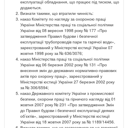
експлуатації обладнання, що працює під тиском, що
додаються.
Визнати такими, що втратили чинність:
наказ Комітету по нагляду за охороною праці
України Міністерства праці та соціальної політики
України від 08 вересня 1998 року № 177 «Про
затвердження Правил будови і безпечної
експлуатації трубопроводів пари та гарячої води»,
зареєстрований у Міністерстві юстиції України 07
жовтня 1998 року за № 636/3076;
наказ Міністерства праці та соціальної політики
України від 06 березня 2002 року № 131 «Про
внесення змін до державних нормативно-правових
актів про охорону праці», зареєстрований у
Міністерстві юстиції України 27 березня 2002 року
за № 306/6594;
наказ Державного комітету України з промислової
безпеки, охорони праці та гірничого нагляду від 01
жовтня 2007 року № 231 «Про затвердження Змін
до Правил будови і безпечної експлуатації деяких
об’єктів», зареєстрований у Міністерстві юстиції
України від 18 жовтня 2007 року за № 1189/14456.
Визнати такими, що не застосовуються на території