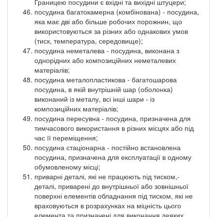
Границею посудини є вхідні та вихідні штуцери;
посудина багатокамерна (комбінована) - посудина,
яка має дві або більше робочих порожнин, що
використовуються за різних або однакових умов
(тиск, температура, середовище);
посудина неметалева - посудина, виконана з
однорідних або композиційних неметалевих
матеріалів;
посудина металопластикова - багатошарова
посудина, в якій внутрішній шар (оболонка)
виконаний із металу, всі інші шари - із
композиційних матеріалів;
посудина пересувна - посудина, призначена для
тимчасового використання в різних місцях або під
час її переміщення;
посудина стаціонарна - постійно встановлена
посудина, призначена для експлуатації в одному
обумовленому місці;
приварні деталі, які не працюють під тиском,-
деталі, приварені до внутрішньої або зовнішньої
поверхні елементів обладнання під тиском, які не
враховуються в розрахунках на міцність цього
елемента та призначені для виконання деяких