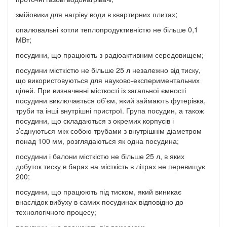
змійовики для нагріву води в квартирних плитах;
опалювальні котли теплопродуктивністю не більше 0,1
МВт;
посудини, що працюють з радіоактивним середовищем;
посудини місткістю не більше 25 л незалежно від тиску,
що використовуються для науково-експериментальних
цілей. При визначенні місткості із загальної ємності
посудини виключається об’єм, який займають футерівка,
труби та інші внутрішні пристрої. Група посудин, а також
посудини, що складаються з окремих корпусів і
з’єднуються між собою трубами з внутрішнім діаметром
понад 100 мм, розглядаються як одна посудина;
посудини і балони місткістю не більше 25 л, в яких
добуток тиску в барах на місткість в літрах не перевищує
200;
посудини, що працюють під тиском, який виникає
внаслідок вибуху в самих посудинах відповідно до
технологічного процесу;
посудини, що працюють під вакуумом;