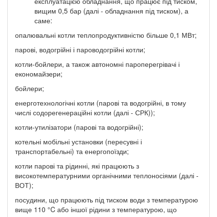
експлуатацією обладнання, що працює під тиском,
вищим 0,5 бар (далі - обладнання під тиском), а
саме:
опалювальні котли теплопродуктивністю більше 0,1 МВт;
парові, водогрійні і пароводогрійні котли;
котли-бойлери, а також автономні пароперегрівачі і
економайзери;
бойлери;
енерготехнологічні котли (парові та водогрійні, в тому
числі содорегенераційні котли (далі - СРК));
котли-утилізатори (парові та водогрійні);
котельні мобільні установки (пересувні і
транспортабельні) та енергопоїзди;
котли парові та рідинні, які працюють з
високотемпературними органічними теплоносіями (далі -
ВОТ);
посудини, що працюють під тиском води з температурою
вище 110 °C або іншої рідини з температурою, що