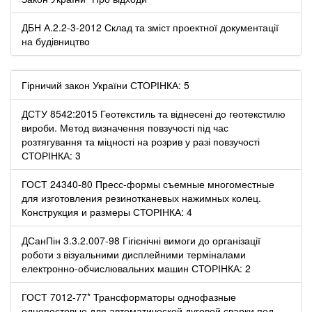
ДБН А.2.2-3-2012 Склад та зміст проектної документації
на будівництво
Гірничий закон України СТОРІНКА: 5
ДСТУ 8542:2015 Геотекстиль та віднесені до геотекстилю
вироби. Метод визначення повзучості під час
розтягування та міцності на розрив у разі повзучості
СТОРІНКА: 3
ГОСТ 24340-80 Пресс-формы съемные многоместные
для изготовления резинотканевых нажимных колец.
Конструкция и размеры СТОРІНКА: 4
ДСанПін 3.3.2.007-98 Гігієнічні вимоги до організації
роботи з візуальними дисплейними терміналами
електронно-обчислювальних машин СТОРІНКА: 2
ГОСТ 7012-77* Трансформаторы однофазные
однопостовые для автоматической дуговой сварки под