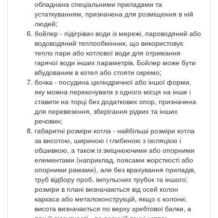
обладнана спеціальними приладами та
устаткуванням, призначена для розміщення в ній
людей;
бойлер - підігрівач води із мережі, пароводяний або
водоводяний теплообмінник, що використовує
тепло пари або котлової води для отримання
гарячої води інших параметрів. Бойлер може бути
вбудованим в котел або стояти окремо;
бочка - посудина циліндричної або іншої форми,
яку можна перекочувати з одного місця на інше і
ставити на торці без додаткових опор, призначена
для перевезення, зберігання рідких та інших
речовин;
габаритні розміри котла - найбільші розміри котла
за висотою, шириною і глибиною з ізоляцією і
обшивкою, а також із зміцнюючими або опорними
елементами (наприклад, поясами жорсткості або
опорними рамами), але без врахування приладів,
труб відбору проб, імпульсних трубок та іншого;
розміри в плані визначаються від осей колон
каркаса або металоконструкцій, якщо є колони;
висота визначається по верху хребтової балки, а
при її відсутності - по верхній точці котла;