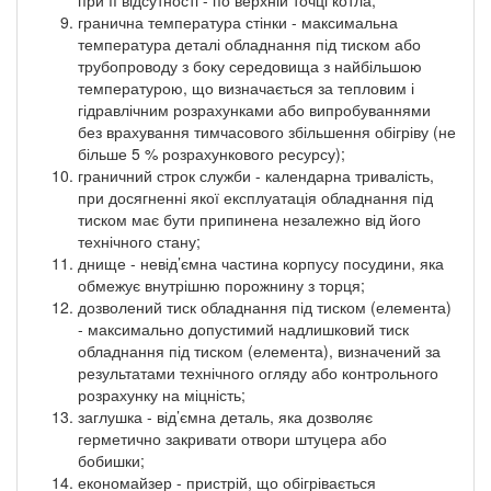
гранична температура стінки - максимальна
температура деталі обладнання під тиском або
трубопроводу з боку середовища з найбільшою
температурою, що визначається за тепловим і
гідравлічним розрахунками або випробуваннями
без врахування тимчасового збільшення обігріву (не
більше 5 % розрахункового ресурсу);
граничний строк служби - календарна тривалість,
при досягненні якої експлуатація обладнання під
тиском має бути припинена незалежно від його
технічного стану;
днище - невід’ємна частина корпусу посудини, яка
обмежує внутрішню порожнину з торця;
дозволений тиск обладнання під тиском (елемента)
- максимально допустимий надлишковий тиск
обладнання під тиском (елемента), визначений за
результатами технічного огляду або контрольного
розрахунку на міцність;
заглушка - від’ємна деталь, яка дозволяє
герметично закривати отвори штуцера або
бобишки;
економайзер - пристрій, що обігрівається