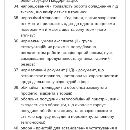
напрацювання - тривалість роботи обладнання під
тиском, що вимірюється в годинах;
нерознімні з’єднання - з’єднання, в яких зварювані
елементи прилягають один до одного торцевими
поверхнями й мають шов та зону термічного
впливу;
нормальні умови експлуатації - група
експлуатаційних режимів, передбачена
регламентом роботи: стаціонарний режим, пуск,
вимірювання продуктивності, зупинка, гарячий
резерв;
нормативний документ (НД) - документ, що
встановлює правила, настанови чи характеристики
щодо діяльності у відповідній сфері;
обичайка - циліндрична оболонка замкнутого
профілю, відкрита з торців;
оболонка посудини - теплообмінний пристрій, який
складається з оболонки, що охоплює корпус
посудини або його частину, та створює разом із
стінкою корпусу посудини порожнину, заповнену
теплоносієм;
опора - пристрій для встановлення устаткування в