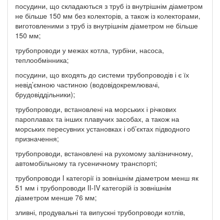
посудини, що складаються з труб із внутрішнім діаметром
не більше 150 мм без колекторів, а також із колекторами,
виготовленими з труб із внутрішнім діаметром не більше
150 мм;
трубопроводи у межах котла, турбіни, насоса,
теплообмінника;
посудини, що входять до системи трубопроводів і є їх
невід’ємною частиною (водовідокремлювачі,
брудовіддільники);
трубопроводи, встановлені на морських і річкових
пароплавах та інших плавучих засобах, а також на
морських пересувних установках і об’єктах підводного
призначення;
трубопроводи, встановлені на рухомому залізничному,
автомобільному та гусеничному транспорті;
трубопроводи I категорії із зовнішнім діаметром менш як
51 мм і трубопроводи II-IV категорій із зовнішнім
діаметром менше 76 мм;
зливні, продувальні та випускні трубопроводи котлів,