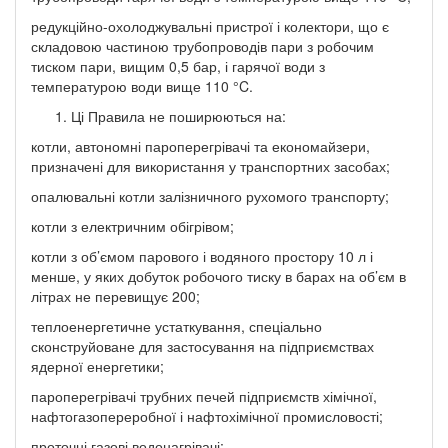
редукційно-охолоджувальні пристрої і колектори, що є
складовою частиною трубопроводів пари з робочим
тиском пари, вищим 0,5 бар, і гарячої води з
температурою води вище 110 °C.
Ці Правила не поширюються на:
котли, автономні пароперегрівачі та економайзери,
призначені для використання у транспортних засобах;
опалювальні котли залізничного рухомого транспорту;
котли з електричним обігрівом;
котли з об’ємом парового і водяного простору 10 л і
менше, у яких добуток робочого тиску в барах на об’єм в
літрах не перевищує 200;
теплоенергетичне устаткування, спеціально
сконструйоване для застосування на підприємствах
ядерної енергетики;
пароперегрівачі трубних печей підприємств хімічної,
нафтогазопереробної і нафтохімічної промисловості;
проточні газові водонагрівачі;