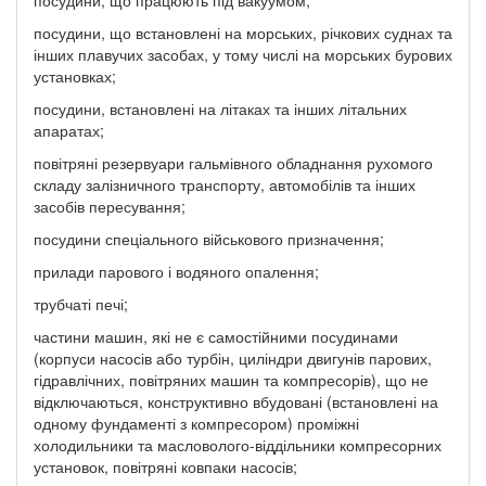
посудини, що встановлені на морських, річкових суднах та
інших плавучих засобах, у тому числі на морських бурових
установках;
посудини, встановлені на літаках та інших літальних
апаратах;
повітряні резервуари гальмівного обладнання рухомого
складу залізничного транспорту, автомобілів та інших
засобів пересування;
посудини спеціального військового призначення;
прилади парового і водяного опалення;
трубчаті печі;
частини машин, які не є самостійними посудинами
(корпуси насосів або турбін, циліндри двигунів парових,
гідравлічних, повітряних машин та компресорів), що не
відключаються, конструктивно вбудовані (встановлені на
одному фундаменті з компресором) проміжні
холодильники та масловолого-віддільники компресорних
установок, повітряні ковпаки насосів;