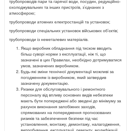
трубопроводів пари та гарячої води, посудин, редукційно-
охолоджувальних та інших пристроїв, з’єднаних з
атмосферою;
трубопроводи атомних електростанцій та установок;
трубопроводи спеціальних установок військових об’єктів;
трубопроводи із неметалевих матеріалів.
Якщо виробник обладнання під тиском вводить
більш суворі норми з експлуатації, ніж ті, що
зазначені в цих Правилах, необхідно дотримуватися
умов, зазначених виробником.
Будь-які зміни технічної документації можливі за
погодженням із виробником, який затвердив
зазначену документацію.
Ризики для обслуговувального і ремонтного
персоналу від впливу основних видів небезпеки
мають бути попереджені або зведені до мінімуму за
рахунок виконання запобіжних заходів,
спрямованих на попередження прогнозованих
ризиків та забезпечення безпеки під час
установлення, монтажу, демонтажу, налагодження,
випробування, експлуатації, ремонту, модифікації