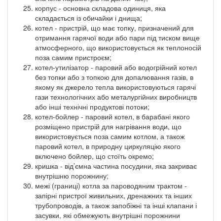
корпус - основна складова одиниця, яка
складається із обичайки і днища;
котел - пристрій, що має топку, призначений для
отримання гарячої води або пари під тиском вище
атмосферного, що використовується як теплоносій
поза самим пристроєм;
котел-утилізатор - паровий або водогрійний котел
без топки або з топкою для допалювання газів, в
якому як джерело тепла використовуються гарячі
гази технологічних або металургійних виробництв
або інші технічні продуктові потоки;
котел-бойлер - паровий котел, в барабані якого
розміщено пристрій для нагрівання води, що
використовується поза самим котлом, а також
паровий котел, в природну циркуляцію якого
включено бойлер, що стоїть окремо;
кришка - від’ємна частина посудини, яка закриває
внутрішню порожнину;
межі (границі) котла за пароводяним трактом -
запірні пристрої живильних, дренажних та інших
трубопроводів, а також запобіжні та інші клапани і
засувки, які обмежують внутрішні порожнини