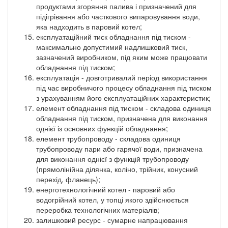
продуктами згоряння палива і призначений для
підігрівання або часткового випаровування води,
яка надходить в паровий котел;
експлуатаційний тиск обладнання під тиском -
максимально допустимий надлишковий тиск,
зазначений виробником, під яким може працювати
обладнання під тиском;
експлуатація - довготривалий період використання
під час виробничого процесу обладнання під тиском
з урахуванням його експлуатаційних характеристик;
елемент обладнання під тиском - складова одиниця
обладнання під тиском, призначена для виконання
однієї із основних функцій обладнання;
елемент трубопроводу - складова одиниця
трубопроводу пари або гарячої води, призначена
для виконання однієї з функцій трубопроводу
(прямолінійна ділянка, коліно, трійник, конусний
перехід, фланець);
енерготехнологічний котел - паровий або
водогрійний котел, у топці якого здійснюється
переробка технологічних матеріалів;
залишковий ресурс - сумарне напрацювання