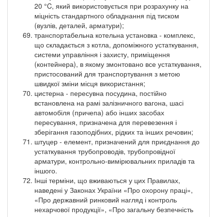
20 °C, який використовується при розрахунку на
міцність стандартного обладнання під тиском
(вузлів, деталей, арматури);
транспортабельна котельна установка - комплекс,
що складається з котла, допоміжного устаткування,
системи управління і захисту, приміщення
(контейнера), в якому змонтовано все устаткування,
пристосований для транспортування з метою
швидкої зміни місця використання;
цистерна - пересувна посудина, постійно
встановлена на рамі залізничного вагона, шасі
автомобіля (причепа) або інших засобах
пересування, призначена для перевезення і
зберігання газоподібних, рідких та інших речовин;
штуцер - елемент, призначений для приєднання до
устаткування трубопроводів, трубопровідної
арматури, контрольно-вимірювальних приладів та
іншого.
Інші терміни, що вживаються у цих Правилах,
наведені у Законах України «Про охорону праці»,
«Про державний ринковий нагляд і контроль
нехарчової продукції», «Про загальну безпечність