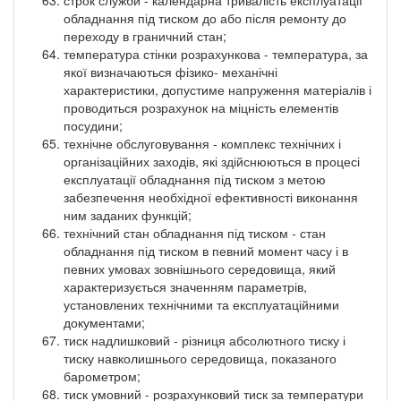
обладнання під тиском до або після ремонту до
переходу в граничний стан;
температура стінки розрахункова - температура, за
якої визначаються фізико- механічні
характеристики, допустиме напруження матеріалів і
проводиться розрахунок на міцність елементів
посудини;
технічне обслуговування - комплекс технічних і
організаційних заходів, які здійснюються в процесі
експлуатації обладнання під тиском з метою
забезпечення необхідної ефективності виконання
ним заданих функцій;
технічний стан обладнання під тиском - стан
обладнання під тиском в певний момент часу і в
певних умовах зовнішнього середовища, який
характеризується значенням параметрів,
установлених технічними та експлуатаційними
документами;
тиск надлишковий - різниця абсолютного тиску і
тиску навколишнього середовища, показаного
барометром;
тиск умовний - розрахунковий тиск за температури