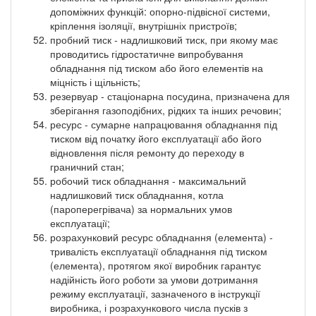
допоміжних функцій: опорно-підвісної системи,
кріплення ізоляції, внутрішніх пристроїв;
пробний тиск - надлишковий тиск, при якому має
проводитись гідростатичне випробування
обладнання під тиском або його елементів на
міцність і щільність;
резервуар - стаціонарна посудина, призначена для
зберігання газоподібних, рідких та інших речовин;
ресурс - сумарне напрацювання обладнання під
тиском від початку його експлуатації або його
відновлення після ремонту до переходу в
граничний стан;
робочий тиск обладнання - максимальний
надлишковий тиск обладнання, котла
(пароперегрівача) за нормальних умов
експлуатації;
розрахунковий ресурс обладнання (елемента) -
тривалість експлуатації обладнання під тиском
(елемента), протягом якої виробник гарантує
надійність його роботи за умови дотримання
режиму експлуатації, зазначеного в інструкції
виробника, і розрахункового числа пусків з