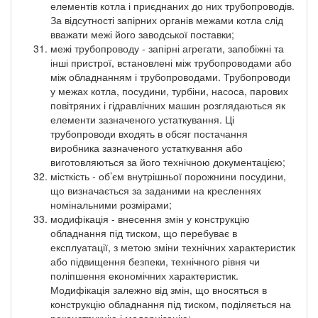
елементів котла і приєднаних до них трубопроводів.
За відсутності запірних органів межами котла слід
вважати межі його заводської поставки;
межі трубопроводу - запірні агрегати, запобіжні та
інші пристрої, встановлені між трубопроводами або
між обладнанням і трубопроводами. Трубопроводи
у межах котла, посудини, турбіни, насоса, парових
повітряних і гідравлічних машин розглядаються як
елементи зазначеного устаткування. Ці
трубопроводи входять в обсяг постачання
виробника зазначеного устаткування або
виготовляються за його технічною документацією;
місткість - об’єм внутрішньої порожнини посудини,
що визначається за заданими на кресленнях
номінальними розмірами;
модифікація - внесення змін у конструкцію
обладнання під тиском, що перебуває в
експлуатації, з метою зміни технічних характеристик
або підвищення безпеки, технічного рівня чи
поліпшення економічних характеристик.
Модифікація залежно від змін, що вносяться в
конструкцію обладнання під тиском, поділяється на
реконструкцію і модернізацію;