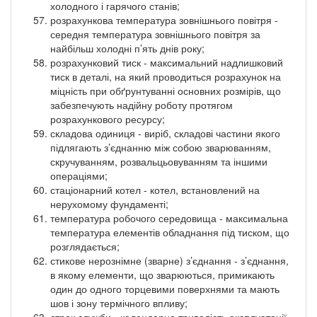
холодного і гарячого станів;
розрахункова температура зовнішнього повітря -
середня температура зовнішнього повітря за
найбільш холодні п’ять днів року;
розрахунковий тиск - максимальний надлишковий
тиск в деталі, на який проводиться розрахунок на
міцність при обґрунтуванні основних розмірів, що
забезпечують надійну роботу протягом
розрахункового ресурсу;
складова одиниця - виріб, складові частини якого
підлягають з’єднанню між собою зварюванням,
скручуванням, розвальцьовуванням та іншими
операціями;
стаціонарний котел - котел, встановлений на
нерухомому фундаменті;
температура робочого середовища - максимальна
температура елементів обладнання під тиском, що
розглядається;
стикове нерознімне (зварне) з’єднання - з’єднання,
в якому елементи, що зварюються, примикають
один до одного торцевими поверхнями та мають
шов і зону термічного впливу;
строк служби - календарна тривалість експлуатації