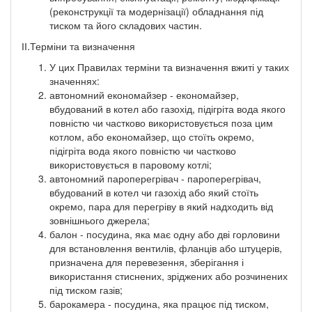
(реконструкції та модернізації) обладнання під
тиском та його складових частин.
ІІ.Терміни та визначення
У цих Правилах терміни та визначення вжиті у таких
значеннях:
автономний економайзер - економайзер,
вбудований в котел або газохід, підігріта вода якого
повністю чи частково використовується поза цим
котлом, або економайзер, що стоїть окремо,
підігріта вода якого повністю чи частково
використовується в паровому котлі;
автономний пароперегрівач - пароперегрівач,
вбудований в котел чи газохід або який стоїть
окремо, пара для перегріву в який надходить від
зовнішнього джерела;
балон - посудина, яка має одну або дві горловини
для встановлення вентилів, фланців або штуцерів,
призначена для перевезення, зберігання і
використання стиснених, зріджених або розчинених
під тиском газів;
барокамера - посудина, яка працює під тиском,