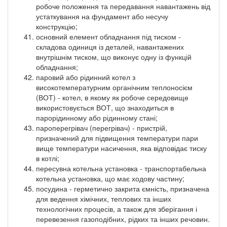
робоче положення та передавання навантажень від
устаткування на фундамент або несучу
конструкцію;
основний елемент обладнання під тиском -
складова одиниця із деталей, навантажених
внутрішнім тиском, що виконує одну із функцій
обладнання;
паровий або рідинний котел з
високотемпературним органічним теплоносієм
(ВОТ) - котел, в якому як робоче середовище
використовується ВОТ, що знаходиться в
парорідинному або рідинному стані;
пароперегрівач (перегрівач) - пристрій,
призначений для підвищення температури пари
вище температури насичення, яка відповідає тиску
в котлі;
пересувна котельна установка - транспортабельна
котельна установка, що має ходову частину;
посудина - герметично закрита ємність, призначена
для ведення хімічних, теплових та інших
технологічних процесів, а також для зберігання і
перевезення газоподібних, рідких та інших речовин.