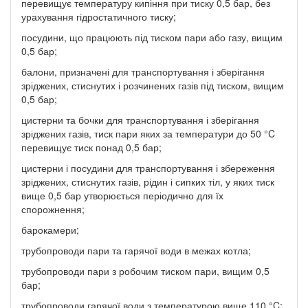
перевищує температуру кипіння при тиску 0,5 бар, без
урахування гідростатичного тиску;
посудини, що працюють під тиском пари або газу, вищим
0,5 бар;
балони, призначені для транспортування і зберігання
зріджених, стиснутих і розчинених газів під тиском, вищим
0,5 бар;
цистерни та бочки для транспортування і зберігання
зріджених газів, тиск пари яких за температури до 50 °C
перевищує тиск понад 0,5 бар;
цистерни і посудини для транспортування і збереження
зріджених, стиснутих газів, рідин і сипких тіл, у яких тиск
вище 0,5 бар утворюється періодично для їх
спорожнення;
барокамери;
трубопроводи пари та гарячої води в межах котла;
трубопроводи пари з робочим тиском пари, вищим 0,5
бар;
трубопроводи гарячої води з температурою вище 110 °C;