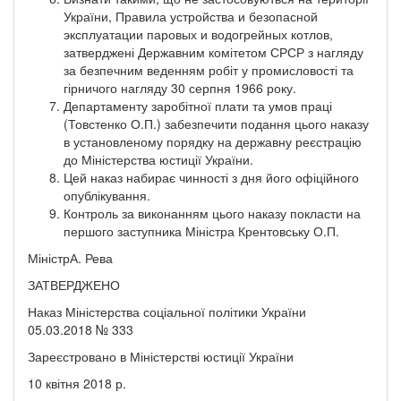
України, Правила устройства и безопасной
эксплуатации паровых и водогрейных котлов,
затверджені Державним комітетом СРСР з нагляду
за безпечним веденням робіт у промисловості та
гірничого нагляду 30 серпня 1966 року.
Департаменту заробітної плати та умов праці
(Товстенко О.П.) забезпечити подання цього наказу
в установленому порядку на державну реєстрацію
до Міністерства юстиції України.
Цей наказ набирає чинності з дня його офіційного
опублікування.
Контроль за виконанням цього наказу покласти на
першого заступника Міністра Крентовську О.П.
МіністрА. Рева
ЗАТВЕРДЖЕНО
Наказ Міністерства соціальної політики України
05.03.2018 № 333
Зареєстровано в Міністерстві юстиції України
10 квітня 2018 р.