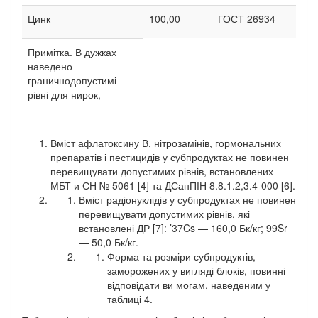
Цинк
100,00
ГОСТ 26934
Примітка. В дужках
наведено
граничнодопустимі
рівні для нирок,
Вміст афлатоксину В, нітрозамінів, гормональних
препаратів і пестицидів у субпродуктах не повинен
перевищувати допустимих рівнів, встановлених
МБТ и СН № 5061 [4] та ДСанПІН 8.8.1.2,3.4-000 [6].
Вміст радіонуклідів у субпродуктах не повинен
перевищувати допустимих рівнів, які
встановлені ДР [7]: ’37Cs — 160,0 Бк/кг; 99Sr
— 50,0 Бк/кг.
Форма та розміри субпродуктів,
заморожених у вигляді блоків, повинні
відповідати ви могам, наведеним у
таблиці 4.