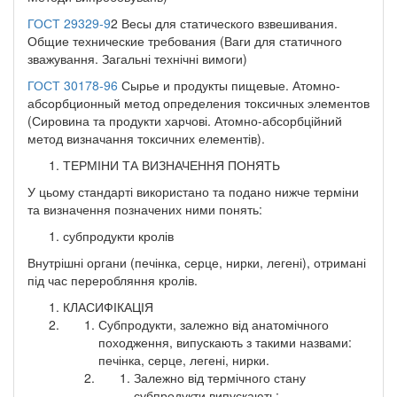
ГОСТ 29329-9
2 Весы для статического взвешивания.
Общие технические требования (Ваги для статичного
зважування. Загальні технічні вимоги)
ГОСТ 30178-96
Сырье и продукты пищевые. Атомно-
абсорбционный метод определения токсичных элементов
(Сировина та продукти харчові. Атомно-абсорбційний
метод визначання токсичних елементів).
ТЕРМІНИ ТА ВИЗНАЧЕННЯ ПОНЯТЬ
У цьому стандарті використано та подано нижче терміни
та визначення позначених ними понять:
субпродукти кролів
Внутрішні органи (печінка, серце, нирки, легені), отримані
під час переробляння кролів.
КЛАСИФІКАЦІЯ
Субпродукти, залежно від анатомічного
походження, випускають з такими назвами:
печінка, серце, легені, нирки.
Залежно від термічного стану
субпродукти випускають: