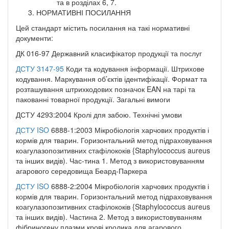
та в розділах 6, 7.
НОРМАТИВНІ ПОСИЛАННЯ
Цей стандарт містить посилання на такі нормативні
документи:
ДК 016-97 Державний класифікатор продукції та послуг
ДСТУ 3147-95
Коди та кодування інформації. Штрихове
кодування. Маркування об’єктів ідентифікації. Формат та
розташування штрихкодових позначок EAN на тарі та
пакованні товарної продукції. Загальні вимоги
ДСТУ 4293:2004 Кролі дпя забою. Технічні умови
ДСТУ ISO
6888-1:2003 Мікробіологія харчових продуктів і
кормів для тварин. Горизонтальний метод підраховування
коагулазопозитивних стафілококів {Staphylococcus aureus
та інших видів). Час-тина 1. Метод з використовуванням
агарового середовища Беард-Паркера
ДСТУ ISO
6888-2:2004 Мікробіологія харчових продуктів і
кормів для тварин. Горизонтальний метод підраховування
коагулазопозитивних стафілококів {Staphylococcus aureus
та інших видів). Частина 2. Метод з використовуванням
фібриногену плазми крові кролика для агарового