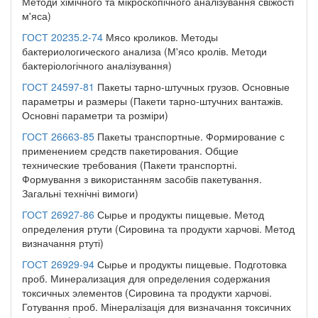
Методи хімічного та мікроскопічного аналізування свіжості
м'яса)
ГОСТ 20235.2-74
Мясо кроликов. Методы
бактериологического анализа (М'ясо кролів. Методи
бактеріологічного аналізування)
ГОСТ 24597-81
Пакеты тарно-штучных грузов. Основные
параметры и размеры (Пакети тарно-штучних вантажів.
Основні параметри та розміри)
ГОСТ 26663-85
Пакеты транспортные. Формирование с
применением средств пакетирования. Общие
технические требования (Пакети транспортні.
Формування з використанням засобів пакетування.
Загальні технічні вимоги)
ГОСТ 26927-86
Сырье и продукты пищевые. Метод
определения ртути (Сировина та продукти харчові. Метод
визначання ртуті)
ГОСТ 26929-94
Сырье и продукты пищевые. Подготовка
проб. Минерализация для определения содержания
токсичных элементов (Сировина та продукти харчові.
Готування проб. Мінералізація для визначання токсичних