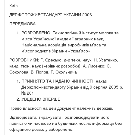
Київ
ДЕРЖСПОЖИВСТАНДАРТ УКРАЇНИ 2006
ПЕРЕДМОВА
РОЗРОБЛЕНО: Технологічний інститут молока та
м’яса Української академії аграрних наук,
Національна асоціація виробників м'яса та
м'ясопродуктів України «Укрм’ясо»
РОЗРОБНИКИ: Г. Єресько, д-р техн. наук; Н. Усатенко,
канд. техн. наук (керівник розробки); А. Лисенко; С.
Соколова, В. Попов, Г. Окольнича
ПРИЙНЯТО ТА НАДАНО ЧИННОСТІ: наказ
Держспоживстандарту України від 9 серпня 2005 р.
№ 201
УВЕДЕНО ВПЕРШЕ
Право власності на цей документ належить державі.
Відтворювати, тиражувати і розповсюджувати його
повністю чи частково на будь-яких носіях інформації без
офіційного дозволу заборонено.