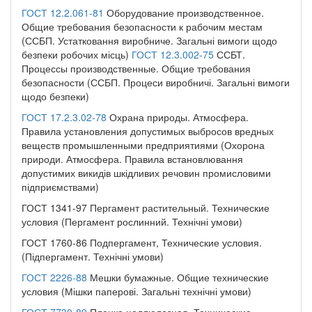
ГОСТ 12.2.061-81
Оборудование производственное.
Общие требования безопасности к рабочим местам
(ССБП. Устатковання виробниче. Загальні вимоги щодо
безпеки робочих місць)
ГОСТ 12.3.002-75
ССБТ.
Процессы производственные. Общие требования
безопасности (ССБП. Процеси виробничі. Загальні вимоги
щодо безпеки)
ГОСТ 17.2.3.02-78
Охрана природы. Атмосфера.
Правила установления допустимых выбросов вредных
веществ промышленными предприятиями (Охорона
природи. Атмосфера. Правила встановлювання
допустимих викидів шкідливих речовин промисловими
підприємствами)
ГОСТ 1341-97 Пергамент растительный. Технические
условия (Пергамент рослинний. Технічні умови)
ГОСТ 1760-86 Подпергамент, Технические условия.
(Підпергамент. Технічні умови)
ГОСТ 2226-88
Мешки бумажные. Общие технические
условия (Мішки паперові. Загальні технічні умови)
ГОСТ 7730-89
Пленка целлюлозная. Технические