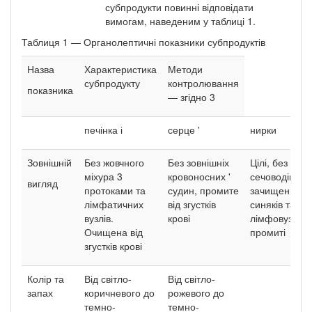
субпродукти повинні відповідати
вимогам, наведеним у таблиці 1.
Таблиця 1 — Органолептичні показники субпродуктів
Назва
Характеристика
Методи
субпродукту
контролювання
показника
— згідно 3
печінка і
серце '
нирки
Зовнішній
Без жовчного
Без зовнішніх
Цілі, без
міхура 3
кровоносних '
сечоводів,
вигляд
протоками та
судин, промите
зачищені від
лімфатичних
від згустків
синяків та
вузлів.
крові
лімфовузлів,
Очищена від
промиті
згустків крові
Колір та
Від світло-
Від світло-
запах
коричневого до
рожевого до
темно-
темно-