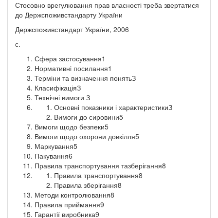
Стосовно врегулювання прав власності треба звертатися
до Держспоживстандарту України
Держспоживстандарт України, 2006
с.
Сфера застосування1
Нормативні посилання1
Терміни та визначення понятьЗ
КласифікаціяЗ
Технічні вимоги З
Основні показники і характеристикиЗ
Вимоги до сировини5
Вимоги щодо безпеки5
Вимоги щодо охорони довкілля5
Маркування5
Пакування6
Правила транспортування тазберігання8
Правила транспортування8
Правила зберігання8
Методи контролювання8
Правила приймання9
Гарантії виробника9