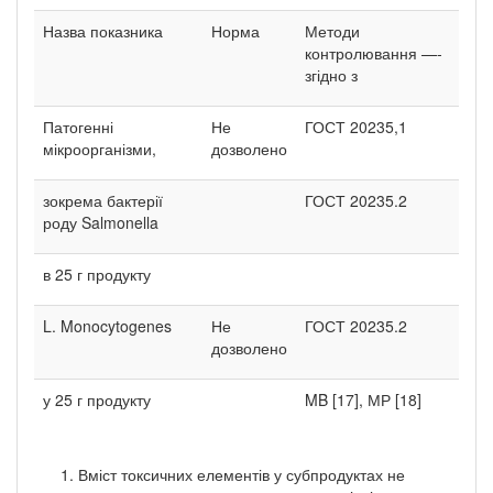
Назва показника
Норма
Методи
контролювання —-
згідно з
Патогенні
Не
ГОСТ 20235,1
мікроорганізми,
дозволено
зокрема бактерії
ГОСТ 20235.2
роду Salmonella
в 25 г продукту
L. Monocytogenes
Не
ГОСТ 20235.2
дозволено
у 25 г продукту
MB [17], МР [18]
Вміст токсичних елементів у субпродуктах не