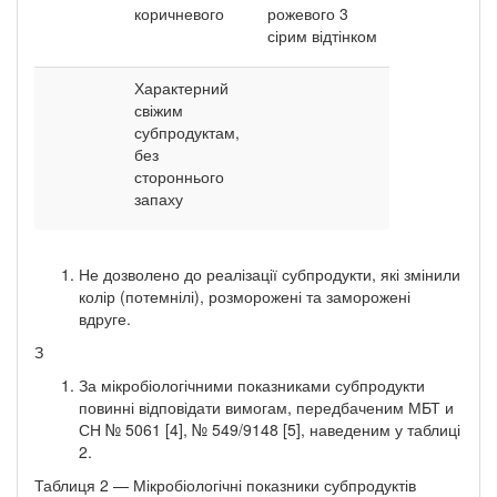
коричневого
рожевого 3
сірим відтінком
Характерний
свіжим
субпродуктам,
без
стороннього
запаху
Не дозволено до реалізації субпродукти, які змінили
колір (потемнілі), розморожені та заморожені
вдруге.
З
За мікробіологічними показниками субпродукти
повинні відповідати вимогам, передбаченим МБТ и
СН № 5061 [4], № 549/9148 [5], наведеним у таблиці
2.
Таблиця 2 — Мікробіологічні показники субпродуктів