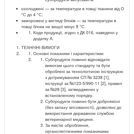
охолоджені — за температури в товщі тканини від О
°С до 4 °С;
заморожені у вигляді блоків — за температури в
товщі блока не вищої мінус 8 °С.
Коди продукції, згідно з ДК 016, наведено у
додатку А.
ТЕХНІЧНІ ВИМОГИ
Основні показники і характеристики
Субпродукти повинні відповідати
вимогам цього стандарту та бути
оброблені за технологічною інструкцією
з дотримуванням СП № 3238 [1],
інструкції за №123-5/990-11 [2], правил
за №28 [3], затверджених у
встановленому порядку.
Субпродукти повинні бути доброякісні
(без запаху зіпсованості), дозволені до
використання державною службою
ветеринарної медицини.
За якістю обробляння,
органолептичними показниками