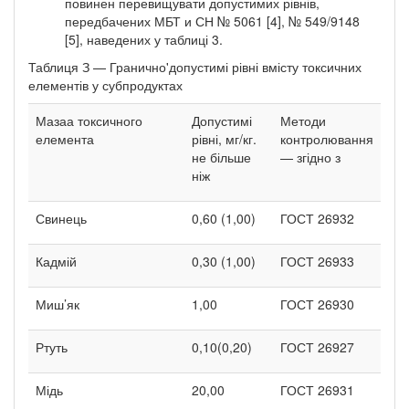
повинен перевищувати допустимих рівнів,
передбачених МБТ и СН № 5061 [4], № 549/9148
[5], наведених у таблиці 3.
Таблиця З — Гранично'допустимі рівні вмісту токсичних
елементів у субпродуктах
Мазаа токсичного
Допустимі
Методи
елемента
рівні, мг/кг.
контролювання
не більше
— згідно з
ніж
Свинець
0,60 (1,00)
ГОСТ 26932
Кадмій
0,30 (1,00)
ГОСТ 26933
Миш’як
1,00
ГОСТ 26930
Ртуть
0,10(0,20)
ГОСТ 26927
Мідь
20,00
ГОСТ 26931