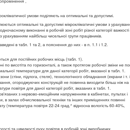
 опромінення ,
окліматичної умови поділяють на оптимальні та допустимі.
юються оптимальні та допустимі мікрокліматичні умови з урахуван
дночасному виконанні в робочій зоні робіт різної категорії важкості 
 з урахуванням найбільш чисельної групи працівників.
едені в табл. 1 та 2, а пояснення до них - в п. 1.1 і 1.2.
ься для постійних робочих місць (табл. 1).
ні по висотіта по горизонталі, а також протягом робочої зміни не по
льної температури для даної категорії робіт, вказаної в табл. 1.
ни (стіни, підлога, стеля), технологічного обладнання (екрани і т. і
ування, огороджуючих конструкцій не повинна виходити більш ніж на
ри повітря для даної категорії робіт, вказаних в табл. 1.
ов'язаних з нервово-емоційним напруженням в кабінетах, пультах і
, в залах обчислювальної техніки та інших приміщеннях повинні
ту (температура повітря 22-24 град.^ відносна вологість 60-40%,
ості та швидкості руху повітря в робочій зоні виробничих