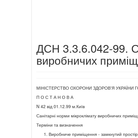
ДСН 3.3.6.042-99. 
виробничих приміщ
МІНІСТЕРСТВО ОХОРОНИ ЗДОРОВ'Я УКРАЇНИ 
П О С Т А Н О В А
N 42 від 01.12.99 м.Київ
Санітарні норми мікроклімату виробничих примі
Терміни та визначення
Виробниче приміщення - замкнутий простір 