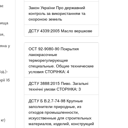
ає
Закон України Про державний
контроль за використанням та
охороною земель
овища
ДСТУ 4339:2005 Масло вершкове
ря,
яна у
ОСТ 92-9080-90 Покрытия
лакокрасочные
терморегулирующие
специальные. Общие технические
од.)-
условия СТОРІНКА: 4
рії Іб
ДСТУ 3888:2015 Пиво. Загальні
технічні умови СТОРІНКА: 3
ДСТУ Б В.2.7-74-98 Крупные
заполнители природные, из
отходов промышленности,
искусственные для строительных
кг)
материалов, изделий, конструкций