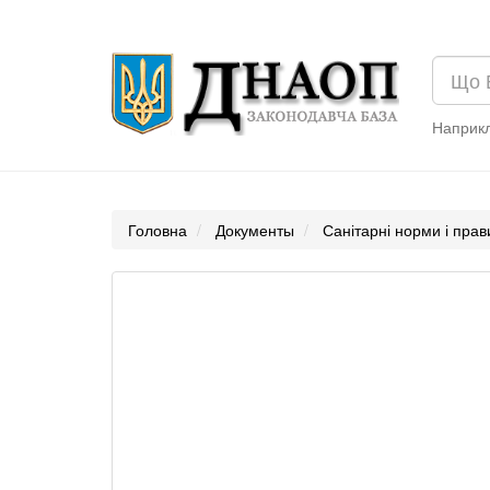
Наприк
Головна
Документы
Санітарні норми і пра