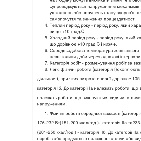
супроводжуються напруженням механізмів те
ушкоджень або порушень стану здоров'я, ал
самопочуття та зниження працездатності.
Теплий період року - період року, який х
вище +10 град.C.
Холодний період року - період року, який 
що дорівнює +10 град.C і нижче.
Середньодобова температура зовнішнього п
певні години доби через однакові інтервал
Категорія робіт - розмежування робіт за важ
Легкі фізичні роботи (категорія І)охоплюють
діяльності, при яких витрата енергії дорівнює 105-
категорія Іб. До категорії Іа належать роботи, щ
належать роботи, що виконуються сидячи, стоячи
напруженням.
Фізичні роботи середньої важкості (категорі
176-232 Вт(151-200 ккал/год.)- категорія ІІа та233
(201-250 ккал/год.) - категорія ІІб. До категорії 
виробів або предметів в положенні стоячи або сид