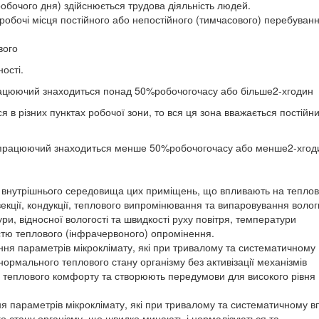
обочого дня) здійснюється трудова діяльність людей.
 робочі місця постійного або непостійного (тимчасового) перебуван
вого
ості.
працюючий знаходиться понад 50%робочогочасу або більше2-хгодин
 в різних пунктах робочої зони, то вся ця зона вважається постійн
му працюючий знаходиться менше 50%робочогочасу або менше2-хгод
 внутрішнього середовища цих приміщень, що впливають на тепло
ції, кондукції, теплового випромінювання та випаровування вологи
, відносної вологості та швидкості руху повітря, температури
стю теплового (інфрачервоного) опромінення.
ння параметрів мікроклімату, які при тривалому та систематичному
ормального теплового стану організму без активізації механізмів
я теплового комфорту та створюють передумови для високого рівня
ня параметрів мікроклімату, які при тривалому та систематичному в
о стану організму, що швидко минають і нормалізуються та