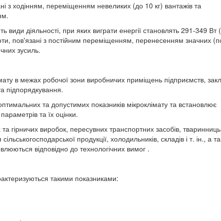
ні з ходінням, переміщенням невеликих (до 10 кг) вантажів та
ям.
ють види діяльності, при яких виграти енергії становлять 291-349 Вт 
роботи, пов'язані з постійним переміщенням, перенесенням значних (
ичних зусиль.
ату в межах робочої зони виробничих приміщень підприємств, закл
та підпорядкування.
птимальних та допустимих показників мікроклімату та встановлює
араметрів та їх оцінки.
та гірничих виробок, пересувних транспортних засобів, тваринниць
ільськогосподарської продукції, холодильників, складів і т. ін., а т
влюються відповідно до технологічних вимог .
рактеризуються такими показниками: