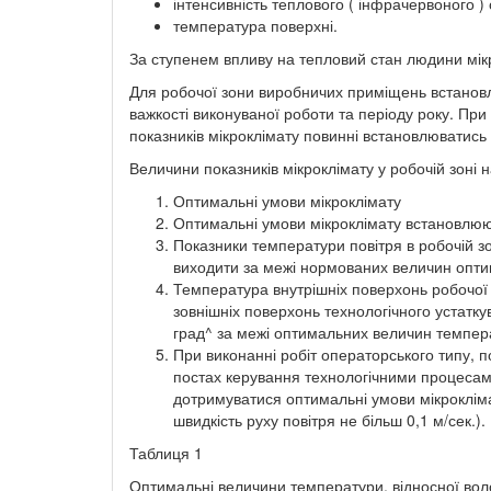
інтенсивність теплового ( інфрачервоного )
температура поверхні.
За ступенем впливу на тепловий стан людини мікр
Для робочої зони виробничих приміщень встановл
важкості виконуваної роботи та періоду року. При о
показників мікроклімату повинні встановлюватись
Величини показників мікроклімату у робочій зоні нав
Оптимальні умови мікроклімату
Оптимальні умови мікроклімату встановлюют
Показники температури повітря в робочій зо
виходити за межі нормованих величин оптима
Температура внутрішніх поверхонь робочої зо
зовнішніх поверхонь технологічного устатк
град^ за межі оптимальних величин температу
При виконанні робіт операторського типу, п
постах керування технологічними процесами
дотримуватися оптимальні умови мікрокліма
швидкість руху повітря не більш 0,1 м/сек.).
Таблиця 1
Оптимальні величини температури, відносної волог