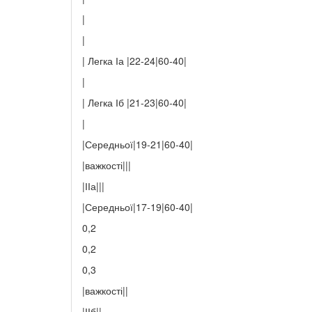
|
|
| Легка Іа |22-24|60-40|
|
| Легка Іб |21-23|60-40|
|
|Середньої|19-21|60-40|
|важкості|||
|ІІа|||
|Середньої|17-19|60-40|
0,2
0,2
0,3
|важкості||
|ІІб||