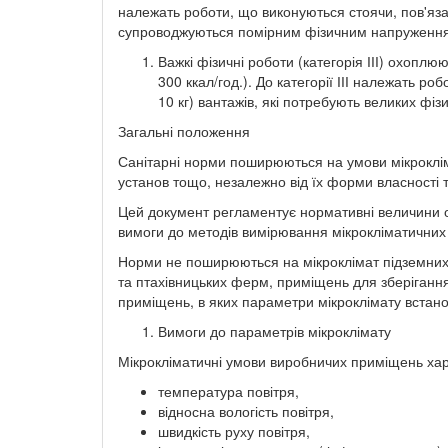
належать роботи, що виконуються стоячи, пов'яза
супроводжуються помірним фізичним напруженн
Важкі фізичні роботи (категорія ІІІ) охоплю
300 ккал/год.). До категорії ІІІ належать 
10 кг) вантажів, які потребують великих фіз
Загальні положення
Санітарні норми поширюються на умови мікроклім
установ тощо, незалежно від їх форми власності 
Цей документ регламентує нормативні величини о
вимоги до методів вимірювання мікрокліматичних п
Норми не поширюються на мікроклімат підземних 
та птахівницьких ферм, приміщень для зберігання с
приміщень, в яких параметри мікроклімату встано
Вимоги до параметрів мікроклімату
Мікрокліматичні умови виробничих приміщень ха
температура повітря,
відносна вологість повітря,
швидкість руху повітря,