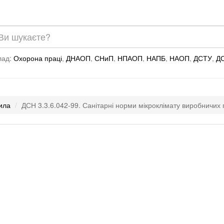
лад:
Охорона праці
,
ДНАОП
,
СНиП
,
НПАОП
,
НАПБ
,
НАОП
,
ДСТУ
,
Д
вила
ДСН 3.3.6.042-99. Санітарні норми мікроклімату виробничих