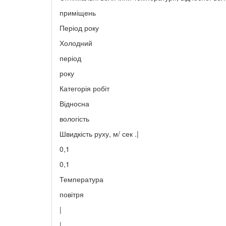
приміщень
Період року
Холодний
період
року
Категорія робіт
Відносна
вологість
Швидкість руху, м/ сек .|
0,1
0,1
Температура
повітря
|
|