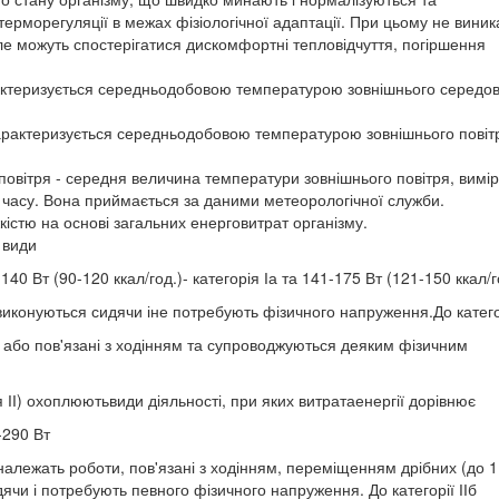
рморегуляції в межах фізіологічної адаптації. При цьому не виник
е можуть спостерігатися дискомфортні тепловідчуття, погіршення
арактеризується середньодобовою температурою зовнішнього серед
характеризується середньодобовою температурою зовнішнього повіт
овітря - середня величина температури зовнішнього повітря, вимір
и часу. Вона приймається за даними метеорологічної служби.
кістю на основі загальних енерговитрат організму.
 види
140 Вт (90-120 ккал/год.)- категорія Іа та 141-175 Вт (121-150 ккал/г
о виконуються сидячи іне потребують фізичного напруження.До катего
 або пов'язані з ходінням та супроводжуються деяким фізичним
я ІІ) охоплюютьвиди діяльності, при яких витратаенергії дорівнює
-290 Вт
ІІа належать роботи, пов'язані з ходінням, переміщенням дрібних (до 1 
ячи і потребують певного фізичного напруження. До категорії ІІб