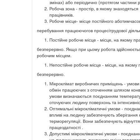
змінах) або періодично (протягом частини р
Робоча зона - простір, в якому знаходяться
працівників.
Робоче місце- місце постійного аботимчасо
перебування працюючогов процесітрудової діяльн
Постійне робоче місце - місце, на якому 
безперервно. Якщо при цьому робота здійснюється
робочим місцем.
Непостійне робоче місце - місце, на яко
безперервно.
Мікроклімат виробничих приміщень - умови
обмін працюючих з оточенням шляхом конвек
умови визначаються поєднанням температури
оточуючих людину поверхонь та інтенсивні
Оптимальні мікрокліматичні умови - поєдна
впливі на людину забезпечують зберігання н
терморегуляції. Вони забезпечують відчутт
працездатності .
Допустимі мікрокліматичні умови - поєднан
на людину можуть викликати зміни тепловог