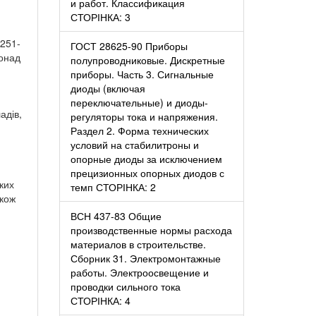
и работ. Классификация
СТОРІНКА: 3
(251-
ГОСТ 28625-90 Приборы
понад
полупроводниковые. Дискретные
приборы. Часть 3. Сигнальные
диоды (включая
переключательные) и диоды-
адів,
регуляторы тока и напряжения.
Раздел 2. Форма технических
условий на стабилитроны и
опорные диоды за исключением
прецизионных опорных диодов с
ких
темп СТОРІНКА: 2
акож
ВСН 437-83 Общие
производственные нормы расхода
материалов в строительстве.
Сборник 31. Электромонтажные
работы. Электроосвещение и
проводки сильного тока
СТОРІНКА: 4