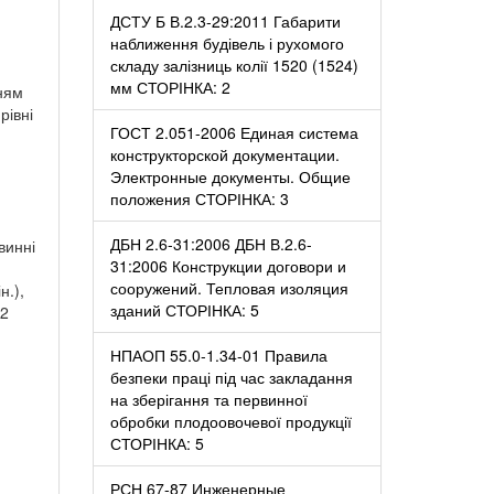
ДСТУ Б В.2.3-29:2011 Габарити
наближення будівель і рухомого
складу залізниць колії 1520 (1524)
мм СТОРІНКА: 2
ням
рівні
ГОСТ 2.051-2006 Единая система
конструкторской документации.
Электронные документы. Общие
положения СТОРІНКА: 3
ДБН 2.6-31:2006 ДБН В.2.6-
винні
31:2006 Конструкции договори и
сооружений. Тепловая изоляция
н.),
зданий СТОРІНКА: 5
 2
НПАОП 55.0-1.34-01 Правила
безпеки праці під час закладання
на зберігання та первинної
обробки плодоовочевої продукції
СТОРІНКА: 5
РСН 67-87 Инженерные