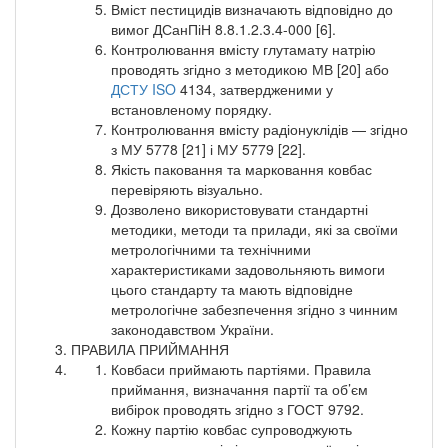
Вміст пестицидів визначають відповідно до
вимог ДСанПіН 8.8.1.2.3.4-000 [6].
Контролювання вмісту глутамату натрію
проводять згідно з методикою МВ [20] або
ДСТУ ISO
4134, затвердженими у
встановленому порядку.
Контролювання вмісту радіонуклідів — згідно
з МУ 5778 [21] і МУ 5779 [22].
Якість паковання та марковання ковбас
перевіряють візуально.
Дозволено використовувати стандартні
методики, методи та прилади, які за своїми
метрологічними та технічними
характеристиками задовольняють вимоги
цього стандарту та мають відповідне
метрологічне забезпечення згідно з чинним
законодавством України.
ПРАВИЛА ПРИЙМАННЯ
Ковбаси приймають партіями. Правила
приймання, визначання партії та об’єм
вибірок проводять згідно з ГОСТ 9792.
Кожну партію ковбас супроводжують