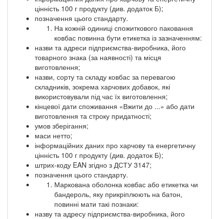
цінність 100 г продукту (див. додаток Б);
позначення цього стандарту.
На кожній одиниці спожиткового паковання
ковбас повинна бути етикетка із зазначенням:
назви та адреси підприємства-виробника, його
товарного знака (за наявності) та місця
виготовлення;
назви, сорту та складу ковбас за перевагою
складників, зокрема харчових добавок, які
використовували під час їх виготовлення;
кінцевої дати споживання «Вжити до ...» або дати
виготовлення та строку придатності;
умов зберігання;
маси нетто;
інформаційних даних про харчову та енергетичну
цінність 100 г продукту (див. додаток Б);
штрих-коду EAN згідно з ДСТУ 3147;
позначення цього стандарту.
Маркована оболонка ковбас або етикетка чи
бандероль, яку прикріплюють на батон,
повинні мати такі познаки:
назву та адресу підприємства-виробника, його