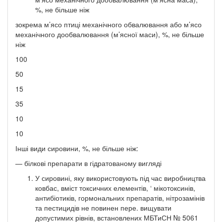
%, не більше ніж
зокрема м’ясо птиці механічного обвалювання або м’ясо
механічного дообвалювання (м’ясної маси), %, не більше
ніж
100
50
15
35
10
10
Інші види сировини, %, не більше ніж:
— білкові препарати в гідратованому вигляді
У сировині, яку використовують під час виробництва
ковбас, вміст токсичних елементів, ‘ мікотоксинів,
антибіотиків, гормональних препаратів, нітрозамінів
та пестицидів не повинен пере. вищувати
допустимих рівнів, встановлених МБТиСН № 5061