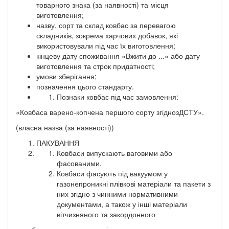
товарного знака (за наявності) та місця
виготовлення;
назву, сорт та склад ковбас за перевагою
складників, зокрема харчових добавок, які
використовували під час їх виготовлення;
кінцеву дату споживання «Вжити до ...» або дату
виготовлення та строк придатності;
умови зберігання;
позначення цього стандарту.
Познаки ковбас під час замовлення:
«Ковбаса варено-копчена першого сорту згіднозДСТУ».
(власна назва (за наявності))
ПАКУВАННЯ
Ковбаси випускають ваговими або
фасованими.
Ковбаси фасують під вакуумом у
газонепроникні плівкові матеріали та пакети з
них згідно з чинними нормативними
документами, а також у інші матеріали
вітчизняного та закордонного