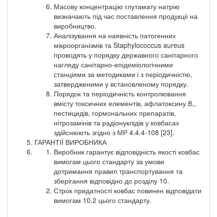
Масову концентрацію глутамату натрію
визначають під час поставлення продукції на
виробництво.
Аналізування на наявність патогенних
мікроорганізмів та Staphylococcus aureus
проводять у порядку державного санітарного
нагляду санітарно-епідеміологічними
станціями за методиками і з періодичністю,
затвердженими у встановленому порядку.
Порядок та періодичність контролювання
вмісту токсичних елементів, афлатоксину В,,
пестицидів, гормональних препаратів,
нітрозамінів та радіонуклідів у ковбасах
здійснюють згідно з МР 4.4.4-108 [23].
ГАРАНТІЇ ВИРОБНИКА
Виробник гарантує відповідність якості ковбас
вимогам цього стандарту за умови
дотримання правил транспортування та
зберігання відповідно до розділу 10.
Строк придатності ковбас повинен відповідати
вимогам 10.2 цього стандарту.