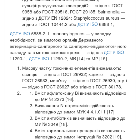
сульфітредукувальні клостридіО — згідно з ГОСТ
9958 або ГОСТ 30518, ГОСТ 29185; Salmonella —
згідно з ДСТУ EN 12824; Staphylococcus aureus —
згідно з ГОСТ 10444.2 або
ДСТУ ISO
6888-1,
ДСТУ ISO
6888-2; L. monocytogenes — у випадку
необхідності, за вимогою органів Державного
ветеринарно-санітарного та санітарно-епідеміологічного
нагляду та з метою самоконтролю — згідно з
ДСТУ ISO
11290-1,
ДСТУ ISO
11290-2, MB [14] та МР [15].
Масову частку токсичних елементів визначають:
свинцю — згідно з ГОСТ 26932; кадмію — згідно з
ГОСТ 26933; миш'яку — згідно з ГОСТ 26930; ртуті
— згідно з ГОСТ 26927 або згідно з ГОСТ 30178.
Вміст афлатоксину Ві визначають відповідно
до МР № 2273 [16].
Визначання N-нітрозамінів здійснюють
відповідно до вимог МУК 4.4.1.011 [17].
Вміст антибіотиків визначають відповідно до
МУ № 3049 [18].
Вміст гормональних препаратів визначають
відповідно до вимог інструкції № 3202 [19].