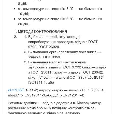
8 діб;
за температури не вище ніж 8 °С — не більше ніж
10 діб;
за температури не вище ніж 6 °С — не більше ніж
20 діб.
МЕТОДИ КОНТРОЛЮВАННЯ
Відбирання проб, готування до
випробовування проводять згідно з ГОСТ
9792, ГОСТ 26929.
Визначання органолептичних показників —
згідно з ГОСТ 9959.
Визначання масової частки вологи
здійснюють згідно з ГОСТ 9793; білка — згідно
з ГОСТ 25011 ; жиру — згідно з ГОСТ 23042;
кухонної солі — згідно зГОСТ 9957,абоДСТУ
ISO1841-1, або
ДСТУ ISO
1841-2; нітриту натрію — згщно з ГОСТ 8558.1,
абоДСТУ ENV12014-3,або ДСТУENV12014-4;
кісткових домішок — згідно з додатком в. Масову частку
рослинних білків або їхніх похідних контролюють за
фактичною закладкою згідно з рецептурою.