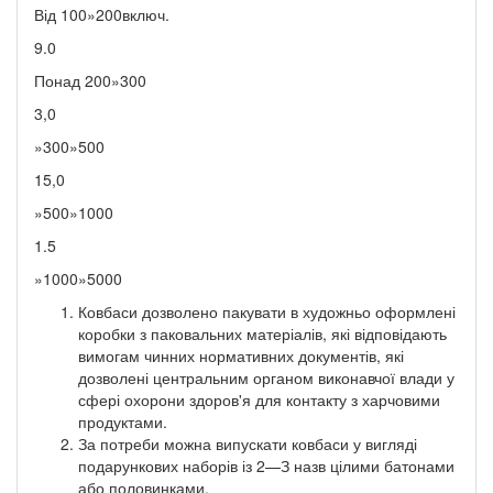
Від 100»200включ.
9.0
Понад 200»300
3,0
»300»500
15,0
»500»1000
1.5
»1000»5000
Ковбаси дозволено пакувати в художньо оформлені
коробки з паковальних матеріалів, які відповідають
вимогам чинних нормативних документів, які
дозволені центральним органом виконавчої влади у
сфері охорони здоров'я для контакту з харчовими
продуктами.
За потреби можна випускати ковбаси у вигляді
подарункових наборів із 2—З назв цілими батонами
або половинками.