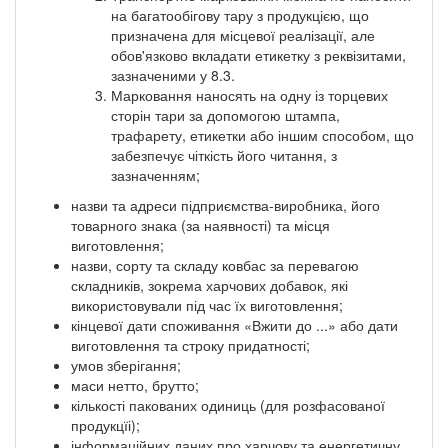
на багатообігову тару з продукцією, що
призначена для місцевої реалізації, але
обов'язково вкладати етикетку з реквізитами,
зазначеними у 8.3.
Марковання наносять на одну із торцевих
сторін тари за допомогою штампа,
трафарету, етикетки або іншим способом, що
забезпечує чіткість його читання, з
зазначенням;
назви та адреси підприємства-виробника, його
товарного знака (за наявності) та місця
виготовлення;
назви, сорту та складу ковбас за перевагою
складників, зокрема харчових добавок, які
використовували під час їх виготовлення;
кінцевої дати споживання «Вжити до ...» або дати
виготовлення та строку придатності;
умов зберігання;
маси нетто, брутто;
кількості пакованих одиниць (для розфасованої
продукцїі);
інформаційних даних про харчову та енергетичну