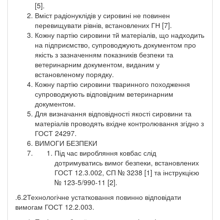
[5].
Вміст радіонуклідів у сировині не повинен
перевищувати рівнів, встановлених ГН [7].
Кожну партію сировини тй матеріалів, що надходить
на підприємство, супроводжують документом про
якість з зазначенням показників безпеки та
ветеринарним документом, виданим у
встановленому порядку.
Кожну партію сировини тваринного походження
супроводжують відповідним ветеринарним
документом.
Для визначання відповідності якості сировини та
матеріалів проводять вхідне контролювання згідно з
ГОСТ 24297.
ВИМОГИ БЕЗПЕКИ
Під час виробляння ковбас слід
дотримуватись вимог безпеки, встановлених
ГОСТ 12.3.002, СП № 3238 [1] та інструкцією
№ 123-5/990-11 [2].
.6.2Технологічне устатковання повинно відповідати
вимогам ГОСТ 12.2.003.