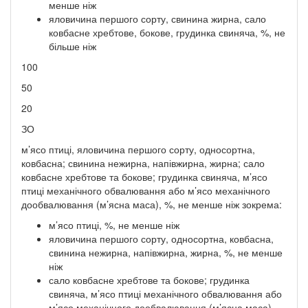
менше ніж
яловичина першого сорту, свинина жирна, сало
ковбасне хребтове, бокове, грудинка свиняча, %, не
більше ніж
100
50
20
ЗО
м’ясо птиці, яловичина першого сорту, односортна,
ковбасна; свинина нежирна, напівжирна, жирна; сало
ковбасне хребтове та бокове; грудинка свиняча, м’ясо
птиці механічного обвалювання або м’ясо механічного
дообвалювання (м’ясна маса), %, не менше ніж зокрема:
м’ясо птиці, %, не менше ніж
яловичина першого сорту, односортна, ковбасна,
свинина нежирна, напівжирна, жирна, %, не менше
ніж
сало ковбасне хребтове та бокове; грудинка
свиняча, м’ясо птиці механічного обвалювання або
м’ясо механічного дообвалювання (м’ясна маса),