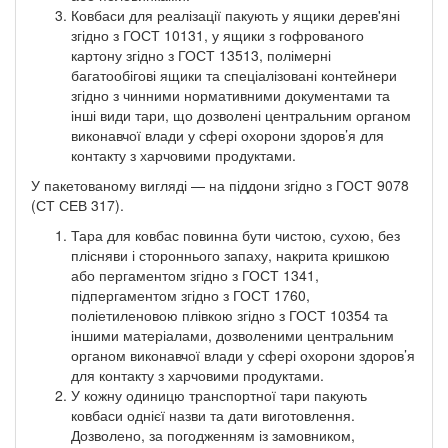
Ковбаси для реалізації пакують у ящики дерев'яні
згідно з ГОСТ 10131, у ящики з гофрованого
картону згідно з ГОСТ 13513, полімерні
багатообігові ящики та спеціалізовані контейнери
згідно з чинними нормативними документами та
інші види тари, що дозволені центральним органом
виконавчої влади у сфері охорони здоров’я для
контакту з харчовими продуктами.
У пакетованому вигляді — на піддони згідно з ГОСТ 9078
(СТ СЕВ 317).
Тара для ковбас повинна бути чистою, сухою, без
плісняви і стороннього запаху, накрита кришкою
або пергаментом згідно з ГОСТ 1341,
підпергаментом згідно з ГОСТ 1760,
поліетиленовою плівкою згідно з ГОСТ 10354 та
іншими матеріалами, дозволеними центральним
органом виконавчої влади у сфері охорони здоров’я
для контакту з харчовими продуктами.
У кожну одиницю транспортної тари пакують
ковбаси однієї назви та дати виготовлення.
Дозволено, за погодженням із замовником,