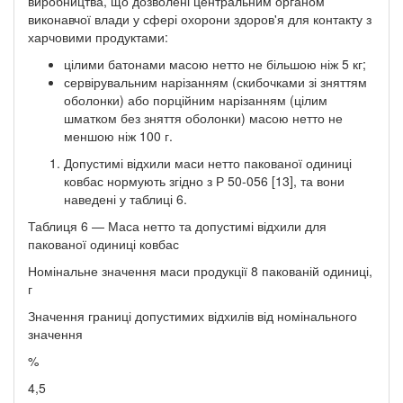
виробництва, що дозволені центральним органом
виконавчої влади у сфері охорони здоров'я для контакту з
харчовими продуктами:
цілими батонами масою нетто не більшою ніж 5 кг;
сервірувальним нарізанням (скибочками зі зняттям
оболонки) або порційним нарізанням (цілим
шматком без зняття оболонки) масою нетто не
меншою ніж 100 г.
Допустимі відхили маси нетто пакованої одиниці
ковбас нормують згідно з Р 50-056 [13], та вони
наведені у таблиці 6.
Таблиця 6 — Маса нетто та допустимі відхили для
пакованої одиниці ковбас
Номінальне значення маси продукції 8 пакованій одиниці,
г
Значення границі допустимих відхилів від номінального
значення
%
4,5