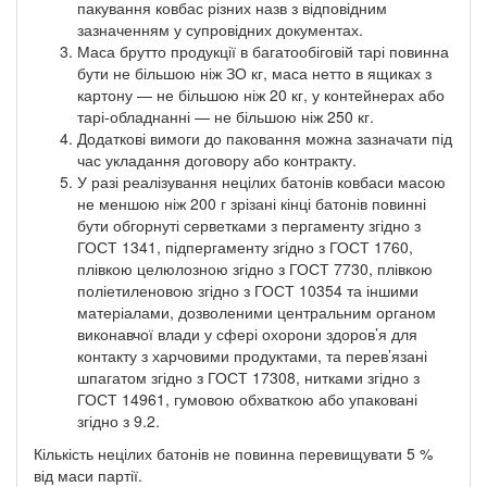
пакування ковбас різних назв з відповідним
зазначенням у супровідних документах.
Маса брутто продукції в багатообіговій тарі повинна
бути не більшою ніж ЗО кг, маса нетто в ящиках з
картону — не більшою ніж 20 кг, у контейнерах або
тарі-обладнанні — не більшою ніж 250 кг.
Додаткові вимоги до паковання можна зазначати під
час укладання договору або контракту.
У разі реалізування нецілих батонів ковбаси масою
не меншою ніж 200 г зрізані кінці батонів повинні
бути обгорнуті серветками з пергаменту згідно з
ГОСТ 1341, підпергаменту згідно з ГОСТ 1760,
плівкою целюлозною згідно з ГОСТ 7730, плівкою
поліетиленовою згідно з ГОСТ 10354 та іншими
матеріалами, дозволеними центральним органом
виконавчої влади у сфері охорони здоров’я для
контакту з харчовими продуктами, та перев’язані
шпагатом згідно з ГОСТ 17308, нитками згідно з
ГОСТ 14961, гумовою обхваткою або упаковані
згідно з 9.2.
Кількість нецілих батонів не повинна перевищувати 5 %
від маси партії.