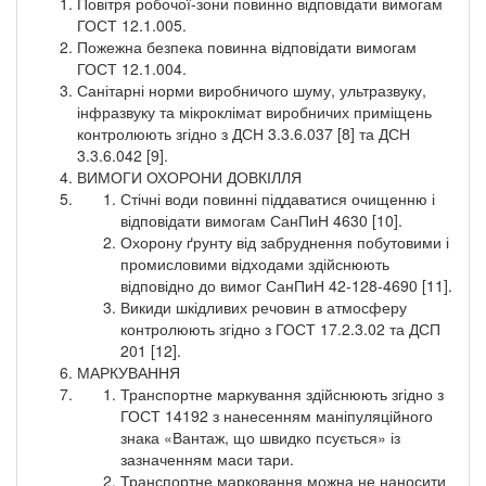
Повітря робочої-зони повинно відповідати вимогам
ГОСТ 12.1.005.
Пожежна безпека повинна відповідати вимогам
ГОСТ 12.1.004.
Санітарні норми виробничого шуму, ультразвуку,
інфразвуку та мікроклімат виробничих приміщень
контролюють згідно з ДСН 3.3.6.037 [8] та ДСН
3.3.6.042 [9].
ВИМОГИ ОХОРОНИ ДОВКІЛЛЯ
Стічні води повинні піддаватися очищенню і
відповідати вимогам СанПиН 4630 [10].
Охорону ґрунту від забруднення побутовими і
промисловими відходами здійснюють
відповідно до вимог СанПиН 42-128-4690 [11].
Викиди шкідливих речовин в атмосферу
контролюють згідно з ГОСТ 17.2.3.02 та ДСП
201 [12].
МАРКУВАННЯ
Транспортне маркування здійснюють згідно з
ГОСТ 14192 з нанесенням маніпуляційного
знака «Вантаж, що швидко псується» із
зазначенням маси тари.
Транспортне марковання можна не наносити