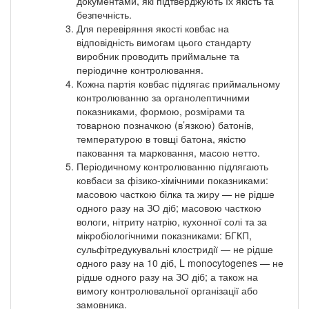
документами, які підтверджують їх якість та
безпечність.
Для перевіряння якості ковбас на
відповідність вимогам цього стандарту
виробник проводить приймальне та
періодичне контролювання.
Кожна партія ковбас підлягає приймальному
контролюванню за органолептичними
показниками, формою, розмірами та
товарною позначкою (в’язкою) батонів,
температурою в товщі батона, якістю
паковання та марковання, масою нетто.
Періодичному контролюванню підлягають
ковбаси за фізико-хімічними показниками:
масовою часткою білка та жиру — не рідше
одного разу на ЗО діб; масовою часткою
вологи, нітриту натрію, кухонної солі та за
мікробіологічними показниками: БГКП,
сульфітредукувальні клостридії — не рідше
одного разу на 10 діб, L monocytogenes — не
рідше одного разу на ЗО діб; а також на
вимогу контролювальної організації або
замовника.