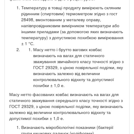
Температуру в товщі продукту вимірюють скляним
рідинним (спиртовим) термометром згідно з гост
28498, вмонтованим у металеву оправу,
напівпровідниковим вимірником температури або
іншими приладами (за допомогою яких визначають
температуру) з допустимою похибкою вимірювання
± 1 °С.
Масу нетто і брутто вагових ковбас
визначають на вагах для статичного
зважування звичайного класу точності згідно з
ГОСТ 29329, з ціною повіряльної поділки, яку
визначають залежно від величини
контролювального відхилу та допустимої
похибки ± 1,0 е.
Масу нетто фасованих ковбас визначають на вагах для
статичного зважування середнього класу точності згідно з
ГОСТ 29329, з ціною повіряльної поділки, яку визначають
залежно від величини контролювального відхилу та
допустимої похибки ± 1,0 е.
Визначають мікробіологічні показники (бактерії
групи кишкових паличок (коліформи),