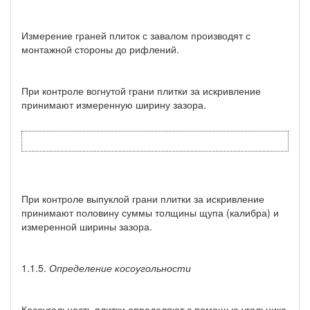
Измерение граней плиток с завалом производят с
монтажной стороны до рифлений.
При контроле вогнутой грани плитки за искривление
принимают измеренную ширину зазора.
При контроле выпуклой грани плитки за искривление
принимают половину суммы толщины щупа (калибра) и
измеренной ширины зазора.
1.1.5.
Определение косоугольности
Косоугольность плитки определяют с помощью угольника