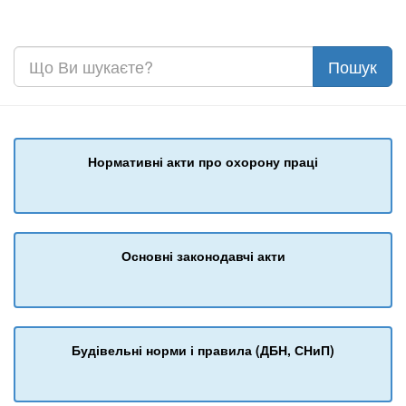
Нормативні акти про охорону праці
Основні законодавчі акти
Будівельні норми і правила (ДБН, СНиП)