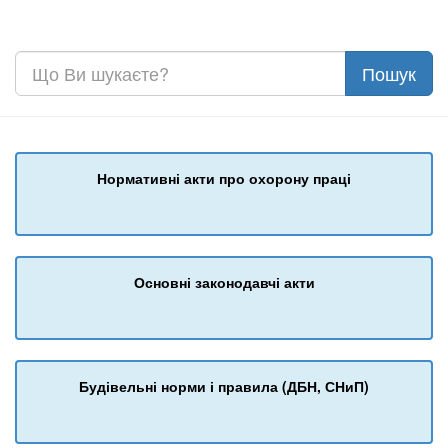
Нормативні акти про охорону праці
Основні законодавчі акти
Будівельні норми і правила (ДБН, СНиП)