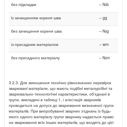
без пiдкладки
– №b
iз зачищенням кореня шва
– gg
без зачищення кореня шва
– №g
із присадним матеріалом
– wm
без присадного матеріалу
– №m
3.2.3. Для зменшення технiчно рiвнозначних перевiрок
зварюванi матерiали, що мають подiбнi металургiйнi та
зварювально-технологiчнi характеристики, об'єднанi в
групи, викладені в таблиці 1, і атестацiя зварникiв
проводиться на допуск до зварювання визначеної групи
матерiалiв. При випробуваннi зварних з'єднань iз будь-
якого одного матерiалу групи зварнику надається право
на зварювання всiх iнших матерiалiв, що входять до цiєї