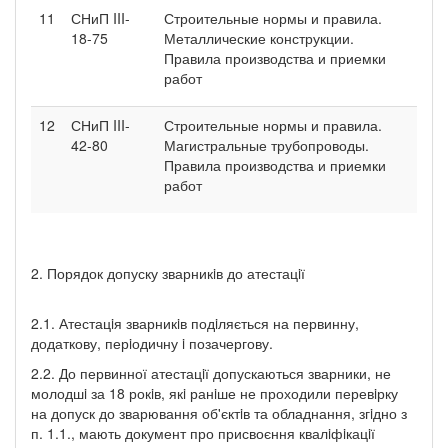
11
СНиП III-
Строительные нормы и правила.
18-75
Металлические конструкции.
Правила производства и приемки
работ
12
СНиП III-
Строительные нормы и правила.
42-80
Магистральные трубопроводы.
Правила производства и приемки
работ
2. Порядок допуску зварникiв до атестацiї
2.1. Атестацiя зварникiв подiляється на первинну,
додаткову, перiодичну i позачергову.
2.2. До первинної атестацiї допускаються зварники, не
молодшi за 18 рокiв, якi ранiше не проходили перевiрку
на допуск до зварювання об'єктiв та обладнання, згiдно з
п. 1.1., мають документ про присвоєння квалiфiкацiї