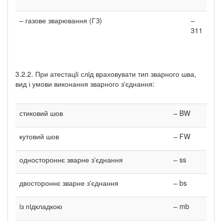
– газове зварювання (ГЗ)
–
311
3.2.2. При атестацiї слiд враховувати тип зварного шва,
вид і умови виконання зварного з'єднання:
стиковий шов
– BW
кутовий шов
– FW
одностороннє зварне з'єднання
– ss
двостороннє зварне з'єднання
– bs
iз пiдкладкою
– mb