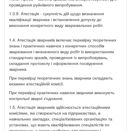
проведення руйнiвного випробування.
1.3.9. Атестацiя - сукупнiсть дiй щодо визначення
кваліфікації зварника і встановлення допуску до
виконання конкретного виду зварювальних робіт.
1.4. Атестацiя зварникiв включає перевiрку теоретичних
знань i практичних навичок з конкретних способiв
зварювання i визначеного виду робiт iз використанням
стандартних зразкiв, проведення їх випробовувань,
складання протоколу і оформлення посвідчення
зварника.
При перевiрцi теоретичних знань зварники складають
екзамен атестацiйнiй комiсiї.
При перевiрцi практичних навичок зварники виконують
контрольнi зварнi з'єднання.
1.5. Атестацiя зварникiв здiйснюється атестацiйними
комiсiями, які створюються на пiдприємствах, в
навчальних закладах, спецiалiзованих органiзацiях та
установах, що мають квалiфi­кованих спецiалiстiв по
зварюванню, а також необхiдну для пiдготовки i