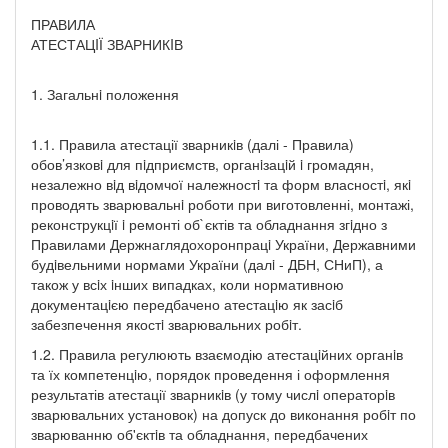
ПРАВИЛА
АТЕСТАЦIЇ ЗВАРНИКIВ
1. Загальнi положення
1.1. Правила атестації зварникiв (далі - Правила)
обов’язковi для пiдприємств, органiзацiй i громадян,
незалежно вiд вiдомчої належностi та форм власностi, якi
проводять зварювальнi роботи при виготовленні, монтажі,
реконструкцiї i ремонті об`єктів та обладнання згiдно з
Правилами Держнаглядохоронпрацi України, Державними
будiвельними нормами України (далi - ДБН, СНиП), а
також у всiх iнших випадках, коли нормативною
документацiєю передбачено атестацiю як засiб
забезпечення якостi зварювальних робiт.
1.2. Правила регулюють взаємодію атестацiйних органiв
та їх компетенцiю, порядок проведення і оформлення
результатів атестації зварникiв (у тому числi операторiв
зварювальних установок) на допуск до виконання робiт по
зварюванню об'єктiв та обладнання, передбачених