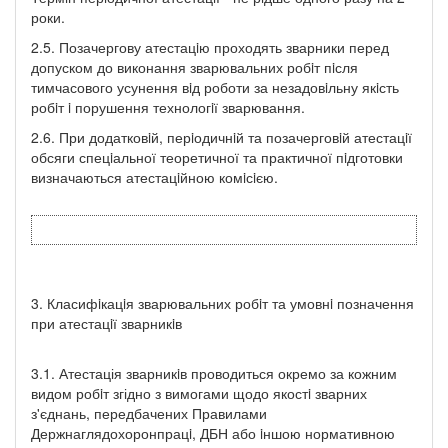
роки.
2.5. Позачергову атестацiю проходять зварники перед
допуском до виконання зварювальних робiт пiсля
тимчасового усунення вiд роботи за незадовiльну якiсть
робiт i порушення технологiї зварювання.
2.6. При додатковiй, перiодичнiй та позачерговiй атестацiї
обсяги спецiальної теоретичної та практичної пiдготовки
визначаються атес­тацiйною комiсiєю.
3. Класифiкацiя зварювальних робiт та умовнi позначення
при атестацiї зварникiв
3.1. Атестація зварникiв проводиться окремо за кожним
видом робiт згідно з вимогами щодо якостi зварних
з'єднань, передбачених Правилами
Держнаглядохоронпрацi, ДБН або iншою нормативною