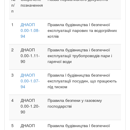
п/
позначення
п
1
ДНАОП
Правила будівництва i безпечної
0.00-1.08-
експлуатації парових та водогрійних
94
котлів
2
ДНАОП
Правила будівництва і безпечної
0.00-1.11-
експлуатації трубопроводів пари і
90
гарячої води
3
ДНАОП
Правила i будівництва безпечної
0.00-1.07-
експлуатацiї посудин, що працюють
94
пiд тиском
4
ДНАОП
Правила безпеки у газовому
0.00-1.20-
господарстві
90
5
ДНАОП
Правила будівництва i безпечної