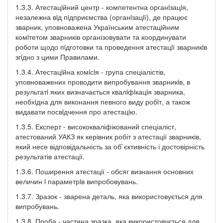
1.3.3. Атестацiйний центр - компетентна органiзацiя,
незалежна вiд пiдприємства (органiзацiї), де працює
зварник, уповноважена Українським атестацiйним
комiтетом зварників організовувати та координувати
роботи щодо пiдготовки та проведення атестацiї зварникiв
згiдно з цими Правилами.
1.3.4. Атестацiйна комiсiя - група спеціалістів,
уповноважених проводити випробування зварникiв, в
результатi яких визначається квалiфiкацiя зварника,
необхiдна для виконання певного виду робiт, а також
видавати посвiдчення про атестацiю.
1.3.5. Експерт - висококваліфікований спеціаліст,
атестований УАКЗ як керівник робіт з атестації зварників,
який несе відповідальність за об`єктивність і достовірність
результатів атестації.
1.3.6. Поширення атестації - обсяг визнання основних
величин i параметрiв випробовувань.
1.3.7. Зразок - зварена деталь, яка використовується для
випробувань.
1.3.8. Проба - частина зразка, яка використовується для