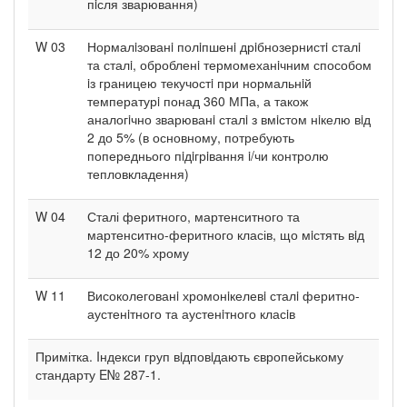
пiсля зварювання)
W 03
Нормалiзованi полiпшенi дрiбнозернистi сталi
та сталi, обробленi термомеханiчним способом
iз границею текучостi при нормальнiй
температурi понад 360 МПа, а також
аналогiчно зварюванi сталi з вмiстом нiкелю вiд
2 до 5% (в основному, потребують
попереднього пiдiгрiвання i/чи контролю
тепловкладення)
W 04
Сталі феритного, мартенситного та
мартенситно-феритного класів, що мiстять вiд
12 до 20% хрому
W 11
Високолегованi хромонiкелевi сталi феритно-
аустенiтного та аустенiтного класiв
Примітка. Iндекси груп вiдповiдають європейському
стандарту E№ 287-1.