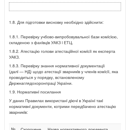
1.8. Для підготовки висновку необхідно здійснити:
1.8.1. Перевiрку учбово-випробовувальної бази комiсiєю,
складеною з фахiвцiв УАКЗ i ЕТЦ.
1.8.2. Атестацiю голови атестацiйної комiсiї як експерта
УАКЗ.
1.8.3. Перевiрку знання нормативної документацiї
(далi — НД) щодо атестацiї зварникiв у членiв комiсiї, яка
проводиться у порядку, встановленому
Держнаглядохоронпрацi України.
1.9. Нормативнi посилання
У даних Правилах використанi дiючi в Українi такi
нормативнi документи, котрими передбачено атестацiю
зварникiв:
№
Скорочене
Назва нормативного документа