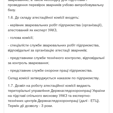
проведення перевiрок зварникiв учбово-випробовувальну
базу.
1.6. До складу атестацiйної комiсiї входять:
- керiвник зварювальних робiт пiдприємства (органiзацiї),
атестований як експерт УАКЗ,
- голова комiсiї;
- спецiалiсти служби зварювальних робiт пiдприємства,
вiдповiдальнi за органiзацiю атестацiї зварникiв;
- представники служби технiчного контролю, вiдповiдальнi
за контроль зварювання;
- представник служби охорони працi пiдприємства.
Склад комісії затверджується наказом по підприємству.
1.7. Дозвiл на роботу атестацiйної комiсiї видають
територiальнi управлiння Держнаглядохоронпрацi України
на пiдставi спiльного висновку УАКЗ та експертно-
технiчних центрiв Держнаглядохоронпрацi (далi - ЕТЦ).
Термiн дiї дозволу - 3 роки.