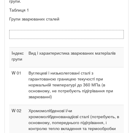
групи.
Таблиця 1
Групи зварюваних сталей
Iндекс
Вид i характеристика зварюваних матерiалiв
групи
W 01
Вуглецевi i низьколегованi сталi з
гарантованою границею текучостi при
нормальнiй температурi до 360 МПа (в
основному, не потребують пiдiгрiвання при
зварюваннi)
W 02
Хромомолiбденовi i/чи
хромомолiбденованадiєвi сталi (потребують, в
основному, попереднього пiдiгрiвання, і
контролю тепло вкладення та термообробки