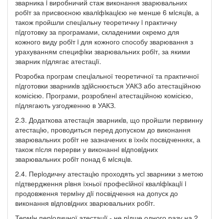
зварника i виробничий стаж виконання зварювальних
робiт за присвоєною квалiфiкацiєю не менше 6 мiсяцiв, а
також пройшли спецiальну теоретичну i практичну
пiдготовку за програмами, складеними окремо для
кожного виду робiт i для кожного способу зварювання з
урахуванням специфiки зварювальних робiт, за якими
зварник пiдлягає атестацiї.
Розробка програм спецiальної теоретичної та практичної
пiдготовки зварникiв здiйснюється УАКЗ або атестаційною
комісією. Програми, розробленi атестаційною комісією,
пiдлягають узгодженню в УАКЗ.
2.3. Додаткова атестацiя зварникiв, що пройшли первинну
атестацiю, проводиться перед допуском до виконання
зварювальних робiт не зазначених в їхнiх посвідченнях, а
також пiсля перерви у виконаннi вiдповiдних
зварювальних робiт понад 6 мiсяцiв.
2.4. Перiодичну атестацiю проходять усi зварники з метою
пiдтвердження рiвня їхньої професiйної квалiфiкацiї i
продовження термiну дiї посвідчення на допуск до
виконання вiдповiдних зварювальних робiт.
Термiн перiодичної атестацiї - не рiдше одного разу на 2