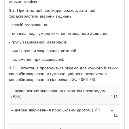
документацiєю.
3.2. При атестацiї необхiдно враховувати такi
характеристики зварних з'єднань:
- спосiб зварювання;
- тип шва, вид і умови виконання зварного з'єднання;
- групу зварюваних матерiалiв;
- вид i розмiри зварюваних деталей;
- положення при зварюваннi.
3.2.1. Атестацiя проводиться окремо для кожного iз таких
способiв зварювання (умовне цифрове позначення
способiв зварювання вiдповiдає ISO 4063-78):
– ручне дугове зварювання покритим електродом
–
(РЗЕ)
111
– дугове зварювання порошковим дротом (ЗП)
–
114
– дугове зварювання пiд флюсом дротяним
–