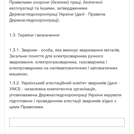
Правилами охорони (безпеки) праці, безпечної
експлуатації та iншими, затвердженими
Держнаглядохоронпрацi України (далi - Правила
Держнаглядохоронпрацi).
1.3. Термiни i визначення
1.3.1. Зварник - особа, яка виконує зварювання металiв.
Загальне поняття для електрозварника ручного
зварювання, електрогазозварника, газозварника i
електрозварника на напiвавтоматичних i автоматичних
машинах.
1.3.2. Український атестацiйний комiтет зварникiв (далі -
УАКЗ) - незалежна компетентна органiзацiя,
уповноважена Держнаглядохоронпрацi України керувати
пiдготовкою i проведенням атестацiї зварникiв згiдно з
цими Правилами.