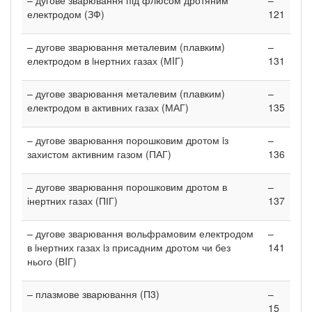
електродом (ЗФ)
121
– дугове зварювання металевим (плавким)
–
електродом в iнертних газах (МIГ)
131
– дугове зварювання металевим (плавким)
–
електродом в активних газах (МАГ)
135
– дугове зварювання порошковим дротом iз
–
захистом активним газом (ПАГ)
136
– дугове зварювання порошковим дротом в
–
інертних газах (ПІГ)
137
– дугове зварювання вольфрамовим електродом
–
в iнертних газах iз присадним дротом чи без
141
нього (ВIГ)
– плазмове зварювання (П3)
–
15