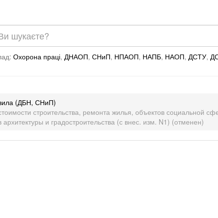
лад:
Охорона праці
,
ДНАОП
,
СНиП
,
НПАОП
,
НАПБ
,
НАОП
,
ДСТУ
,
Д
авила (ДБН, СНиП)
я стоимости строительства, ремонта жилья, объектов социальной с
 архитектуры и градостроительства (с внес. изм. N1) (отменен)