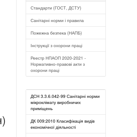
Стандарти (ГОСТ, ДСТУ)
Санітарні норми і правила
Пожежна безпека (НАПБ)
Інструкції з охорони праці
Реестр НПАОП 2020-2021 -
Нормативно-правові акти з
охорони праці
ДСН 3.3.6.042-99 Санітарні норми
мікроклімату виробничих
приміщень
н)
ДК 009:2010 Класифікація видів
економічної діяльності