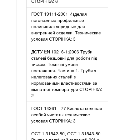
СТОРІНКА: 6
ГОСТ 19111-2001 Изделия
погонажные профильные
поливинилхлоридные для
внутренней отделки. Технические
условия СТОРІНКА: 3
ДСТУ EN 10216-1:2006 Труби
сталеві безшовні для роботи під
тиском. Технічні умови
постачання. Частина 1. Труби з
нелегованих сталей з
нормованими властивостями за
кімнатної температури СТОРІНКА:
2
ГОСТ 14261—77 Кислота соляная
особой чистоты технические
условия СТОРІНКА: 3
ОСТ 1 31542-80, ОСТ 1 31543-80
Винты с потайной головкой 90° с