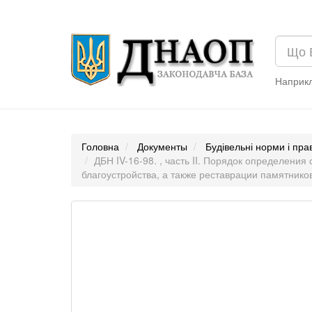
Наприк
Головна
Документы
Будівельні норми і пр
ДБН IV-16-98. , часть II. Порядок определени
благоустройства, а также реставрации памятников