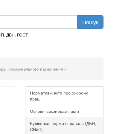
СП
,
ДБН
,
ГОСТ
феры, коммунального назначения и
Нормативні акти про охорону
праці
Основні законодавчі акти
Будівельні норми і правила (ДБН,
СНиП)