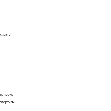
ния и
 норм,
пертизы