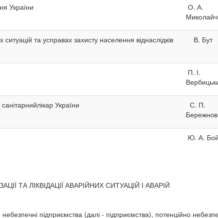
ня України
О. А.
Миколайч
 ситуацій та усправах захисту населення віднаслідків
В. Бут
П. І.
Вербицьк
 санітарнийлікар України
С. П.
Бережно
Ю. А. Бо
ІЇ ТА ЛІКВІДАЦІЇ АВАРІЙНИХ СИТУАЦІЙ І АВАРІЙ
ебезпечні підприємства (далі - підприємства), потенційно небезпе