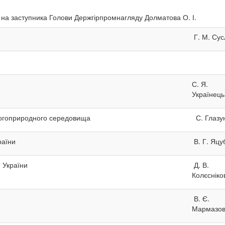
 на заступника Голови Держгірпромнагляду Долматова О. І.
Г. М. Су
С. Я.
Українец
ьогоприродного середовища
С. Глазу
країни
В. Г. Яц
и України
Д. В.
Колєснік
В. Є.
Мармазо