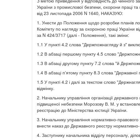
З метою приведення у відповідність до чинного з
України з промислової безпеки, охорони праці та 
від 23 листопада 2006 N 1640, НАКАЗУЮ:
1. Унести до Положення щодо розробки планів локал
Комітету по нагляду за охороною праці України від
за N 424/3717 (далі - Положення), такі зміни:
1.1 У пункті 4.2 слова "Держпожнагляду й з" викл
1.2 В абзаці першому пункту 4.5 слово "Держпожн
1.3 В абзаці другому пункту 7.2 слова "й Держпо
1.4 В абзаці п'ятому пункту 8.3 слова "Державно
1.5 У пункті 4.2 і далі за текстом слово "Держна
відмінку.
2. Начальнику управління організації державного
підвищеної небезпеки Морозову В. М. у встановл
реєстрацію до Міністерства юстиції України.
3. Начальнику управління нормативно-правового 
внести наказ до Державного реєстру нормативно-п
4. Заступнику начальника відділу персоналу, діл