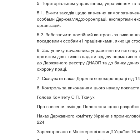
5. Територіальним управлінням, управлінням та в
5.1. Вжити заходів щодо вивчення вимог зазнач
особами Держнаглядохоронпраці, експертами експ
організацій.
5.2. Забезпечити постійний контроль за викона
посадовими особами і працівниками, яких це стос
6. Заступнику начальника управління по нагляду в
протягом двох тижнів надати відділу нормативно-
до Державного реєстру ДНАОП та до банку даних
охорону праці.
7. Скасувати наказ Держнаглядохоронпраці від 14
8. Контроль за виконанням цього наказу покласти 
Голова Комітету С.П. Ткачук
Про внесення змін до Положення щодо розробки план
Наказ Державного комітету України з промислової 
224
Зареєстровано в Міністерстві юстиції України 16 