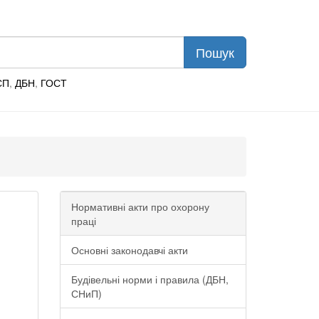
СП
,
ДБН
,
ГОСТ
Нормативні акти про охорону
праці
Основні законодавчі акти
Будівельні норми і правила (ДБН,
СНиП)