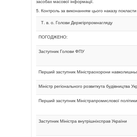
засобах масової інформації.
5. Контроль за виконанням цього наказу покласти
Т. в. о. Голови Держгірпромнагляду
ПОГОДЖЕНО:
Заступник Голови ФПУ
Перший заступник Міністраохорони навколишн
Міністр регіонального розвиткута будівництва У
Перший заступник Міністрапромислової політик
Заступник Міністра внутрішніхсправ України