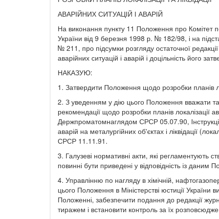
АВАРІЙНИХ СИТУАЦІЙ І АВАРІЙ
На виконання пункту 11 Положення про Комітет п
України від 9 березня 1998 р. № 182/98, і на підст
№ 211, про підсумки розгляду остаточної редакції
аварійних ситуацій і аварій і доцільність його за
НАКАЗУЮ:
1. Затвердити Положення щодо розробки планів лока
2. З уведенням у дію цього Положення вважати та
рекомендації щодо розробки планів локалізації ава
Держпроматомнаглядом СРСР 05.07.90, Інструкці
аварій на металургійних об'єктах і ліквідації (ло
СРСР 11.11.91.
3. Галузеві нормативні акти, які регламентують ств
повинні бути приведені у відповідність із даним 
4. Управлінню по нагляду в хімічній, нафтогазопе
цього Положення в Міністерстві юстиції України в
Положенні, забезпечити подання до редакції жу
тиражем і встановити контроль за їх розповсюдж