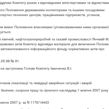
ідділам Комітету разом з відповідними міністерствами та відомства
еного Положення державними інспекторами та іншими посадовими
ертно-технічних центрів, працівниками підприємств, установ,
нням вимог Положення власниками (уповноваженими ними органами)
ується.
 хімічній, нафтогазопереробній та газовій промисловості Янчевій М
правових актів Комітету відповідні матеріали для включення Полож
 автоматизованого інформаційного фонду нормативних актів про
.05.98 № 91.
на заступника Голови Комітету Іванченка В.І.
ів локалізації та ліквідації аварійних ситуацій і аварій
безпеки, охорони праці та гірничого наглядувід 1 жовтня 2007 року
жовтня 2007 р. за N 1176/14443