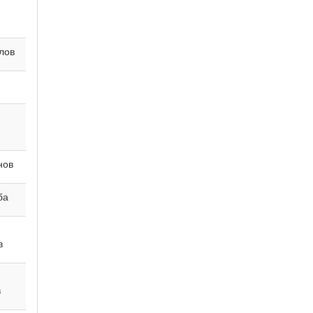
слов
ь
нов
уба
ов
в