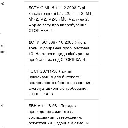
ми:
ДСТУ OIML R 111-2:2008 Гирі
класів точності E1, E2, F1, F2, M1,
M1-2, M2, M2-3 і M3. Частина 2.
Форма звіту про випробування
СТОРІНКА: 4
,
ДСТУ ISO 5667-10:2005 Якість
.Д.
води. Відбирання проб. Частина
ення
10. Настанови щодо відбирання
проб стічних вод СТОРІНКА: 4
ГОСТ 28711-90 Лампы
накаливания для бытового и
аналогичного общего освещения.
Эксплуатационные требования
СТОРІНКА: 3
ДБН А.1.1-3-93 . Порядок
 N
проведения экспертизы,
согласовании, утверждения,
регистрации, издания и отмены