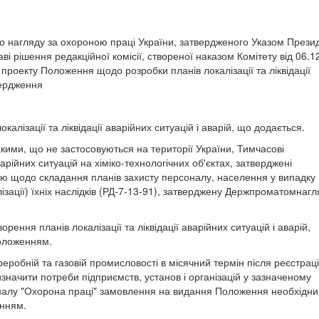
о нагляду за охороною праці України, затвердженого Указом Прези
аві рішення редакційної комісії, створеної наказом Комітету від 06.1
 проекту Положення щодо розробки планів локалізації та ліквідації
твердження
лізації та ліквідації аварійних ситуацій і аварій, що додається.
кими, що не застосовуються на території України, Тимчасові
рійних ситуацій на хіміко-технологічних об'єктах, затверджені
ю щодо складання планів захисту персоналу, населення у випадку
калізації) їхніх наслідків (РД-7-13-91), затверджену Держпроматомнаг
орення планів локалізації та ліквідації аварійних ситуацій і аварій,
Положенням.
реробній та газовій промисловості в місячний термін після реєстраці
изначити потреби підприємств, установ і організацій у зазначеному
рналу "Охорона праці" замовлення на видання Положення необхідн
енням.