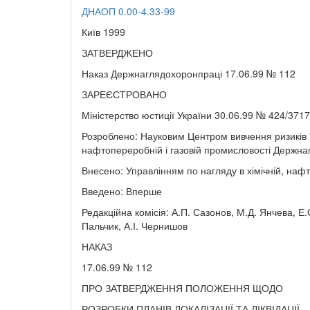
ДНАОП 0.00-4.33-99
Київ 1999
ЗАТВЕРДЖЕНО
Наказ Держнаглядохоронпраці 17.06.99 № 112
ЗАРЕЄСТРОВАНО
Міністерство юстиції України 30.06.99 № 424/3717
Розроблено: Науковим Центром вивчення ризиків "
нафтопереробній і газовій промисловості Держна
Внесено: Управлінням по нагляду в хімічній, наф
Введено: Вперше
Редакційна комісія: А.П. Сазонов, М.Д. Янчева, Е
Пальчик, А.І. Чернишов
НАКАЗ
17.06.99 № 112
ПРО ЗАТВЕРДЖЕННЯ ПОЛОЖЕННЯ ЩОДО
РОЗРОБКИ ПЛАНІВ ЛОКАЛІЗАЦІЇ ТА ЛІКВІДАЦІЇ