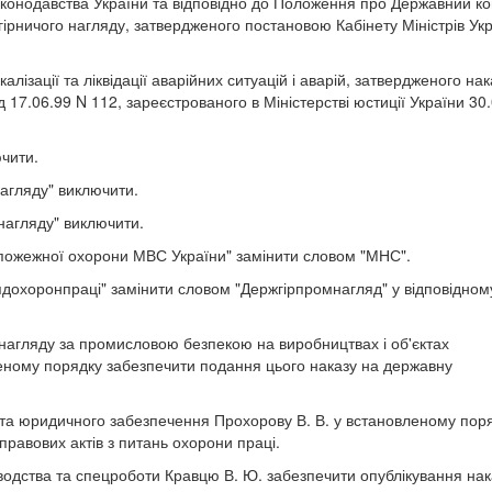
аконодавства України та відповідно до Положення про Державний ко
гірничого нагляду, затвердженого постановою Кабінету Міністрів Ук
ізації та ліквідації аварійних ситуацій і аварій, затвердженого на
 17.06.99 N 112, зареєстрованого в Міністерстві юстиції України 30
ючити.
агляду" виключити.
жнагляду" виключити.
ї пожежної охорони МВС України" замінити словом "МНС".
глядохоронпраці" замінити словом "Держгірпромнагляд" у відповідном
 нагляду за промисловою безпекою на виробництвах і об'єктах
еному порядку забезпечити подання цього наказу на державну
та юридичного забезпечення Прохорову В. В. у встановленому пор
равових актів з питань охорони праці.
оводства та спецроботи Кравцю В. Ю. забезпечити опублікування нак