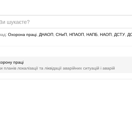
лад:
Охорона праці
,
ДНАОП
,
СНиП
,
НПАОП
,
НАПБ
,
НАОП
,
ДСТУ
,
Д
хорону праці
анів локалізації та ліквідації аварійних ситуацій і аварій