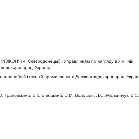
РІЗІКОН" (м. Сєвєродонецьк) і Управлінням по нагляду в хімічній,
глядохоронпраці України
топереробній і газовій промисловості Держнаглядохоронпраці Украї
.О. Грановський, В.К. Бітюцький, С.М. Волошин, Л.О. Мельничук, В.С.