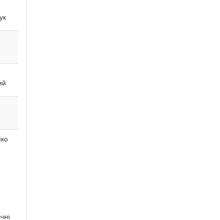
ук
ий
в
йко
чні