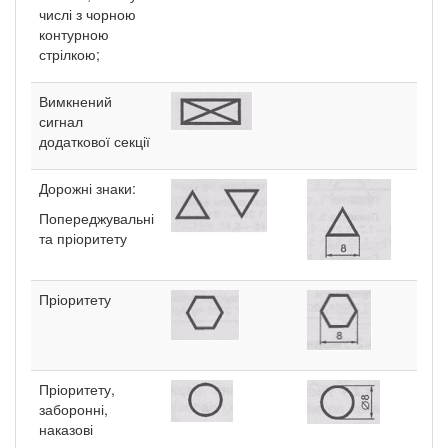
числі з чорною
контурною
стрілкою;
Вимкнений
сигнал
додаткової секції
Дорожні знаки:
Попереджувальні
та пріоритету
Пріоритету
Пріоритету,
заборонні,
наказові