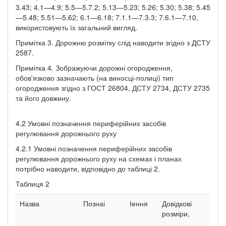
3.43; 4.1—4.9; 5.5—5.7.2; 5.13—5.23; 5.26; 5.30; 5.38; 5.45
—5.48; 5.51—5.62; 6.1—6.18; 7.1.1—7.3.3; 7.6.1—7.10,
використовують їх загальний вигляд.
Примітка 3. Дорожню розмітку слід наводити згідно з ДСТУ
2587.
Примітка 4. Зображуючи дорожні огородження,
обов'язково зазначають (на виносці-полиці) тип
огородження згідно з ГОСТ 26804, ДСТУ 2734, ДСТУ 2735
та його довжину.
4.2 Умовні позначення периферійних засобів
регулювання дорожнього руху
4.2.1 Умовні позначення периферійних засобів
регулювання дорожнього руху на схемах і планах
потрібно наводити, відповідно до таблиці 2.
Таблиця 2
Назва
Познаі
Іення
Довідкові
розміри,