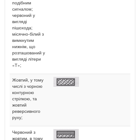
подібним
сигналом;
червоний у
вигляді
пішохода;
місячно-білий з
вимкнутим
нижнім, що
розташований у
вигляді літери
«Т»;
Жовтий, у тому
числі з чорною
контурною
стрілкою, та
жовтий
реверсивного
руху;
Червоний з
жовтим, в тому