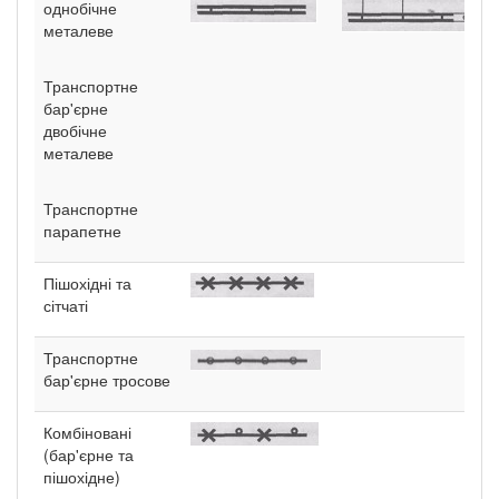
однобічне
металеве
Транспортне
бар'єрне
двобічне
металеве
Транспортне
парапетне
Пішохідні та
сітчаті
Транспортне
бар'єрне тросове
Комбіновані
(бар'єрне та
пішохідне)