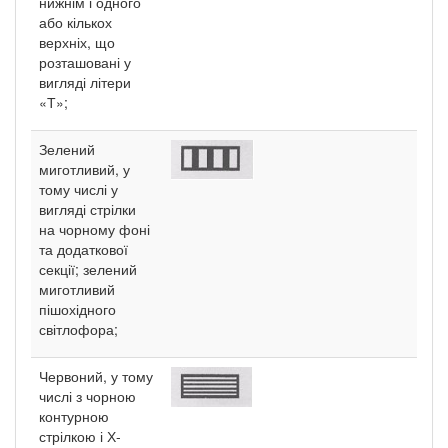
нижнім і одного
або кількох
верхніх, що
розташовані у
вигляді літери
«Т»;
Зелений
миготливий, у
тому числі у
вигляді стрілки
на чорному фоні
та додаткової
секції; зелений
миготливий
пішохідного
світлофора;
Червоний, у тому
числі з чорною
контурною
стрілкою і Х-