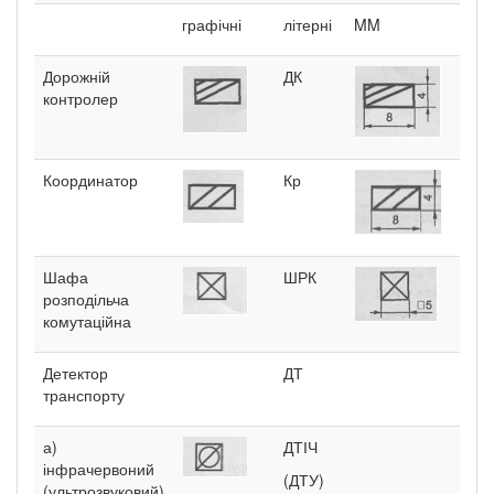
графічні
літерні
MM
Дорожній
ДК
контролер
Координатор
Кр
Шафа
ШРК
розподільча
комутаційна
Детектор
ДТ
транспорту
а)
ДТІЧ
інфрачервоний
(ДТУ)
(ультрозвуковий)