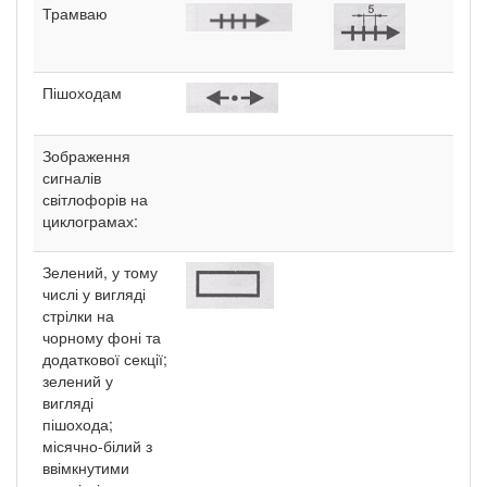
Трамваю
Пішоходам
Зображення
сигналів
світлофорів на
циклограмах:
Зелений, у тому
числі у вигляді
стрілки на
чорному фоні та
додаткової секції;
зелений у
вигляді
пішохода;
місячно-білий з
ввімкнутими