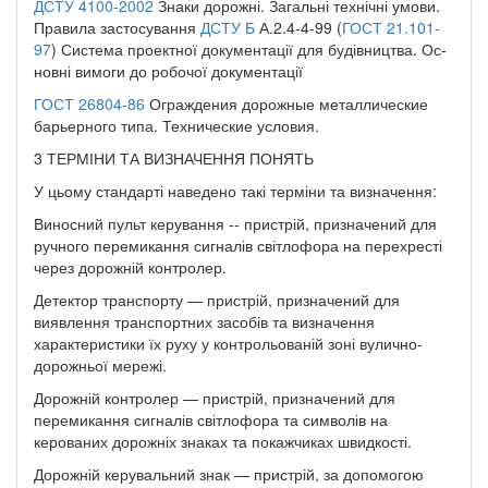
ДСТУ 4100-2002
Знаки дорожні. Загальні технічні умови.
Правила застосування
ДСТУ Б
А.2.4-4-99 (
ГОСТ 21.101-
97
) Система проектної документації для будівництва. Ос­
новні вимоги до робочої документації
ГОСТ 26804-86
Ограждения дорожные металлические
барьерного типа. Технические условия.
3 ТЕРМІНИ ТА ВИЗНАЧЕННЯ ПОНЯТЬ
У цьому стандарті наведено такі терміни та визначення:
Виносний пульт керування -- пристрій, призначений для
ручного перемикання сигналів світлофора на перехресті
через дорожній контролер.
Детектор транспорту — пристрій, призначений для
виявлення транспортних засобів та ви­значення
характеристики їх руху у контрольованій зоні вулично-
дорожньої мережі.
Дорожній контролер — пристрій, призначений для
перемикання сигналів світлофора та сим­волів на
керованих дорожніх знаках та покажчиках швидкості.
Дорожній керувальний знак — пристрій, за допомогою