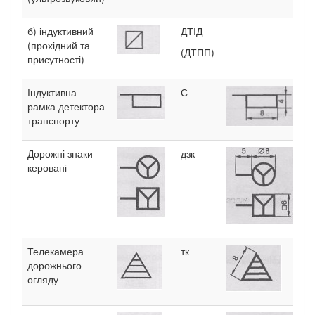
б) індуктивний
ДТІД
(прохідний та
(ДТПП)
присутності)
Індуктивна
С
рамка детектора
транспорту
Дорожні знаки
дзк
керовані
Телекамера
тк
дорожнього
огляду