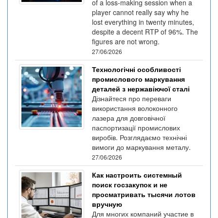
of a loss-making session when a
player cannot really say why he
lost everything in twenty minutes,
despite a decent RTP of 96%. The
figures are not wrong.
27/06/2026
Технологічні особливості
промислового маркування
деталей з нержавіючої сталі
Дізнайтеся про переваги
використання волоконного
лазера для довговічної
паспортизації промислових
виробів. Розглядаємо технічні
вимоги до маркування металу.
27/06/2026
Как настроить системный
поиск госзакупок и не
просматривать тысячи лотов
вручную
Для многих компаний участие в