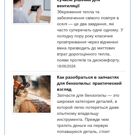
вентиляції
Збереження тепла та
забезпечення свіжого повітря в
оселі — це два завдання, які
часто суперечать одне одному. У
холодну пору року класичне
провітрювання через відчинені
вікна призводить до миттєвих
втрат дорогоцінного тепла,
появи протягів та дискомфорту.
18/06/2026
Как разобраться в запчастях
для бензопилы: практический
взгляд
Запчасти для бензопилы — это
широкая категория деталей, в
которой легко потеряться даже
опытному владельцу
инструмента. Прежде чем
тратить деньги на первую
попавшуюся деталь, стоит