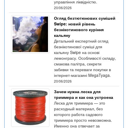
управління ліквідністю.
20/06/2026
Огляд безтютюнових сумішей
Swipe: новий рівень
безнікотинового куріння
кальяну
Детальний експертний огляд
безнікотинової суміші для
кальяну Swipe на основі
лемонграсу. Особливості складу,
смакова палітра, секрети
забивки та переваги покупки в
інтернет-магазині MegaTyaga.
20/06/2026
Зачем нужна леска для
триммера и как она устроена
Леска для триммера — это
расходный материал, без
которого работа садового
триммера просто невозможна.
Именно она отвечает за