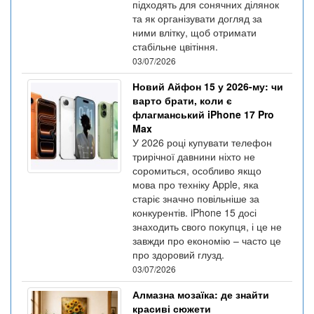
підходять для сонячних ділянок
та як організувати догляд за
ними влітку, щоб отримати
стабільне цвітіння.
03/07/2026
Новий Айфон 15 у 2026-му: чи
варто брати, коли є
флагманський iPhone 17 Pro
Max
У 2026 році купувати телефон
трирічної давнини ніхто не
соромиться, особливо якщо
мова про техніку Apple, яка
старіє значно повільніше за
конкурентів. iPhone 15 досі
знаходить свого покупця, і це не
завжди про економію – часто це
про здоровий глузд.
03/07/2026
Алмазна мозаїка: де знайти
красиві сюжети