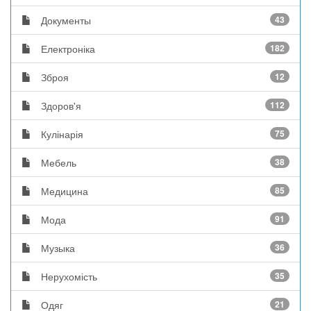
Документы
43
Електроніка
182
Зброя
12
Здоров'я
112
Кулінарія
75
Мебель
38
Медицина
85
Мода
91
Музыка
36
Нерухомість
35
Одяг
21