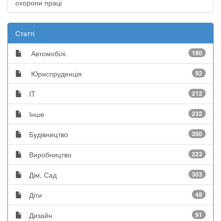
охорони праці
Статті
Автомобілі
180
Юриспруденція
92
IT
212
Інше
232
Будівництво
350
Виробництво
223
Дім, Сад
303
Діти
48
Дизайн
91