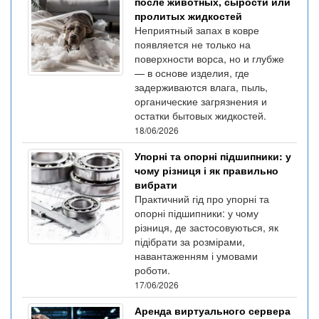
после животных, сырости или
пролитых жидкостей
Неприятный запах в ковре
появляется не только на
поверхности ворса, но и глубже
— в основе изделия, где
задерживаются влага, пыль,
органические загрязнения и
остатки бытовых жидкостей.
18/06/2026
Упорні та опорні підшипники: у
чому різниця і як правильно
вибрати
Практичний гід про упорні та
опорні підшипники: у чому
різниця, де застосовуються, як
підібрати за розмірами,
навантаженням і умовами
роботи.
17/06/2026
Аренда виртуального сервера