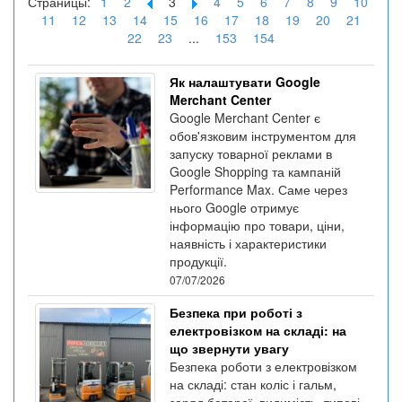
Страницы:
1
2
3
4
5
6
7
8
9
10
11
12
13
14
15
16
17
18
19
20
21
22
23
...
153
154
Як налаштувати Google
Merchant Center
Google Merchant Center є
обов'язковим інструментом для
запуску товарної реклами в
Google Shopping та кампаній
Performance Max. Саме через
нього Google отримує
інформацію про товари, ціни,
наявність і характеристики
продукції.
07/07/2026
Безпека при роботі з
електровізком на складі: на
що звернути увагу
Безпека роботи з електровізком
на складі: стан коліс і гальм,
заряд батареї, видимість, типові