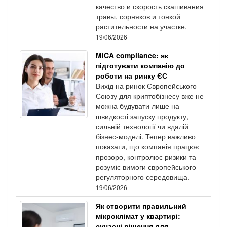
качество и скорость скашивания
травы, сорняков и тонкой
растительности на участке.
19/06/2026
MiCA compliance: як
підготувати компанію до
роботи на ринку ЄС
Вихід на ринок Європейського
Союзу для криптобізнесу вже не
можна будувати лише на
швидкості запуску продукту,
сильній технології чи вдалій
бізнес-моделі. Тепер важливо
показати, що компанія працює
прозоро, контролює ризики та
розуміє вимоги європейського
регуляторного середовища.
19/06/2026
Як створити правильний
мікроклімат у квартирі:
сучасні рішення для