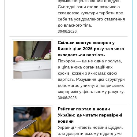
вузькоспеціалізований продукт.
Сьогодні вони стали важливою
складовою культури турботи про
себе та усвідомленого ставлення
до власного тіла.
30/06/2026
Скільки коштує похорон у
Києві: ціни 2026 року та з чого
складається вартість
Похорон — це не одна послуга,
а ціла низка організаційних
кроків, кожен з яких має свою
вартість. Розуміння цієї структури
допомагає уникнути неприємних
сюрпризів у фінальному рахунку.
30/06/2026
Рейтинг порталів новин
України: де читати перевірені
новини
Українці читають новини щодня,
але довіряти всьому підряд уже