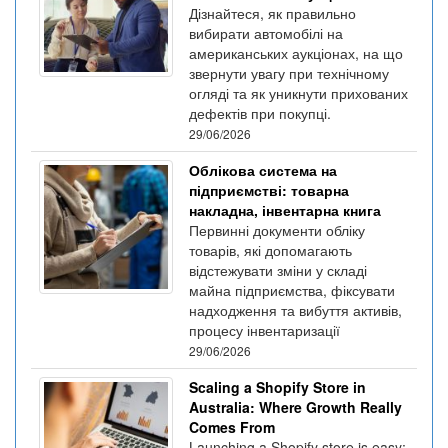
Дізнайтеся, як правильно
вибирати автомобілі на
американських аукціонах, на що
звернути увагу при технічному
огляді та як уникнути прихованих
дефектів при покупці.
29/06/2026
Облікова система на
підприємстві: товарна
накладна, інвентарна книга
Первинні документи обліку
товарів, які допомагають
відстежувати зміни у складі
майна підприємства, фіксувати
надходження та вибуття активів,
процесу інвентаризації
29/06/2026
Scaling a Shopify Store in
Australia: Where Growth Really
Comes From
Launching a Shopify store is easy;