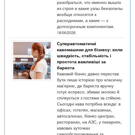
разобраться, что именно вышло
из строя и какие узлы бензопилы
вообще относятся к
расходникам, а какие — к
долгосрочным компонентам.
18/06/2026
Суперавтоматичні
кавомашини для бізнесу: коли
швидкість, стабільність і
простота важливіші за
бариста
Кавовий бізнес давно перестав
бути лише історією про класичну
кав’ярню, де бариста вручну
готує еспресо, збиває молоко й
спілкується з гостями за стійкою.
Сьогодні кава потрібна всюди: в
офісах, готелях, магазинах,
автосалонах, бізнес-центрах,
ресторанах, на АЗС, у пекарнях,
кавових куточках
самообслуговування та