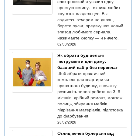
электроникой я усвоил одну
простую истину: техника любит
«пугать» владельцев. Вы
садитесь вечером на диван,
берете пульт, предвкушая новый
эпизод любимого сериала,
нажимаете кнопку — и ничего.
02/03/2026
Як обрати будівельні
інструменти для дому:
базовий набір без переплат
Щоб зібрати практичний
комплект для квартири чи
приватного будинку, спочатку
розпишіть типові роботи на 3–6
місяців: дрібний ремонт, монтаж
полиць, збирання меблів,
підрізання матеріалів, підготовка
до фарбування.
28/02/2026
Огляд печей булерьян від