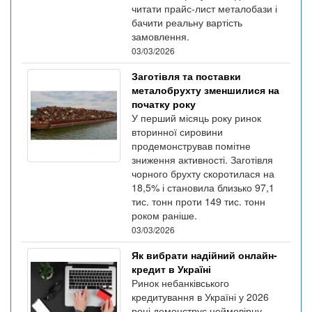
читати прайс-лист металобази і
бачити реальну вартість
замовлення.
03/03/2026
Заготівля та поставки
металобрухту зменшилися на
початку року
У перший місяць року ринок
вторинної сировини
продемонстрував помітне
зниження активності. Заготівля
чорного брухту скоротилася на
18,5% і становила близько 97,1
тис. тонн проти 149 тис. тонн
роком раніше.
03/03/2026
Як вибрати надійний онлайн-
кредит в Україні
Ринок небанківського
кредитування в Україні у 2026
році демонструє неймовірну