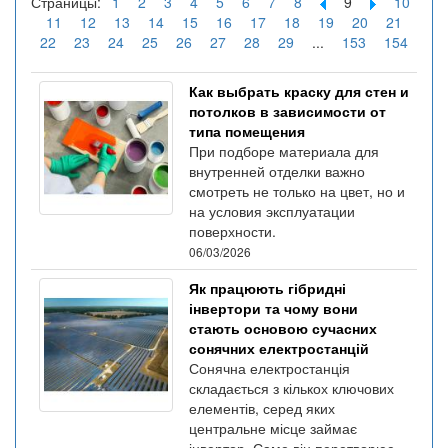
Страницы:
1
2
3
4
5
6
7
8
9
10
11
12
13
14
15
16
17
18
19
20
21
22
23
24
25
26
27
28
29
...
153
154
Как выбрать краску для стен и
потолков в зависимости от
типа помещения
При подборе материала для
внутренней отделки важно
смотреть не только на цвет, но и
на условия эксплуатации
поверхности.
06/03/2026
Як працюють гібридні
інвертори та чому вони
стають основою сучасних
сонячних електростанцій
Сонячна електростанція
складається з кількох ключових
елементів, серед яких
центральне місце займає
інвертор. Саме він перетворює