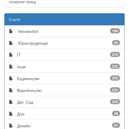
охорони праці
Статті
Автомобілі
180
Юриспруденція
92
IT
212
Інше
232
Будівництво
352
Виробництво
224
Дім, Сад
303
Діти
48
Дизайн
91