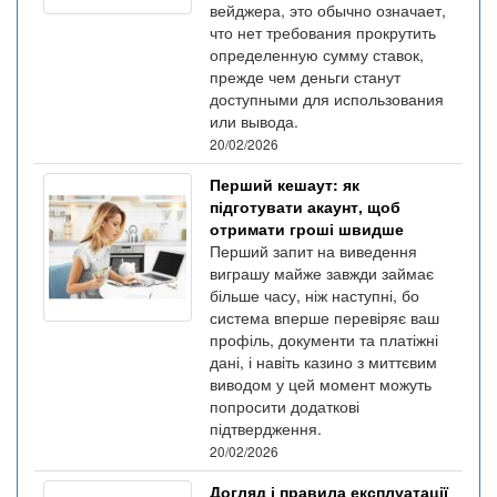
вейджера, это обычно означает,
что нет требования прокрутить
определенную сумму ставок,
прежде чем деньги станут
доступными для использования
или вывода.
20/02/2026
Перший кешаут: як
підготувати акаунт, щоб
отримати гроші швидше
Перший запит на виведення
виграшу майже завжди займає
більше часу, ніж наступні, бо
система вперше перевіряє ваш
профіль, документи та платіжні
дані, і навіть казино з миттєвим
виводом у цей момент можуть
попросити додаткові
підтвердження.
20/02/2026
Догляд і правила експлуатації