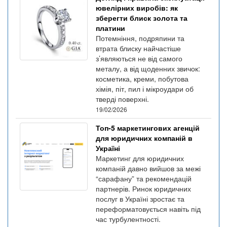
ювелірних виробів: як
зберегти блиск золота та
платини
Потемніння, подряпини та
втрата блиску найчастіше
з’являються не від самого
металу, а від щоденних звичок:
косметика, креми, побутова
хімія, піт, пил і мікроудари об
тверді поверхні.
19/02/2026
Топ-5 маркетингових агенцій
для юридичних компаній в
Україні
Маркетинг для юридичних
компаній давно вийшов за межі
“сарафану” та рекомендацій
партнерів. Ринок юридичних
послуг в Україні зростає та
переформатовується навіть під
час турбулентності.