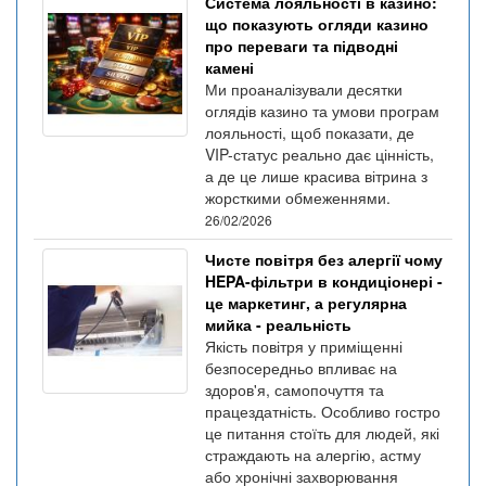
Система лояльності в казино:
що показують огляди казино
про переваги та підводні
камені
Ми проаналізували десятки
оглядів казино та умови програм
лояльності, щоб показати, де
VIP-статус реально дає цінність,
а де це лише красива вітрина з
жорсткими обмеженнями.
26/02/2026
Чисте повітря без алергії чому
HEPA-фільтри в кондиціонері -
це маркетинг, а регулярна
мийка - реальність
Якість повітря у приміщенні
безпосередньо впливає на
здоров'я, самопочуття та
працездатність. Особливо гостро
це питання стоїть для людей, які
страждають на алергію, астму
або хронічні захворювання