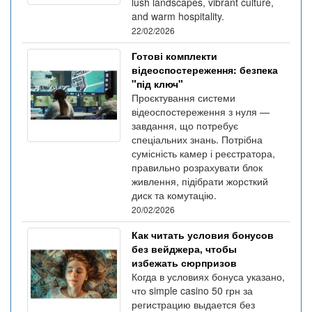
lush landscapes, vibrant culture,
and warm hospitality.
22/02/2026
Готові комплекти
відеоспостереження: безпека
"під ключ"
Проєктування системи
відеоспостереження з нуля —
завдання, що потребує
спеціальних знань. Потрібна
сумісність камер і реєстратора,
правильно розрахувати блок
живлення, підібрати жорсткий
диск та комутацію.
20/02/2026
Как читать условия бонусов
без вейджера, чтобы
избежать сюрпризов
Когда в условиях бонуса указано,
что simple casino 50 грн за
регистрацию выдается без