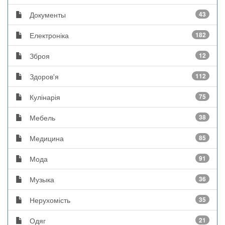
Документы
43
Електроніка
182
Зброя
12
Здоров'я
112
Кулінарія
75
Мебель
38
Медицина
85
Мода
91
Музыка
36
Нерухомість
35
Одяг
21