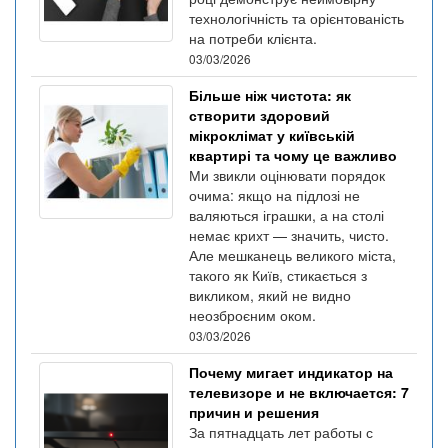
технологічність та орієнтованість
на потреби клієнта.
03/03/2026
Більше ніж чистота: як
створити здоровий
мікроклімат у київській
квартирі та чому це важливо
Ми звикли оцінювати порядок
очима: якщо на підлозі не
валяються іграшки, а на столі
немає крихт — значить, чисто.
Але мешканець великого міста,
такого як Київ, стикається з
викликом, який не видно
неозброєним оком.
03/03/2026
Почему мигает индикатор на
телевизоре и не включается: 7
причин и решения
За пятнадцать лет работы с