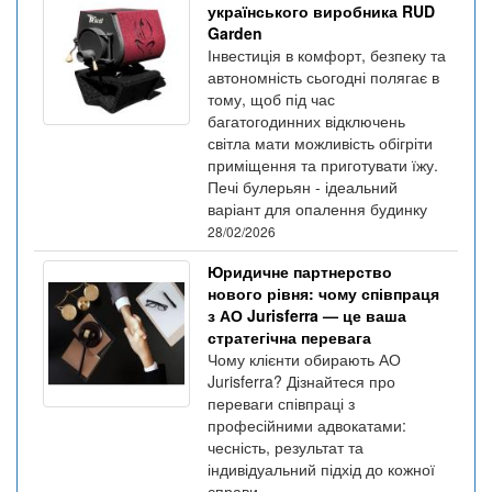
українського виробника RUD
Garden
Інвестиція в комфорт, безпеку та
автономність сьогодні полягає в
тому, щоб під час
багатогодинних відключень
світла мати можливість обігріти
приміщення та приготувати їжу.
Печі булерьян - ідеальний
варіант для опалення будинку
28/02/2026
Юридичне партнерство
нового рівня: чому співпраця
з АО Jurisferra — це ваша
стратегічна перевага
Чому клієнти обирають АО
Jurisferra? Дізнайтеся про
переваги співпраці з
професійними адвокатами:
чесність, результат та
індивідуальний підхід до кожної
справи.