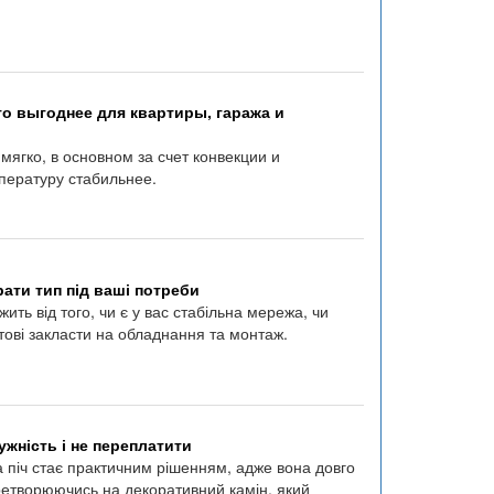
о выгоднее для квартиры, гаража и
мягко, в основном за счет конвекции и
пературу стабильнее.
ати тип під ваші потреби
ить від того, чи є у вас стабільна мережа, чи
тові закласти на обладнання та монтаж.
ужність і не переплатити
а піч стає практичним рішенням, адже вона довго
еретворюючись на декоративний камін, який