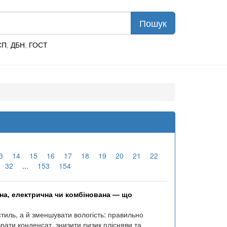
СП
,
ДБН
,
ГОСТ
3
14
15
16
17
18
19
20
21
22
32
...
153
154
на, електрична чи комбінована — що
тиль, а й зменшувати вологість: правильно
ати конденсат, знизити ризик плісняви та