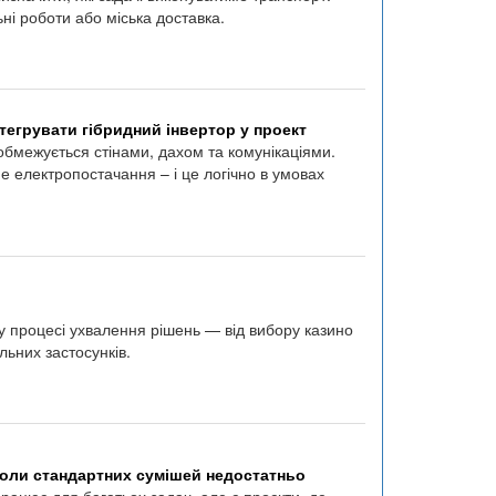
ьні роботи або міська доставка.
тегрувати гібридний інвертор у проект
обмежується стінами, дахом та комунікаціями.
 електропостачання – і це логічно в умовах
 у процесі ухвалення рішень — від вибору казино
ьних застосунків.
коли стандартних сумішей недостатньо
рацює для багатьох задач, але є проєкти, де