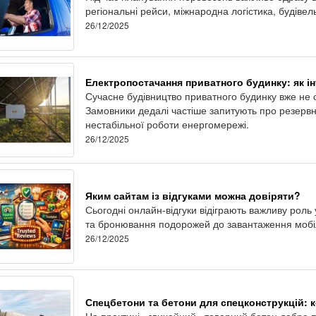
регіональні рейси, міжнародна логістика, будівел
26/12/2025
Електропостачання приватного будинку: як ін
Сучасне будівництво приватного будинку вже не 
Замовники дедалі частіше запитують про резервне
нестабільної роботи енергомережі.
26/12/2025
Яким сайтам із відгуками можна довіряти?
Сьогодні онлайн-відгуки відіграють важливу роль
та бронювання подорожей до завантаження мобіл
26/12/2025
Спецбетони та бетони для спецконструкцій: 
На практиці «звичайний» товарний бетон добре п