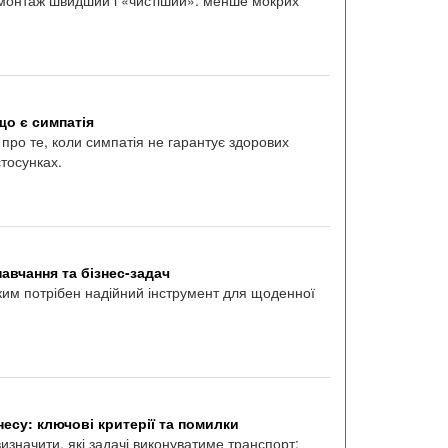
що є симпатія
про те, коли симпатія не гарантує здорових
стосунках.
авчання та бізнес-задач
яким потрібен надійний інструмент для щоденної
несу: ключові критерії та помилки
значити, які задачі виконуватиме транспорт: