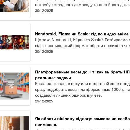
потребує складного димоходу та постійного догл
30/12/2025
Nendoroid, Figma чи Scale: гід по видах аніме
Що таке Nendoroid, Figma та Scale? Розбираємо о
відрізняються, який формат обрати новачкі та чо
30/12/2025
Платформенные весы до 1 т: как выбрать НП
реальные задачи
Когда на складе, в цеху или в торговой зоне еж
сразу подобрать весы платформенные 1000 кг та
создавали лишних ошибок в учете.
29/12/2025
Як обрати вінілову підлогу: замкова чи кле
приміщень
Для житла замковий варіант часто зручніший, бо