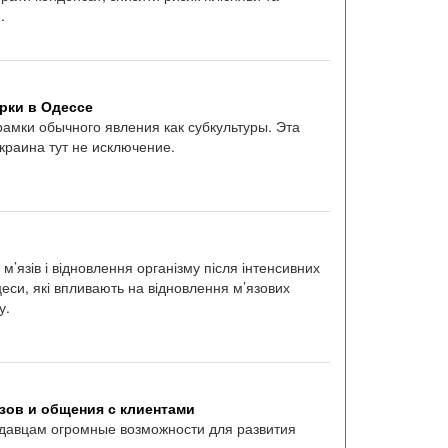
.
рки в Одессе
рамки обычного явления как субкультуры. Эта
краина тут не исключение.
’язів і відновлення організму після інтенсивних
цеси, які впливають на відновлення м’язових
у.
зов и общения с клиентами
авцам огромные возможности для развития