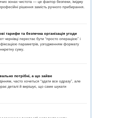
ичих зонах чистота — це фактор безпеки, іміджу
професійні рішення замість ручного прибирання.
ові тарифи та безпечна організація угоди
т чернівці перестає бути “просто операцією” і
: фіксацією параметрів, узгодженням формату
онкретну суму.
реально потрібні, а що зайве
нням, часто хочеться “здати все одразу”, але
ирає деталі й вирішує, що саме шукати
а розрахунок вартості металопрокату