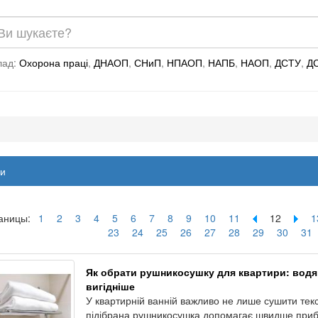
лад:
Охорона праці
,
ДНАОП
,
СНиП
,
НПАОП
,
НАПБ
,
НАОП
,
ДСТУ
,
Д
и
аницы:
1
2
3
4
5
6
7
8
9
10
11
12
1
23
24
25
26
27
28
29
30
31
Як обрати рушникосушку для квартири: водя
вигідніше
У квартирній ванній важливо не лише сушити текс
підібрана рушникосушка допомагає швидше прибр