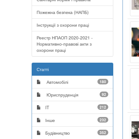
Пожежна безпека (НАПБ)
Інструкції з охорони праці
Реестр НПАОП 2020-2021 -
Нормативно-правові акти з
охорони праці
Статті
Автомобілі
180
Юриспруденція
92
IT
212
Інше
232
Будівництво
352