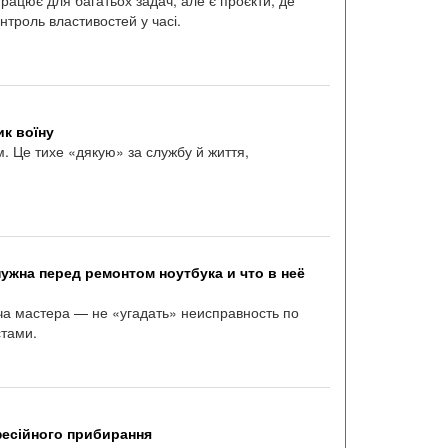
онтроль властивостей у часі.
ик воїну
м. Це тихе «дякую» за службу й життя,
ужна перед ремонтом ноутбука и что в неё
ача мастера — не «угадать» неисправность по
стами.
офесійного прибирання