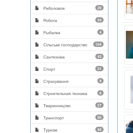
Риболовля
29
Робота
34
Рыбалка
4
Сільське господарство
154
Сантехніка
43
Спорт
31
Страхування
9
Строительная техника
6
Тваринництво
27
Транспорт
50
Туризм
40