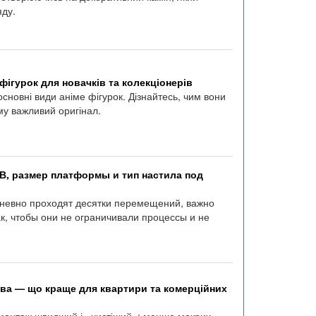
яду.
 фігурок для новачків та колекціонерів
сновні види аніме фігурок. Дізнайтесь, чим вони
му важливий оригінал.
В, размер платформы и тип настила под
едневно проходят десятки перемещений, важно
к, чтобы они не ограничивали процессы и не
йова — що краще для квартири та комерційних
 монтаж швидший і «чистіший»: менше мокрих