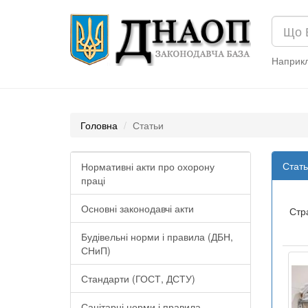
Наприк
Головна
Статьи
Стать
Нормативні акти про охорону
праці
Основні законодавчі акти
Стр
Будівельні норми і правила (ДБН,
СНиП)
Стандарти (ГОСТ, ДСТУ)
Санітарні норми і правила