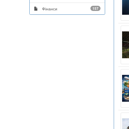
Фінанси
157