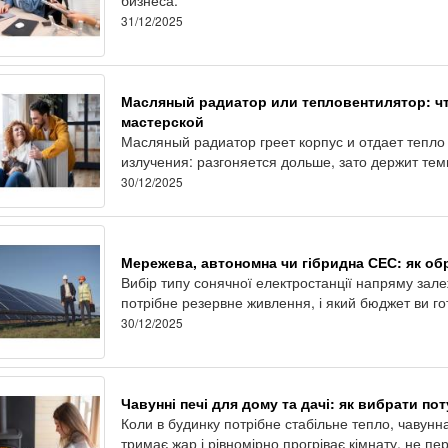
31/12/2025
Масляный радиатор или тепловентилятор: чт
мастерской
Масляный радиатор греет корпус и отдает тепло 
излучения: разгоняется дольше, зато держит тем
30/12/2025
Мережева, автономна чи гібридна СЕС: як обр
Вибір типу сонячної електростанції напряму залеж
потрібне резервне живлення, і який бюджет ви го
30/12/2025
Чавунні печі для дому та дачі: як вибрати пот
Коли в будинку потрібне стабільне тепло, чавунн
тримає жар і рівномірно прогріває кімнату, не п