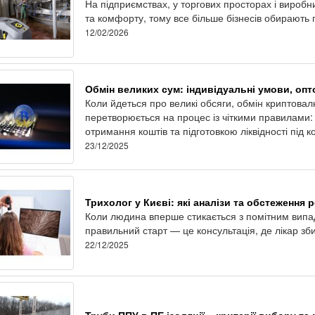
На підприємствах, у торгових просторах і виробн
та комфорту, тому все більше бізнесів обирають 
12/02/2026
Обмін великих сум: індивідуальні умови, опт
Коли йдеться про великі обсяги, обмін криптовалю
перетворюється на процес із чіткими правилами
отримання коштів та підготовкою ліквідності під к
23/12/2025
Трихолог у Києві: які аналізи та обстеження 
Коли людина вперше стикається з помітним випаді
правильний старт — це консультація, де лікар зб
22/12/2025
Труби ППУ в ПЕ ізоляції – критерії вибору т