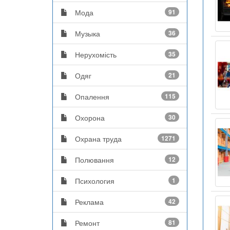
Мода
91
Музыка
36
Нерухомість
35
Одяг
21
Опалення
115
Охорона
30
Охрана труда
1271
Полювання
12
Психология
1
Реклама
42
Ремонт
81