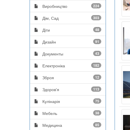
Виробництво
224
Дім, Сад
303
Діти
48
Дизайн
91
Документы
43
Електроніка
182
Зброя
12
Здоров'я
113
Кулінарія
75
Мебель
38
Медицина
85