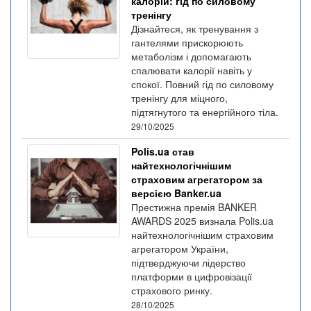
калорій: гід по силовому
тренінгу
Дізнайтеся, як тренування з
гантелями прискорюють
метаболізм і допомагають
спалювати калорії навіть у
спокої. Повний гід по силовому
тренінгу для міцного,
підтягнутого та енергійного тіла.
29/10/2025
Polis.ua став
найтехнологічнішим
страховим агрегатором за
версією Banker.ua
Престижна премія BANKER
AWARDS 2025 визнала Polis.ua
найтехнологічнішим страховим
агрегатором України,
підтверджуючи лідерство
платформи в цифровізації
страхового ринку.
28/10/2025