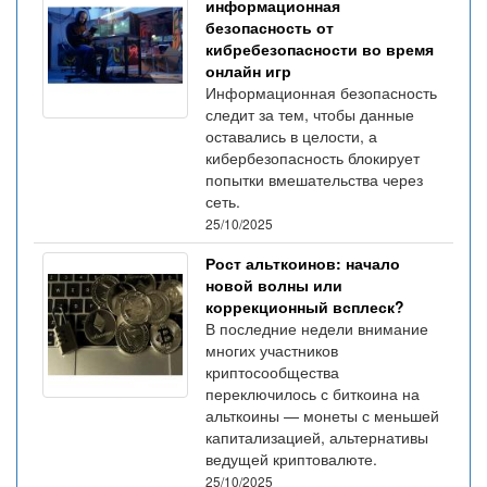
информационная
безопасность от
кибребезопасности во время
онлайн игр
Информационная безопасность
следит за тем, чтобы данные
оставались в целости, а
кибербезопасность блокирует
попытки вмешательства через
сеть.
25/10/2025
Рост альткоинов: начало
новой волны или
коррекционный всплеск?
В последние недели внимание
многих участников
криптосообщества
переключилось с биткоина на
альткоины — монеты с меньшей
капитализацией, альтернативы
ведущей криптовалюте.
25/10/2025