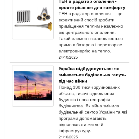
ТЕН в радіатор опалення -
просте рішення для комфорту
ТЕН в радіатор опалення — це
ефективний спосіб зробити
приміщення теплим незалежно
від центрального опалення.
Такий елемент встановлюється
прямо в батарею і перетворює
електроенергію на тепло.
24/10/2025
Україна відбудовується: як
змінюється будівельна галузь
під час війни
Понад 330 тисяч зруйнованих
об’єктів, тисячі відновлених
будинків і нова географія
будівництва. Як війна змінила
будівельний сектор України та які
програми допомагають
відновлювати житло й
інфраструктуру.
21/10/2025