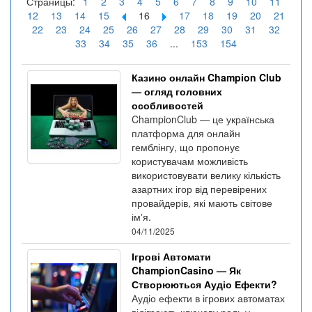
Страницы:
1
2
3
4
5
6
7
8
9
10
11
12
13
14
15
16
17
18
19
20
21
22
23
24
25
26
27
28
29
30
31
32
33
34
35
36
...
153
154
Казино онлайн Champion Club
— огляд головних
особливостей
ChampionClub — це українська
платформа для онлайн
гемблінгу, що пропонує
користувачам можливість
використовувати велику кількість
азартних ігор від перевірених
провайдерів, які мають світове
імʼя.
04/11/2025
Ігрові Автомати
ChampionCasino — Як
Створюються Аудіо Ефекти?
Аудіо ефекти в ігрових автоматах
відіграють ключову роль у