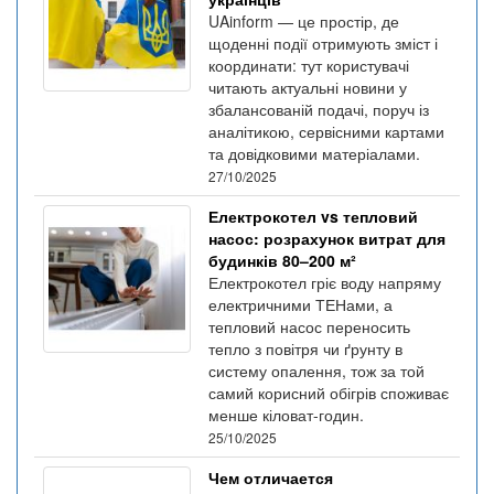
UAinform — це простір, де
щоденні події отримують зміст і
координати: тут користувачі
читають актуальні новини у
збалансованій подачі, поруч із
аналітикою, сервісними картами
та довідковими матеріалами.
27/10/2025
Електрокотел vs тепловий
насос: розрахунок витрат для
будинків 80–200 м²
Електрокотел гріє воду напряму
електричними ТЕНами, а
тепловий насос переносить
тепло з повітря чи ґрунту в
систему опалення, тож за той
самий корисний обігрів споживає
менше кіловат-годин.
25/10/2025
Чем отличается