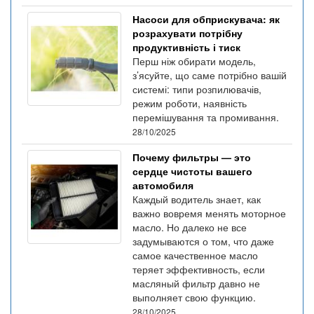
Насоси для обприскувача: як
розрахувати потрібну
продуктивність і тиск
Перш ніж обирати модель,
з’ясуйте, що саме потрібно вашій
системі: типи розпилювачів,
режим роботи, наявність
перемішування та промивання.
28/10/2025
Почему фильтры — это
сердце чистоты вашего
автомобиля
Каждый водитель знает, как
важно вовремя менять моторное
масло. Но далеко не все
задумываются о том, что даже
самое качественное масло
теряет эффективность, если
масляный фильтр давно не
выполняет свою функцию.
28/10/2025