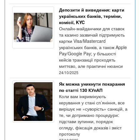
Депозити й виведення: карти
українських банків, терміни,
комісії, KYC
Онлайн-майданчики для ставок
та казино зазвичай підтримують
картки Visa/Mastercard
українських банків, а також Apple
Pay/Google Pay; у більшості
кейсів транзакції проходять
миттєво, але практичні нюанси
24/10/2025
Як можна уникнути покарання
по статті 130 КУпАП
Коли вам інкримінують
керування у стані сп’яніння, все
вирішує не «суворість» санкцій, а
те, чи дотримано процедури:
підстави зупинки, порядок
огляду, фіксація доказів і зміст
протоколу