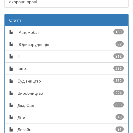
охорони праці
Статті
Автомобілі
180
Юриспруденція
92
IT
212
Інше
232
Будівництво
352
Виробництво
224
Дім, Сад
303
Діти
48
Дизайн
91