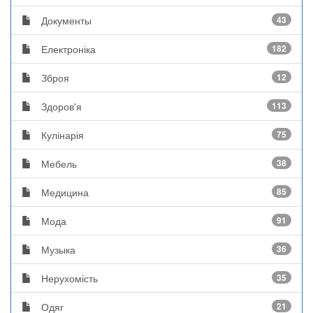
Документы
43
Електроніка
182
Зброя
12
Здоров'я
113
Кулінарія
75
Мебель
38
Медицина
85
Мода
91
Музыка
36
Нерухомість
35
Одяг
21