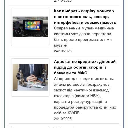
27/10/2025
Как выбрать carplay монитор
в авто: диагональ, сенсор,
интерфейсы и совместимость
Современные мультимедийные
системы уже давно перестали
быть просто проигрывателями
музыки.
24/10/2025
Адвокат по кредитах: діловий
підхід до боргів, спорів із
банками та МФО
AI-юрист для кредитних питань:
аналіз договорів і розрахунків,
захист від неетичної взаємодії
колекторів (вимоги НБУ),
варіанти реструктуризації та
процедура банкрутства фізичних
осіб за КУзПБ.
24/10/2025