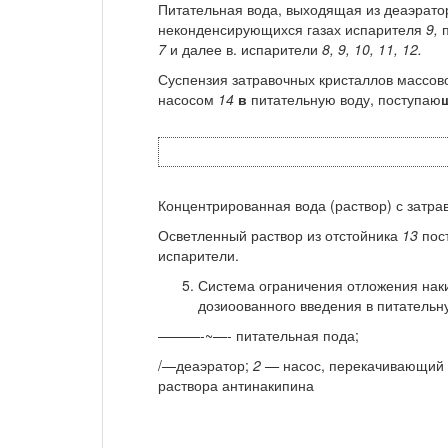
Питательная вода, выходящая из деаэрат
неконденсирующихся газах испарителя
9,
п
7
и далее в. испарите­ли
8, 9, 10, 11, 12.
Суспензия затравочных кристаллов массо
насосом
14
в
питательную воду, поступаю­
Концентрированная вода (раствор) с затра
Осветленный раствор из отстойника
13
пост
испарители.
Система ограничения отложения нак
дозиоованного введения в питательн
———-~—- питательная пода;
/—деаэратор;
2 —
насос, перекачи­вающий
раствора антинакипина