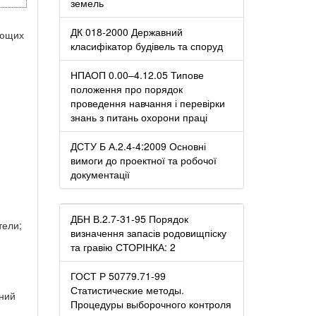
земель
ДК 018-2000 Державний
ующих
класифікатор будівель та споруд
НПАОП 0.00–4.12.05 Типове
положення про порядок
проведення навчання і перевірки
знань з питань охорони праці
ДСТУ Б А.2.4-4:2009 Основні
вимоги до проектної та робочої
документації
ДБН В.2.7-31-95 Порядок
тели;
визначення запасів родовищпіску
та гравію СТОРІНКА: 2
ГОСТ Р 50779.71-99
Статистические методы.
ний
Процедуры выборочного контроля