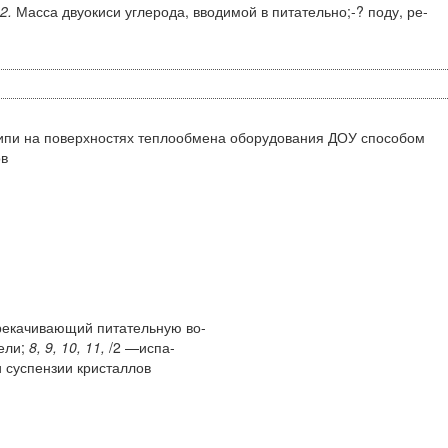
2.
Масса двуокиси углерода, вводимой в питательно;-? поду, ре­
ипи на поверхностях теплообмена оборудования ДОУ способом
ов
рекачивающий питательную во-
ели;
8, 9, 10, 11,
/2 —испа-
 суспензии кристаллов