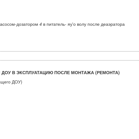
насосом-дозатором
4
в питатель- яу'о волу после деаэратора
 ДОУ В ЭКСПЛУАТАЦИЮ ПОСЛЕ МОНТАЖА (РЕМОНТА)
ющего ДОУ)