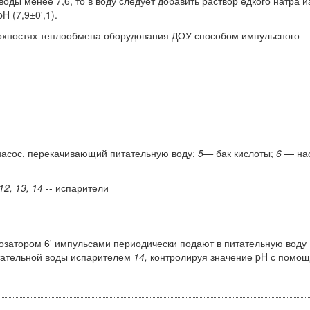
оды менее 7,6, то в воду следует добавить раствор едкого натра и
H (7,9±0',1).
рхностях теплообмена обо­рудования ДОУ способом импульсного
асос, перекачивающий питательную воду;
5—
бак кислоты;
6
— нас
12, 13, 14
-- испарители
затором 6' импульсами периоди­чески подают в питательную воду
та­тельной воды испарителем
14,
контролируя значение pH с помо