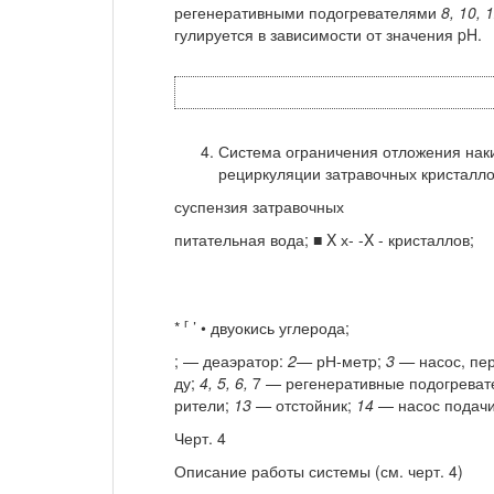
регенеративными подогре­вателями
8, 10, 1
гулируется в зависимости от значения pH.
Система ограничения отложения нак
рециркуляции затравочных кристалл
суспензия затравочных
питательная вода; ■ X х- -X - кристаллов;
г
*
’ • двуокись углерода;
; — деаэратор:
2—
рН-метр;
3 —
насос, пе
ду;
4, 5, 6,
7 — регенеративные подогреват
рители;
13 —
отстойник;
14
— насос подачи
Черт. 4
Описание работы системы (см. черт. 4)