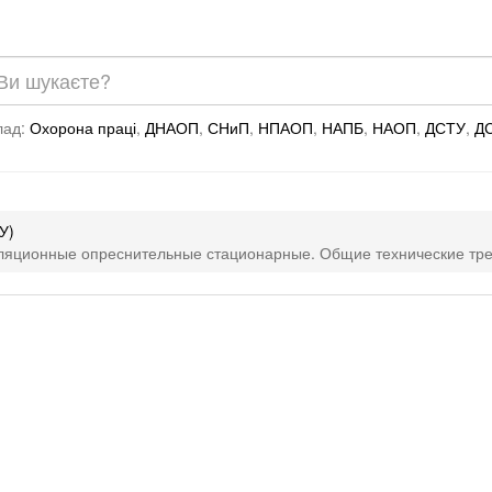
лад:
Охорона праці
,
ДНАОП
,
СНиП
,
НПАОП
,
НАПБ
,
НАОП
,
ДСТУ
,
Д
У)
лляционные опреснительные стационарные. Общие технические тр