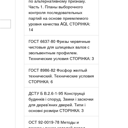
по альтернативному признаку.
Часть 1. Планы выборочного
контроля последовательных
партий на основе приемлемого
уровня качества AQL СТОРІНКА:
14
ГОСТ 6637-80 Фрезы червячные
чистовые для шлицевых валов с
эвольвентным профилем.
Технические условия СТОРІНКА: 3
ГОСТ 8986-82 Фосфор желтый
технический. Технические условия
СТОРІНКА: 6
ДСТУ Б В.2.6-1-95 Конструкціі
будинків і споруд. Замки і заскочки
для дерев’яних дверей. Типи і
основні розміри СТОРІНКА: 3
ОСТ 92-0019-78 Методы и
режимы сушки изделий перед