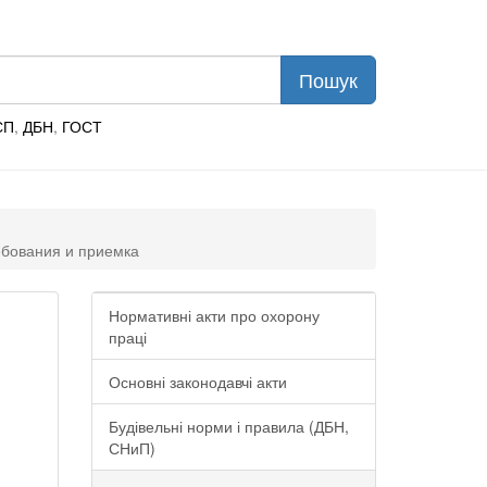
СП
,
ДБН
,
ГОСТ
ебования и приемка
Нормативні акти про охорону
праці
Основні законодавчі акти
Будівельні норми і правила (ДБН,
СНиП)