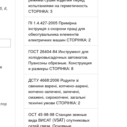
испытаниями на герметичность
5, 6,
СТОРІНКА: 3
ПІ 1.4.427-2005 Примірна
інструкція з охорони праці для
обмотувальника елементів
електричних машин СТОРІНКА: 2
ГОСТ 26404-84 Инструмент для
холодновысадочных автоматов.
Пуансоны обрезные. Конструкция
в
и размеры СТОРІНКА: 8
ДСТУ 4668:2006 Родукти зі
свинини варені, копчено-аарені,
копчено-запечені, запечені,
смажені, сирокопчені. загальні
технічні умови СТОРІНКА: 2
атор
ОСТ 45-98-98 Станции земные
вида ВИСАТ (VSAT) спутниковых
сетей связи. Основные