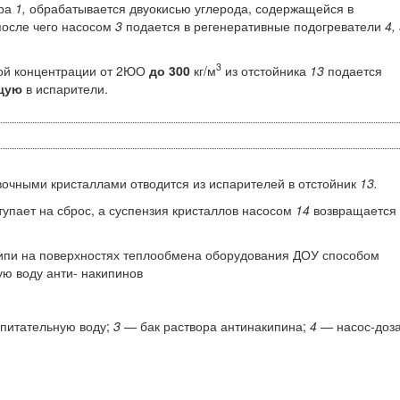
ора
1,
обрабатывается двуокисью углерода, содержащейся в
осле чего насосом
3
подается в регенеративные подогреватели
4, 
3
вой концентрации от 2ЮО
до 300
кг/м
из отстойника
13
подается
щую
в испарители.
вочными кристаллами отводится из испарителей в отстойник
13.
упает на сброс, а суспензия крис­таллов насосом
14
возвращается 
ипи на поверхностях теплообмена оборудования ДОУ способом
ую воду анти- накипинов
 питательную воду;
3 —
бак раствора антинакипина;
4 —
насос-до­з