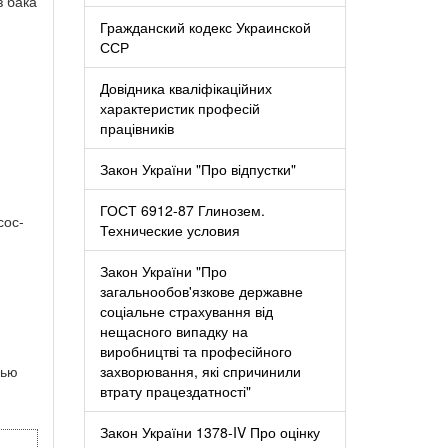
з бака
Гражданский кодекс Украинской
ССР
Довідника кваліфікаційних
характеристик професій
працівників
Закон України "Про відпустки"
ГОСТ 6912-87 Глинозем.
ос-
Технические условия
Закон України "Про
загальнообов'язкове державне
соціальне страхування від
нещасного випадку на
виробництві та професійного
щью
захворювання, які спричинили
втрату працездатності"
Закон України 1378-IV Про оцінку