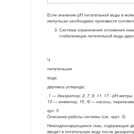
Если значение pH питательной воды в моме
импульсах необходимо произвести соот­ве
Система ограничения отложения нак
стабилизации питательной воды двуо
Ч
питательная
вода:
двуокись углерода;
.1 — деаэратор; 2, 7, 9, 11, 17
- pH-метры
13 —
инжектор;
15,
/6'— насосы, перекачи
ерт. 3
Описание работы системы (см. черт. 3)
Неконденсирующиеся газы, содержащие дву
вводят в питательную воду после деаэрат