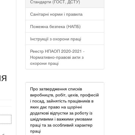
Стандарти (ГОСТ, ДСТУ)
Санітарні норми і правила
Пожежна безпека (НАПБ)
Інструкції з охорони праці
Реестр НПАОП 2020-2021 -
Нормативно-правові акти з
охорони праці
ия
Про затвердження списків
виробництв, робіт, цехів, професій
і посад, зайнятість працівників в
яких дає право на щорічні
додаткові відпустки за роботу із
шкідливими і важкими умовами
праці та за особливий характер
праці