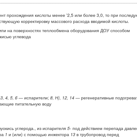
нт прохождения кислоты менее '2,5 или более 3,0, то при послед
тствующую корректировку массового расхода вводимой кислоты.
ипи на поверхностях теплообмена оборудования ДОУ способом
кисью угле­вода
;
3, 4, 5, 6
— испарители;
8, Н), 12, 14
— регенеративные подогрева
вающие питательную воду
окись углерода., из испарителя
5-
под действием перепада давле
ора
1
и (или) с помощью инжектора
13
в трубопровод перед