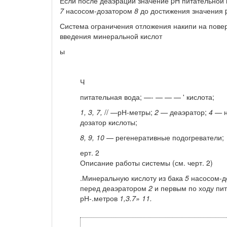
Если после деаэрации значение pH питательной в
7
насосом-дозатором
8
до дости­жения значения p
Система ограничения отложения накипи на пове
введения минеральной кислот
ы
Ч
питательная вода; —- — — — ' кислота;
1, 3, 7,
// —рН-метры;
2 —
деаэратор;
4 —
н
дозатор кислоты;
8, 9, 10
— регенеративные подогреватели;
ерт. 2
Описание работы системы (см. черт. 2)
.Минеральную кислоту из бака
5
насосом-до
перед деаэратором
2
и первым по ходу пи
рН-.метров
1,3.7» 11.