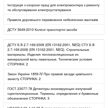
Інструкція з охорони праці для електромонтера з ремонту
та обслуговування електроустаткування
Правила дорожнього перевезення небезпечних вантажів
ДСТУ 3649:2010 Колісні транспортні засоби
ДСТУ Б В 2.7-169:2008 (ЕN 13162:2001, NЕQ) СТУ Б В
2.7-169:2008 (ЕN 13162:2001, NЕQ). Строительные
материалы. Изделия теплоизоляционные из
минеральной ваты ламельные. Технические условия
СТОРІНКА: 2
Закон України 1859-IV Про правові засади цивільного
захисту СТОРІНКА: 2
ГОСТ 23077-78 Детекторы ионизирующих излучений
сцинтилляционные. Термины, определения и буквенные
обозначения СТОРІНКА: 3
НПАОП 0.00-4.12-05 Типове положення про порядок