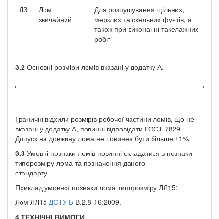
ЛЗ
Лом
Для розпушування щільних,
звичайний
мерзлих та скельних фунтів, а
також при виконанні такелажних
робіт
3.2
Основні розміри ломів вказані у додатку А.
Граничні відхили розмірів робочої частини ломів, що не
вказані у додатку А, повинні відповідати ГОСТ 7829.
Допуск на довжину лома не повинен бути більше ±1%.
3.3
Умовні познаки ломів повинні складатися з познаки
типорозміру лома та позначення даного
стандарту.
Приклад умовної познаки лома типорозміру ЛЛ15:
Лом ЛЛ15
ДСТУ Б
В.2.8-16:2009.
4
ТЕХНІЧНІ ВИМОГИ