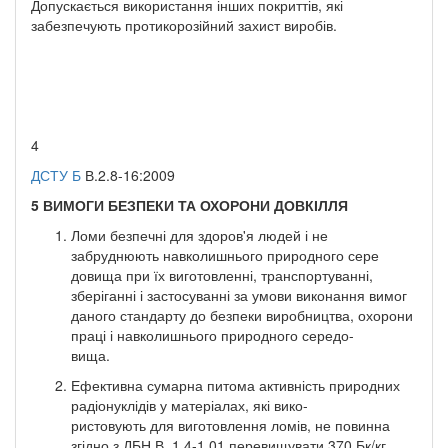
Допускається використання інших покриттів, які
забезпечують протикорозійний захист виробів.
4
ДСТУ Б
В.2.8-16:2009
5
ВИМОГИ БЕЗПЕКИ ТА ОХОРОНИ ДОВКІЛЛЯ
Ломи безпечні для здоров'я людей і не
забруднюють навколишнього природного сере
довища при їх виготовленні, транспортуванні,
зберіганні і застосуванні за умови виконання вимог
даного стандарту до безпеки виробництва, охорони
праці і навколишнього природного середо-
вища.
Ефективна сумарна питома активність природних
радіонуклідів у матеріалах, які вико-
ристовують для виготовлення ломів, не повинна
згідно з ДБН В. 1.4-1.01 перевищувати 370 Бк/кг.