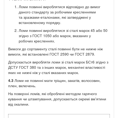
Ломи повинні вироблятися відповідно до вимог
даного стандарту за робочими кресленнями
та зразками-еталонами, які затверджені у
встановленому порядку.
Ломи повинні вироблятися зі сталі марок 45 або 50
згідно з ГОСТ 1050 або марок, вказаних у
робочих кресленнях.
Вимоги до сортаменту сталі повинні бути не нижче ніж
вимоги, які встановлені ГОСТ 2590 чи ГОСТ 2879.
Допускається виробляти ломи зі сталі марок БСт6 згідно з
ДСТУ ГОСТ 380 та з інших марок, механічні властивості
яких не нижчі ніж у сталі вказаних марок.
4.3
Ломи не повинні мати тріщин, закатів, волосовин,
плен, включень.
На поверхні ломів, які оброблені методом гарячого
кування чи штампування, допускаються окремі вм'ятини
від окалини.