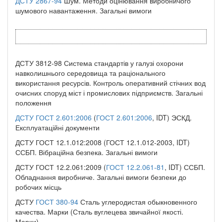
ДСТУ 2867-94
Шум. Методи оцінювання виробничого
шумового навантаження. Загальні вимоги
ДСТУ 3812-98 Система стандартів у галузі охорони
навколишнього середовища та раціонального
використання ресурсів. Контроль оперативний стічних вод
очисних споруд міст і промислових підприємств. Загальні
положення
ДСТУ
ГОСТ 2.601:2006
(
ГОСТ 2.601:2006
, IDT) ЭСКД.
Експлуатаційні документи
ДСТУ ГОСТ 12.1.012:2008 (ГОСТ 12.1.012-2003, IDT)
ССБП. Вібраційна безпека. Загальні вимоги
ДСТУ ГОСТ 12.2.061:2009 (
ГОСТ 12.2.061-81
, IDT) ССБП.
Обладнання виробниче. Загальні вимоги безпеки до
робочих місць
ДСТУ
ГОСТ 380-94
Сталь углеродистая обыкновенного
качества. Марки (Сталь вуглецева звичайної якості.
Марки)