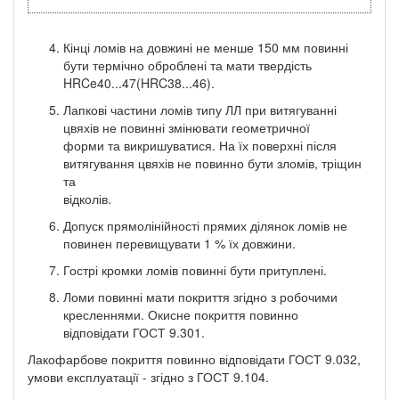
Кінці ломів на довжині не менше 150 мм повинні
бути термічно оброблені та мати твердість
HRCe40...47(HRC38...46).
Лапкові частини ломів типу ЛЛ при витягуванні
цвяхів не повинні змінювати геометричної
форми та викришуватися. На їх поверхні після
витягування цвяхів не повинно бути зломів, тріщин
та
відколів.
Допуск прямолінійності прямих ділянок ломів не
повинен перевищувати 1 % їх довжини.
Гострі кромки ломів повинні бути притуплені.
Ломи повинні мати покриття згідно з робочими
кресленнями. Окисне покриття повинно
відповідати ГОСТ 9.301.
Лакофарбове покриття повинно відповідати ГОСТ 9.032,
умови експлуатації - згідно з ГОСТ 9.104.