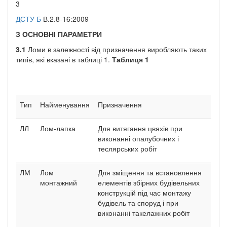
3
ДСТУ Б
В.2.8-16:2009
З ОСНОВНІ ПАРАМЕТРИ
3.1
Ломи в залежності від призначення виробляють таких
типів, які вказані в таблиці 1.
Таблиця
1
Тип
Найменування
Призначення
ЛЛ
Лом-лапка
Для витягання цвяхів при
виконанні опалубочних і
теслярських робіт
ЛМ
Лом
Для зміщення та встановлення
монтажний
елементів збірних будівельних
конструкцій під час монтажу
будівель та споруд і при
виконанні такелажних робіт