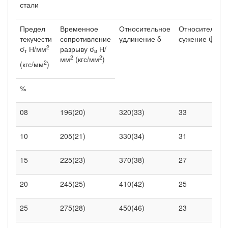
стали
Предел
Временное
Относительное
Относительно
текучести
сопротивление
удлинение δ
сужение ψ
2
σ
Н/мм
разрыву σ
Н/
т
в
2
2
мм
(кгс/мм
)
2
(кгс/мм
)
%
08
196(20)
320(33)
33
10
205(21)
330(34)
31
15
225(23)
370(38)
27
20
245(25)
410(42)
25
25
275(28)
450(46)
23