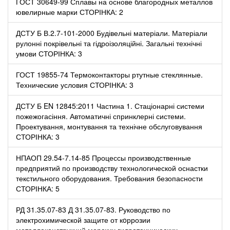
ГОСТ 30649-99 Сплавы на основе благородных металлов
ювелирные марки СТОРІНКА: 2
ДСТУ Б В.2.7-101-2000 Будівельні матеріали. Матеріали
рулонні покрівельні та гідроізоляційні. Загальні технічні
умови СТОРІНКА: 3
ГОСТ 19855-74 Термоконтакторы ртутные стеклянные.
Технические условия СТОРІНКА: 3
ДСТУ Б EN 12845:2011 Частина 1. Стаціонарні системи
пожежогасіння. Автоматичні спринклерні системи.
Проектування, монтування та технічне обслуговування
СТОРІНКА: 3
НПАОП 29.54-7.14-85 Процессы производственные
предприятий по производству технологической оснастки
текстильного оборудования. Требования безопасности
СТОРІНКА: 5
РД 31.35.07-83 Д 31.35.07-83. Руководство по
электрохимической защите от кoррозии
металлоконструкций морских гидротехнических