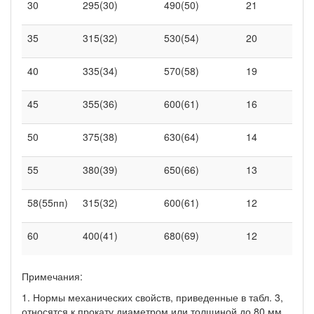
30
295(30)
490(50)
21
35
315(32)
530(54)
20
40
335(34)
570(58)
19
45
355(36)
600(61)
16
50
375(38)
630(64)
14
55
380(39)
650(66)
13
58(55пп)
315(32)
600(61)
12
60
400(41)
680(69)
12
Примечания:
1. Нормы механических свойств, приведенные в табл. 3,
относятся к прокату диаметром или толщиной до 80 мм.