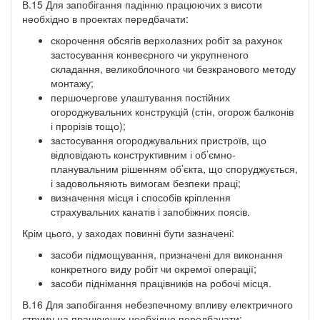
В.15 Для запобігання падінню працюючих з висоти
необхідно в проектах передбачати:
скорочення обсягів верхолазних робіт за рахунок
застосування конвеєрного чи укрупненого
складання, великоблочного чи безкранового методу
монтажу;
першочергове улаштування постійних
огороджувальних конструкцій (стін, огорож балконів
і прорізів тощо);
застосування огороджувальних пристроїв, що
відповідають конструктивним і об’ємно-
планувальним рішенням об’єкта, що споруджується,
і задовольняють вимогам безпеки праці;
визначення місця і способів кріплення
страхувальних канатів і запобіжних поясів.
Крім цього, у заходах повинні бути зазначені:
засоби підмощування, призначені для виконання
конкретного виду робіт чи окремої операції;
засоби піднімання працівників на робочі місця.
В.16 Для запобігання небезпечному впливу електричного
струму на працюючих необхідно передбачати: