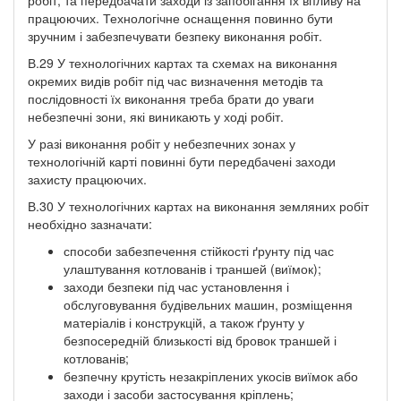
працюючих. Технологічне оснащення повинно бути
зручним і забезпечувати безпеку виконання робіт.
В.29 У технологічних картах та схемах на виконання
окремих видів робіт під час визначення методів та
послідовності їх виконання треба брати до уваги
небезпечні зони, які виникають у ході робіт.
У разі виконання робіт у небезпечних зонах у
технологічній карті повинні бути передбачені заходи
захисту працюючих.
В.30 У технологічних картах на виконання земляних робіт
необхідно зазначати:
способи забезпечення стійкості ґрунту під час
улаштування котлованів і траншей (виїмок);
заходи безпеки під час установлення і
обслуговування будівельних машин, розміщення
матеріалів і конструкцій, а також ґрунту у
безпосередній близькості від бровок траншей і
котлованів;
безпечну крутість незакріплених укосів виїмок або
заходи і засоби застосування кріплень;