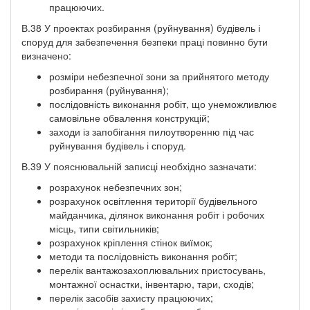
працюючих.
В.38 У проектах розбирання (руйнування) будівель і
споруд для забезпечення безпеки праці повинно бути
визначено:
розміри небезпечної зони за прийнятого методу
розбирання (руйнування);
послідовність виконання робіт, що унеможливлює
самовільне обвалення конструкцій;
заходи із запобігання пилоутворенню під час
руйнування будівель і споруд.
В.39 У пояснювальній записці необхідно зазначати:
розрахунок небезпечних зон;
розрахунок освітлення території будівельного
майданчика, ділянок виконання робіт і робочих
місць, типи світильників;
розрахунок кріплення стінок виїмок;
методи та послідовність виконання робіт;
перелік вантажозахоплювальних пристосувань,
монтажної оснастки, інвентарю, тари, сходів;
перелік засобів захисту працюючих;