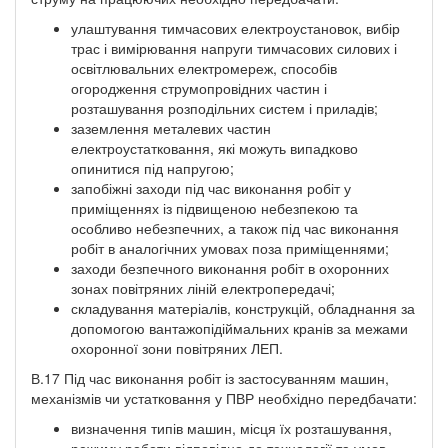
улаштування тимчасових електроустановок, вибір
трас і вимірювання напруги тимчасових силових і
освітлювальних електромереж, способів
огородження струмопровідних частин і
розташування розподільних систем і приладів;
заземлення металевих частин
електроустатковання, які можуть випадково
опинитися під напругою;
запобіжні заходи під час виконання робіт у
приміщеннях із підвищеною небезпекою та
особливо небезпечних, а також під час виконання
робіт в аналогічних умовах поза приміщеннями;
заходи безпечного виконання робіт в охоронних
зонах повітряних ліній електропередачі;
складування матеріалів, конструкцій, обладнання за
допомогою вантажопідіймальних кранів за межами
охоронної зони повітряних ЛЕП.
В.17 Під час виконання робіт із застосуванням машин,
механізмів чи устатковання у ПВР необхідно передбачати:
визначення типів машин, місця їх розташування,
режиму роботи відповідно до технології та умов