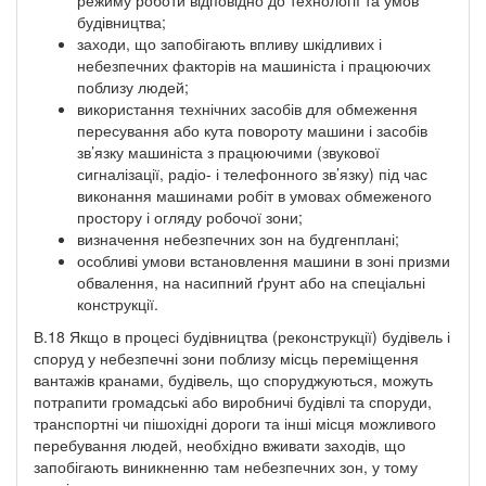
будівництва;
заходи, що запобігають впливу шкідливих і
небезпечних факторів на машиніста і працюючих
поблизу людей;
використання технічних засобів для обмеження
пересування або кута повороту машини і засобів
зв’язку машиніста з працюючими (звукової
сигналізації, радіо- і телефонного зв’язку) під час
виконання машинами робіт в умовах обмеженого
простору і огляду робочої зони;
визначення небезпечних зон на будгенплані;
особливі умови встановлення машини в зоні призми
обвалення, на насипний ґрунт або на спеціальні
конструкції.
В.18 Якщо в процесі будівництва (реконструкції) будівель і
споруд у небезпечні зони поблизу місць переміщення
вантажів кранами, будівель, що споруджуються, можуть
потрапити громадські або виробничі будівлі та споруди,
транспортні чи пішохідні дороги та інші місця можливого
перебування людей, необхідно вживати заходів, що
запобігають виникненню там небезпечних зон, у тому