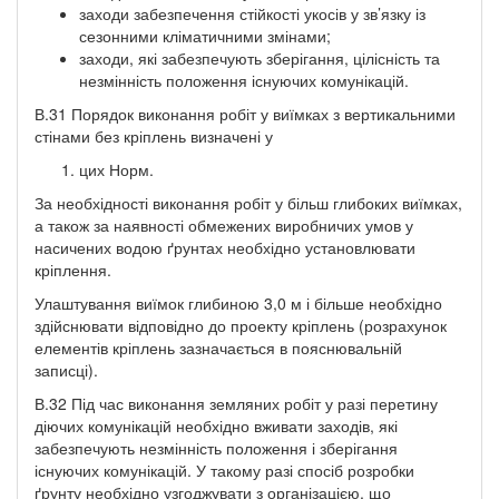
заходи забезпечення стійкості укосів у зв’язку із
сезонними кліматичними змінами;
заходи, які забезпечують зберігання, цілісність та
незмінність положення існуючих комунікацій.
В.31 Порядок виконання робіт у виїмках з вертикальними
стінами без кріплень визначені у
цих Норм.
За необхідності виконання робіт у більш глибоких виїмках,
а також за наявності обмежених виробничих умов у
насичених водою ґрунтах необхідно установлювати
кріплення.
Улаштування виїмок глибиною 3,0 м і більше необхідно
здійснювати відповідно до проекту кріплень (розрахунок
елементів кріплень зазначається в пояснювальній
записці).
В.32 Під час виконання земляних робіт у разі перетину
діючих комунікацій необхідно вживати заходів, які
забезпечують незмінність положення і зберігання
існуючих комунікацій. У такому разі спосіб розробки
ґрунту необхідно узгоджувати з організацією, що