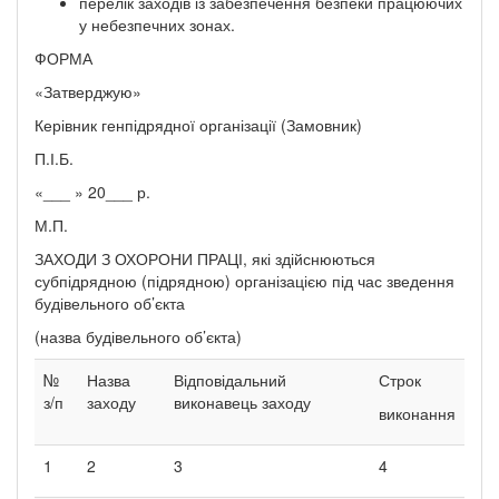
перелік заходів із забезпечення безпеки працюючих
у небезпечних зонах.
ФОРМА
«Затверджую»
Керівник генпідрядної організації (Замовник)
П.І.Б.
«___ » 20___ р.
М.П.
ЗАХОДИ З ОХОРОНИ ПРАЦІ, які здійснюються
субпідрядною (підрядною) організацією під час зведення
будівельного об’єкта
(назва будівельного об’єкта)
№
Назва
Відповідальний
Строк
з/п
заходу
виконавець заходу
виконання
1
2
3
4