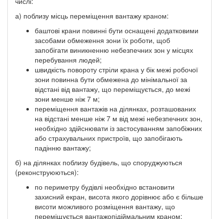
числі:
а) поблизу місць переміщення вантажу краном:
баштові крани повинні бути оснащені додатковими
засобами обмеження зони їх роботи, щоб
запобігати виникненню небезпечних зон у місцях
перебування людей;
швидкість повороту стріли крана у бік межі робочої
зони повинна бути обмежена до мінімальної за
відстані від вантажу, що переміщується, до межі
зони менше ніж 7 м;
переміщення вантажів на ділянках, розташованих
на відстані менше ніж 7 м від межі небезпечних зон,
необхідно здійснювати із застосуванням запобіжних
або страхувальних пристроїв, що запобігають
падінню вантажу;
б) на ділянках поблизу будівель, що споруджуються
(реконструюються):
по периметру будівлі необхідно встановити
захисний екран, висота якого дорівнює або є більше
висоти можливого розміщення вантажу, що
переміщується вантажопідіймальним краном;