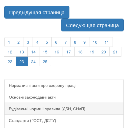
Предыдущая страница
Следующая страница
1
2
3
4
5
6
7
8
9
10
11
12
13
14
15
16
17
18
19
20
21
22
23
24
25
Нормативні акти про охорону праці
Основні законодавчі акти
Будівельні норми і правила (ДБН, СНиП)
Стандарти (ГОСТ, ДСТУ)