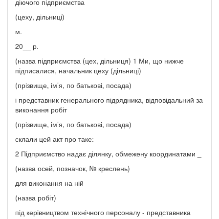
діючого підприємства
(цеху, дільниці)
м.
20__ р.
(назва підприємства (цех, дільниця) 1 Ми, що нижче
підписалися, начальник цеху (дільниці)
(прізвище, ім’я, по батькові, посада)
і представник генерального підрядника, відповідальний за
виконання робіт
(прізвище, ім’я, по батькові, посада)
склали цей акт про таке:
2 Підприємство надає ділянку, обмежену координатами _
(назва осей, позначок, № креслень)
для виконання на ній
(назва робіт)
під керівництвом технічного персоналу - представника