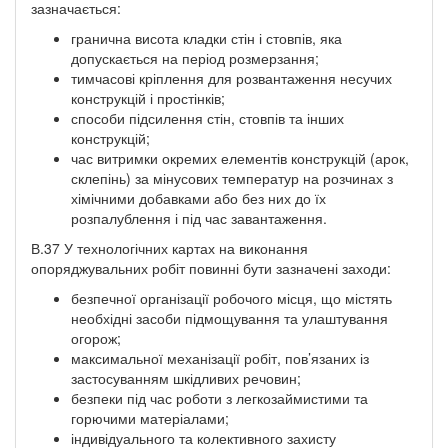
зазначається:
гранична висота кладки стін і стовпів, яка
допускається на період розмерзання;
тимчасові кріплення для розвантаження несучих
конструкцій і простінків;
способи підсилення стін, стовпів та інших
конструкцій;
час витримки окремих елементів конструкцій (арок,
склепінь) за мінусових температур на розчинах з
хімічними добавками або без них до їх
розпалублення і під час завантаження.
В.37 У технологічних картах на виконання
опоряджувальних робіт повинні бути зазначені заходи:
безпечної організації робочого місця, що містять
необхідні засоби підмощування та улаштування
огорож;
максимальної механізації робіт, пов’язаних із
застосуванням шкідливих речовин;
безпеки під час роботи з легкозаймистими та
горючими матеріалами;
індивідуального та колективного захисту