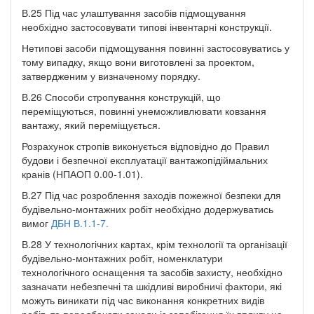
В.25 Під час улаштування засобів підмощування
необхідно застосовувати типові інвентарні конструкції.
Нетипові засоби підмощування повинні застосовуватись у
тому випадку, якщо вони виготовлені за проектом,
затвердженим у визначеному порядку.
В.26 Способи стропування конструкцій, що
переміщуються, повинні унеможливлювати ковзання
вантажу, який переміщується.
Розрахунок стропів виконується відповідно до Правил
будови і безпечної експлуатації вантажопідіймальних
кранів (НПАОП 0.00-1.01).
В.27 Під час розроблення заходів пожежної безпеки для
будівельно-монтажних робіт необхідно додержуватись
вимог
ДБН В.1.1-7.
В.28 У технологічних картах, крім технології та організації
будівельно-монтажних робіт, номенклатури
технологічного оснащення та засобів захисту, необхідно
зазначати небезпечні та шкідливі виробничі фактори, які
можуть виникати під час виконання конкретних видів
робіт, та передбачати заходи із запобігання їх впливу на