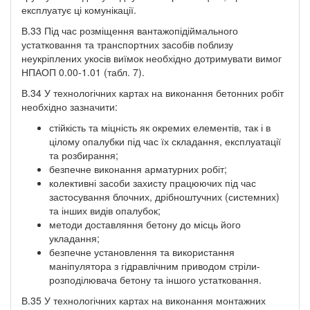
експлуатує ці комунікації.
В.33 Під час розміщення вантажопідіймального
устатковання та транспортних засобів поблизу
неукріплених укосів виїмок необхідно дотримувати вимог
НПАОП 0.00-1.01 (табл. 7).
В.34 У технологічних картах на виконання бетонних робіт
необхідно зазначити:
стійкість та міцність як окремих елементів, так і в
цілому опалубки під час їх складання, експлуатації
та розбирання;
безпечне виконання арматурних робіт;
колективні засоби захисту працюючих під час
застосування блочних, дрібноштучних (системних)
та інших видів опалубок;
методи доставляння бетону до місць його
укладання;
безпечне установлення та використання
маніпулятора з гідравлічним приводом стріли-
розподілювача бетону та іншого устатковання.
В.35 У технологічних картах на виконання монтажних