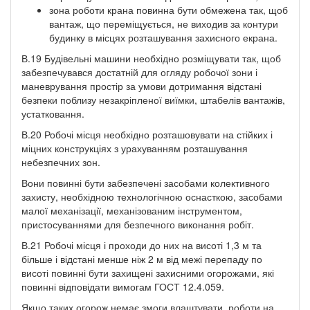
зона роботи крана повинна бути обмежена так, щоб
вантаж, що переміщується, не виходив за контури
будинку в місцях розташування захисного екрана.
В.19 Будівельні машини необхідно розміщувати так, щоб
забезпечувався достатній для огляду робочої зони і
маневрування простір за умови дотримання відстані
безпеки поблизу незакріпленої виїмки, штабелів вантажів,
устатковання.
В.20 Робочі місця необхідно розташовувати на стійких і
міцних конструкціях з урахуванням розташування
небезпечних зон.
Вони повинні бути забезпечені засобами колективного
захисту, необхідною технологічною оснасткою, засобами
малої механізації, механізованим інструментом,
пристосуваннями для безпечного виконання робіт.
В.21 Робочі місця і проходи до них на висоті 1,3 м та
більше і відстані менше ніж 2 м від межі перепаду по
висоті повинні бути захищені захисними огорожами, які
повинні відповідати вимогам ГОСТ 12.4.059.
Якщо таких огорож немає змоги влаштувати, роботи на