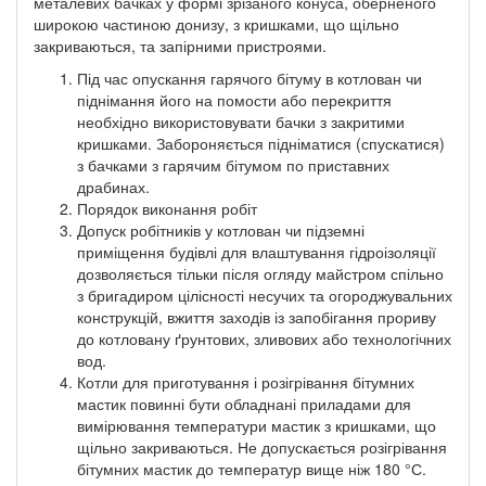
металевих бачках у формі зрізаного конуса, оберненого
широкою частиною донизу, з кришками, що щільно
закриваються, та запірними пристроями.
Під час опускання гарячого бітуму в котлован чи
піднімання його на помости або перекриття
необхідно використовувати бачки з закритими
кришками. Забороняється підніматися (спускатися)
з бачками з гарячим бітумом по приставних
драбинах.
Порядок виконання робіт
Допуск робітників у котлован чи підземні
приміщення будівлі для влаштування гідроізоляції
дозволяється тільки після огляду майстром спільно
з бригадиром цілісності несучих та огороджувальних
конструкцій, вжиття заходів із запобігання прориву
до котловану ґрунтових, зливових або технологічних
вод.
Котли для приготування і розігрівання бітумних
мастик повинні бути обладнані приладами для
вимірювання температури мастик з кришками, що
щільно закриваються. Не допускається розігрівання
бітумних мастик до температур вище ніж 180 °С.