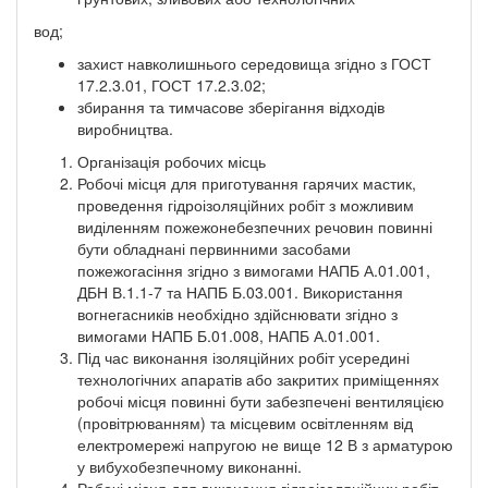
вод;
захист навколишнього середовища згідно з ГОСТ
17.2.3.01, ГОСТ 17.2.3.02;
збирання та тимчасове зберігання відходів
виробництва.
Організація робочих місць
Робочі місця для приготування гарячих мастик,
проведення гідроізоляційних робіт з можливим
виділенням пожежонебезпечних речовин повинні
бути обладнані первинними засобами
пожежогасіння згідно з вимогами НАПБ А.01.001,
ДБН В.1.1-7 та НАПБ Б.03.001. Використання
вогнегасників необхідно здійснювати згідно з
вимогами НАПБ Б.01.008, НАПБ А.01.001.
Під час виконання ізоляційних робіт усередині
технологічних апаратів або закритих приміщеннях
робочі місця повинні бути забезпечені вентиляцією
(провітрюванням) та місцевим освітленням від
електромережі напругою не вище 12 В з арматурою
у вибухобезпечному виконанні.
Робочі місця для виконання гідроізоляційних робіт