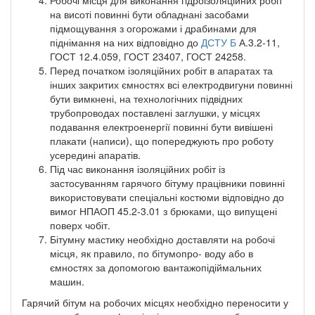
на висоті повинні бути обладнані засобами
підмощування з огорожами і драбинами для
піднімання на них відповідно до
ДСТУ Б
А.3.2-11,
ГОСТ 12.4.059, ГОСТ 23407, ГОСТ 24258.
Перед початком ізоляційних робіт в апаратах та
інших закритих ємностях всі електродвигуни повинні
бути вимкнені, на технологічних підвідних
трубопроводах поставлені заглушки, у місцях
подавання електроенергії повинні бути вивішені
плакати (написи), що попереджують про роботу
усередині апаратів.
Під час виконання ізоляційних робіт із
застосуванням гарячого бітуму працівники повинні
використовувати спеціальні костюми відповідно до
вимог НПАОП 45.2-3.01 з брюками, що випущені
поверх чобіт.
Бітумну мастику необхідно доставляти на робочі
місця, як правило, по бітумопро- воду або в
ємностях за допомогою вантажопідіймальних
машин.
Гарячий бітум на робочих місцях необхідно переносити у