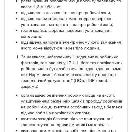
розташування робочого місця поблизу перепаду по
висоті 1,3 м і більше;
підвищена загазованість повітря робочої зони;
підвищена чи знижена температура поверхонь
устатковання, матеріалів, повітря робочої зони;
гострі крайки, шорстка поверхня устатковання,
матеріалів;
підвищена напруга в електричному колі, замикання
якого може відбутися через тіло людини.
За наявності небезпечних і шкідливих виробничих
факторів, зазначених у 17.1.1, безпека покрівельних
робіт повинна бути забезпечена відповідно до вимог
цих Норм, вимог безпеки, зазначених у проектно-
технологічній документації (ПОБ, ПВР тощо), і
зокрема:
організацією безпечних робочих місць на висоті,
улаштуванням безпечних шляхів проходу робітників
на робочі місця, вжиттям особливих заходів безпеки
під час робіт на покрівлях з ухилом;
вжиттям заходів безпеки під час приготування і
транспортування гарячих мастик і матеріалів;
визначенням методів і засобів для піднімання на