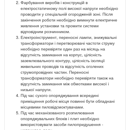
Фарбування виробів і конструкцій в
електростатичному полі високої напруги необхідно
проводити у спеціальній огородженій зоні. Після
закінчення роботи необхідно вимкнути електричне
живлення установки та промити системи
відповідним розчинником.
Електроінструмент, переносні лампи, знижувальні
трансформатори і перетворювачі частоти струму
необхідно перевіряти один раз на місяць на
відсутність замикання на корпус, цілісність
заземлювального контуру, цілісність ізоляції
живильних проводів та відсутність оголених
струмопровідних частин. Переносні
трансформатори необхідно перевіряти також на
відсутність замикання між обмотками високої і
низької напруги.
Під час сухого опоряджування всередині
приміщення робочі місця повинні бути обладнані
місцевими пиловідсмоктувачами.
Під час механізованого розпилювання
опоряджувальних блоків і плит необхідно
використовувати засоби пилопридушення -
наприклад, воду.