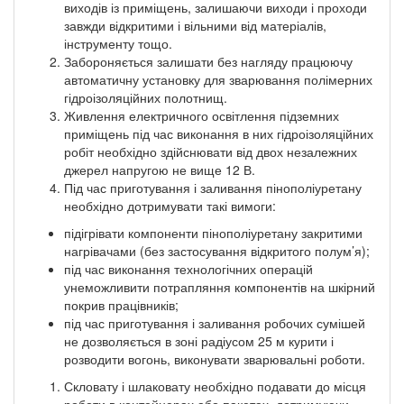
виходів із приміщень, залишаючи виходи і проходи
завжди відкритими і вільними від матеріалів,
інструменту тощо.
Забороняється залишати без нагляду працюючу
автоматичну установку для зварювання полімерних
гідроізоляційних полотнищ.
Живлення електричного освітлення підземних
приміщень під час виконання в них гідроізоляційних
робіт необхідно здійснювати від двох незалежних
джерел напругою не вище 12 В.
Під час приготування і заливання пінополіуретану
необхідно дотримувати такі вимоги:
підігрівати компоненти пінополіуретану закритими
нагрівачами (без застосування відкритого полум’я);
під час виконання технологічних операцій
унеможливити потрапляння компонентів на шкірний
покрив працівників;
під час приготування і заливання робочих сумішей
не дозволяється в зоні радіусом 25 м курити і
розводити вогонь, виконувати зварювальні роботи.
Скловату і шлаковату необхідно подавати до місця
роботи в контейнерах або пакетах, дотримуючи