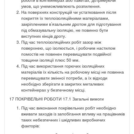
умов, що унеможливлюють розпилення.
На поверхнях конструкцій чи устатковання після
покриття їх теплоізоляційними матеріалами,
закріпленими в’язальним дротом для підготування
під обмазувальну ізоляцію, не повинно бути
виступних кінців дроту.
Під час теплоізоляційних робіт зазор між
поверхнею, що ізолюється, і робочим настилом
помостів не повинен перевищувати подвійної
товщини ізоляції плюс 50 мм.
Під час використання горючих ізоляційних
матеріалів їх кількість на робочому місці не повинна
перевищувати змінної потреби, а їх відходи
необхідно зберігати в закритих металевих
контейнерах у безпечному місці.
17 ПОКРІВЕЛЬНІ РОБОТИ 17.1 Загальні вимоги
Під час виконання покрівельних робіт необхідно
вживати заходів із запобігання впливу на працівників
таких небезпечних і шкідливих виробничих
факторів: