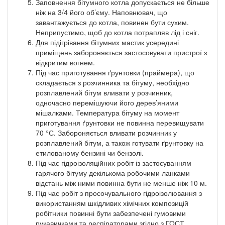
Заповнення бітумного котла допускається не більше
ніж на 3/4 його об’єму. Наповнювач, що
завантажується до котла, повинен бути сухим.
Неприпустимо, щоб до котла потрапляв лід і сніг.
Для підігрівання бітумних мастик усередині
приміщень забороняється застосовувати пристрої з
відкритим вогнем.
Під час приготування ґрунтовки (праймера), що
складається з розчинника та бітуму, необхідно
розплавлений бітум вливати у розчинник,
одночасно перемішуючи його дерев’яними
мішалками. Температура бітуму на момент
приготування ґрунтовки не повинна перевищувати
70 °С. Забороняється вливати розчинник у
розплавлений бітум, а також готувати ґрунтовку на
етилованому бензині чи бензолі.
Під час гідроізоляційних робіт із застосуванням
гарячого бітуму декількома робочими ланками
відстань між ними повинна бути не менше ніж 10 м.
Під час робіт з просочувального гідроізолювання з
використанням шкідливих хімічних композицій
робітники повинні бути забезпечені гумовими
рукавичками та респіраторами згідно з ГОСТ