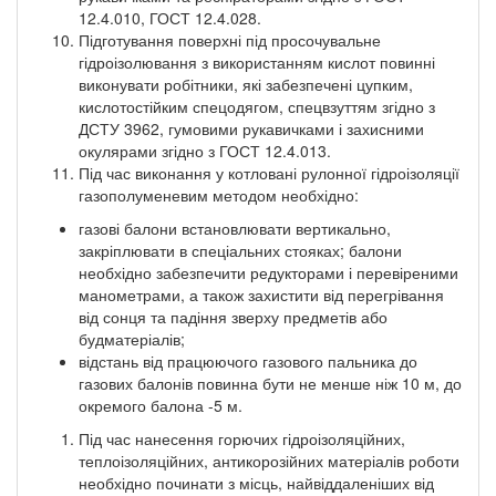
12.4.010, ГОСТ 12.4.028.
Підготування поверхні під просочувальне
гідроізолювання з використанням кислот повинні
виконувати робітники, які забезпечені цупким,
кислотостійким спецодягом, спецвзуттям згідно з
ДСТУ 3962, гумовими рукавичками і захисними
окулярами згідно з ГОСТ 12.4.013.
Під час виконання у котловані рулонної гідроізоляції
газополуменевим методом необхідно:
газові балони встановлювати вертикально,
закріплювати в спеціальних стояках; балони
необхідно забезпечити редукторами і перевіреними
манометрами, а також захистити від перегрівання
від сонця та падіння зверху предметів або
будматеріалів;
відстань від працюючого газового пальника до
газових балонів повинна бути не менше ніж 10 м, до
окремого балона -5 м.
Під час нанесення горючих гідроізоляційних,
теплоізоляційних, антикорозійних матеріалів роботи
необхідно починати з місць, найвіддаленіших від