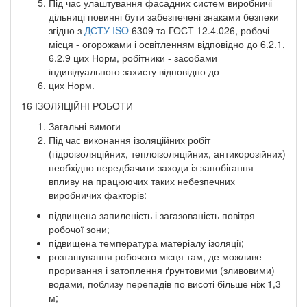
Під час улаштування фасадних систем виробничі
дільниці повинні бути забезпечені знаками безпеки
згідно з
ДСТУ ISO
6309 та ГОСТ 12.4.026, робочі
місця - огорожами і освітленням відповідно до 6.2.1,
6.2.9 цих Норм, робітники - засобами
індивідуального захисту відповідно до
цих Норм.
16 ІЗОЛЯЦІЙНІ РОБОТИ
Загальні вимоги
Під час виконання ізоляційних робіт
(гідроізоляційних, теплоізоляційних, антикорозійних)
необхідно передбачити заходи із запобігання
впливу на працюючих таких небезпечних
виробничих факторів:
підвищена запиленість і загазованість повітря
робочої зони;
підвищена температура матеріалу ізоляції;
розташування робочого місця там, де можливе
проривання і затоплення ґрунтовими (зливовими)
водами, поблизу перепадів по висоті більше ніж 1,3
м;