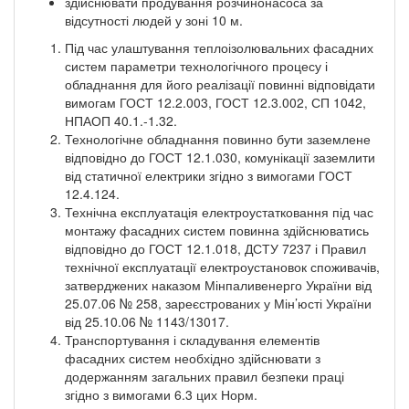
здійснювати продування розчинонасоса за
відсутності людей у зоні 10 м.
Під час улаштування теплоізолювальних фасадних
систем параметри технологічного процесу і
обладнання для його реалізації повинні відповідати
вимогам ГОСТ 12.2.003, ГОСТ 12.3.002, СП 1042,
НПАОП 40.1.-1.32.
Технологічне обладнання повинно бути заземлене
відповідно до ГОСТ 12.1.030, комунікації заземлити
від статичної електрики згідно з вимогами ГОСТ
12.4.124.
Технічна експлуатація електроустатковання під час
монтажу фасадних систем повинна здійснюватись
відповідно до ГОСТ 12.1.018, ДСТУ 7237 і Правил
технічної експлуатації електроустановок споживачів,
затверджених наказом Мінпаливенерго України від
25.07.06 № 258, зареєстрованих у Мін’юсті України
від 25.10.06 № 1143/13017.
Транспортування і складування елементів
фасадних систем необхідно здійснювати з
додержанням загальних правил безпеки праці
згідно з вимогами 6.3 цих Норм.