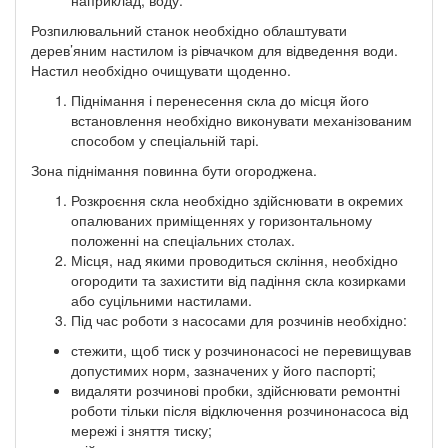
Розпилювальний станок необхідно облаштувати
дерев’яним настилом із рівчачком для відведення води.
Настил необхідно очищувати щоденно.
Піднімання і перенесення скла до місця його
встановлення необхідно виконувати механізованим
способом у спеціальній тарі.
Зона піднімання повинна бути огороджена.
Розкроєння скла необхідно здійснювати в окремих
опалюваних приміщеннях у горизонтальному
положенні на спеціальних столах.
Місця, над якими проводиться скління, необхідно
огородити та захистити від падіння скла козирками
або суцільними настилами.
Під час роботи з насосами для розчинів необхідно:
стежити, щоб тиск у розчинонасосі не перевищував
допустимих норм, зазначених у його паспорті;
видаляти розчинові пробки, здійснювати ремонтні
роботи тільки після відключення розчинонасоса від
мережі і зняття тиску;