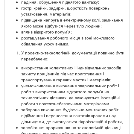
падіння, обрушення піднятого вантажу;
гострі крайки, задирки, шорсткість поверхонь
устатковання, матеріалів;
підвищена напруга в електричному колі, замикання
якого може відбутися через тіло людини;
вплив відкритого полум’я;
розташування робочого місця в зоні можливого
обвалення укосу виїмки.
У проектно-технологічній документації повинно бути
передбачено:
використання колективних і індивідуальних засобів
захисту працівників під час приготування і
транспортування гарячих мастик і матеріалів;
унеможливлення виконання зварювальних робіт і
робіт з використанням відкритого полум’я на
технологічних ділянках, де виконуються ізоляційні
роботи з пожежонебезпечними матеріалами
заборона виконання будівельно-монтажних робіт,
підіймання і перенесення вантажів кранами над
дільницями, де виконуються гідроізоляційні роботи,
запобігання прориванню на технологічній дільниці
ґрунтових, зливових або технологічних