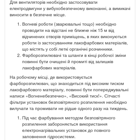
Для вентиляторів необхідно застосовувати
електродвигуни у вибухобезпечному виконанні, а вимикачі
виносити в безпечне місце.
Вогневі роботи (зварювальні тощо) необхідно
проводити на відстані не ближче ніж 15 м від
відчинених отворів приміщень, в яких виконуються
роботи із застосуванням лакофарбових матеріалів,
що містять у собі леткі органічні розчинники.
Фарборозпилювачі та шланги в кінці робочої зміни
повинні бути очищені й промиті від залишків
лакофарбових матеріалів.
На робочому місці, де використовується
фарборозпилювач, що знаходиться під високим тиском
лакофарбового матеріалу, повинні бути попереджувальні
написи «Вогненебезпечно», «Високий тиск!». Сітчасті
фільтри установок безповітряного розпилення необхідно
вилучати та промивати не рідше одного разу на тиждень.
Під час фарбування методом безповітряного
розпилення забороняється використання
електронагрівальних установок до повного
заповнення гідросистеми.