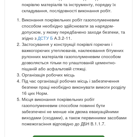
покрівлю матеріалів та інструменту, порядку їх
складування, послідовності виконання робіт.
Виконання покрівельних робіт газополуменевим
способом необхідно здійснювати за нарядом-
допуском, у якому передбачено заходи безпеки, та
згідно з
ДСТУ Б
А.3.2-11.
Застосування у конструкції покрівлі горючих і
важкогорючих утеплювачів, наклеювання бітумних
рулонних матеріалів газополуменевим способом
дозволяється тільки по улаштованій цементно-
піщаній або асфальтовій стяжці.
Організація робочих місць
Під час організації робочих місць і забезпечення
безпеки праці необхідно виконувати вимоги розділу
16 цих Норм.
Місця виконання покрівельних робіт
газополуменевим способом повинні бути
забезпечені не менше ніж двома евакуаційними
виходами (сходами), а також первинними засобами
пожежогасіння відповідно до ДБН В.1.1.7.