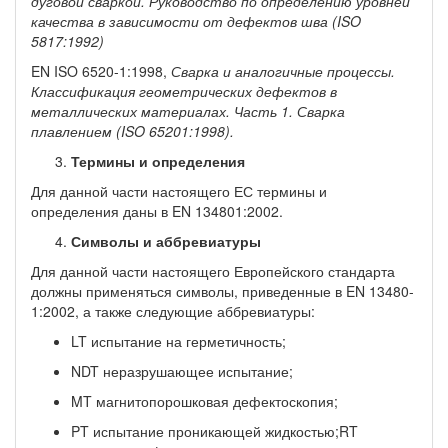
дуговой сваркой. Руководство по
определению
уровней
качества в
зависимости
от дефектов шва
(ISO
5817:1992)
EN ISO 6520-1:1998,
Сварка
и аналогичные
процессы.
Классификация геометрических
дефектов в
металлических материалах.
Часть 1. Сварка
плавлением
(ISO 6520­1:1998).
Термины и определения
Для данной части настоящего ЕС термины и
определения даны в EN 13480­1:2002.
Символы и аббревиатуры
Для данной части настоящего Европейского стандарта
должны применяться символы, приведенные в EN 13480-
1:2002, а также следующие аббревиатуры:
LT испытание на герметичность;
NDT неразрушающее испытание;
MT магнитопорошковая дефектоскопия;
PT испытание проникающей жидкостью;RT