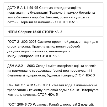
ДСТУ Б А.1.1-59-95 Система стандартизаціі та
нормування в будівництві. Технологія важких бетонів та
залізобетонних виробів. Бетонні, розчинні суміши та
бетони. Терміни та визначення СТОРІНКА: 3
НПРМ Сборник 15.05 СТОРІНКА: 8
ГОСТ 21.602-2003 Система проектной документации для
строительства. Правила выполнения рабочей
документации отопления, вентиляции и
кондиционирования СТОРІНКА: 2
ДБН А.2.2-1-2003 Склад і зміст матеріалів оцінки впливів
на навколишнє середовище (овнс) при проектуванні і
будівництві підприємств, будинків і споруд СТОРІНКА: 3
СанПиН 2.1.4.011-98 СПб Питьевая вода. Гигиенические
требования к качеству питьевой воды в Санкт-Петербурге.
Контроль качества СТОРІНКА: 5
ГОСТ 20848-75 Реактивы. Калий фтористый 2-водный.