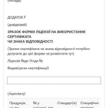
(посада)
ДОДАТОК F
(довідковий)
ЗРАЗОК ФОРМИ ЛІЦЕНЗІЇ НА ВИКОРИСТАННЯ
СЕРТИФІКАТА
ЧИ ЗНАКА ВІДПОВІДНОСТІ
(Зразок сертифіката чи знака відповідності потрібно
долучити до цієї форми чи розмістити тут)
Ліцензія №до Угоди №
Видав(орган сертифікації)
(ліцензіату)
Продукція,
№ у
Стандарт(и)
Специфічні
на яку
каталозі, тип
правила