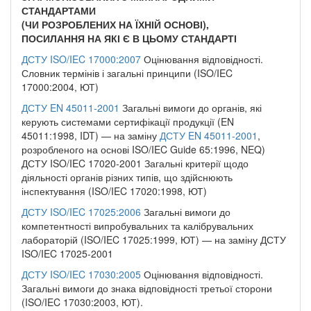
СТАНДАРТАМИ
(ЧИ РОЗРОБЛЕНИХ НА ЇХНІЙ ОСНОВІ),
ПОСИЛАННЯ НА ЯКІ Є В ЦЬОМУ СТАНДАРТІ
ДСТУ ISO/IEC 17000:2007
Оцінювання відповідності.
Словник термінів і загальні принципи (ISO/IEC
17000:2004, ЮТ)
ДСТУ EN 45011-2001
Загальні вимоги до органів, які
керують системами сертифікації продукції (EN
45011:1998, IDT) — на заміну
ДСТУ EN 45011-2001
,
розробленого на основі ISO/IEC Guide 65:1996, NEQ)
ДСТУ ISO/IEC 17020-2001 Загальні критерії щодо
діяльності органів різних типів, що здійсню­ють
інспектування (ISO/IEC 17020:1998, ЮТ)
ДСТУ ISO/IEC 17025:2006
Загальні вимоги до
компетентності випробувальних та калібруваль­них
лабораторій (ISO/IEC 17025:1999, ЮТ) — на заміну ДСТУ
ISO/IEC 17025-2001
ДСТУ ISO/IEC 17030:2005
Оцінювання відповідності.
Загальні вимоги до знака відповідності третьої сторони
(ISO/IEC 17030:2003, ЮТ).