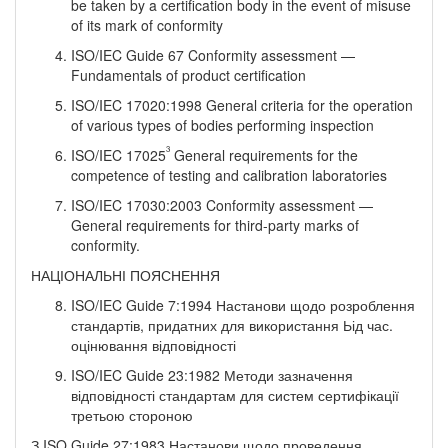
be taken by a certification body in the event of misuse
of its mark of conformity
ISO/IEC Guide 67 Conformity assessment —
Fundamentals of product certification
ISO/IEC 17020:1998 General criteria for the operation
of various types of bodies performing inspection
3
ISO/IEC 17025
General requirements for the
competence of testing and calibration laboratories
ISO/IEC 17030:2003 Conformity assessment —
General requirements for third-party marks of
conformity.
НАЦІОНАЛЬНІ ПОЯСНЕННЯ
ISO/IEC Guide 7:1994 Настанови щодо розроблення
стандартів, придатних для викорис­тання Ьід час.
оцінювання відповідності
ISO/IEC Guide 23:1982 Методи зазначення
відповідності стандартам для систем сертифі­кації
третьою стороною
З ISO Guide 27:1983 Настанови щодо проведення