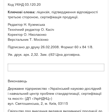
Код УКНД 03.120.20
Ключові
слова:
ліцензія, підтвердження відповідності
третьою стороною, сертифікація продукції.
Редактор Н. Куземська
Технічний редактор О. Касіч
Коректор О. Ніколаєнко
Верстальник Т. Мосієнко
Підписано до друку 26.02.2008. Формат 60 х 84 1/8.
Ум. друк. арк. 2,32. Зам.
і(63
Ціна договірна.
Виконавець
Державне підприємство «Український науково-дослідний
і навчальний центр проблем стандартизації, сертифікації
та якості» (ДП «УкрНДНЦ»)
вул. Святошинська, 2, м. Київ, 03115
Свідоцтво про внесення видавця видавничої продукції до