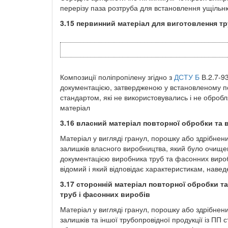
перерізу паза розтруба для встановлення ущільню
3.15
первинний матеріал для виготовлення тр
Композиції поліпропілену згідно з
ДСТУ Б
В.2.7-93
документацією, затвердженою у встановленому по
стандартом, які не використовувались і не обробл
матеріал
3.16
власний матеріал повторної обробки та 
Матеріал у вигляді гранул, порошку або здрібнен
залишків власного виробництва, який було очище
документацією виробника труб та фасонних вироб
відомий і який відповідає характеристикам, наве
3.17
сторонній матеріал повторної обробки т
труб і фасонних виробів
Матеріал у вигляді гранул, порошку або здрібнен
залишків та іншої трубопровідної продукції із П