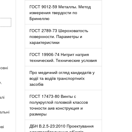
ГОСТ 9012-59 Металлы. Метод
измерения твердости по
Бринеллю
ГОСТ 2789-73 Шероховатость
поверхности. Параметры и
характеристики
ГОСТ 19906-74 Нитрит натрия
технический. Технические условия
овні
Про медичний огляд кандидатів у
водії та водіїв транспортниїх
.
засобів
ГОСТ 17473-80 Винты с
алі
полукруглой головкой классов
точности аив конструкция и
альні
размеры
ДБН В.2.5-23:2010 Проектування
ві
електрообладнання об'єктів