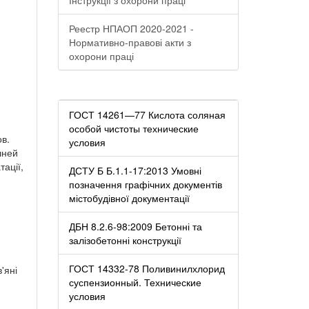
Реестр НПАОП 2020-2021 -
Нормативно-правові акти з
охорони праці
ГОСТ 14261—77 Кислота соляная
особой чистоты технические
в.
условия
шней
тації,
ДСТУ Б Б.1.1-17:2013 Умовні
позначення графічних документів
містобудівної документації
ДБН 8.2.6-98:2009 Бетонні та
залізобетонні конструкції
ГОСТ 14332-78 Поливинилхлорид
'яні
суспензионный. Технические
условия