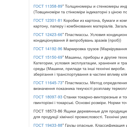
ГОСТ 11358-89
* Толщиномеры и стенкомеры инди
(Товщиноміри та стінкоміри індикаторні з ціною под
ГОСТ 12301-81
Коробки из картона, бумаги и ко
картону, паперу і комбінованих матеріалів. Загаль
ГОСТ 12423-66
* Пластмассы. Условия кондицион
кондиціонування й випробувань зразків (проб))
ГОСТ 14192-96
Маркировка грузов (Маркірування
ГОСТ 15150-69
* Машины, приборы и другие техн
Категории, условия эксплуатации, хранения и т
среды (Машини, прилади та інші технічні вироби. 
зберігання і транспортування в частині впливу к
ГОСТ 11645-73
* Пластмассы. Метод определения
визначення показника текучості розплаву термопл
ГОСТ 18097-93
Станки токарно-винторезные и то
гвинторізні і токарські. Основні розміри. Норми то
ГОСТ 18573-86 Ящики деревянные для продукции
для продукції хімічної промисловості. Технічні ум
ГОСТ 19433-88
* Грузы опасные. Классификация и