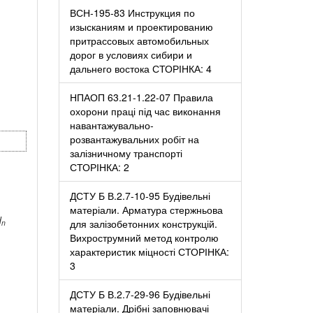
ВСН-195-83 Инструкция по
изысканиям и проектированию
притрассовых автомобильных
дорог в условиях сибири и
дальнего востока СТОРІНКА: 4
НПАОП 63.21-1.22-07 Правила
охорони праці під час виконання
навантажувально-
розвантажувальних робіт на
залізничному транспорті
СТОРІНКА: 2
ДСТУ Б В.2.7-10-95 Будівельні
матеріали. Арматура стержньова
d
для залізобетонних конструкцій.
n
Вихрострумний метод контролю
характеристик міцності СТОРІНКА:
3
ДСТУ Б В.2.7-29-96 Будівельні
матеріали. Дрібні заповнювачі