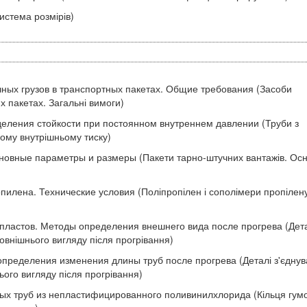
истема розмірів)
чных грузов в транспортных пакетах. Общие требования (Засоби
х пакетах. Загальні вимоги)
еления стойкости при постоянном внутреннем давлении (Труби з
ному внутрішньому тиску)
новные параметры и размеры (Пакети тарно-штучних вантажів. Осн
лена. Технические условия (Поліпропілен і сополімери пропілену
пластов. Методы определения внешнего вида после прогрева (Дет
овнішнього вигляду після прогрівання)
пределения изменения длины труб после прогрева (Деталі з'єднув
ього вигляду після прогрівання)
ых труб из непластифицированного поливинилхлорида (Кільця гумо