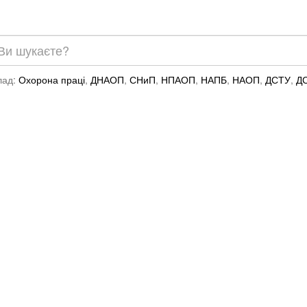
лад:
Охорона праці
,
ДНАОП
,
СНиП
,
НПАОП
,
НАПБ
,
НАОП
,
ДСТУ
,
Д