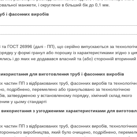
вальної манжети, і округлене в більший бік до 0,1 мм.
уб і фасонних виробів
 та ГОСТ 26996 (далі - ПП), що серійно випускаються за технологі
рядку у формі гранул або порошку із характеристиками згідно з ци
ялись і до яких не додавався власний та (або) сторонній вторинний
використання для виготовлення труб і фасонних виробів
их частин ПП з відбракованих труб, фасонних виробів та технологіч
но, подрібнено, перемелено або гранульовано за технологічною
ів, затвердженою у встановленому порядку, хімічний склад якого
деним у цьому стандарті
а використання з узгодженими характеристиками для виготовл
их частин ПП з відбракованих труб, фасонних виробів, технологічних
П стороннього виробництва, який було очищено, подрібнено, переме