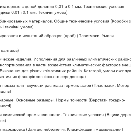
каторные с ценой деления 0,01 и 0,1 мм. Технические условия
ілки 0,01 і 0,1 мм. Технічні умови)
мбинированных материалов. Общие технические условия (Коробки з
ні технічні умови)
ирования и испытаний образцов (проб) (Пластмаси. Умови
 вантажів)
ические изделия. Исполнения для различных климатических районо
ранспортирования в части воздействия климатических факторов вне
Виконання для різних кліматичних районів. Категорії, умови експлуа
ліматичних факторів зовнішнього середовища)
 показателя текучести расплава термопластов (Пластмаси. Метод
астів)
карные. Основные размеры. Нормы точности (Верстати токарно-
чності)
 химической промышленности. Технические условия (Ящики дерев
ови)
 маркировка (Вантажі небезпечні. Класифікація і маркірування)