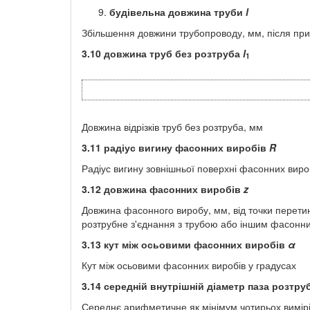
будівельна довжина труби
l
Збільшення довжини трубопроводу, мм, після при
3.10
довжина труб без розтруба
l
1
Довжина відрізків труб без розтруба, мм
3.11
радіус вигину фасонних виробів
R
Радіус вигину зовнішньої поверхні фасонних виро
3.12
довжина фасонних виробів
z
Довжина фасонного виробу, мм, від точки перетин
розтрубне з'єднання з трубою або іншим фасонн
3.13
кут між осьовими фасонних виробів
α
Кут між осьовими фасонних виробів у градусах
3.14
середній внутрішній діаметр паза розтру
Середнє арифметичне як мінімум чотирьох вимірів