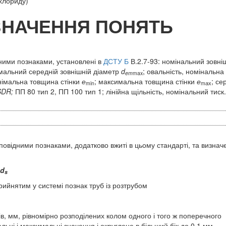
лхлориду)
ИЗНАЧЕННЯ ПОНЯТЬ
дними познаками, установлені в
ДСТУ Б
В.2.7-93: номінальний зовні
альний середній зовнішній діаметр
d
; овальність, номінальна
em
max
інімальна товщина стінки
е
; максимальна товщина стінки
е
; се
min
mах
SDR
;
ПП 80 тип 2, ПП 100 тип 1; лінійна щільність, номінальний тиск.
дповідними познаками, додатково вжиті в цьому стандарті, та визнач
d
s
рийнятим у системі познак труб із розтрубом
, мм, рівномірно розподілених колом одного і того ж поперечного
льні і максимальні значення і округлене в більший бік до 0,1 мм