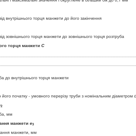
від внутрішнього торця манжети до його закінчення
від зовнішнього торця манжети до зовнішнього торця розтруба
ого торця манжети
С
уба до внутрішнього торця манжети
о його початку - умовного перерізу труби з номінальним діаметром
е
2
ба, мм
вання манжети
е
3
ування манжети, мм