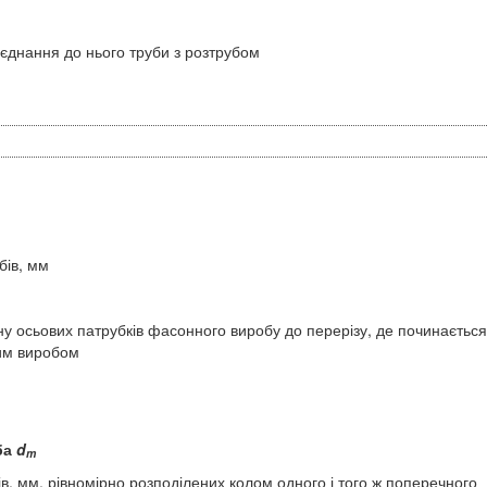
єднання до нього труби з розтрубом
бів, мм
у осьових патрубків фасонного виробу до перерізу, де починається
им виробом
ба
d
m
, мм, рівномірно розподілених колом одного і того ж поперечного