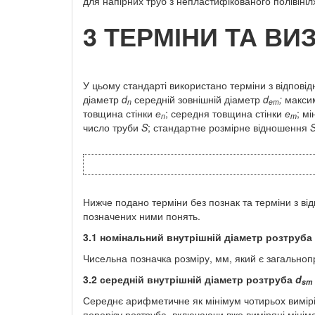
для напірних труб з непластифікованого полівіні
3 ТЕРМІНИ ТА В
У цьому стандарті використано терміни з відпові
діаметр
d
середній зовнішній діаметр
d
;
максим
n
em
товщина стінки
е
; середня товщина стінки
е
; м
n
т
число труби
S
; стандартне розмірне відношення
Нижче подано терміни без познак та терміни з ві
позначених ними понять.
3.1
номінальний внутрішній діаметр розтруба
Чисельна позначка розміру, мм, який є загальноп
3.2
середній внутрішній діаметр розтруба
d
sm
Середнє арифметичне як мінімум чотирьох вимірів
перерізу розтруба, включаючи вже виміряні мініма