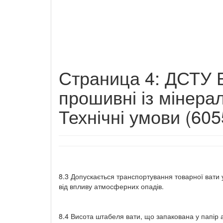
Страница 4: ДСТУ Б
прошивні із мінерал
Технічні умови (605
8.3 Допускається транспортування товарної вати 
від впливу атмосферних опадів.
8.4 Висота штабеля вати, що запакована у папір 