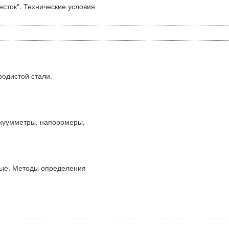
сток". Технические условия
родистой стали.
куумметры, напоромеры,
ные. Методы определения