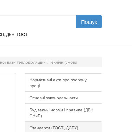
СП
,
ДБН
,
ГОСТ
ої вати теплоізоляційні. Технічні умови
Нормативні акти про охорону
праці
Основні законодавчі акти
Будівельні норми і правила (ДБН,
СНиП)
Стандарти (ГОСТ, ДСТУ)