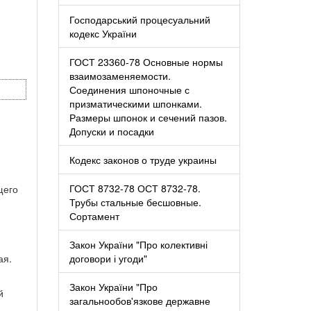
Господарський процесуальний
кодекс України
ГОСТ 23360-78 Основные нормы
взаимозаменяемости.
Соединения шпоночные с
призматическими шпонками.
Размеры шпонок и сечений пазов.
Допуски и посадки
Кодекс законов о труде украины
ГОСТ 8732-78 ОСТ 8732-78.
щего
Трубы стальные бесшовные.
Сортамент
Закон України "Про колективні
ая.
договори і угоди"
Закон України "Про
й
загальнообов'язкове державне