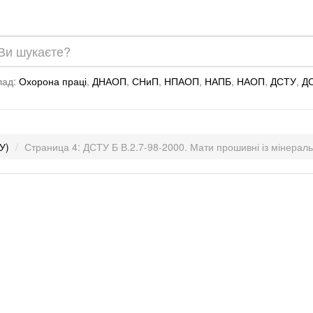
лад:
Охорона праці
,
ДНАОП
,
СНиП
,
НПАОП
,
НАПБ
,
НАОП
,
ДСТУ
,
Д
У)
Страница 4: ДСТУ Б В.2.7-98-2000. Мати прошивні із мінеральн