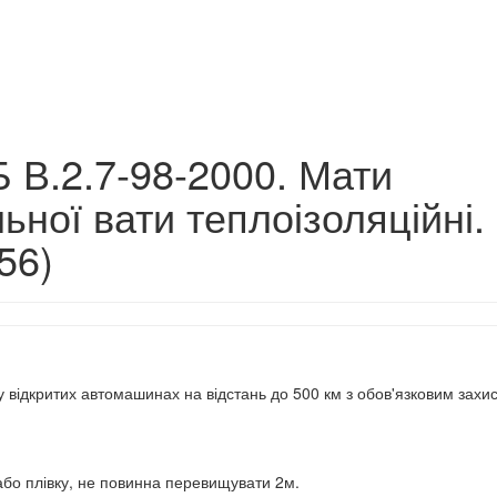
 В.2.7-98-2000. Мати
ьної вати теплоізоляційні.
56)
у відкритих автомашинах на відстань до 500 км з обов'язковим захи
або плівку, не повинна перевищувати 2м.