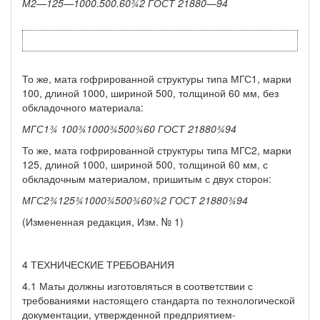
М2—125—1000.500.60
¾
2
ГОСТ
21880—94
То же, мата гофрированной структуры типа МГС1, марки
100, длиной 1000, шириной 500, толщиной 60 мм, без
обкладочного материала:
МГС1
¾
100
¾
1000
¾
500
¾
60 ГОСТ 21880
¾
94
То же, мата гофрированной структуры типа МГС2, марки
125, длиной 1000, шириной 500, толщиной 60 мм, с
обкладочным материалом, пришитым с двух сторон:
МГС2
¾
125
¾
1000
¾
500
¾
60
¾
2 ГОСТ 21880
¾
94
(Измененная редакция, Изм. № 1)
4 ТЕХНИЧЕСКИЕ ТРЕБОВАНИЯ
4.1 Маты должны изготовляться в соответствии с
требованиями настоящего стандарта по технологической
документации, утвер­жденной предприятием-