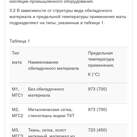
изоляции промышленного оборудования.
3.2 В зависимости от структуры вида обкладочного
материала и предель­ной температуры применения маты
подразделяют на типы, указан­ные в таблице 1.
Таблица 1
Тип
Предельная
темпе­ратура
мата
Наименование
применения,
обкладочного материала
К (°С)
М1,
Без обкладочного
973 (700)
МГС1
материала
М2,
Металлическая сетка,
973 (700)
МГС2
стеклоткань марки ТКТ
М3,
Ткань, сетка, холст
723 (450)
МГС3
нетканый, материал из