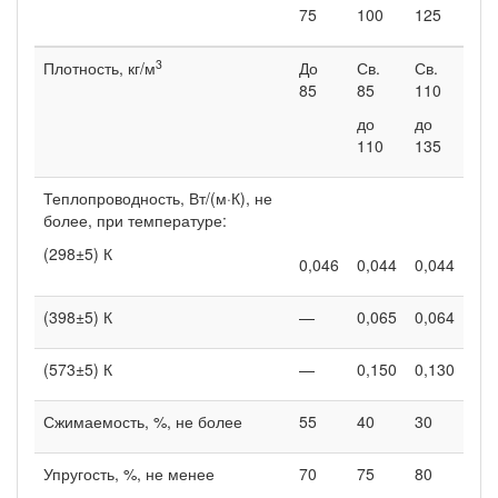
75
100
125
3
Плотность, кг/м
До
Св.
Св.
85
85
110
до
до
110
135
Теплопроводность, Вт/(м·К), не
более, при температуре:
(298±5) К
0,046
0,044
0,044
(398±5) К
—
0,065
0,064
(573±5) К
—
0,150
0,130
Сжимаемость, %, не более
55
40
30
Упругость, %, не менее
70
75
80