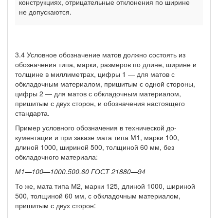
конструкциях, отрицательные отклонения по ширине
не допускаются.
3.4 Условное обозначение матов должно состоять из
обозначе­ния типа, марки, размеров по длине, ширине и
толщине в милли­метрах, цифры 1 — для матов с
обкладочным материалом, приши­тым с одной стороны,
цифры 2 — для матов с обкладочным мате­риалом,
пришитым с двух сторон, и обозначения настоящего
стан­дарта.
Пример условного обозначения в технической до­
кументации и при заказе мата типа М1, марки 100,
длиной 1000, шириной 500, толщиной 60 мм, без
обкладочного материала:
М1—100—1000.500.60
ГОСТ
21880—94
То же, мата типа М2, марки 125, длиной 1000, шириной
500, толщиной 60 мм, с обкладочным материалом,
пришитым с двух сторон: