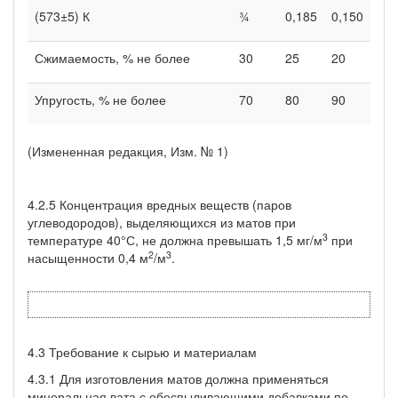
(573±5) К
¾
0,185
0,150
Сжимаемость, % не более
30
25
20
Упругость, % не более
70
80
90
(Измененная редакция, Изм. № 1)
4.2.5 Концентрация вредных веществ (паров
углеводородов), выделяющихся из матов при
3
температуре 40°С, не должна превы­шать 1,5 мг/м
при
2
3
насыщенности 0,4 м
/м
.
4.3 Требование к сырью и материалам
4.3.1 Для изготовления матов должна применяться
минераль­ная вата с обеспыливающими добавками по