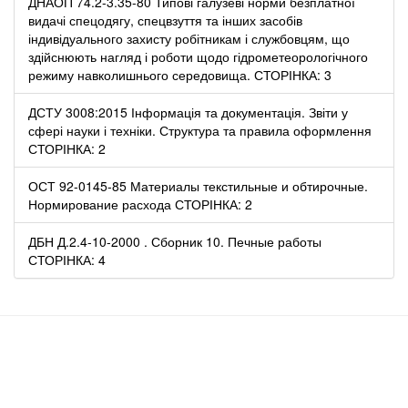
ДНАОП 74.2-3.35-80 Типові галузеві норми безплатної
видачі спецодягу, спецвзуття та інших засобів
індивідуального захисту робітникам і службовцям, що
здійснюють нагляд і роботи щодо гідрометеорологічного
режиму навколишнього середовища. СТОРІНКА: 3
ДСТУ 3008:2015 Інформація та документація. Звіти у
сфері науки і техніки. Структура та правила оформлення
СТОРІНКА: 2
ОСТ 92-0145-85 Материалы текстильные и обтирочные.
Нормирование расхода СТОРІНКА: 2
ДБН Д.2.4-10-2000 . Сборник 10. Печные работы
СТОРІНКА: 4