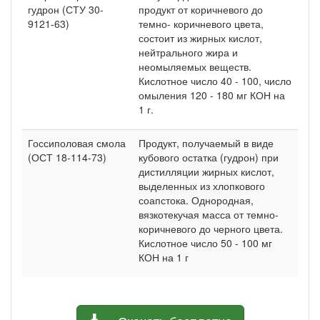
гудрон (СТУ 30-
продукт от коричневого до
9121-63)
темно- коричневого цвета,
состоит из жирных кислот,
нейтрального жира и
неомыляемых веществ.
Кислотное число 40 - 100, число
омыления 120 - 180 мг КОН на
1 г.
Госсиполовая смола
Продукт, получаемый в виде
(ОСТ 18-114-73)
кубового остатка (гудрон) при
дистилляции жирных кислот,
выделенных из хлопкового
соапстока. Однородная,
вязкотекучая масса от темно-
коричневого до черного цвета.
Кислотное число 50 - 100 мг
КОН на 1 г