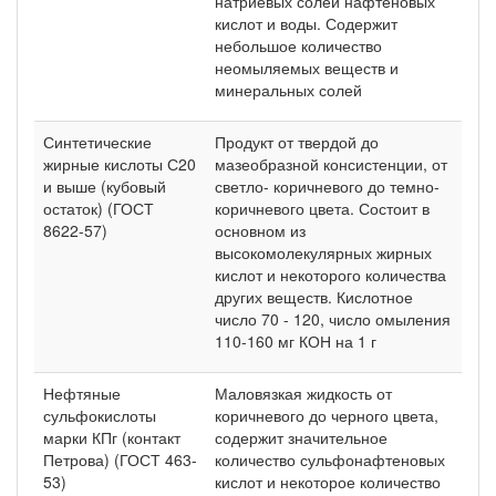
натриевых солей нафтеновых
кислот и воды. Содержит
небольшое количество
неомыляемых веществ и
минеральных солей
Синтетические
Продукт от твердой до
жирные кислоты С20
мазеобразной консистенции, от
и выше (кубовый
светло- коричневого до темно-
остаток) (ГОСТ
коричневого цвета. Состоит в
8622-57)
основном из
высокомолекулярных жирных
кислот и некоторого количества
других веществ. Кислотное
число 70 - 120, число омыления
110-160 мг КОН на 1 г
Нефтяные
Маловязкая жидкость от
сульфокислоты
коричневого до черного цвета,
марки КПг (контакт
содержит значительное
Петрова) (ГОСТ 463-
количество сульфонафтеновых
53)
кислот и некоторое количество