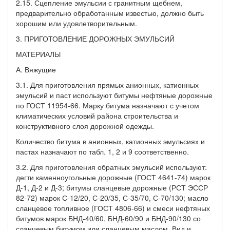
2.15. Сцепление эмульсии с гранитным щебнем,
предварительно обработанным известью, должно быть
хорошим или удовлетворительным.
3. ПРИГОТОВЛЕНИЕ ДОРОЖНЫХ ЭМУЛЬСИЙ
МАТЕРИАЛЫ
А. Вяжущие
3.1. Для приготовления прямых анионных, катионных
эмульсий и паст используют битумы нефтяные дорожные
по ГОСТ 11954-66. Марку битума назначают с учетом
климатических условий района строительства и
конструктивного слоя дорожной одежды.
Количество битума в анионных, катионных эмульсиях и
пастах назначают по табл. 1, 2 и 9 соответственно.
3.2. Для приготовления обратных эмульсий используют:
дегти каменноугольные дорожные (ГОСТ 4641-74) марок
Д-1, Д-2 и Д-3; битумы сланцевые дорожные (РСТ ЭССР
82-72) марок С-12/20, С-20/35, С-35/70, С-70/130; масло
сланцевое топливное (ГОСТ 4806-66) и смеси нефтяных
битумов марок БНД-40/60, БНД-60/90 и БНД-90/130 со
сланцевым битумом или сланцевым маслом. Вид и