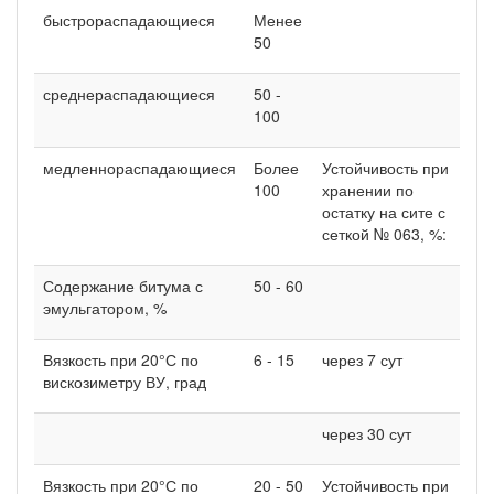
быстрораспадающиеся
Менее
50
среднераспадающиеся
50 -
100
медленнораспадающиеся
Более
Устойчивость при
100
хранении по
остатку на сите с
сеткой № 063, %:
Содержание битума с
50 - 60
эмульгатором, %
Вязкость при 20°С по
6 - 15
через 7 сут
0
вискозиметру ВУ, град
через 30 сут
0
Вязкость при 20°С по
20 - 50
Устойчивость при
Н