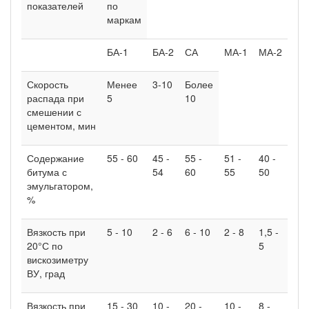
показателей
по
маркам
БА-1
БА-2
СА
МА-1
МА-2
Скорость
Менее
3-10
Более
распада при
5
10
смешении с
цементом, мин
Содержание
55 - 60
45 -
55 -
51 -
40 -
битума с
54
60
55
50
эмульгатором,
%
Вязкость при
5 - 10
2 - 6
6 - 10
2 - 8
1,5 -
20°С по
5
вискозиметру
ВУ, град
Вязкость при
15 - 30
10 -
20 -
10 -
8 -