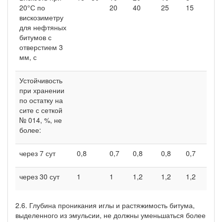
20°С по
20
40
25
15
вискозиметру
для нефтяных
битумов с
отверстием 3
мм, с
Устойчивость
при хранении
по остатку на
сите с сеткой
№ 014, %, не
более:
через 7 сут
0,8
0,7
0,8
0,8
0,7
через 30 сут
1
1
1,2
1,2
1,2
2.6. Глубина проникания иглы и растяжимость битума,
выделенного из эмульсии, не должны уменьшаться более