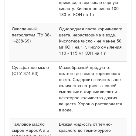
примеси, в том числе серную
кислоту. Кислотное число 100 -
180 мг КОН на 1 г
Окисленный
Однородная паста коричневого
петролатум (ТУ 38-
цвета, нерастворима в воде.
1-238-69)
Кислотное число - не менее 50
мг КОН на 1 г, число омыления
110 - 115 мг КОН на 1 г
Сульфатное мыло
Мазеобразный продукт от
(СТУ-374-63)
желтого до темно-коричневого
цвета. Содержит значительное
количество натриевых солей
смоляных и жирных кислот и
некоторое количество других
веществ. Хорошо растворяется
в воде.
Талловое масло
Вязкая жидкость от темно-
сырое марок А и Б
красного до темно-бурого
(МРТУ 13-05-13-65)
цвета, содержит смесь