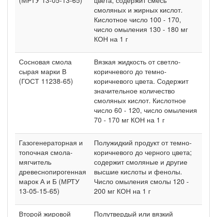
смоляных и жирных кислот.
Кислотное число 100 - 170,
число омыления 130 - 180 мг
КОН на 1 г
Сосновая смола
Вязкая жидкость от светло-
сырая марки В
коричневого до темно-
(ГОСТ 11238-65)
коричневого цвета. Содержит
значительное количество
смоляных кислот. Кислотное
число 60 - 120, число омыления
70 - 170 мг КОН на 1 г
Газогенераторная и
Полужидкий продукт от темно-
топочная смола-
коричневого до черного цвета;
мягчитель
содержит смоляные и другие
древеснопирогенная
высшие кислоты и фенолы.
марок А и Б (МРТУ
Число омыления смолы 120 -
13-05-15-65)
200 мг КОН на 1 г
Второй жировой
Полутвердый или вязкий