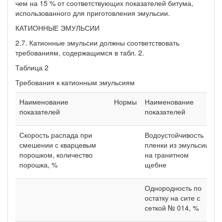
чем на 15 % от соответствующих показателей битума,
использованного для приготовления эмульсии.
КАТИОННЫЕ ЭМУЛЬСИИ
2.7. Катионные эмульсии должны соответствовать
требованиям, содержащимся в табл. 2.
Таблица 2
Требования к катионным эмульсиям
Наименование
Нормы
Наименование
Н
показателей
показателей
Скорость распада при
Водоустойчивость
Х
смешении с кварцевым
пленки из эмульсии
порошком, количество
на гранитном
порошка, %
щебне
Однородность по
Н
остатку на сите с
б
сеткой № 014, %
0