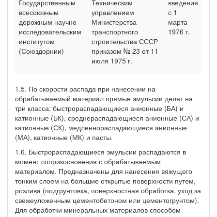
Государственным
Техническим
введения
всесоюзным
управлением
с 1
дорожным научно-
Министерства
марта
исследовательским
транспортного
1976 г.
институтом
строительства СССР
(Союздорнии)
приказом № 23 от 11
июля 1975 г.
1.5. По скорости распада при нанесении на
обрабатываемый материал прямые эмульсии делят на
три класса: быстрораспадающиеся анионные (БА) и
катионные (БК), среднераспадающиеся анионные (СА) и
катионные (СК), медленнораспадающиеся анионные
(МА), катионные (МК) и пасты.
1.6. Быстрораспадающиеся эмульсии распадаются в
момент соприкосновения с обрабатываемым
материалом. Предназначены для нанесения вяжущего
тонким слоем на большие открытые поверхности путем,
розлива (подгрунтовка, поверхностная обработка, уход за
свежеуложенным цементобетоном или цементогрунтом).
Для обработки минеральных материалов способом