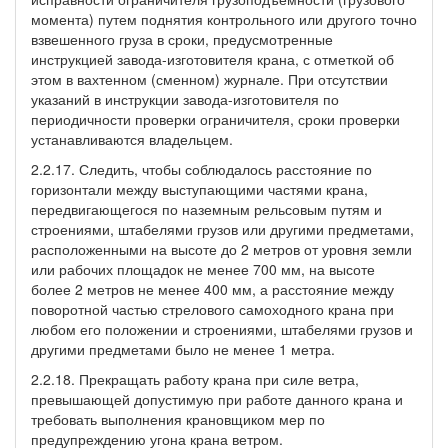
момента) путем поднятия контрольного или другого точно
взвешенного груза в сроки, предусмотренные
инструкцией завода-изготовителя крана, с отметкой об
этом в вахтенном (сменном) журнале. При отсутствии
указаний в инструкции завода-изготовителя по
периодичности проверки ограничителя, сроки проверки
устанавливаются владельцем.
2.2.17. Следить, чтобы соблюдалось расстояние по
горизонтали между выступающими частями крана,
передвигающегося по наземным рельсовым путям и
строениями, штабелями грузов или другими предметами,
расположенными на высоте до 2 метров от уровня земли
или рабочих площадок не менее 700 мм, на высоте
более 2 метров не менее 400 мм, а расстояние между
поворотной частью стрелового самоходного крана при
любом его положении и строениями, штабелями грузов и
другими предметами было не менее 1 метра.
2.2.18. Прекращать работу крана при силе ветра,
превышающей допустимую при работе данного крана и
требовать выполнения крановщиком мер по
предупреждению угона крана ветром.