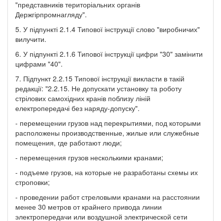
"представників територіальних органів
Держгірпромнагляду".
5. У підпункті 2.1.4 Типової інструкції слово "виробничих"
вилучити.
6. У підпункті 2.1.6 Типової інструкції цифри "30" замінити
цифрами "40".
7. Підпункт 2.2.15 Типової інструкції викласти в такій
редакції: "2.2.15. Не допускати установку та роботу
стрілових самохідних кранів поблизу ліній
електропередачі без наряду-допуску".
- перемещении грузов над перекрытиями, под которыми
расположены производственные, жилые или служебные
помещения, где работают люди;
- перемещения грузов несколькими кранами;
- подъеме грузов, на которые не разработаны схемы их
строповки;
- проведении работ стреловыми кранами на расстоянии
менее 30 метров от крайнего привода линии
электропередачи или воздушной электрической сети