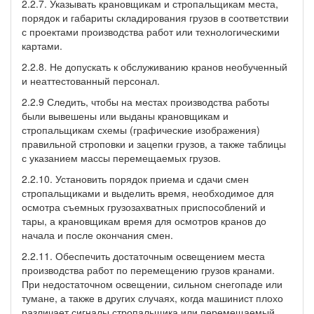
2.2.7. Указывать крановщикам и стропальщикам места,
порядок и габариты складирования грузов в соответствии
с проектами производства работ или технологическими
картами.
2.2.8. Не допускать к обслуживанию кранов необученный
и неаттестованный персонал.
2.2.9 Следить, чтобы на местах производства работы
были вывешены или выданы крановщикам и
стропальщикам схемы (графические изображения)
правильной строповки и зацепки грузов, а также таблицы
с указанием массы перемещаемых грузов.
2.2.10. Установить порядок приема и сдачи смен
стропальщиками и выделить время, необходимое для
осмотра съемных грузозахватных приспособлений и
тары, а крановщикам время для осмотров кранов до
начала и после окончания смен.
2.2.11. Обеспечить достаточным освещением места
производства работ по перемещению грузов кранами.
При недостаточном освещении, сильном снегопаде или
тумане, а также в других случаях, когда машинист плохо
различает сигналы стропальщика или перемещаемый