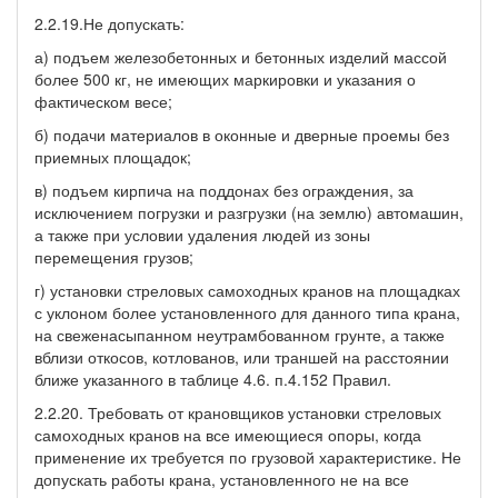
2.2.19.Не допускать:
а) подъем железобетонных и бетонных изделий массой
более 500 кг, не имеющих маркировки и указания о
фактическом весе;
б) подачи материалов в оконные и дверные проемы без
приемных площадок;
в) подъем кирпича на поддонах без ограждения, за
исключением погрузки и разгрузки (на землю) автомашин,
а также при условии удаления людей из зоны
перемещения грузов;
г) установки стреловых самоходных кранов на площадках
с уклоном более установленного для данного типа крана,
на свеженасыпанном неутрамбованном грунте, а также
вблизи откосов, котлованов, или траншей на расстоянии
ближе указанного в таблице 4.6. п.4.152 Правил.
2.2.20. Требовать от крановщиков установки стреловых
самоходных кранов на все имеющиеся опоры, когда
применение их требуется по грузовой характеристике. Не
допускать работы крана, установленного не на все