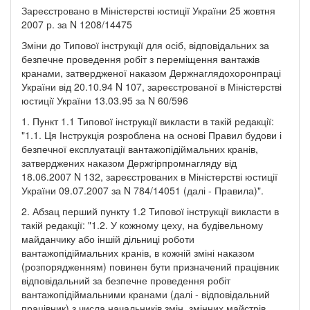
Зареєстровано в Міністерстві юстиції України 25 жовтня
2007 р. за N 1208/14475
Зміни до Типової інструкції для осіб, відповідальних за
безпечне проведення робіт з переміщення вантажів
кранами, затвердженої наказом Держнаглядохоронпраці
України від 20.10.94 N 107, зареєстрованої в Міністерстві
юстиції України 13.03.95 за N 60/596
1. Пункт 1.1 Типової інструкції викласти в такій редакції:
"1.1. Ця Інструкція розроблена на основі Правил будови і
безпечної експлуатації вантажопідіймальних кранів,
затверджених наказом Держгірпромнагляду від
18.06.2007 N 132, зареєстрованих в Міністерстві юстиції
України 09.07.2007 за N 784/14051 (далі - Правила)".
2. Абзац перший пункту 1.2 Типової інструкції викласти в
такій редакції: "1.2. У кожному цеху, на будівельному
майданчику або іншій дільниці роботи
вантажопідіймальних кранів, в кожній зміні наказом
(розпорядженням) повинен бути призначений працівник
відповідальний за безпечне проведення робіт
вантажопідіймальними кранами (далі - відповідальний
працівник) з числа начальників змін, змінних майстрів,