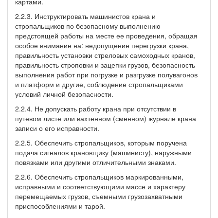
картами.
2.2.3. Инструктировать машинистов крана и
стропальщиков по безопасному выполнению
предстоящей работы на месте ее проведения, обращая
особое внимание на: недопущение перегрузки крана,
правильность установки стреловых самоходных кранов,
правильность строповки и зацепки грузов, безопасность
выполнения работ при погрузке и разгрузке полувагонов
и платформ и другие, соблюдение стропальщиками
условий личной безопасности.
2.2.4. Не допускать работу крана при отсутствии в
путевом листе или вахтенном (сменном) журнале крана
записи о его исправности.
2.2.5. Обеспечить стропальщиков, которым поручена
подача сигналов крановщику (машинисту), наружными
повязками или другими отличительными знаками.
2.2.6. Обеспечить стропальщиков маркированными,
исправными и соответствующими массе и характеру
перемещаемых грузов, съемными грузозахватными
приспособлениями и тарой.