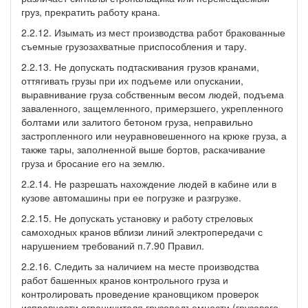
груз, прекратить работу крана.
2.2.12. Изымать из мест производства работ бракованные
съемные грузозахватные приспособления и тару.
2.2.13. Не допускать подтаскивания грузов кранами,
оттягивать грузы при их подъеме или опускании,
выравнивание груза собственным весом людей, подъема
заваленного, защемленного, примерзшего, укрепленного
болтами или залитого бетоном груза, неправильно
застропленного или неуравновешенного на крюке груза, а
также тары, заполненной выше бортов, раскачивание
груза и бросание его на землю.
2.2.14. Не разрешать нахождение людей в кабине или в
кузове автомашины при ее погрузке и разгрузке.
2.2.15. Не допускать установку и работу стреловых
самоходных кранов вблизи линий электропередачи с
нарушением требований п.7.90 Правил.
2.2.16. Следить за наличием на месте производства
работ башенных кранов контрольного груза и
контролировать проведение крановщиком проверок
исправности ограничителя грузоподъемности (грузового