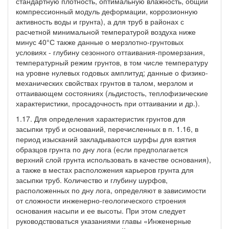
стандартную плотность, оптимальную влажность, общий
компрессионный модуль деформации, коррозионную
активность воды и грунта), а для труб в районах с
расчетной минимальной температурой воздуха ниже
минус 40°С также данные о мерзлотно-грунтовых
условиях - глубину сезонного оттаивания-промерзания,
температурный режим грунтов, в том числе температуру
на уровне нулевых годовых амплитуд; данные о физико-
механических свойствах грунтов в талом, мерзлом и
оттаивающем состояниях (льдистость, теплофизические
характеристики, просадочность при оттаивании и др.).
1.17. Для определения характеристик грунтов для
засыпки труб и оснований, перечисленных в п. 1.16, в
период изысканий закладываются шурфы для взятия
образцов грунта по дну лога (если предполагается
верхний слой грунта использовать в качестве основания),
а также в местах расположения карьеров грунта для
засыпки труб. Количество и глубину шурфов,
расположенных по дну лога, определяют в зависимости
от сложности инженерно-геологического строения
основания насыпи и ее высоты. При этом следует
руководствоваться указаниями главы «Инженерные