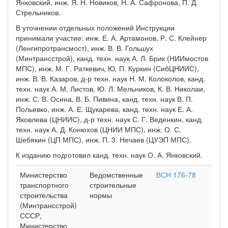
Янковский, инж. Я. Н. Новиков, Н. А. Сафронова, П. Д.
Стрельников.
В уточнении отдельных положений Инструкции
принимали участие: инж. Е. А. Артамонов, Р. С. Клейнер
(Ленгипротрансмост), инж. В. В. Гольшух
(Минтрансстрой), канд. техн. наук А. Л. Брик (НИИмостов
МПС), инж. М. Г. Раткевич, Ю. П. Куркин (СибЦНИИС),
инж. В. В. Казаров, д-р техн. наук Н. М. Колоколов, канд.
техн. наук А. М. Листов, Ю. Л. Мельников, К. В. Николаи,
инж. С. В. Осина, В. Б. Пивина, канд. техн. наук В. П.
Польевко, инж. А. Е. Щукарева, канд. техн. наук Е. А.
Яковлева (ЦНИИС), д-р техн. наук С. Г. Веденкин, канд.
техн. наук А. Д. Конюхов (ЦНИИ МПС), инж. О. С.
Шебякин (ЦП МПС), инж. П. 3. Нечаев (ЦУЭП МПС).
К изданию подготовил канд. техн. наук О. А. Янковский.
Министерство
Ведомственные
ВСН 176-78
транспортного
строительные
строительства
нормы
(Минтрансстрой)
СССР,
Министерство