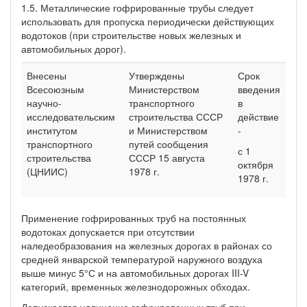
1.5. Металлические гофрированные трубы следует
использовать для пропуска периодически действующих
водотоков (при строительстве новых железных и
автомобильных дорог).
Внесены
Утверждены
Срок
Всесоюзным
Министерством
введения
научно-
транспортного
в
исследовательским
строительства СССР
действие
институтом
и Министерством
-
транспортного
путей сообщения
с 1
строительства
СССР 15 августа
октября
(ЦНИИС)
1978 г.
1978 г.
Применение гофрированных труб на постоянных
водотоках допускается при отсутствии
наледеобразования на железных дорогах в районах со
средней январской температурой наружного воздуха
выше минус 5°С и на автомобильных дорогах III-V
категорий, временных железнодорожных обходах.
Допускается удлинение гофрированных труб при