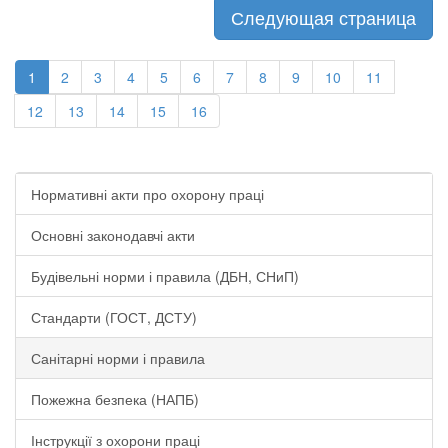
Следующая страница
1
2
3
4
5
6
7
8
9
10
11
12
13
14
15
16
Нормативні акти про охорону праці
Основні законодавчі акти
Будівельні норми і правила (ДБН, СНиП)
Стандарти (ГОСТ, ДСТУ)
Санітарні норми і правила
Пожежна безпека (НАПБ)
Інструкції з охорони праці