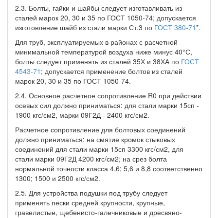
2.3. Болты, гайки и шайбы следует изготавливать из
сталей марок 20, 30 и 35 по ГОСТ 1050-74; допускается
изготовление шайб из стали марки Ст.3 по
ГОСТ 380-71
*.
Для труб, эксплуатируемых в районах с расчетной
минимальной температурой воздуха ниже минус 40°С,
болты следует применять из сталей 35Х и 38ХА по
ГОСТ
4543-71
; допускается применение болтов из сталей
марок 20, 30 и 35 по ГОСТ 1050-74.
2.4. Основное расчетное сопротивление R0 при действии
осевых сил должно приниматься: для стали марки 15сп -
1900 кгс/см2, марки 09Г2Д - 2400 кгс/см2.
Расчетное сопротивление для болтовых соединений
должно приниматься: на смятие кромок стыковых
соединений для стали марки 15сп 3300 кгс/см2, для
стали марки 09Г2Д 4200 кгс/см2; на срез болта
нормальной точности класса 4,6; 5,6 и 8,8 соответственно
1300; 1500 и 2500 кгс/см2.
2.5. Для устройства подушки под трубу следует
применять пески средней крупности, крупные,
гравелистые, щебенисто-галечниковые и дресвяно-