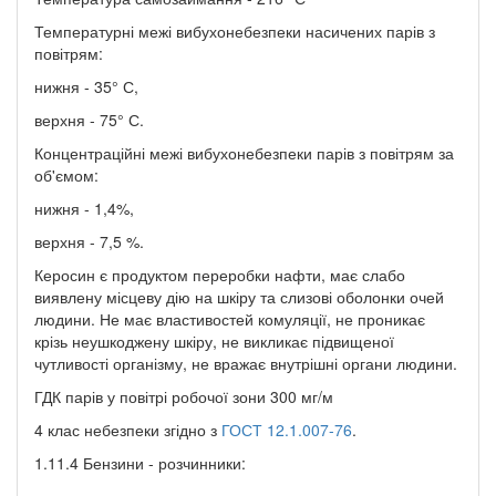
Температурні межі вибухонебезпеки насичених парів з
повітрям:
нижня - 35° С,
верхня - 75° С.
Концентраційні межі вибухонебезпеки парів з повітрям за
об'ємом:
нижня - 1,4%,
верхня - 7,5 %.
Керосин є продуктом переробки нафти, має слабо
виявлену місцеву дію на шкіру та слизові оболонки очей
людини. Не має властивостей комуляції, не проникає
крізь неушкоджену шкіру, не викликає підвищеної
чутливості організму, не вражає внутрішні органи людини.
ГДК парів у повітрі робочої зони 300 мг/м
4 клас небезпеки згідно з
ГОСТ 12.1.007-76
.
1.11.4 Бензини - розчинники: