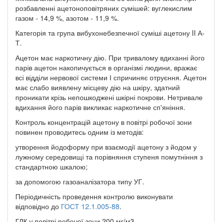
розбавленні ацетоноповітряних сумішей: вуглекислим
газом - 14,9 %, азотом - 11,9 %.
Категорія та група вибухонебезпечної суміші ацетону II А-
Т.
Ацетон має наркотичну дію. При тривалому вдиханні його
парів ацетон накопичується в організмі людини, вражає
всі відділи нервової системи І спричиняє отруєння. Ацетон
має слабо виявлену місцеву дію на шкіру, здатний
проникати крізь непошкоджені шкірні покрови. Нетривале
вдихання його парів викликає наркотичне сп'яніння.
Контроль концентрацій ацетону в повітрі робочої зони
повинен проводитесь одним із методів:
утворення йодоформу при взаємодії ацетону з йодом у
лужному середовищі та порівняння ступеня помутніння з
стандартною шкалою;
за допомогою газоаналізатора типу УГ.
Періодичність проведення контролю виконувати
відповідно до
ГОСТ 12.1.005-88
.
ГДК у повітрі робочої зони 200 мг/м3.