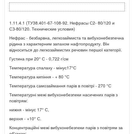
1.11.4.1 (ТУ38.401-67-108-92. Нефрасы С2- 80/120 и
СЗ-80/120. Технические условия)
Нефрас - безбарвна, легкозаймиста та вибухонебезпечна
рідина з характерним запахом нафтопродукту. ВІн
відноситься до легкозаймистих речовин першої категорії.
Густина при 20° С - 0,722 г/см
Температура спалаху - мінус17°С
Температура кипіння - + 80 °С
Температура самозаймання парів в повітрі - 270 °С
Температурні межі вибухонебезпеки насичених парів з
повітрям:
нижня - мінус 17° С,
верхня - +10° С.
Концентраційні межі вибухонебезпеки парів з повітрям за
об'ємом: