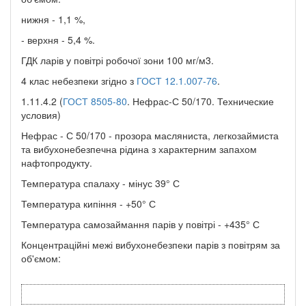
нижня - 1,1 %,
- верхня - 5,4 %.
ГДК ларів у повітрі робочої зони 100 мг/м3.
4 клас небезпеки згідно з
ГОСТ 12.1.007-76
.
1.11.4.2 (
ГОСТ 8505-80
. Нефрас-С 50/170. Технические
условия)
Нефрас - С 50/170 - прозора масляниста, легкозаймиста
та вибухонебезпечна рідина з характерним запахом
нафтопродукту.
Температура спалаху - мінус 39° С
Температура кипіння - +50° С
Температура самозаймання парів у повітрі - +435° С
Концентраційні межі вибухонебезпеки парів з повітрям за
об'ємом: