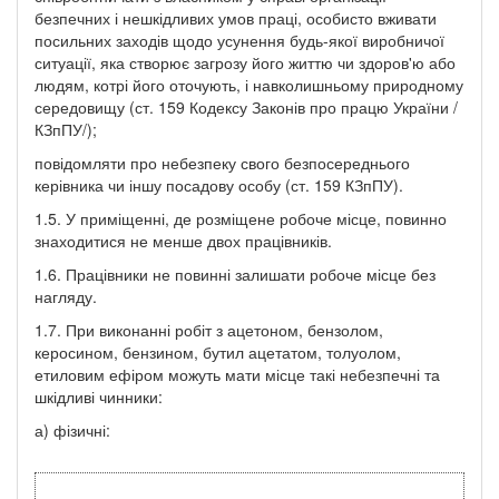
безпечних і нешкідливих умов праці, особисто вживати
посильних заходів щодо усунення будь-якої виробничої
ситуації, яка створює загрозу його життю чи здоров'ю або
людям, котрі його оточують, і навколишньому природному
середовищу (ст. 159 Кодексу Законів про працю України /
КЗпПУ/);
повідомляти про небезпеку свого безпосереднього
керівника чи іншу посадову особу (ст. 159 КЗпПУ).
1.5. У приміщенні, де розміщене робоче місце, повинно
знаходитися не менше двох працівників.
1.6. Працівники не повинні залишати робоче місце без
нагляду.
1.7. При виконанні робіт з ацетоном, бензолом,
керосином, бензином, бутил ацетатом, толуолом,
етиловим ефіром можуть мати місце такі небезпечні та
шкідливі чинники:
а) фізичні: