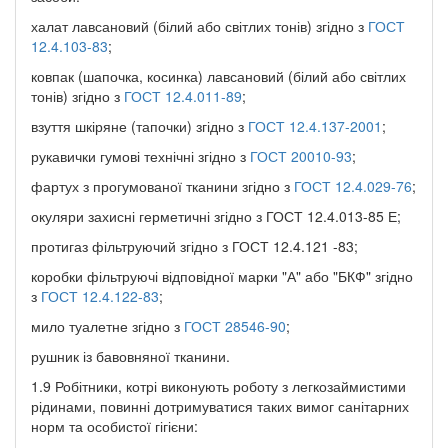
халат лавсановий (білий або світлих тонів) згідно з
ГОСТ
12.4.103-83
;
ковпак (шапочка, косинка) лавсановий (білий або світлих
тонів) згідно з
ГОСТ 12.4.011-89
;
взуття шкіряне (тапочки) згідно з
ГОСТ 12.4.137-2001
;
рукавички гумові технічні згідно з
ГОСТ 20010-93
;
фартух з прогумованої тканини згідно з
ГОСТ 12.4.029-76
;
окуляри захисні герметичні згідно з ГОСТ 12.4.013-85 Е;
протигаз фільтруючий згідно з ГОСТ 12.4.121 -83;
коробки фільтруючі відповідної марки "А" або "БКФ" згідно
з
ГОСТ 12.4.122-83
;
мило туалетне згідно з
ГОСТ 28546-90
;
рушник із бавовняної тканини.
1.9 Робітники, котрі виконують роботу з легкозаймистими
рідинами, повинні дотримуватися таких вимог санітарних
норм та особистої гігієни: