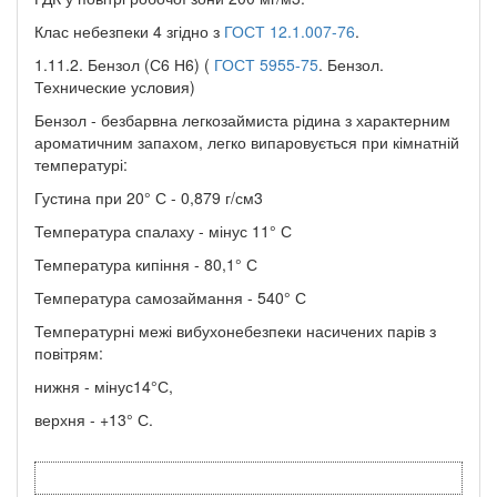
Клас небезпеки 4 згідно з
ГОСТ 12.1.007-76
.
1.11.2. Бензол (С6 Н6) (
ГОСТ 5955-75
. Бензол.
Технические условия)
Бензол - безбарвна легкозаймиста рідина з характерним
ароматичним запахом, легко випаровується при кімнатній
температурі:
Густина при 20° С - 0,879 г/см3
Температура спалаху - мінус 11° С
Температура кипіння - 80,1° С
Температура самозаймання - 540° С
Температурні межі вибухонебезпеки насичених парів з
повітрям:
нижня - мінус14°С,
верхня - +13° С.