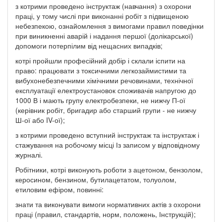
з котрими проведено інструктаж (навчання) з охорони
праці, у тому числі при виконанні робіт з підвищеною
небезпекою, ознайомлення з вимогами правил поведінки
при виникненні аварій і надання першої (долікарської)
допомоги потерпілим від нещасних випадків;
котрі пройшли професійний добір і склали іспити на
право: працювати з токсичними легкозаймистими та
вибухонебезпечними хімічними речовинами, технічної
експлуатації електроустановок споживачів напругою до
1000 В і мають групу електробезпеки, не нижчу П-ої
(керівник робіт, бригадир або старший групи - не нижчу
Ш-ої або IV-ої);
з котрими проведено вступний інструктаж та інструктаж і
стажування на робочому місці Із записом у відповідному
журналі.
Робітники, котрі виконують роботи з ацетоном, бензолом,
керосином, бензином, бутилацетатом, толуолом,
етиловим ефіром, повинні:
знати та виконувати вимоги нормативних актів з охорони
праці (правил, стандартів, норм, положень, Інструкцій);