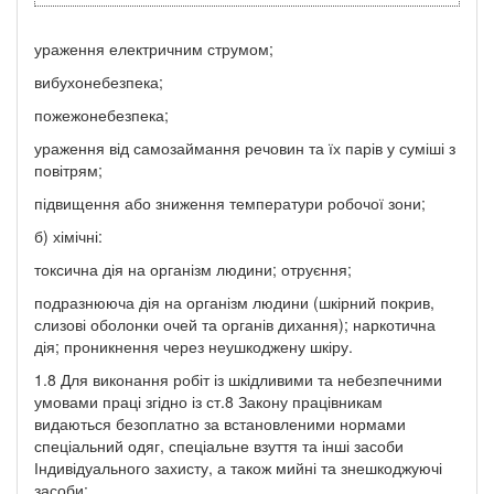
ураження електричним струмом;
вибухонебезпека;
пожежонебезпека;
ураження від самозаймання речовин та їх парів у суміші з
повітрям;
підвищення або зниження температури робочої зони;
б) хімічні:
токсична дія на організм людини; отруєння;
подразнююча дія на організм людини (шкірний покрив,
слизові оболонки очей та органів дихання); наркотична
дія; проникнення через неушкоджену шкіру.
1.8 Для виконання робіт із шкідливими та небезпечними
умовами праці згідно із ст.8 Закону працівникам
видаються безоплатно за встановленими нормами
спеціальний одяг, спеціальне взуття та інші засоби
Індивідуального захисту, а також мийні та знешкоджуючі
засоби: