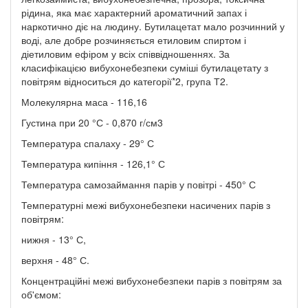
рідина, яка має характерний ароматичний запах і
наркотично діє на людину. Бутилацетат мало розчинний у
воді, але добре розчиняється етиловим спиртом і
діетиловим ефіром у всіх співвідношеннях. За
класифікацією вибухонебезпеки суміші бутилацетату з
повітрям відноситься до категорії*2, група Т2.
Молекулярна маса - 116,16
Густина при 20 °С - 0,870 г/см3
Температура спалаху - 29° С
Температура кипіння - 126,1° С
Температура самозаймання парів у повітрі - 450° С
Температурні межі вибухонебезпеки насичених парів з
повітрям:
нижня - 13° С,
верхня - 48° С.
Концентраційні межі вибухонебезпеки парів з повітрям за
об'ємом: