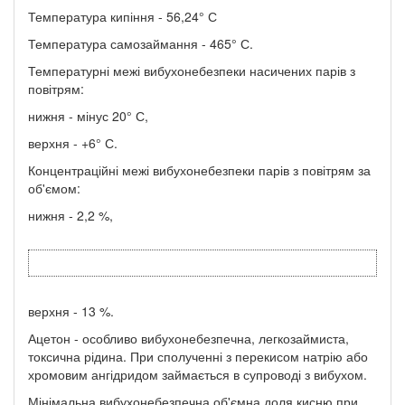
Температура кипіння - 56,24° С
Температура самозаймання - 465° С.
Температурні межі вибухонебезпеки насичених парів з
повітрям:
нижня - мінус 20° С,
верхня - +6° С.
Концентраційні межі вибухонебезпеки парів з повітрям за
об'ємом:
нижня - 2,2 %,
верхня - 13 %.
Ацетон - особливо вибухонебезпечна, легкозаймиста,
токсична рідина. При сполученні з перекисом натрію або
хромовим ангідридом займається в супроводі з вибухом.
Мінімальна вибухонебезпечна об'ємна доля кисню при