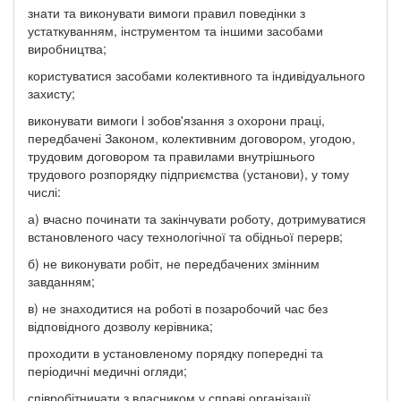
знати та виконувати вимоги правил поведінки з
устаткуванням, інструментом та іншими засобами
виробництва;
користуватися засобами колективного та індивідуального
захисту;
виконувати вимоги i зобов'язання з охорони праці,
передбачені Законом, колективним договором, угодою,
трудовим договором та правилами внутрішнього
трудового розпорядку підприємства (установи), у тому
числі:
а) вчасно починати та закінчувати роботу, дотримуватися
встановленого часу технологічної та обідньої перерв;
б) не виконувати робіт, не передбачених змінним
завданням;
в) не знаходитися на роботі в позаробочий час без
відповідного дозволу керівника;
проходити в установленому порядку попередні та
періодичні медичні огляди;
співробітничати з власником у справі організації