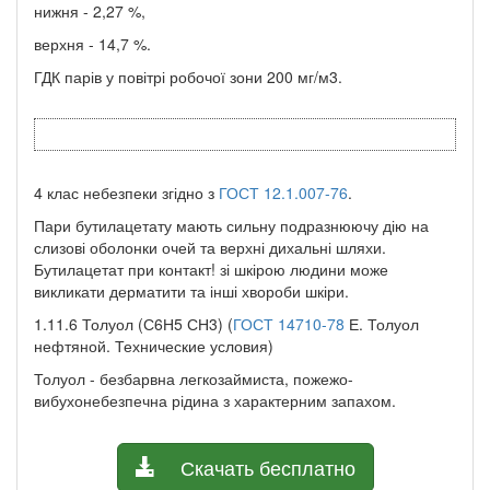
нижня - 2,27 %,
верхня - 14,7 %.
ГДК парів у повітрі робочої зони 200 мг/м3.
4 клас небезпеки згідно з
ГОСТ 12.1.007-76
.
Пари бутилацетату мають сильну подразнюючу дію на
слизові оболонки очей та верхні дихальні шляхи.
Бутилацетат при контакт! зі шкірою людини може
викликати дерматити та інші хвороби шкіри.
1.11.6 Толуол (С6Н5 СН3) (
ГОСТ 14710-78
Е. Толуол
нефтяной. Технические условия)
Толуол - безбарвна легкозаймиста, пожежо-
вибухонебезпечна рідина з характерним запахом.
Скачать бесплатно