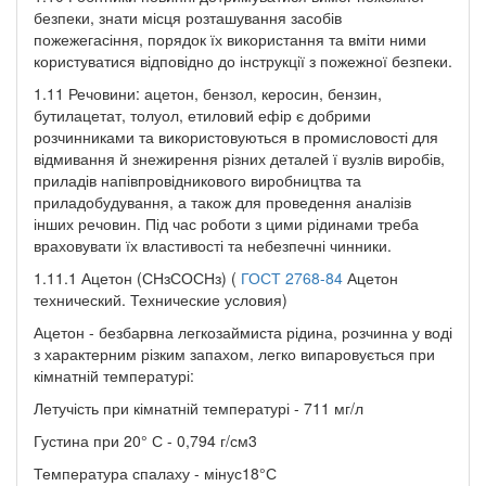
безпеки, знати місця розташування засобів
пожежегасіння, порядок їх використання та вміти ними
користуватися відповідно до інструкції з пожежної безпеки.
1.11 Речовини: ацетон, бензол, керосин, бензин,
бутилацетат, толуол, етиловий ефір є добрими
розчинниками та використовуються в промисловості для
відмивання й знежирення різних деталей ї вузлів виробів,
приладів напівпровідникового виробництва та
приладобудування, а також для проведення аналізів
інших речовин. Під час роботи з цими рідинами треба
враховувати їх властивості та небезпечні чинники.
1.11.1 Ацетон (СНзСОСНз) (
ГОСТ 2768-84
Ацетон
технический. Технические условия)
Ацетон - безбарвна легкозаймиста рідина, розчинна у воді
з характерним різким запахом, легко випаровується при
кімнатній температурі:
Летучість при кімнатній температурі - 711 мг/л
Густина при 20° С - 0,794 г/см3
Температура спалаху - мінус18°С