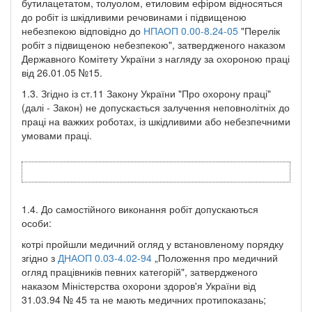
бутилацетатом, толуолом, етиловим ефіром відносяться
до робіт із шкідливими речовинами і підвищеною
небезпекою відповідно до
НПАОП 0.00-8.24-05
"Перелік
робіт з підвищеною небезпекою", затвердженого наказом
Державного Комітету України з нагляду за охороною праці
від 26.01.05 №15.
1.3. Згідно із ст.11 Закону України "Про охорону праці"
(далі - Закон) не допускається залучення неповнолітніх до
праці на важких роботах, із шкідливими або небезпечними
умовами праці.
1.4. До самостійного виконання робіт допускаються
особи:
котрі пройшли медичний огляд у встановленому порядку
згідно з
ДНАОП 0.03-4.02-94
„Положення про медичний
огляд працівників певних категорій", затвердженого
наказом Міністерства охорони здоров'я України від
31.03.94 № 45 та не мають медичних протипоказань;