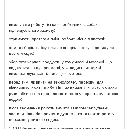
виконувати роботу тільки в необхідних засобах
індивідуального захисту;
утримувати протягом зміни робоче місце в чистоті;
їсти та зберігати їжу тільки в спеціально відведених для
цього місцях;
зберігати харчові продукти, у тому числі й молочні, що
видаються на підприємстві, у холодильниках, які
використовуються тільки з цією метою;
перед тим, як вийти на технологічну перерву (для
відпочинку, паління або з інших причин), вимити з милом
руки, обличчя та прополоскати ротову порожнину питною
водою;
після закінчення роботи вимити з милом забруднені
частини тіла або прийняти душ та прополоскати ротову
порожнину питною водою.
1.10 Робітники повинні дотримуватися вимог пожежної