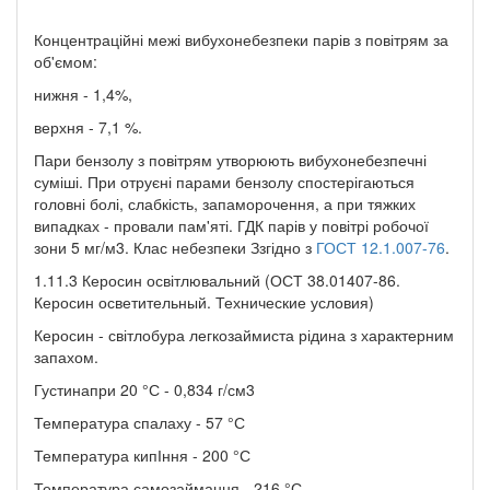
Концентраційні межі вибухонебезпеки парів з повітрям за
об'ємом:
нижня - 1,4%,
верхня - 7,1 %.
Пари бензолу з повітрям утворюють вибухонебезпечні
суміші. При отруєні парами бензолу спостерігаються
головні болі, слабкість, запаморочення, а при тяжких
випадках - провали пам'яті. ГДК парів у повітрі робочої
зони 5 мг/м3. Клас небезпеки Ззгідно з
ГОСТ 12.1.007-76
.
1.11.3 Керосин освітлювальний (ОСТ 38.01407-86.
Керосин осветительный. Технические условия)
Керосин - світлобура легкозаймиста рідина з характерним
запахом.
Густинапри 20 °С - 0,834 г/см3
Температура спалаху - 57 °С
Температура кипІння - 200 °С
Температура самозаймання - 216 °С