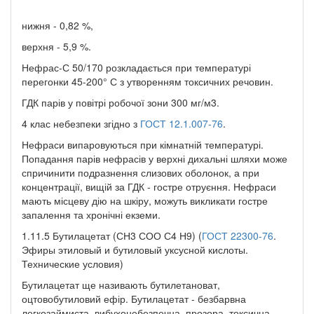
нижня - 0,82 %,
верхня - 5,9 %.
Нефрас-С 50/170 розкладається при температурі
перегонки 45-200° С з утворенням токсичних речовин.
ГДК парів у повітрі робочої зони 300 мг/м3.
4 клас небезпеки згідно з
ГОСТ 12.1.007-76
.
Нефраси випаровуються при кімнатній температурі.
Попадання парів нефрасів у верхні дихальні шляхи може
спричинити подразнення слизових оболонок, а при
концентрації, вищій за ГДК - гостре отруєння. Нефраси
мають місцеву дію на шкіру, можуть викликати гостре
запалення та хронічні екземи.
1.11.5 Бутилацетат (СН3 СОО С4 Н9) (
ГОСТ 22300-76
.
Эфиры этиловый и бутиловый уксусной кислоты.
Технические условия)
Бутилацетат ще називають бутилетановат,
оцтовобутиловий ефір. Бутилацетат - безбарвна
легкозаймиста, вибухонебезпечна, прозора, токсична