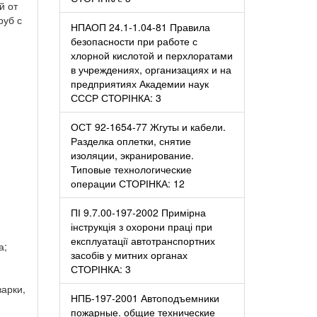
й от
руб с
НПАОП 24.1-1.04-81 Правила
безопасности при работе с
хлорной кислотой и перхлоратами
в учреждениях, организациях и на
предприятиях Академии наук
СССР СТОРІНКА: 3
ОСТ 92-1654-77 Жгуты и кабели.
Разделка оплетки, снятие
изоляции, экранирование.
Типовые технологические
операции СТОРІНКА: 12
ПІ 9.7.00-197-2002 Примірна
інструкція з охорони праці при
експлуатації автотранспортних
а;
засобів у митних органах
СТОРІНКА: 3
арки,
НПБ-197-2001 Автоподъемники
пожарные. общие технические