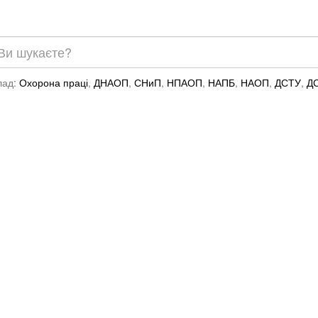
лад:
Охорона праці
,
ДНАОП
,
СНиП
,
НПАОП
,
НАПБ
,
НАОП
,
ДСТУ
,
Д