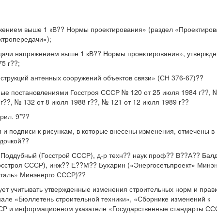
жением выше 1 кВ?? Нормы проектирования» (раздел «Проектиро
ктропередачи»);
едачи напряжением выше 1 кВ?? Нормы проектирования», утвержд
5 г??;
струкций антенных сооружений объектов связи» (СН 376-67)??
ые постановлениями Госстроя СССР № 120 от 25 июля 1984 г??, 
 г??, № 132 от 8 июля 1988 г??, № 121 от 12 июля 1989 г??
рил. 9*??
 и подписи к рисункам, в которые внесены изменения, отмечены в
здочкой??
оддубный (Госстрой СССР), д-р техн?? наук проф?? В??А?? Балд
осстроя СССР), инж?? Е??М?? Бухарин («Энергосетьпроект» Минэ
сталь» Минэнерго СССР)??
ет учитывать утвержденные изменения строительных норм и прав
нале «Бюллетень строительной техники», «Сборнике изменений к
СР и информационном указателе «Государственные стандарты С