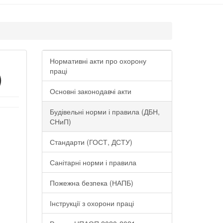
Нормативні акти про охорону
)
праці
Основні законодавчі акти
Будівельні норми і правила (ДБН,
СНиП)
Стандарти (ГОСТ, ДСТУ)
Санітарні норми і правила
Пожежна безпека (НАПБ)
Інструкції з охорони праці