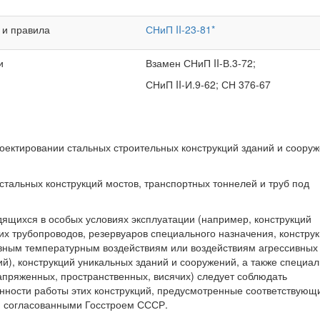
 и правила
СНиП II-23-81*
и
Взамен СНиП II-В.3-72;
СНиП II-И.9-62; СН 376-67
оектировании стальных строительных конструкций зданий и соору
тальных конструкций мостов, транспортных тоннелей и труб под
дящихся в особых условиях эксплуатации (например, конструкций
их трубопроводов, резервуаров специального назначения, констру
вным температурным воздействиям или воздействиям агрессивных 
й), конструкций уникальных зданий и сооружений, а также специа
апряженных, пространственных, висячих) следует соблюдать
ности работы этих конструкций, предусмотренные соответствующ
 согласованными Госстроем СССР.