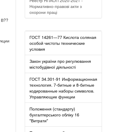
Реестр НПАОП 2020-2021 -
Нормативно-правові акти з
охорони праці
 В??
ГОСТ 14261—77 Кислота соляная
укции
особой чистоты технические
условия
Закон україни про регулювання
містобудівної діяльності
ГОСТ 34.301-91 Информационная
технология. 7-битные и 8-битные
кодированные наборы символов.
Управляющие функции
Положення (стандарту)
бухгалтерського обліку 16
"Витрати"