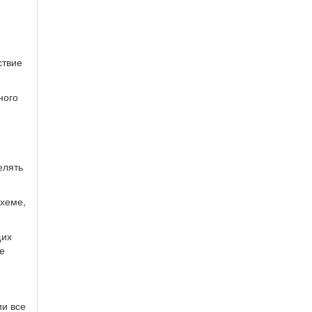
ствие
ного
елять
хеме,
щих
е
ии все