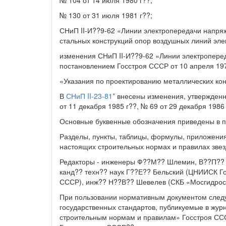
№ 130 от 31 июля 1981 г??;
СНиП II-И??9-62 «Линии электропередачи напря
стальных конструкций опор воздушных линий эле
изменения СНиП II-И??9-62 «Линии электропер
постановлением Госстроя СССР от 10 апреля 197
«Указания по проектированию металлических кон
В
СНиП II-23-81*
внесены изменения, утвержденн
от 11 декабря 1985 г??, № 69 от 29 декабря 1986
Основные буквенные обозначения приведены в п
Разделы, пункты, таблицы, формулы, приложения
настоящих строительных нормах и правилах зве
Редакторы - инженеры Ф??М?? Шлемин, В??П?? П
канд?? техн?? наук Г??Е?? Бельский (ЦНИИСК Г
СССР), инж?? Н??В?? Шевелев (СКБ «Мосгидро
При пользовании нормативным документом следу
государственных стандартов, публикуемые в жур
строительным нормам и правилам» Госстроя СС