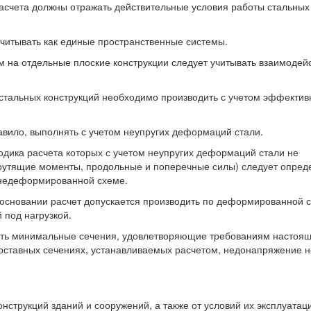
асчета должны отражать действительные условия работы стальных
считывать как единые пространственные системы.
 на отдельные плоские конструкции следует учитывать взаимодей
 стальных конструкций необходимо производить с учетом эффектив
равило, выполнять с учетом неупругих деформаций стали.
одика расчета которых с учетом неупругих деформаций стали не
крутящие моменты, продольные и поперечные силы) следует опред
 недеформированной схеме.
основании расчет допускается производить по деформированной с
под нагрузкой.
еть минимальные сечения, удовлетворяющие требованиям настоя
 составных сечениях, устанавливаемых расчетом, недонапряжение н
конструкций зданий и сооружений, а также от условий их эксплуатац