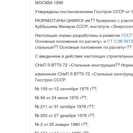
МОСКВА 1990
Утверждены постановлением Госстроя СССР от 14
РАЗРАБОТАНЫ ЦНИИСК им?? Кучеренко с участи
Куйбышева Минвуза СССР, института «Энергосе
Настоящие нормы разработаны в развитие
ГОСТ
Основные положения по расчету» и
СТ СЭВ 3972
стальные?? Основные положения по расчету»??
С введением в действие настоящих строительных
СНиП II-В??3-72 «Стальные конструкции?? Норм
изменения СНиП II-В??3-72 «Стальные конструк
Госстроя СССР:
№ 150 от 12 сентября 1975 г??;
№ 94 от 24 июня 1976 г??;
№ 211 от 31 октября 1978 г??;
№ 250 от 27 декабря 1978 г??;
№ 2 от 25 января 1980 г??;
№ 104 от 14 июля 1980 г??;