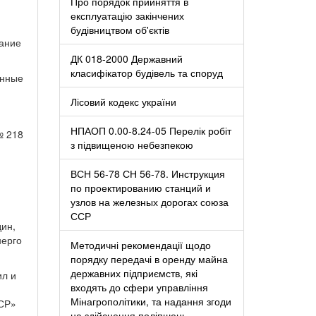
Про порядок прийняття в
експлуатацію закінчених
будівництвом об'єктів
вание
ДК 018-2000 Державний
класифікатор будівель та споруд
енные
Лісовий кодекс україни
НПАОП 0.00-8.24-05 Перелік робіт
№ 218
з підвищеною небезпекою
ВСН 56-78 СН 56-78. Инструкция
по проектированию станций и
узлов на железных дорогах союза
ССР
ин,
нерго
Методичні рекомендації щодо
порядку передачі в оренду майна
державних підприємств, які
ил и
входять до сфери управління
Мінагрополітики, та надання згоди
ССР»
на здійснення поліпшень