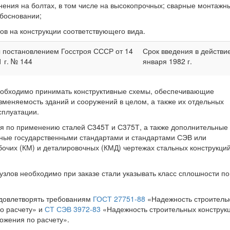
нения на болтах, в том числе на высокопрочных; сварные монтажн
босновании;
ов на конструкции соответствующего вида.
 постановлением Госстроя СССР от 14
Срок введения в действи
1 г. № 144
января 1982 г.
необходимо принимать конструктивные схемы, обеспечивающие
зменяемость зданий и сооружений в целом, а также их отдельных
сплуатации.
ия по применению сталей С345Т и С375Т, а также дополнительные
нные государственными стандартами и стандартами СЭВ или
бочих (КМ) и деталировочных (КМД) чертежах стальных конструкций
 узлов необходимо при заказе стали указывать класс сплошности по
 удовлетворять требованиям
ГОСТ 27751-88
«Надежность строитель
о расчету» и
СТ СЭВ 3972-83
«Надежность строительных конструк
ожения по расчету».