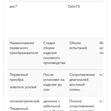
мін?
’Oeiv/l'S
Наименование
Стадия
Объем
Метод
первичного
сборки
испытаний
испыт
преобразователя
изделия
по ОС
основного
производства
Первичный
После
Сопротивление
п.3.9.
преобра­
установки на
диагона­лей
изделие до
мостовой
зователь усилий
сое-
схемы.
тензометрический
динения с
Полное
п.3.13.
кабель­ной
сопротивление
Первичный
линией изде­
потенциометра.