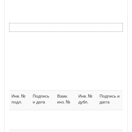
Инв. №
Подпись
Взам.
Инв. №
Подпись и
подл.
н дата
инз. №
дубл.
дагга