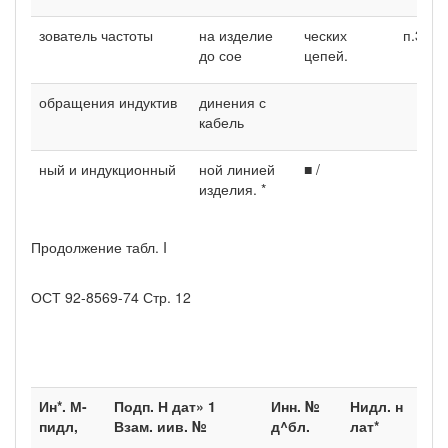
зователь частоты
на изделие
ческих
п.3.2.
до сое­
цепей.
обращения индуктив­
динения с
кабель­
ный и индукционный
ной линией
■ /
изде­лия. *
Продолжение табл. I
ОСТ 92-8569-74 Стр. 12
Ин*. М-
Подп. Н дат» 1
Инн. №
Нидл. н
пидл,
Взам. иив. №
д^бл.
лат*