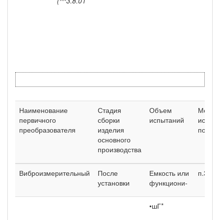
(^^3.8.01
Наименование
Стадия
Объем
Метод
первичного
сборки
испытаний
испыт
преобразователя
изделия
по ОС
основного
производства
Виброизмерительный
После
Емкость или
п.3.10
установки
функциони-
•шГ*