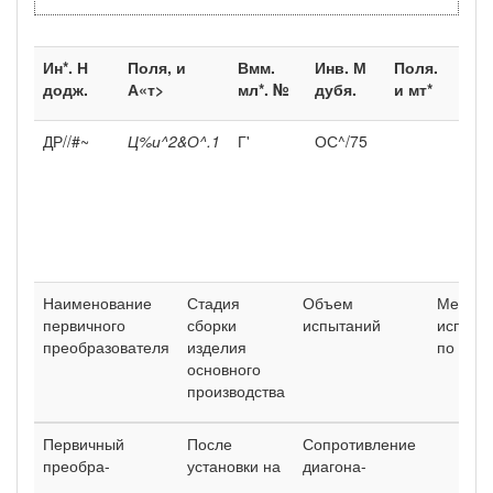
Ин*. Н
Поля, и
Вмм.
Инв. М
Поля.
додж.
А«т>
мл*. №
дубя.
и мт*
ДР//#~
Ц%и^2&О^.1
Г'
ОС^/75
Наименование
Стадия
Объем
Метод
первичного
сборки
испытаний
испыта
преобразователя
изделия
по ОСТ
основного
производства
Первичный
После
Сопротивление
преобра-
установки на
диагона-