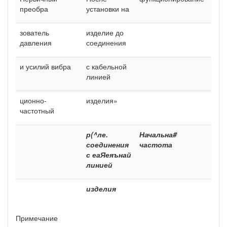
преобра­
установки на
зователь
изделие до
давления
соединения
и усилий вибра­
с кабельной
линией
ционно-
изделия»
частотный
р(^ле.
Начальна#
пЗ./
соединения
частота
с еаЯеяънай
линией
изделия
Примечание