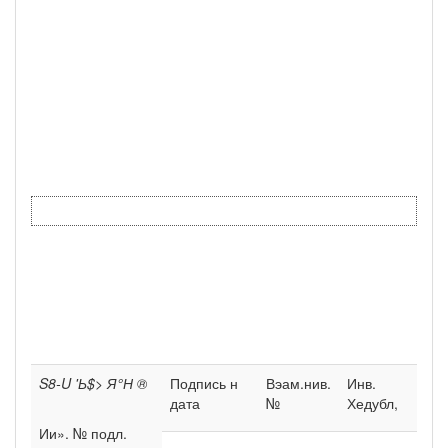
S8-U 'Ь$> Я°Н ®
Подпись н
Вэам.нив.
Инв.
дата
№
Хедубл,
Ии». № подл.