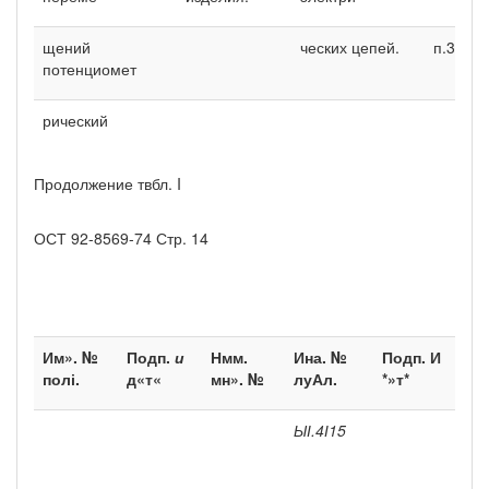
щений
ческих цепей.
п.3.2.
потенциомет­
рический
Продолжение твбл. I
ОСТ 92-8569-74 Стр. 14
Им». №
Подп.
и
Нмм.
Ина. №
Подп. И
полі.
д«т«
мн». №
луАл.
*»т*
ЫІ.4І15