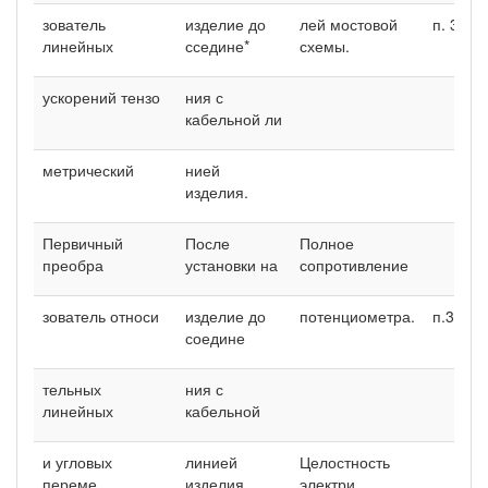
зователь
изделие до
лей мостовой
п. 3.9.
линейных
сседине*
схемы.
ускорений тензо­
ния с
кабельной ли­
метрический
нией
изделия.
Первичный
После
Полное
преобра­
установки на
сопротивление
зователь относи­
изделие до
потенциометра.
п.3.13.
соедине­
тельных
ния с
линейных
кабельной
и угловых
линией
Целостность
переме­
изделия.
электри­