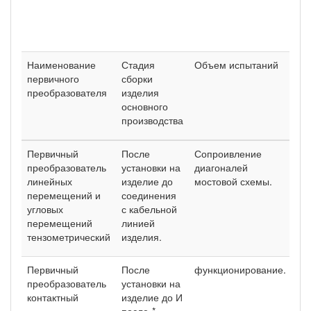
Наименование
Стадия
Объем испытаний
Ме
первичного
сборки
ис
преобразователя
изделия
по
основного
производства
Первичный
После
Сопроивление
п.3
преобра­зователь
установки на
диагона­лей
линейных
изделие до
мостовой схемы.
перемещений и
соедине­ния
угло­вых
с кабельной
перемещений
ли­нией
тензометрический
изделия.
Первичный
После
функционирование.
п.3
преобра­зователь
установки на
контактный
изделие до И
после-*