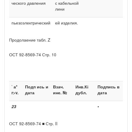
ческого давления
с кабельной
лини­
пьезоэлектрический
ей изделия.
Продолаение табл. Z
ОСТ 92-8569-74 Стр. 10
’
а*
Подп ись и
Взач.
Инв.Кі
Подпись в
r>v.
дата
ине. №
дубл.
дата
23
•
ОСТ 92-8569-74 ■ Стр. II