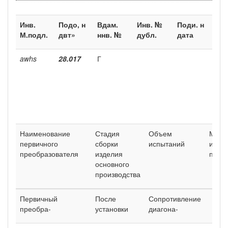
Инв.
Подо, н
Вдам.
Инв. №
Поди. н
М.подл.
двт»
ннв. №
дубл.
дата
awhs
28.017
Г
Наименование
Стадия
Объем
Мето
первичного
сборки
испытаний
испы
преобразователя
изделия
по О
основного
производства
Первичный
После
Сопротивление
преобра-
установки
диагона-