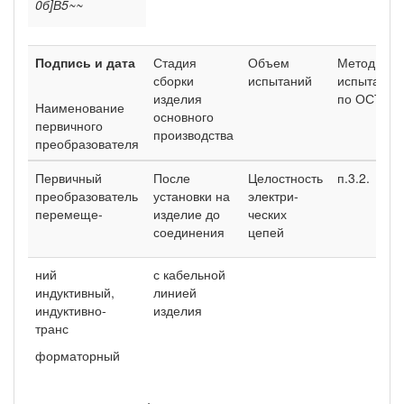
0б]В5~~
Подпись и дата
Стадия
Объем
Методы
сборки
испытаний
испытаний
изделия
по ОСТ
Наименование
основного
первичного
производства
преобразователя
Первичный
После
Целостность
п.3.2.
преобра­зователь
установки на
электри­
перемеще-
изделие до
ческих
соединения
цепей
ний
с кабельной
индуктивный,
линией
индуктивно-
изделия
транс­
форматорный