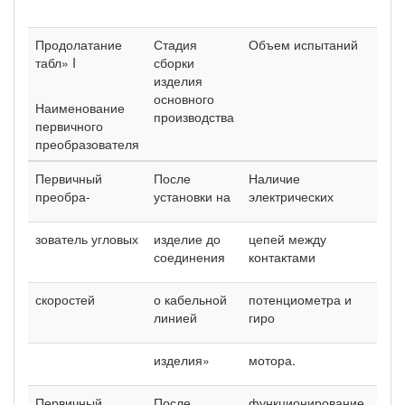
Продолатание
Стадия
Объем испытаний
Мет
табл» I
сборки
исп
изделия
по 
основного
Наименование
производства
первичного
преобразователя
Первичный
После
Наличие
преобра-
установки на
электрических
зователь угловых
изделие до
цепей между
соединения
контактами
скоростей
о кабельной
потенциометра и
линией
гиро­
изделия»
мотора.
п.5.
Первичный
После
функционирование
п.3.