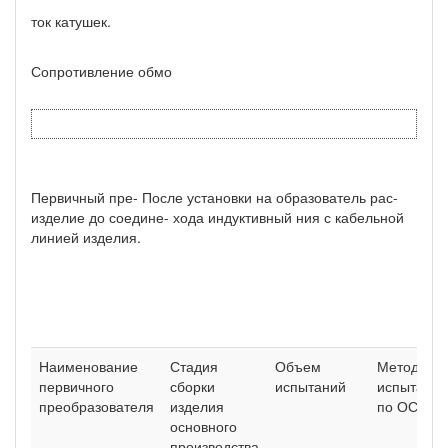
ток катушек.
Сопротивление обмо­
Первичный пре- После установки на образователь рас-
изделие до соедине- хода индуктивный ния с кабельной
ли­нией изделия.
Наименование
Стадия
Объем
Методы
первичного
сборки
испытаний
испытаний
преобразователя
изделия
по ОСТ
основного
производства