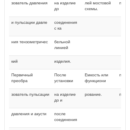
зователь давления
на изделие
лей мостовой
п.3.9.
до
схемы.
и пульсации давле­
соединения
с ка­
ния тензометричес­
бельной
линией
кий
изделия.
Первичный
После
Емкость или
п.3.1
преобра­
установки
функциони­
зователь пульсации
на изделие
рование.
п.З.П
до и
давления и акусти­
после
соединения