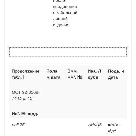
соединения
с кабель­ной
линией
изделия.
Продолжение
Поля.
Вмм.
Ина. Л
Пода, н
табл. I
м дата
мм*. №
дубд.
дата
ОСТ 92-8569-
74 Стр. 15
Ин*. М-подд.
poll
75
<МиЦ6
■
/а/м-
ідр^