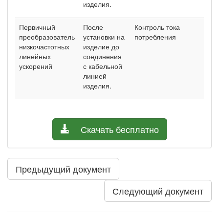
изделия.
Первичный
После
Контроль тока
п.3.
преобра­зователь
установки на
потребления
низкочастотных
изделие до
линейных
соединения
ускорений
с кабельной
линией
изделия.
Скачать бесплатно
Предыдущий документ
Следующий документ