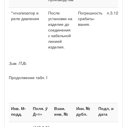
^хгнзлизатор и
После
Погрешность
п.3.12
реле давления
установки на
срабаты­
изделие до
вания.
соедине­ния
с кабельной
ли­нией
изделия.
Зим.
l?Jb.
Продолжение табл. I
Инв. М-
Поля.
ў
Взам.
Инн. №
Подл, и
подд.
Д«т»
инв, №
дубл.
дата