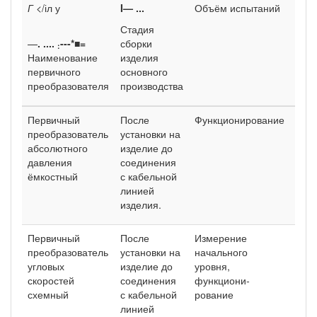
Г
</іл у
I— ...
Объём испытаний
Мет
исп
Стадия
по 
—
. ....
---*■=
сборки
:
Наименование
изделия
первичного
основного
преобразователя
производства
Первичный
После
Функционирование
п.3.
преобра­зователь
установки на
абсолютного
изделие до
давления
соединения
ёмкостный
с кабельной
линией
изделия.
Первичный
После
Измерение
п.3.
преобра­зователь
установки на
начально­го
угловых
изделие до
уровня,
скоростей
соединения
функциони­
схемный
с кабельной
рование
линией