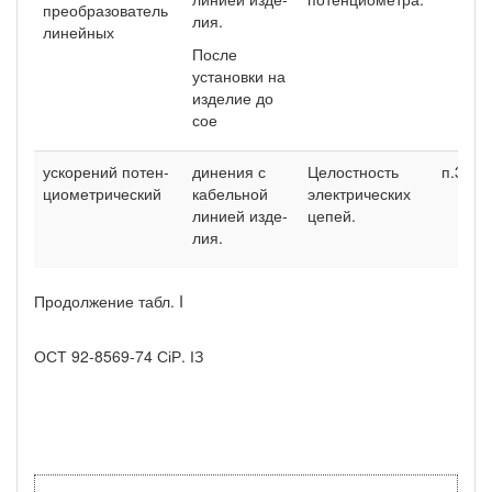
преобра­зователь
лия.
линейных
После
установки на
изделие до
сое­
ускорений потен­
динения с
Целостность
п.3.2.
циометрический
кабель­ной
электри­ческих
линией изде­
цепей.
лия.
Продолжение табл. I
ОСТ 92-8569-74 СіР. ІЗ