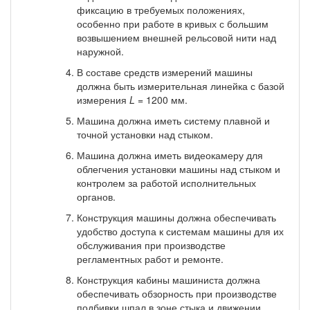
фикса­цию в требуемых положениях,
особенно при работе в кривых с большим
возвышением внешней рельсо­вой нити над
наружной.
В составе средств измерений машины
должна быть измерительная линейка с базой
изме­рения
L
=
1200 мм.
Машина должна иметь систему плавной и
точной установки над стыком.
Машина должна иметь видеокамеру для
облегчения установки машины над стыком и
кон­тролем за работой исполнительных
органов.
Конструкция машины должна обеспечивать
удобство доступа к системам машины для их
обслуживания при производстве
регламентных работ и ремонте.
Конструкция кабины машиниста должна
обеспечивать обзорность при производстве
под­бивки шпал в зоне стыка и движении