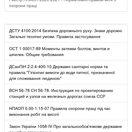
охорони праці
ДСТУ 4100:2014 Безпека дорожнього руху. Знаки дорожні.
Загальні технічні умови. Правила застосування
ОСТ 1 00017-89 Моменты затяжки болтов, винтов и
шпилек. Общие требования
ДСанПіН 2.2.4-400-10 Державні санітарні норми та
правила "Гігієнічні вимоги до води питної, призначеної
для споживання людиною"
ВСН 56-78 СН 56-78. Инструкция по проектированию
станций и узлов на железных дорогах союза ССР
НПАОП 0.00-1.15-07 Правила охорони праці під час
виконання робіт на висоті
Закон України 1058-IV Про загальнообов'язкове державне
пенсійне страхування