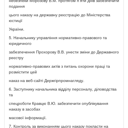
небезпеки Морозову В.М. протягом п'яти днів забезпечити
подання
цього наказу на державну реєстрацію до Міністерства
юстиції
України.
5. Начальнику управління нормативно-правового та
юридичного
забезпечення Прохорову В.В. унести зміни до Державного
реєстру
нормативно-правових актів з питань охорони праці та
розмістити цей
наказ на веб-сайті Держгірпромнагляду.
6. Заступнику начальника відділу персоналу, діловодства
та
спецроботи Кравцю В.Ю. забезпечити опублікування
наказу в засобах
масової інформації.
7. Контроль за виконанням цього наказу покласти на