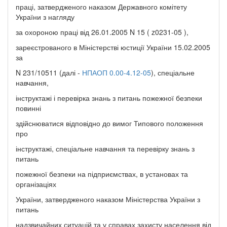
праці, затвердженого наказом Державного комітету
України з нагляду
за охороною праці від 26.01.2005 N 15 ( z0231-05 ),
зареєстрованого в Міністерстві юстиції України 15.02.2005
за
N 231/10511 (далі -
НПАОП 0.00-4.12-05
), спеціальне
навчання,
інструктажі і перевірка знань з питань пожежної безпеки
повинні
здійснюватися відповідно до вимог Типового положення
про
інструктажі, спеціальне навчання та перевірку знань з
питань
пожежної безпеки на підприємствах, в установах та
організаціях
України, затвердженого наказом Міністерства України з
питань
надзвичайних ситуацій та у справах захисту населення від