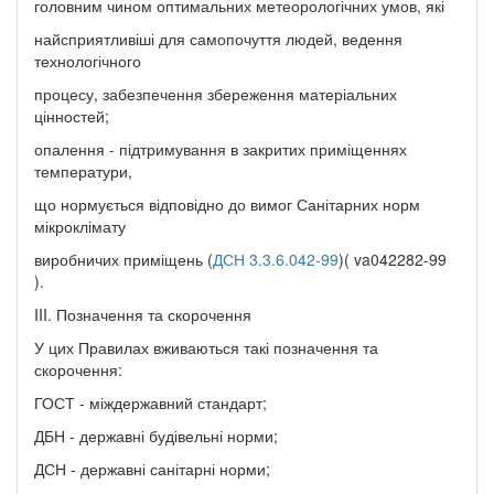
головним чином оптимальних метеорологічних умов, які
найсприятливіші для самопочуття людей, ведення
технологічного
процесу, забезпечення збереження матеріальних
цінностей;
опалення - підтримування в закритих приміщеннях
температури,
що нормується відповідно до вимог Санітарних норм
мікроклімату
виробничих приміщень (
ДСН 3.3.6.042-99
)( va042282-99
).
III. Позначення та скорочення
У цих Правилах вживаються такі позначення та
скорочення:
ГОСТ - міждержавний стандарт;
ДБН - державні будівельні норми;
ДСН - державні санітарні норми;