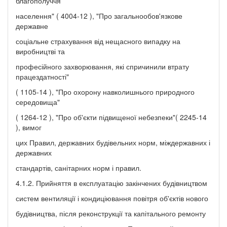
благополуччя
населення" ( 4004-12 ), "Про загальнообов'язкове
державне
соціальне страхування від нещасного випадку на
виробництві та
професійного захворювання, які спричинили втрату
працездатності"
( 1105-14 ), "Про охорону навколишнього природного
середовища"
( 1264-12 ), "Про об'єкти підвищеної небезпеки"( 2245-14
), вимог
цих Правил, державних будівельних норм, міждержавних і
державних
стандартів, санітарних норм і правил.
4.1.2. Прийняття в експлуатацію закінчених будівництвом
систем вентиляції і кондиціювання повітря об'єктів нового
будівництва, після реконструкції та капітального ремонту