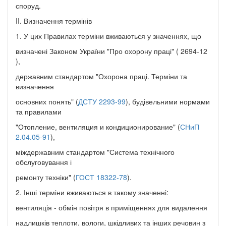
споруд.
II. Визначення термінів
1. У цих Правилах терміни вживаються у значеннях, що
визначені Законом України "Про охорону праці" ( 2694-12
),
державним стандартом "Охорона праці. Терміни та
визначення
основних понять" (
ДСТУ 2293-99
), будівельними нормами
та правилами
"Отопление, вентиляция и кондиционирование" (
СНиП
2.04.05-91
),
міждержавним стандартом "Система технічного
обслуговування і
ремонту техніки" (
ГОСТ 18322-78
).
2. Інші терміни вживаються в такому значенні:
вентиляція - обмін повітря в приміщеннях для видалення
надлишків теплоти, вологи, шкідливих та інших речовин з