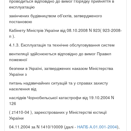
проводиться відповідно до вимог Порядку прийняття в
експлуатацію
закінчених будівництвом об'єктів, затвердженого
постановою
Кабінету Міністрів України від 08.10.2008 N 923( 923-2008-
п ).
4.1.3. Експлуатація та технічне обслуговування систем
вентиляції здійснюються відповідно до вимог Правил
пожежної
безпеки в Україні, затверджених наказом Міністерства
України з
питань надзвичайних ситуацій та у справах захисту
населення від
наслідків Чорнобильської катастрофи від 19.10.2004 N
126
( z1410-04 ), зареєстрованих у Міністерстві юстиції
України
04.11.2004 за N 1410/10009 (далі -
НАПБ А.01.001-2004
),